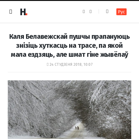
F
I
Рус
a
n
c
s
e
t
b
a
o
g
Каля Белавежскай пушчы прапануюць
o
r
k
a
знізіць хуткасць на трасе, па якой
m
мала ездзяць, але шмат гіне жывёлаў
24 СТУДЗЕНЯ 2018, 10:07