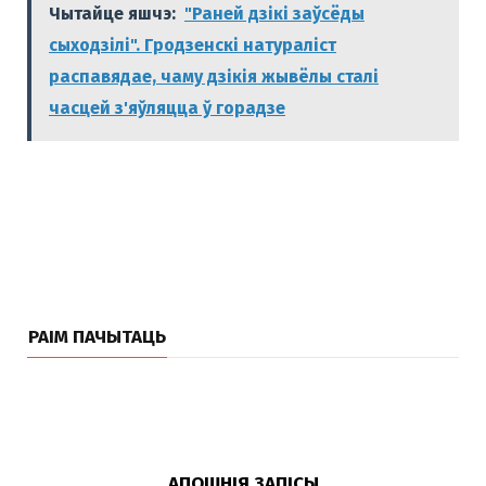
Чытайце яшчэ:
"Раней дзiкi заўсёды
сыходзілі". Гродзенскі натураліст
распавядае, чаму дзiкiя жывёлы сталі
часцей з'яўляцца ў горадзе
РАІМ ПАЧЫТАЦЬ
АПОШНІЯ ЗАПІСЫ