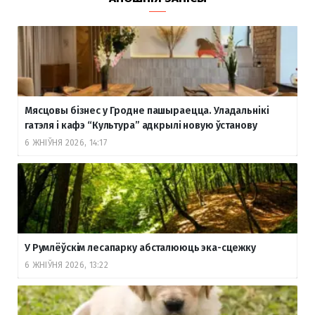
Мясцовы бізнес у Гродне пашыраецца. Уладальнікі
гатэля і кафэ “Культура” адкрылі новую ўстанову
6 ЖНІЎНЯ 2026, 14:17
У Румлёўскім лесапарку абсталююць эка-сцежку
6 ЖНІЎНЯ 2026, 13:22