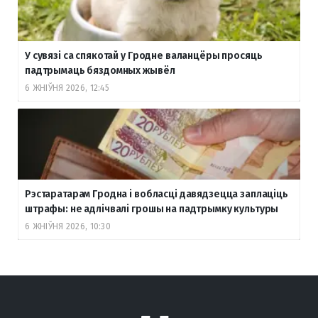
У сувязі са спякотай у Гродне валанцёры просяць
падтрымаць бяздомных жывёл
6 ЖНІЎНЯ 2026, 12:45
Рэстаратарам Гродна і вобласці давядзецца заплаціць
штрафы: не адлічвалі грошы на падтрымку культуры
6 ЖНІЎНЯ 2026, 10:30