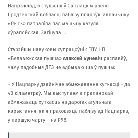
Напрыклад, 6 студзеня ў Свіслацкім раёне
Гродзенскай вобласці паблізу пляцоўкі адпачынку
«Рысь» патрапіла пад машыну казуля
еўрапейская. Загінула …
Старэйшы навуковы супрацоўнік ГПУ НП
«Белавежская пушча»
Аляксей Буневіч
распавёў,
чаму падобныя ДТЗ не адбываюцца ў пушчы:
– У Нацпарку дзейнічае абмежаванне хуткасці – да
40 кіламетраў. Мы выступаем з прапановай
абмежаваць хуткасць на дарогах агульнага
карыстання, якія праходзяць паблізу ад Нацпарка,
у першую чаргу – на Р98.