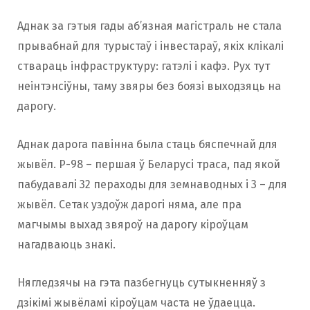
Аднак за гэтыя гады аб’язная магістраль не стала
прывабнай для турыстаў і інвестараў, якіх клікалі
ствараць інфраструктуру: гатэлі і кафэ. Рух тут
неінтэнсіўны, таму звяры без боязі выходзяць на
дарогу.
Аднак дарога павінна была стаць бяспечнай для
жывёл. Р-98 – першая ў Беларусі траса, пад якой
пабудавалі 32 пераходы для земнаводных і 3 – для
жывёл. Сетак уздоўж дарогі няма, але пра
магчымы выхад звяроў на дарогу кіроўцам
нагадваюць знакі.
Нягледзячы на ​​гэта пазбегнуць сутыкненняў з
дзікімі жывёламі кіроўцам часта не ўдаецца.