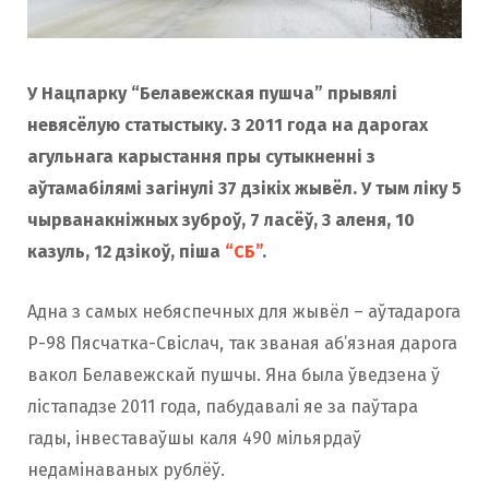
У Нацпарку “Белавежская пушча” прывялі
невясёлую статыстыку. З 2011 года на дарогах
агульнага карыстання пры сутыкненні з
аўтамабілямі загінулі 37 дзікіх жывёл. У тым ліку 5
чырванакніжных зуброў, 7 ласёў, 3 аленя, 10
казуль, 12 дзікоў, піша
“СБ”
.
Адна з самых небяспечных для жывёл – аўтадарога
Р-98 Пясчатка-Свіслач, так званая аб’язная дарога
вакол Белавежскай пушчы. Яна была ўведзена ў
лістападзе 2011 года, пабудавалі яе за паўтара
гады, інвеставаўшы каля 490 мільярдаў
недамінаваных рублёў.