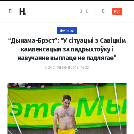
F
I
Рус
a
n
c
s
e
t
b
a
o
g
ФУТБОЛ
o
r
k
a
“Дынама-Брэст”: “У сітуацыі з Савіцкім
m
кампенсацыя за падрыхтоўку і
навучанне выплаце не падлягае”
24 СТУДЗЕНЯ 2018, 14:22