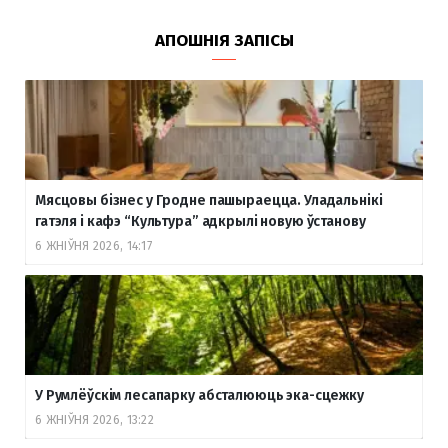
АПОШНІЯ ЗАПІСЫ
Мясцовы бізнес у Гродне пашыраецца. Уладальнікі
гатэля і кафэ “Культура” адкрылі новую ўстанову
6 ЖНІЎНЯ 2026, 14:17
У Румлёўскім лесапарку абсталююць эка-сцежку
6 ЖНІЎНЯ 2026, 13:22