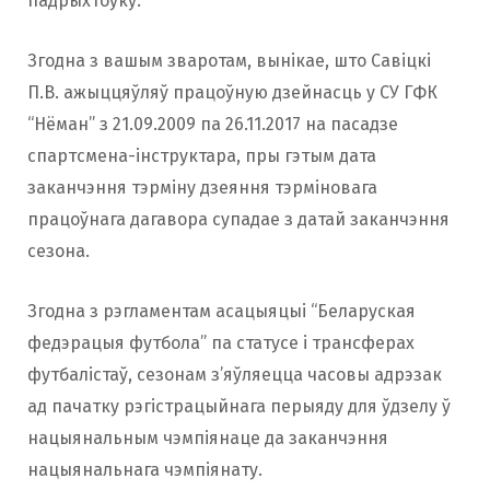
падрыхтоўку.
Згодна з вашым зваротам, вынікае, што Савіцкі
П.В. ажыццяўляў працоўную дзейнасць у СУ ГФК
“Нёман” з 21.09.2009 па 26.11.2017 на пасадзе
спартсмена-інструктара, пры гэтым дата
заканчэння тэрміну дзеяння тэрміновага
працоўнага дагавора супадае з датай заканчэння
сезона.
Згодна з рэгламентам асацыяцыі “Беларуская
федэрацыя футбола” па статусе і трансферах
футбалістаў, сезонам з’яўляецца часовы адрэзак
ад пачатку рэгістрацыйнага перыяду для ўдзелу ў
нацыянальным чэмпіянаце да заканчэння
нацыянальнага чэмпіянату.