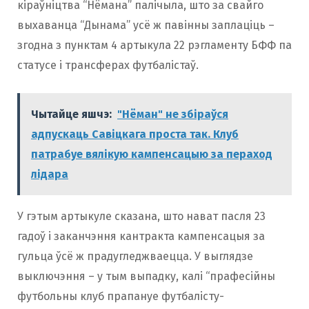
кіраўніцтва “Нёмана” палічыла, што за свайго
выхаванца “Дынама” усё ж павінны заплаціць –
згодна з пунктам 4 артыкула 22 рэгламенту БФФ па
статусе і трансферах футбалістаў.
Чытайце яшчэ:
"Нёман" не збіраўся
адпускаць Савіцкага проста так. Клуб
патрабуе вялікую кампенсацыю за пераход
лідара
У гэтым артыкуле сказана, што нават пасля 23
гадоў і заканчэння кантракта кампенсацыя за
гульца ўсё ж прадугледжваецца. У выглядзе
выключэння – у тым выпадку, калі “прафесійны
футбольны клуб прапануе футбалісту-