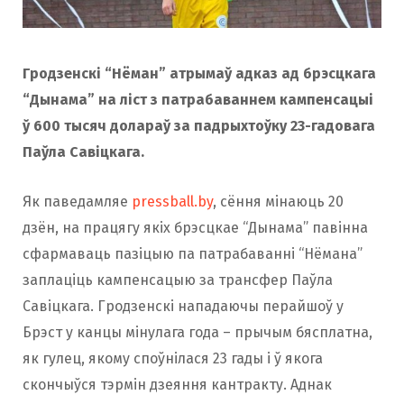
Гродзенскі “Нёман” атрымаў адказ ад брэсцкага
“Дынама” на ліст з патрабаваннем кампенсацыі
ў 600 тысяч долараў за падрыхтоўку 23-гадовага
Паўла Савіцкага.
Як паведамляе
pressball.by
, сёння мінаюць 20
дзён, на працягу якіх брэсцкае “Дынама” павінна
сфармаваць пазіцыю па патрабаванні “Нёмана”
заплаціць кампенсацыю за трансфер Паўла
Савіцкага. Гродзенскі нападаючы перайшоў у
Брэст у канцы мінулага года – прычым бясплатна,
як гулец, якому споўнілася 23 гады і ў якога
скончыўся тэрмін дзеяння кантракту. Аднак