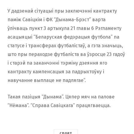
У дадзенай сітуацыі пры заключэнні кантракту
паміж Савіцкім і ФК “Дынама-Брэст” варта
ўлічваць пункт 3 артыкула 21 главы 6 Рэгламенту
асацыяцыі “Беларуская федэрацыя футбола” па
статусе і трансферах футбалістаў, а гэта значыць,
што пры пераходзе футбаліста ва ўзросце 23 гадоў
і старэй па заканчэнні тэрміну дзеяння яго
кантракту кампенсацыя за падрыхтоўку і
навучанне выплаце не падлягае”.
Такая пазіцыя “Дынама”. Цяпер мяч на палове
“Нёмана”. “Справа Савіцкага” працягваецца.
СПОРТ