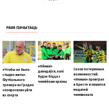
РАІМ ПАЧЫТАЦЬ
«Нёман»
Сезон потерянных
«Чтобы не было
даведаўся, калі
возможностей:
стыдно жить».
будзе біцца з
«Неман» проиграл
Футбольного
чэмпіёнам краіны
в Бресте и лишился
тренера из Гродно
медалей
«попросили» уйти
чемпионата
из спорта