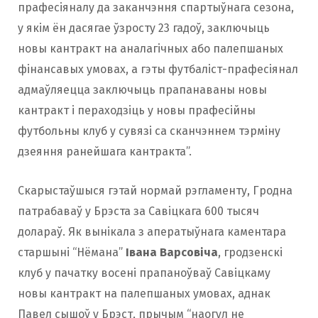
прафесіяналу да заканчэння спартыўнага сезона,
у якім ён дасягае ўзросту 23 гадоў, заключыць
новы кантракт на аналагічных або палепшаных
фінансавых умовах, а гэты футбаліст-прафесіянал
адмаўляецца заключыць прапанаваны новы
кантракт і пераходзіць у новы прафесійны
футбольны клуб у сувязі са сканчэннем тэрміну
дзеяння ранейшага кантракта”.
Скарыстаўшыся гэтай нормай рэгламенту, Гродна
патрабаваў у Брэста за Савіцкага 600 тысяч
долараў. Як вынікала з аператыўнага каментара
старшыні “Нёмана”
Івана Варсовiча
, гродзенскі
клуб у пачатку восені прапаноўваў Савіцкаму
новы кантракт на палепшаных умовах, аднак
Павел сышоў у Брэст, прычым “наогул не