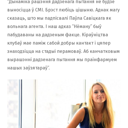
“Дынаміка рашэння дадзенага пытання не будзе
выносіцца ў СМІ. Брэст любіць цішыню. Аднак магу
сказаць, што мы падпісвалі Паўла Савіцкага як
вольнага агента. І наш адказ “Нёману” быў
пабудаваны на дадзеным факце. Кіраўніцтва
клубаў мае паміж сабой добры кантакт і цяпер
знаходзіцца на стадыі перамоваў. Аб канчатковым
вырашэнні дадзенага пытання мы праінфармуем
нашых заўзятараў”.