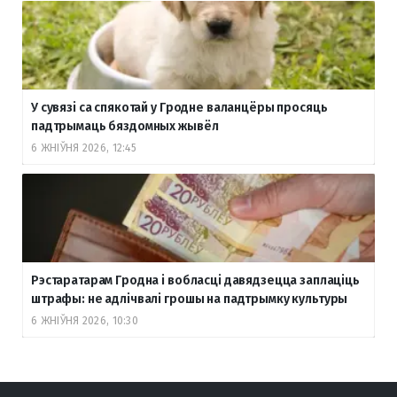
У сувязі са спякотай у Гродне валанцёры просяць
падтрымаць бяздомных жывёл
6 ЖНІЎНЯ 2026, 12:45
Рэстаратарам Гродна і вобласці давядзецца заплаціць
штрафы: не адлічвалі грошы на падтрымку культуры
6 ЖНІЎНЯ 2026, 10:30