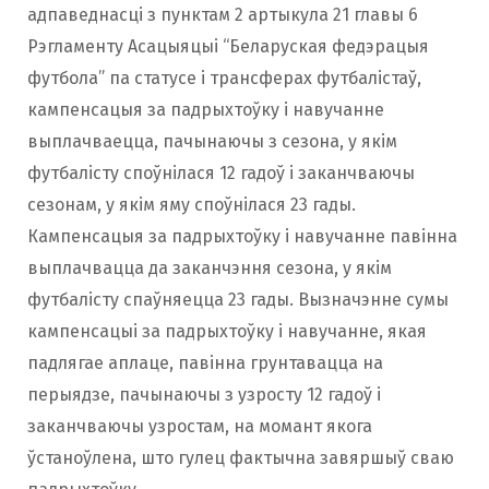
адпаведнасці з пунктам 2 артыкула 21 главы 6
Рэгламенту Асацыяцыі “Беларуская федэрацыя
футбола” па статусе і трансферах футбалістаў,
кампенсацыя за падрыхтоўку і навучанне
выплачваецца, пачынаючы з сезона, у якім
футбалісту споўнілася 12 гадоў і заканчваючы
сезонам, у якім яму споўнілася 23 гады.
Кампенсацыя за падрыхтоўку і навучанне павінна
выплачвацца да заканчэння сезона, у якім
футбалісту спаўняецца 23 гады. Вызначэнне сумы
кампенсацыі за падрыхтоўку і навучанне, якая
падлягае аплаце, павінна грунтавацца на
перыядзе, пачынаючы з узросту 12 гадоў і
заканчваючы узростам, на момант якога
ўстаноўлена, што гулец фактычна завяршыў сваю