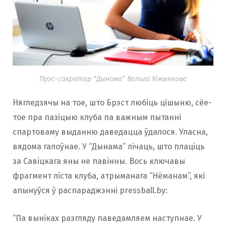
Прэс-сакратар “Дынама” Вольга Хіжынкова
Нягледзячы на ​​тое, што Брэст любіць цішыню, сёе-
тое пра пазіцыю клуба па важным пытанні
спартоваму выданню даведацца ўдалося. Уласна,
вядома галоўнае. У “Дынама” лічаць, што плаціць
за Савіцкага яны не павінны. Вось ключавы
фрагмент ліста клуба, атрыманага “Нёманам”, які
апынуўся ў распараджэнні pressball.by:
“Па выніках разгляду паведамляем наступнае. У