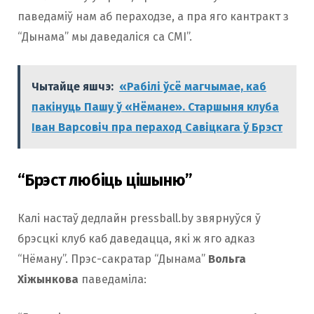
паведаміў нам аб пераходзе, а пра яго кантракт з
“Дынама” мы даведаліся са СМІ”.
Чытайце яшчэ:
«Рабілі ўсё магчымае, каб
пакінуць Пашу ў «Нёмане». Старшыня клуба
Іван Варсовіч пра пераход Савіцкага ў Брэст
“Брэст любіць цішыню”
Калі настаў дeдлайн pressball.by звярнуўся ў
брэсцкі клуб каб даведацца, які ж яго адказ
“Нёману”. Прэс-сакратар “Дынама”
Вольга
Хіжынкова
паведаміла: