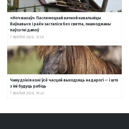
«Ноч жахаў». Пасля моцнай начной навальніцы
Ваўкавыск і раён засталіся без святла, пашкоджаны
паўсотні дамоў
7 ЖНІЎНЯ 2026, 12:56
Чаму дзікія коні ўсё часцей выходзяць на дарогі — і што
з імі будуць рабіць
7 ЖНІЎНЯ 2026, 10:45