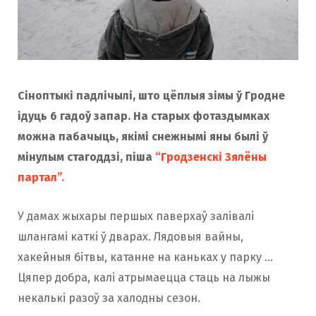
Сіноптыкі падлічылі, што цёплыя зімы ў Гродне
ідуць 6 гадоў запар. На старых фотаздымках
можна пабачыць, якімі снежнымі яны былі ў
мінулым стагоддзі, піша
“Гродзенскі Зялёны
партал”.
У дамах жыхары першых паверхаў залівалі
шлангамі каткі ў дварах. Лядовыя вайны,
хакейныя бітвы, катанне на каньках у парку …
Цяпер добра, калі атрымаецца стаць на лыжы
некалькі разоў за халодны сезон.