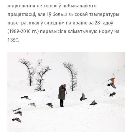
пацяплення не толькі ў небывалай яго
працягласці, але і ў больш высокай тэмпературы
паветра, якая ў сярэднім па краіне за 28 гадоў
(1989-2016 гг.) перавысіла кліматычную норму на
1,3ºС.