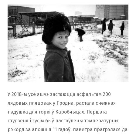
У 2018-м усё яшчэ застаюцца асфальтам 200
лядовых пляцовак у Гродна, растала снежная
падушка для горкі ў Каробчыцах. Першага
студзеня і зусім быў пастаўлены тэмпературны
рэкорд за апошнія 11 гадоў: паветра прагрэлася да