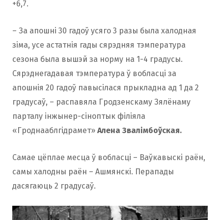
+6,7.
– За апошні 30 гадоў усяго 3 разы была халодная
зіма, усе астатнія гады сярэдняя тэмпература
сезона была вышэй за норму на 1-4 градусы.
Сярэднегадавая тэмпература ў вобласці за
апошнія 20 гадоў павысілася прыкладна ад 1 да 2
градусаў, – распавяла Гродзенскаму Зялёнаму
парталу інжынер-сіноптык філіяла
«Гроднааблгідрамет»
Алена Звалімбоўская.
Самае цёплае месца ў вобласці – Ваўкавыскі раён,
самы халодны раён – Ашмянскі. Перапады
дасягаюць 2 градусаў.