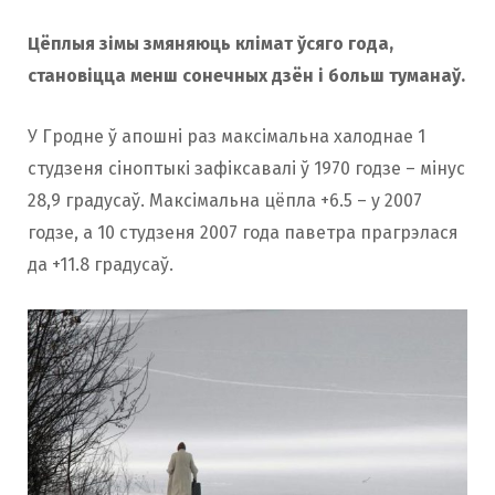
Цёплыя зімы змяняюць клімат ўсяго года,
становіцца менш сонечных дзён і больш туманаў.
У Гродне ў апошні раз максімальна халоднае 1
студзеня сіноптыкі зафіксавалі ў 1970 годзе – мінус
28,9 градусаў. Максімальна цёпла +6.5 – у 2007
годзе, а 10 студзеня 2007 года паветра прагрэлася
да +11.8 градусаў.