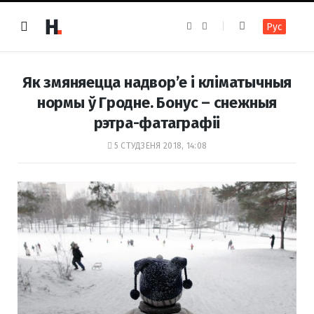
F
I
Рус
a
n
c
s
e
t
b
a
o
g
Як змяняецца надвор’е і кліматычныя
o
r
k
a
нормы ў Гродне. Бонус – снежныя
m
рэтра-фатаграфіі
5 СТУДЗЕНЯ 2018, 14:08