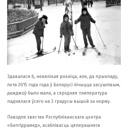
Здавалася б, невялікая розніца, але, да прыкладу,
лета 2015 года года ў Беларусі лічыцца засушлівым,
дажджоў было мала, а сярэдняя тэмпература
паднялася ўсяго на 3 градусы вышэй за норму.
Паводле звестак Рэспубліканскага цэнтра
«Белгідрамед», асаблівасць цяперашняга