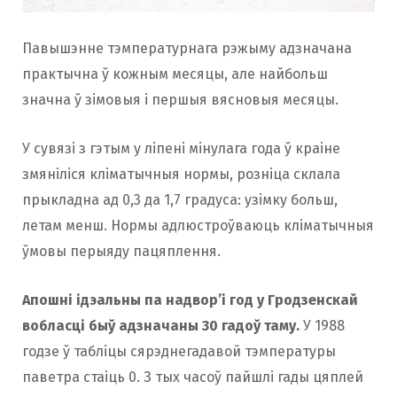
Павышэнне тэмпературнага рэжыму адзначана
практычна ў кожным месяцы, але найбольш
значна ў зімовыя і першыя вясновыя месяцы.
У сувязі з гэтым у ліпені мінулага года ў краіне
змяніліся кліматычныя нормы, розніца склала
прыкладна ад 0,3 да 1,7 градуса: узімку больш,
летам менш. Нормы адлюстроўваюць кліматычныя
ўмовы перыяду пацяплення.
Апошні ідэальны па надвор’і год у Гродзенскай
вобласці быў адзначаны 30 гадоў таму.
У 1988
годзе ў табліцы сярэднегадавой тэмпературы
паветра стаіць 0. З тых часоў пайшлі гады цяплей