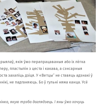
эрыялаў, якія ўжо перапрацаваныя або іх лёгка
у, пластылін з цеста і какава, а сэнсарныя
роста захапіць дзіця. У «Ветцы” не ставяць адзнакі ў
кі, не падганяюць. Бо ў гульні няма канца. Усё
інка, якую трэба даглядзець. І яны ўжо хочуць