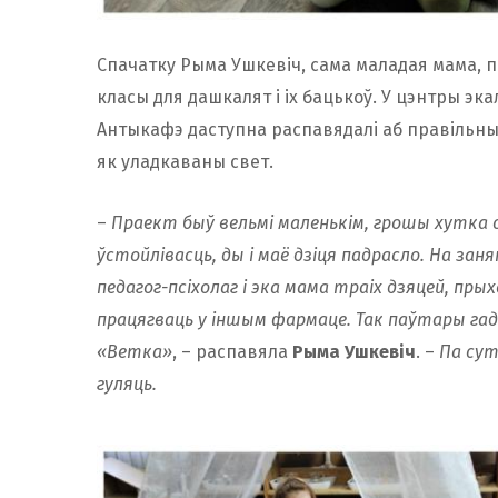
Спачатку Рыма Ушкевіч, сама маладая мама, 
класы для дашкалят і іх бацькоў. У цэнтры эк
Антыкафэ даступна распавядалі аб правільным
як уладкаваны свет.
–
Праект быў вельмі маленькім, грошы хутка с
ўстойлівасць, ды і маё дзіця падрасло. На зан
педагог-псіхолаг і эка мама траіх дзяцей, пр
працягваць у іншым фармаце. Так паўтары гады
«Ветка»
, – распавяла
Рыма Ушкевіч
. –
Па сут
гуляць.