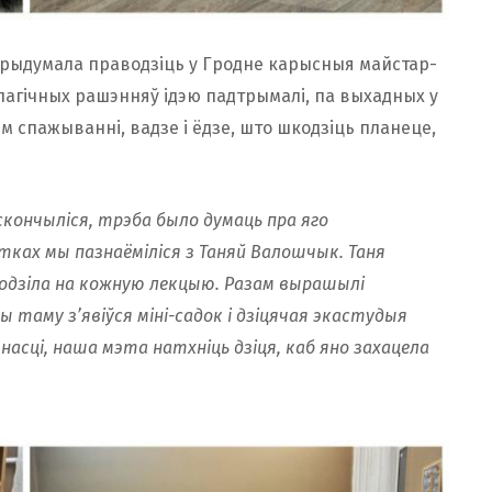
прыдумала праводзіць у Гродне карысныя майстар-
алагічных рашэнняў ідэю падтрымалі, па выхадных у
 спажыванні, вадзе і ёдзе, што шкодзіць планеце,
кончыліся, трэба было думаць пра яго
ятках мы пазнаёміліся з Таняй Валошчык. Таня
ыходзіла на кожную лекцыю. Разам вырашылі
 таму з’явіўся міні-садок і дзіцячая экастудыя
насці, наша мэта натхніць дзіця, каб яно захацела