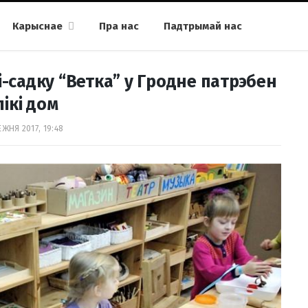
Карыснае
Пра нас
Падтрымай нас
-садку “Ветка” у Гродне патрэбен
ікі дом
ЕЖНЯ 2017, 19:48