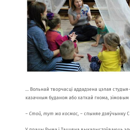
… Вольнай творчасці аддадзена цэлая студыя-
казачным буданом або хаткай гнома, зімовым
–
Стой, тут жа космас,
– спыняе дзяўчынку 
У працы Рыма і Таццяна выкарыстоўваюць эл