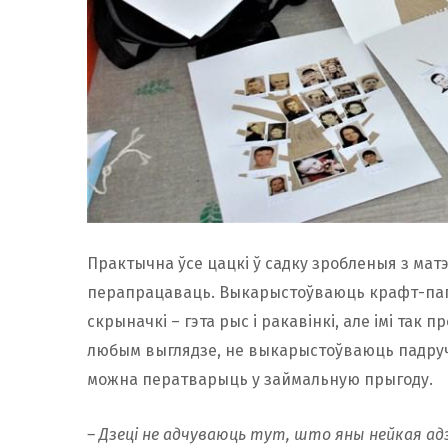
Практычна ўсе цацкі ў садку зробленыя з мат
перапрацаваць. Выкарыстоўваюць крафт-папер
скрыначкі – гэта рыс і ракавінкі, але імі так п
любым выглядзе, не выкарыстоўваюць падручні
можна ператварыць у займальную прыгоду.
– Дзеці не адчуваюць тут, што яны нейкая адз