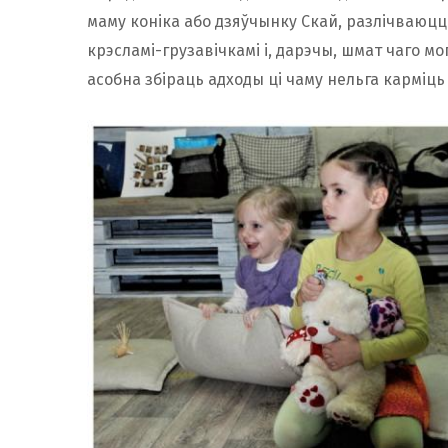
маму коніка або дзяўчынку Скай, разлічваюцц
крэсламі-грузавічкамі і, дарэчы, шмат чаго м
асобна збіраць адходы ці чаму нельга карміць 