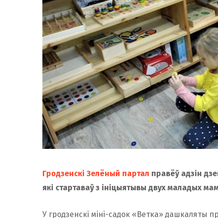
Гродзенскі Зелёный партал
правёў адзін дзе
які стартаваў з ініцыятывы двух маладых мам
У гродзенскі міні-садок «Ветка» дашкаляты п