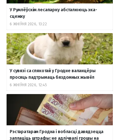
У Румлёўскім лесапарку абсталююць эка-
сцежку
6 ЖНІЎНЯ 2026, 13:22
У сувязі са спякотай у Гродне валанцёры
просяць падтрымаць бяздомных жывёл
6 ЖНІЎНЯ 2026, 12:45
Рэстаратарам Гродна і вобласці давядзецца
заплаціць штрафы: не адлічвалі грошы на