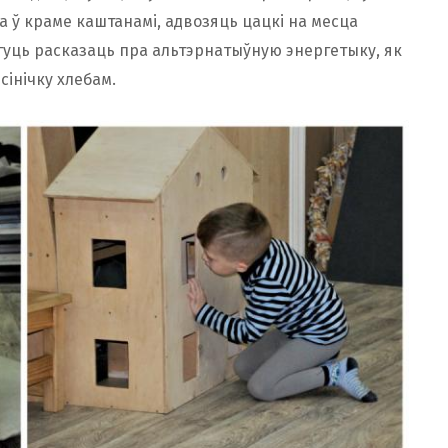
а ў краме каштанамі, адвозяць цацкі на месца
огуць расказаць пра альтэрнатыўную энергетыку, як
сінічку хлебам.