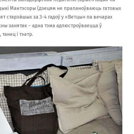
тодыкі Мантэсоры (дзецям не прапаноўваюць гатовых
ят старэйшых за 3-4 гадоў у «Ветцы» па вечарах
жны занятак – адна тэма адлюстроўваецца ў
 танец і тэатр.