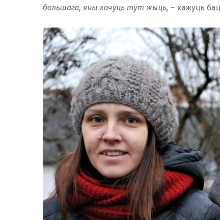
большага, яны хочуць тут жыць,
– кажуць бац