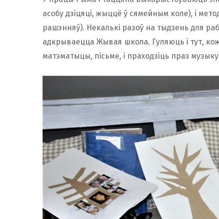
асобу дзіцяці, жыццё ў сямейным коле), і ме
рашэнняў). Некалькі разоў на тыдзень для раб
адкрываецца Жывая школа. Гуляюць і тут, ко
матэматыцы, пісьме, і праходзіць праз музыку,