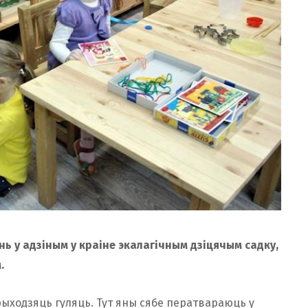
нь у адзіным у краіне экалагічным дзіцячым садку,
.
рыходзяць гуляць. Тут яны сябе ператвараюць у