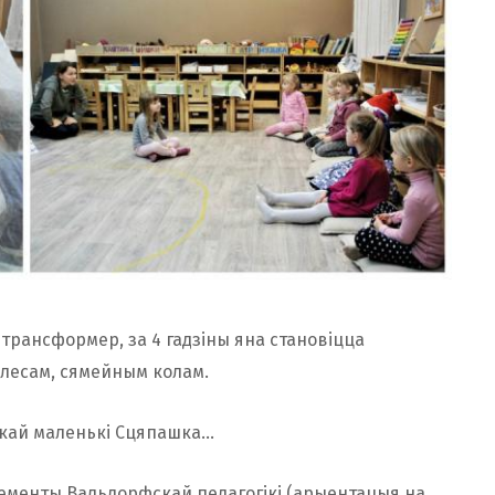
трансформер, за 4 гадзіны яна становіцца
 лесам, сямейным колам.
Скай маленькі Сцяпашка…
ементы Вальдорфскай педагогікі (арыентацыя на