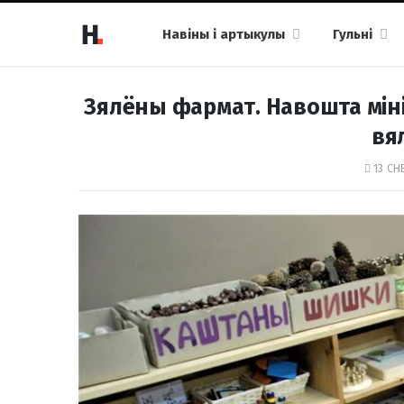
Навіны і артыкулы
Гульні
Зялёны фармат. Навошта міні
вял
13 СН