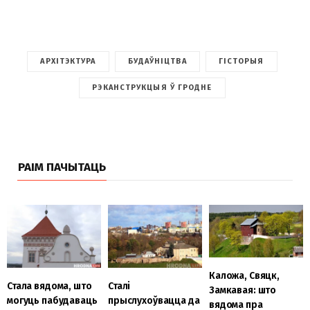
АРХІТЭКТУРА
БУДАЎНІЦТВА
ГІСТОРЫЯ
РЭКАНСТРУКЦЫЯ Ў ГРОДНЕ
РАІМ ПАЧЫТАЦЬ
Каложа, Свяцк,
Стала вядома, што
Сталі
Замкавая: што
могуць пабудаваць
прыслухоўвацца да
вядома пра