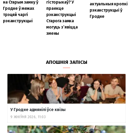
на Старым замку ў
гісторыкаў? У
актуальныя кропкі
Гродне ў межах
праекце
рэканструкцыі ў
трэцяй чаргі
рэканструкцыі
Гродне
рэканструкцыі
Старога замка
могуць з’явіцца
змены
АПОШНІЯ ЗАПІСЫ
У Гродне адмянілі ўсе квізы
9 ЖНІЎНЯ 2026, 11:03