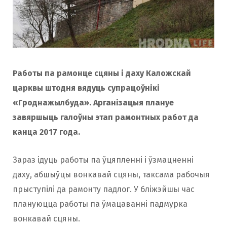
Работы па рамонце сцяны i даху
Каложскай
царквы штодня вядуць супрацоўнікі
«Гроднажылбуда». Арганізацыя плануе
завяршыць галоўны этап рамонтных работ да
канца 2017 года.
Зараз ідуць работы па ўцяпленні і ўзмацненні
даху, абшыўцы вонкавай сцяны, таксама рабочыя
прыступілі да рамонту падлог. У бліжэйшы час
плануюцца работы па ўмацаванні падмурка
вонкавай сцяны.