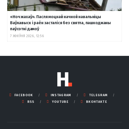
«Ноч жахаў». Пасля моцнай начной навальніцы
Ваўкавыск і раён засталіся без святла, пашкоджаны
паўсотні дамоў
7 ЖНІЎНЯ 2026, 12:56
FACEBOOK
INSTAGRAM
TELEGRAM
RSS
YOUTUBE
ВКОНТАКТЕ