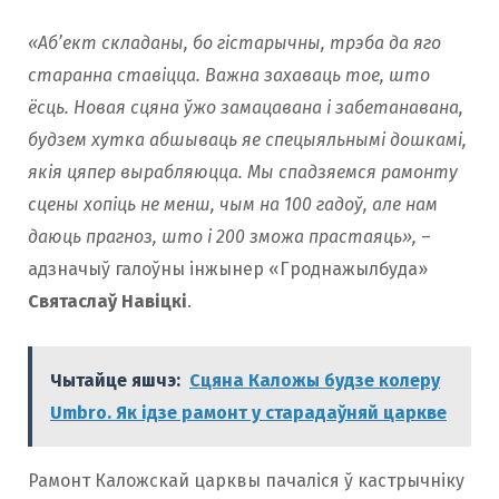
«Аб’ект складаны, бо гістарычны, трэба да яго
старанна ставіцца. Важна захаваць тое, што
ёсць. Новая сцяна ўжо замацавана і забетанавана,
будзем хутка абшываць яе спецыяльнымі дошкамі,
якія цяпер вырабляюцца. Мы спадзяемся рамонту
сцены хопіць не менш, чым на 100 гадоў, але нам
даюць прагноз, што і 200 зможа прастаяць»,
–
адзначыў галоўны інжынер «Гроднажылбуда»
Святаслаў Навіцкі
.
Чытайце яшчэ:
Сцяна Каложы будзе колеру
Umbro. Як ідзе рамонт у старадаўняй царкве
Рамонт Каложскай царквы пачаліся ў кастрычніку