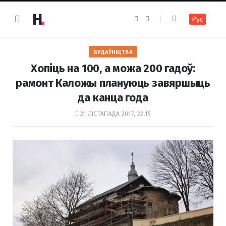
F
I
Рус
a
n
c
s
e
t
b
a
o
g
БУДАЎНІЦТВА
o
r
k
a
Хопіць на 100, а можа 200 гадоў:
m
рамонт Каложы плануюць завяршыць
да канца года
21 ЛІСТАПАДА 2017, 22:15