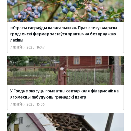
«Страты сапраўды каласальныя». Праз спёку і маразы
гродзенскі фермер застаўся практычна без ураджаю
лахіны
7 ЖНІЎНЯ 2026, 16:47
У Гродне знясуць прыватны сектар каля філармоніі: на
яго месцы пабудуюць грамадскі цэнтр
7 ЖНІЎНЯ 2026, 15:05