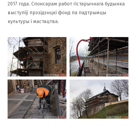
2017 года. Спонсарам работ гістарычнага будынка
выступіў прэзідэнцкі фонд па падтрымцы
культуры і мастацтва.