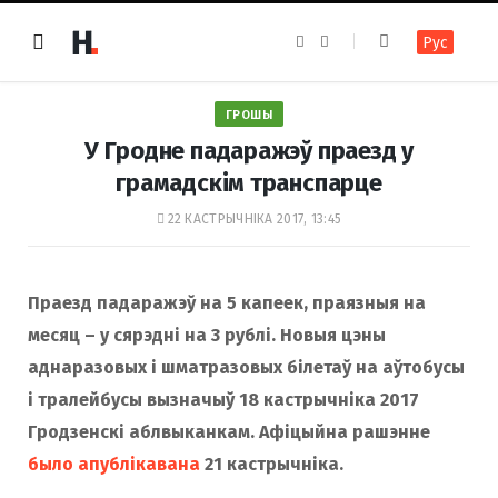
F
I
Рус
a
n
c
s
e
t
b
a
o
g
ГРОШЫ
o
r
k
a
У Гродне падаражэў праезд у
m
грамадскім транспарце
22 КАСТРЫЧНІКА 2017, 13:45
Праезд падаражэў на 5 капеек, праязныя на
месяц – у сярэдні на 3 рублі. Новыя цэны
аднаразовых і шматразовых білетаў на аўтобусы
і тралейбусы вызначыў 18 кастрычніка 2017
Гродзенскі аблвыканкам. Афіцыйна рашэнне
было апублікавана
21 кастрычніка.