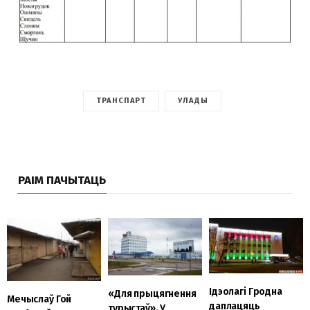
ТРАНСПАРТ
УЛАДЫ
РАІМ ПАЧЫТАЦЬ
Ідэолагі Гродна
«Для прыцягнення
Мечыслаў Гой
даплацяць
турыстаў». У