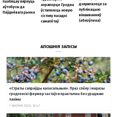
паабяцаў вярнуць
дзяржгазеце за
аэрапорце Гродна
аўтобусы да
публікацыю
ўсталююць новую
Паўднёвага рынка
віншаванняў
сістэму пасадкі
(абноўлена)
самалётаў
АПОШНІЯ ЗАПІСЫ
«Страты сапраўды каласальныя». Праз спёку і маразы
гродзенскі фермер застаўся практычна без ураджаю
лахіны
7 ЖНІЎНЯ 2026, 16:47