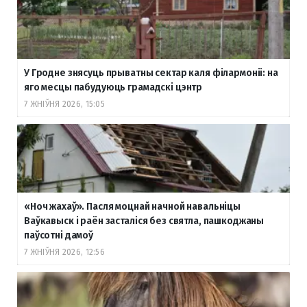
У Гродне знясуць прыватны сектар каля філармоніі: на
яго месцы пабудуюць грамадскі цэнтр
7 ЖНІЎНЯ 2026, 15:05
«Ноч жахаў». Пасля моцнай начной навальніцы
Ваўкавыск і раён засталіся без святла, пашкоджаны
паўсотні дамоў
7 ЖНІЎНЯ 2026, 12:56