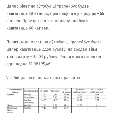
Цяпер білет на аўтобус ці тралейбус будзе
каштаваць 50 капеек, пры пакупцы ў кіроўцы – 55
капеек. Праезд экспрэс-маршрутамі будзе
каштаваць 60 капеек.
Праязны на месяц на аўтобус ці тралейбус будзе
цяпер каштаваць 22,50 рублёў, на абодва віды
транспарту – 30,03 рублёў. Раней яны каштавалі
адпаведна 19,08 і 25,46.
У табліцы – усе новыя цэны праязных.