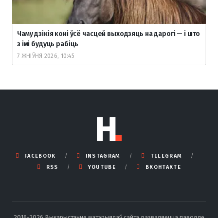
Чаму дзікія коні ўсё часцей выходзяць на дарогі — і што
з імі будуць рабіць
7 ЖНІЎНЯ 2026, 10:45
FACEBOOK
INSTAGRAM
TELEGRAM
RSS
YOUTUBE
ВКОНТАКТЕ
2016-2026 Выкарыстанне матэрыялаў сайта дазваляецца паводле