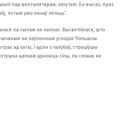
шылі пад вентылятарам, захуталі. Ён высах, праз
зіў, потым ужо пачаў лётаць”.
лася па чыпам на лапках. Высветлілася, што
мешчаным на паўночным усходзе Польшчы.
трах ад хаты, і адзін з галубоў, страціўшы
 птушка цалкам адновіць сілы, па словах яе