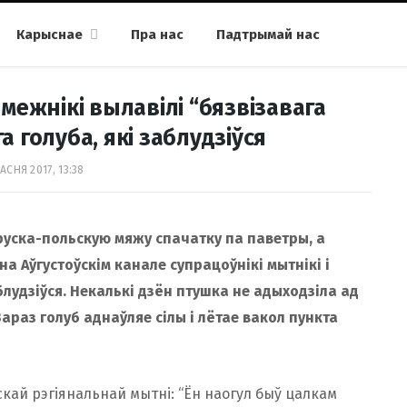
Карыснае
Пра нас
Падтрымай нас
межнікі вылавілі “бязвізавага
 голуба, які заблудзіўся
АСНЯ 2017, 13:38
уска-польскую мяжу спачатку па паветры, а
на Аўгустоўскім канале супрацоўнікі мытнікі і
блудзіўся. Некалькі дзён птушка не адыходзіла ад
Зараз голуб аднаўляе сілы і лётае вакол пункта
скай рэгіянальнай мытні: “Ён наогул быў цалкам