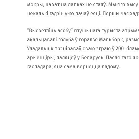
мокры, нават на лапках не стаяў. Мы яго высу
некалькі гадзін ужо пачаў есці. Першы час хад
“Высветліць асобу” птушынага турыста атрыма
акальцавалі голуба ў горадзе Мальборк, раз
Уладальнік трэніраваў сваю зграю ў 200 кіламе
арыенціры, паляцеў у Беларусь. Пасля таго як
гаспадара, яна сама вернецца дадому.