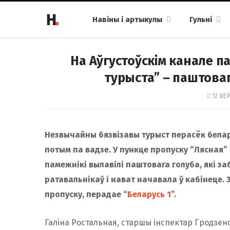
Навіны і артыкулы
Гульні
На Аўгустоўскім канале па
турыста” – паштовага
12 ВЕР
Незвычайны бязвізавы турыст перасёк белар
потым па вадзе. У пункце пропуску “Лясная” 
памежнікі вылавілі паштовага голуба, які за
ратавальнікаў і нават начавала ў кабінеце. 
пропуску, перадае
“Беларусь 1”
.
Галіна Ростальная, старшы інспектар Гродзен