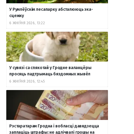
У Румлёўскім лесапарку абсталююць эка-
сцежку
6 ЖНІЎНЯ 2026, 13:22
У сувязі са спякотай у Гродне валанцёры
просяць падтрымаць бяздомных жывёл
6 ЖНІЎНЯ 2026, 12:45
Рэстаратарам Гродна і вобласці давядзецца
заплаціць штрафы: не адлічвалі грошы на