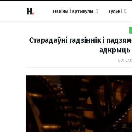
Навіны і артыкулы
Гульні
Старадаўні гадзіннік і падз
адкрыць 
31 САК