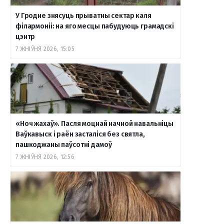
У Гродне знясуць прыватны сектар каля
філармоніі: на яго месцы пабудуюць грамадскі
цэнтр
7 ЖНІЎНЯ 2026, 15:05
«Ноч жахаў». Пасля моцнай начной навальніцы
Ваўкавыск і раён засталіся без святла,
пашкоджаны паўсотні дамоў
7 ЖНІЎНЯ 2026, 12:56