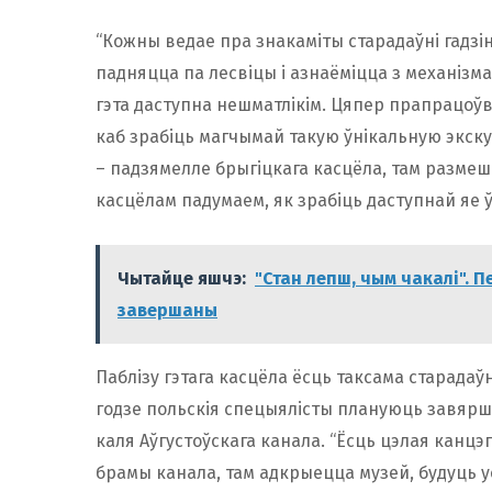
“Кожны ведае пра знакаміты старадаўні гадзі
падняцца па лесвіцы і азнаёміцца з механізм
гэта даступна нешматлікім. Цяпер прапрацоў
каб зрабіць магчымай такую ўнікальную экскур
– падзямелле брыгіцкага касцёла, там размеш
касцёлам падумаем, як зрабіць даступнай яе ў
Чытайце яшчэ:
"Стан лепш, чым чакалі". 
завершаны
Паблізу гэтага касцёла ёсць таксама старадаўн
годзе польскія спецыялісты плануюць завярш
каля Аўгустоўскага канала. “Ёсць цэлая канцэ
брамы канала, там адкрыецца музей, будуць