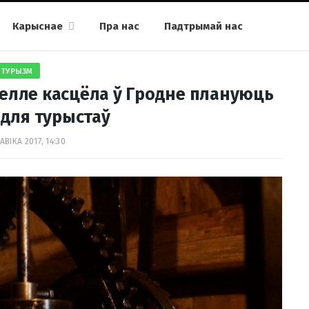
Карыснае
Пра нас
Падтрымай нас
ТУРЫЗМ
ямелле касцёла ў Гродне плануюць
для турыстаў
АВІКА 2017, 14:30