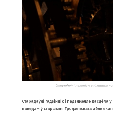
Старадаўні механізм гадзінніка на
Старадаўні гадзіннік і падзямелле касцёла ў
паведаміў старшыня Гродзенскага аблвыкан