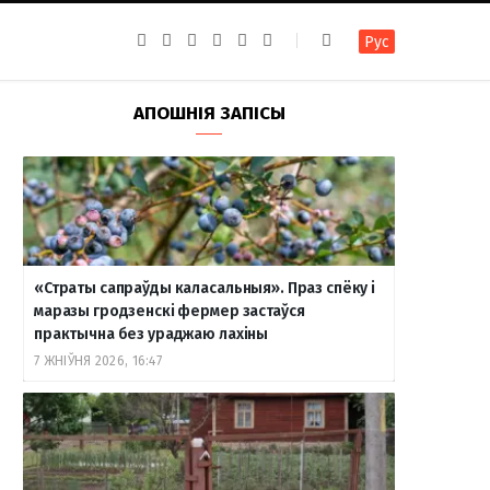
F
I
T
R
Y
В
Рус
a
n
e
S
o
к
c
s
l
S
u
о
e
t
e
T
н
b
a
g
u
т
АПОШНІЯ ЗАПІСЫ
o
g
r
b
а
o
r
a
e
к
k
a
m
т
m
е
«Страты сапраўды каласальныя». Праз спёку і
маразы гродзенскі фермер застаўся
практычна без ураджаю лахіны
7 ЖНІЎНЯ 2026, 16:47