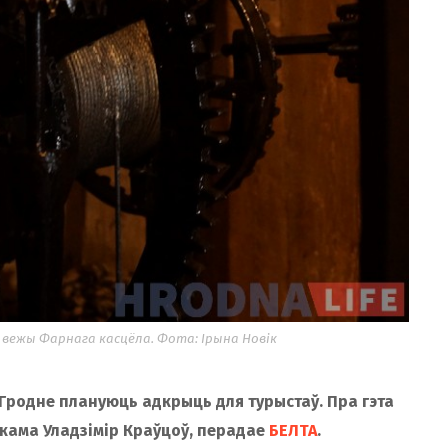
 вежы Фарнага касцёла. Фота: Ірына Новік
 Гродне плануюць адкрыць для турыстаў. Пра гэта
кама Уладзімір Краўцоў, перадае
БЕЛТА
.