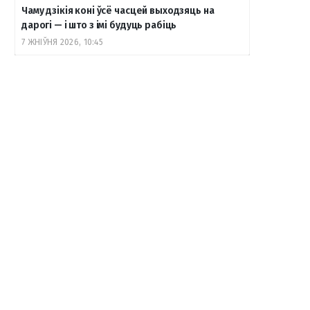
Чаму дзікія коні ўсё часцей выходзяць на
дарогі — і што з імі будуць рабіць
7 ЖНІЎНЯ 2026, 10:45