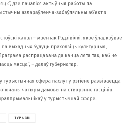
цк”, дзе пачаліся актыўныя работы па
рыстычны аздараўленча-забаўляльны аб’ект з
стоўскі канал – маёнтак Радзівілкі, якое ўладкоўвае
н па выхадных будуць праходзіць культурныя,
аграма распрацавана да канца лета так, каб не
сць месца”, – дадаў губернатар.
ху турыстычная сфера паслуг у рэгіёне развіваецца
аключаны чатыры дамовы на стварэнне гасцініц.
 прадпрымальнікаў у турыстычнай сфере.
А
ТУРЫЗМ