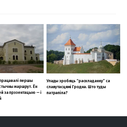
спрацавалі першы
Улады зробяць “раскладанку” са
стычны маршрут. Ён
славутасцямі Гродна. Што туды
й за прэзентацыю — і
патрапіла?
й