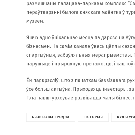
размешчаны палацава-паркавы комплекс “Свя
пераўтварэнні былога княскага маёнтка ў ту
музеем.
Яшчэ адно ўнікальнае месца па дарозе на Аўгу
бізнесмен. На самім канале ўвесь цёплы сезо
спартыўныя, забаўляльныя мерапрыемствы. Пр
парушыць і прыродную прыгажосць, і каштоўна
Ён падкрэсліў, што з пачаткам бязвізавага ру
ўсё больш актыўна. Прыходзяць інвестары, з
Гэта падштурхоўвае развівацца малы бізнес,
БЯЗВІЗАВЫ ГРОДНА
ГІСТОРЫЯ
КУЛЬТУР