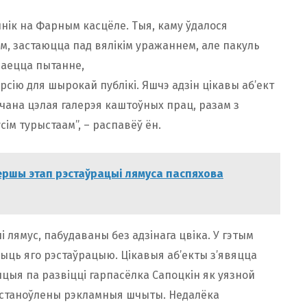
ннік на Фарным касцёле. Тыя, каму ўдалося
ам, застаюцца пад вялікім уражаннем, але пакуль
ваецца пытанне,
сію для шырокай публікі. Яшчэ адзін цікавы аб’ект
чана цэлая галерэя каштоўных прац, разам з
сім турыстаам”, – распавёў ён.
Першы этап рэстаўрацыі лямуса паспяхова
і лямус, пабудаваны без адзінага цвіка. У гэтым
ыць яго рэстаўрацыю. Цікавыя аб’екты з’явяцца
пцыя па развіцці гарпасёлка Сапоцкін як уязной
 устаноўлены рэкламныя шчыты. Недалёка