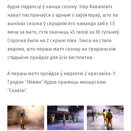
будзе падвесці ў канцы сезону. Ігар Кавалевіч
нават паспрачаўся з адным з заўзятараў, што па
выніках сезона ў сярэднім яго каманда заб’е 1.5
мяча за матч, гэта значыць 45 галоў за 30 гульняў.
Спрэчка была на 2 скрыні піва. Такса на стала
вядома, што першы матч сезону на гродзенскiм
стадыёне пройдзе для ўсiх бясплатна.
А першы матч пройдзе ў нядзелю 2 красавіка. У
Гродне “Нёман” будзе прымаць мазырскаю
“Славію”.