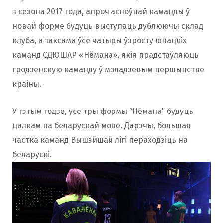
з сезона 2017 года, апроч асноўнай каманды ў
новай форме будуць выступаць дублюючы склад
клуба, а таксама ўсе чатыры ўзросту юнацкіх
каманд СДЮШАР «Нёмана», якія прадстаўляюць
гродзенскую каманду ў моладзевым першынстве
краіны.
У гэтым годзе, усе тры формы “Нёмана” будуць
цалкам на беларускай мове. Дарэчы, большая
частка каманд Вышэйшай лігi пераходзіць на
беларускі.