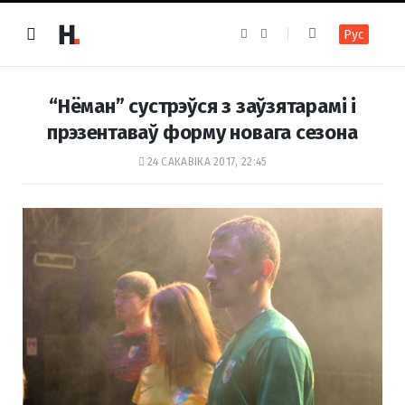
F
I
Рус
a
n
c
s
e
t
b
a
o
g
“Нёман” сустрэўся з заўзятарамі і
o
r
k
a
прэзентаваў форму новага сезона
m
24 САКАВІКА 2017, 22:45