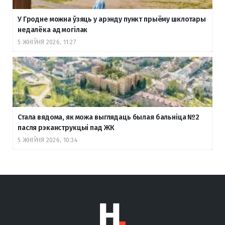
У Гродне можна ўзяць у арэнду пункт прыёму шклотары
недалёка ад могілак
5 ЖНІЎНЯ 2026, 11:27
Стала вядома, як можа выглядаць былая бальніца №2
пасля рэканструкцыі пад ЖК
5 ЖНІЎНЯ 2026, 10:34