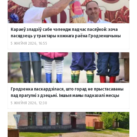
Караеў зладзіў сабе чэлендж падчас пасяўной: хоча
пасядзець у трактары кожнага раёна Гродзеншчыны
5 ЖНІЎНЯ 2026, 16:55
Гродзенка паскардзілася, што горад не прыстасаваны
пад прагулкі з дзецьмі. Іншыя мамы падказалі месцы
5 ЖНІЎНЯ 2026, 12:30