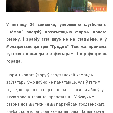
У пятнiцу 24 сакавiка, упершыню футбольны
“Нёман” зладзіў прэзентацыю формы новага
сезону, і зрабіў гэта клуб не на стадыёне, а ў
Моладзевым цэнтры “Гродна”. Там жа прайшла
сустрэча каманды з заўзятарамі і кіраўніцтвам
горада.
Формы новага ўзору ў гродзенскай каманды
заўзятары ўжо даўно не памятаюць. Але ў гэтым
годзе, кіраўніцтва нарэшце рашылася на абноўку,
якую ярка вырашылі прадставіць. У будучым
сезоне новым тэхнічным партнёрам гродзенскага
клуба стала іспанская кампанія Joma. Пачынаючы