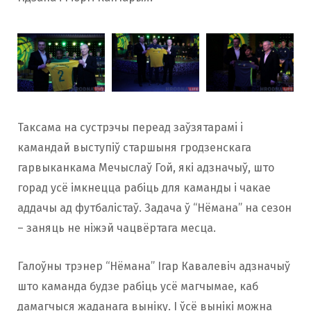
Таксама на сустрэчы переад заўзятарамi i
камандай выступіў старшыня гродзенскага
гарвыканкама Мечыслаў Гой, які адзначыў, што
горад усё імкнецца рабіць для каманды і чакае
аддачы ад футбалістаў. Задача ў “Нёмана” на сезон
– заняць не ніжэй чацвёртага месца.
Галоўны трэнер “Нёмана” Ігар Кавалевіч адзначыў
што каманда будзе рабіць усё магчымае, каб
дамагчыся жаданага выніку. І ўсё вынікі можна