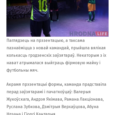
Паглядзець на прэзентацыю, а таксама
пазнаёміцца з новай камандай, прыйшла вялікая
колькасць гродзенскіх заўзятараў. Некаторым з іх
нават атрымалася выйграць фірмовую майку і
футбольны мяч.
Акрамя прэзентацыі формы, каманда прадставіла
перад заўзятарамі і пачаткоўцаў: Валерыя
Жукоўскага, Андрэя Якімава, Рамана Лакцiонава,
Руслана Зубкова, Дзмітрыя Верхаўцова, Абуна
Ндзана і Гіоргі Кантарыя.