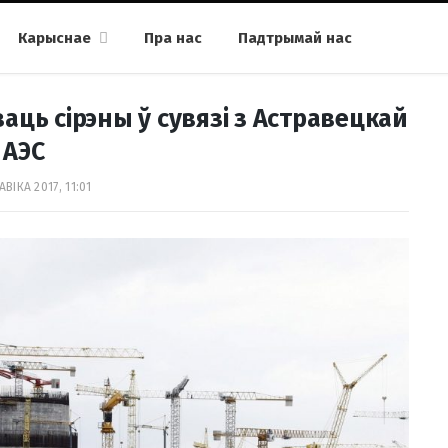
Карыснае
Пра нас
Падтрымай нас
аць сірэны ў сувязі з Астравецкай
АЭС
АВІКА 2017, 11:01