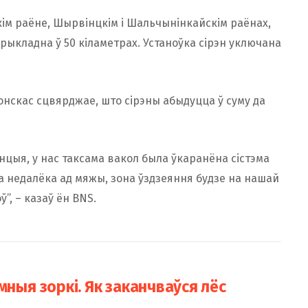
скім раёне, Шырвінцкім і Шальчынінкайскім раёнах,
 прыкладна ў 50 кіламетрах. Устаноўка сірэн уключана
нскас сцвярджае, што сірэны абыдуцца ў суму да
нцыя, у нас таксама вакол была ўкаранёна сістэма
а недалёка ад мяжы, зона ўздзеяння будзе на нашай
”, – казаў ён BNS.
мныя зоркі. Як заканчваўся лёс