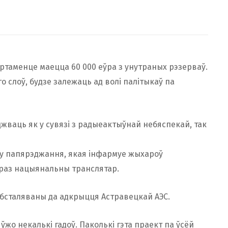
артаменце маецца 60 000 еўра з унутраных рэзерваў.
о слоў, будзе залежаць ад волі палітыкаў па
жваць як у сувязі з радыеактыўнай небяспекай, так
эму папярэджання, якая інфармуе жыхароў
праз нацыянальны транслятар.
абсталяваны да адкрыцця Астравецкай АЭС.
 ўжо некалькі гадоў. Паколькі гэта праект па ўсёй