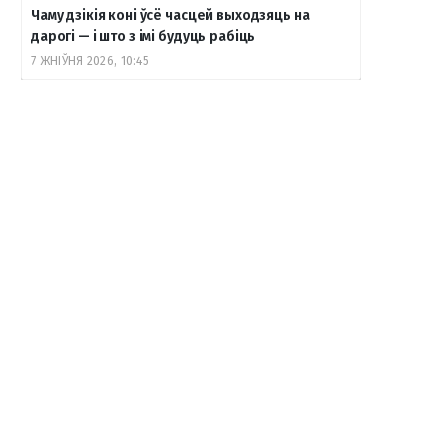
Чаму дзікія коні ўсё часцей выходзяць на
дарогі — і што з імі будуць рабіць
7 ЖНІЎНЯ 2026, 10:45