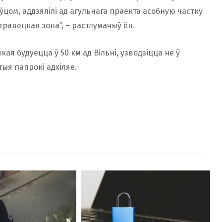
ўцом, аддзялілі ад агульнага праекта асобную частку
травецкая зона”, – растлумачыў ён.
ая будуецца ў 50 км ад Вільні, узводзіцца не ў
тыя папрокі адхіляе.