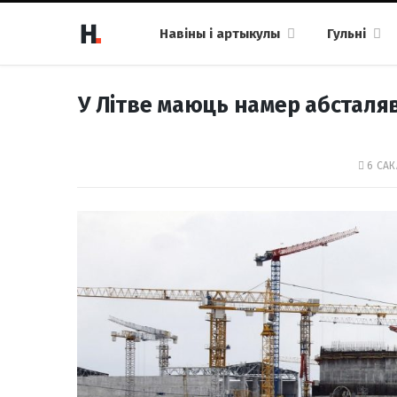
Навіны і артыкулы
Гульні
У Літве маюць намер абсталяв
6 САК