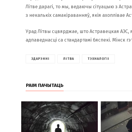
Літве дарагі, то мы, ведаючы сітуацыю з Астра
з некалькіх самакіраванняў, якія ахоплівае Ас
Урад Літвы сцвярджае, што Астравецкая АЭС, як
адпаведнасці са стандартамі бяспекі. Мінск гэ
ЗДАРЭННІ
ЛІТВА
ТЭХНАЛОГІІ
РАІМ ПАЧЫТАЦЬ