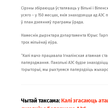
Сірэны збіраюцца ўсталяваць у Вільні і Вілен
усяго – у 150 месцах, якія знаходзяцца ад АЭС
ў план дзеянняў праграмы ўрада.
Намеснік дырэктара дэпартамента Юрыс Тарго
трох мільёнаў еўра.
“Калі яшчэ працавала Ігналінская атамная ста
папярэджання. Паколькі АЭС будзе знаходзіцц
тэрыторыі, мы рыхтуемся папярэдзіць жыхароў
Чытай таксама:
Калі згасаюць ата