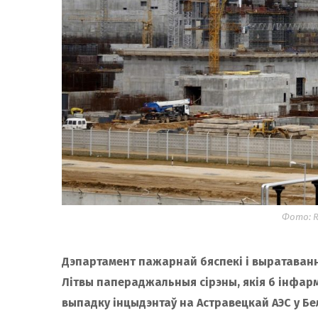
Фото: R
Дэпартамент пажарнай бяспекі і выратаван
Літвы папераджальныя сірэны, якія б інфар
выпадку інцыдэнтаў на Астравецкай АЭС у Бе