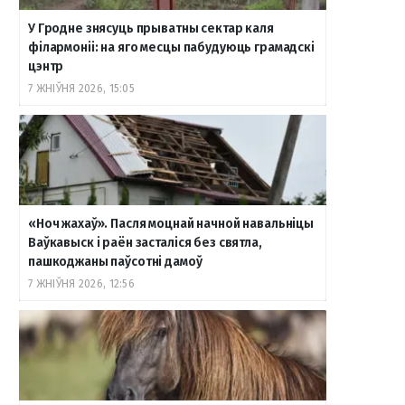
У Гродне знясуць прыватны сектар каля
філармоніі: на яго месцы пабудуюць грамадскі
цэнтр
7 ЖНІЎНЯ 2026, 15:05
«Ноч жахаў». Пасля моцнай начной навальніцы
Ваўкавыск і раён засталіся без святла,
пашкоджаны паўсотні дамоў
7 ЖНІЎНЯ 2026, 12:56