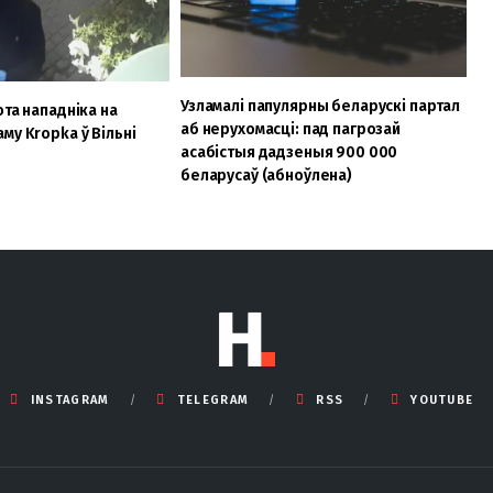
Узламалі папулярны беларускі партал
ота нападніка на
аб нерухомасці: пад пагрозай
му Kropka ў Вільні
асабістыя дадзеныя 900 000
беларусаў (абноўлена)
INSTAGRAM
TELEGRAM
RSS
YOUTUBE