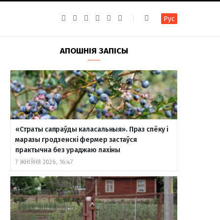
F
I
T
R
Y
В
Рус
a
n
e
S
o
к
c
s
l
S
u
о
e
t
e
T
н
b
a
g
u
т
АПОШНІЯ ЗАПІСЫ
o
g
r
b
а
o
r
a
e
к
k
a
m
т
m
е
«Страты сапраўды каласальныя». Праз спёку і
маразы гродзенскі фермер застаўся
практычна без ураджаю лахіны
7 ЖНІЎНЯ 2026, 16:47