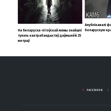
Апублікавалі ф
беларускую кра
На беларуска-літоўскай мяжы знайшлі
тунэль кантрабандыстаў даўжынёй 25
метраў
FACEBOOK