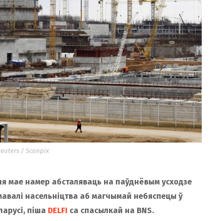
euters / Scanpix
ня мае намер абсталяваць на паўднёвым усходзе
мавалі насельніцтва аб магчымай небяспецы ў
ларусі, піша
DELFI
са спасылкай на BNS.