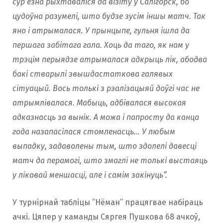
сур’ёзна рыхтаваліся да візіту ў Салігорск, бо
цудоўна разумелі, што будзе зусім іншы матч. Так
яно і атрымалася. У прынцыпе, гульня ішла да
першага забітага гала. Хоць да таго, як нам у
трэцім перыядзе атрымалася адкрыць лiк, абодва
бакі стварылі звышдастаткова галявых
сітуацый. Вось толькі з рэалізацыяй доўгі час не
атрымлівалася. Мабыць, адбівалася высокая
адказнасць за вынік. А можа і папросту да канца
года назапасілася стомленасць… У любым
выпадку, задаволены тым, што здолелі давесці
матч да перамогі, што змаглі не толькі выстаяць
у лікавай меншасці, але і самім закінуць”.
У турнірнай табліцы “Нёман” працягвае набіраць
ачкі. Цяпер у каманды Сяргея Пушкова 68 ачкоў,