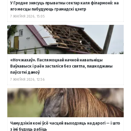
У Гродне знясуць прыватны сектар каля філармоніі: на
яго месцы пабудуюць грамадскі цэнтр
7 ЖНІЎНЯ 2026, 15:05
«Ноч жахаў». Пасля моцнай начной навальніцы
Ваўкавыск і раён засталіся без святла, пашкоджаны
паўсотні дамоў
7 ЖНІЎНЯ 2026, 12:56
Чаму дзікія коні ўсё часцей выходзяць на дарогі — і што
з імі будуць рабіць