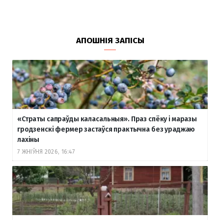
АПОШНІЯ ЗАПІСЫ
«Страты сапраўды каласальныя». Праз спёку і маразы
гродзенскі фермер застаўся практычна без ураджаю
лахіны
7 ЖНІЎНЯ 2026, 16:47