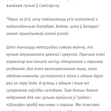
вынікам гульнi ў Салігорску.
“Перш за ўсё, хачу павіншаваць усіх каталікоў з
надыходзячымі Калядамі. Ведаю, што ў Беларусі
шмат прыхільнікаў гэтай рэлігіі.
Што тычыцца непасрэдна самога матчу, то
гульня атрымалася цяжкай і цягучай. Прычым такі
характар яна пачала насіць літаральна з першага
укідвання. Але гэта вытлумачальна тым, што
абедзве каманды сустракаліся адзін з адным другі
раз за пару дзён. А гуляць з адным і тым жа
супернікам заўсёды складана. Тым больш даволі
нядрэнная для нас гульня прайшла ў Гродне і
«Шахцёр» зрабіў высновы з паразы. Мы таксама