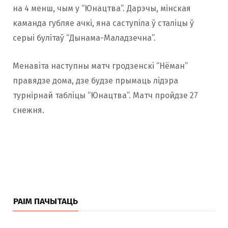
на 4 менш, чым у “Юнацтва”. Дарэчы, мінская
каманда губляе ачкі, яна саступіла ў сталіцы ў
серыі булітаў “Дынама-Маладзечна”.
Менавiта наступны матч гродзенскі “Нёман”
правядзе дома, дзе будзе прымаць лідэра
турнірнай табліцы “Юнацтва”. Матч пройдзе 27
снежня.
РАІМ ПАЧЫТАЦЬ