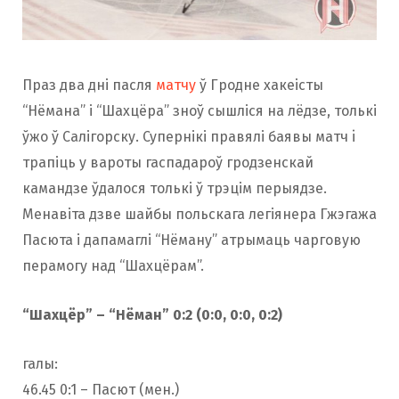
Праз два дні пасля
матчу
ў Гродне хакеісты
“Нёмана” і “Шахцёра” зноў сышліся на лёдзе, толькі
ўжо ў Салігорску. Супернікі правялі баявы матч i
трапіць у вароты гаспадароў гродзенскай
камандзе ўдалося толькі ў трэцім перыядзе.
Менавіта дзве шайбы польскага легіянера Гжэгажа
Пасюта і дапамаглі “Нёману” атрымаць чарговую
перамогу над “Шахцёрам”.
“Шахцёр” – “Нёман” 0:2 (0:0, 0:0, 0:2)
галы:
46.45 0:1 – Пасют (мен.)