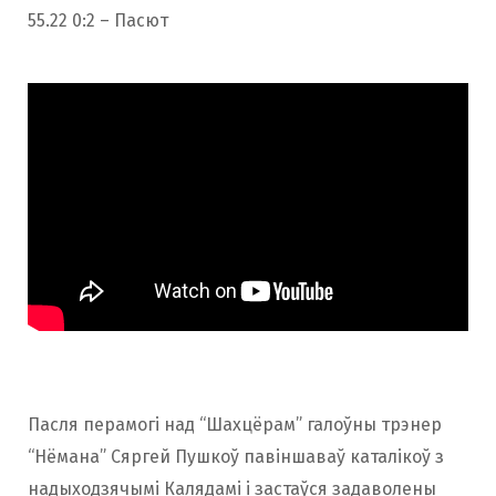
55.22 0:2 – Пасют
Пасля перамогі над “Шахцёрам” галоўны трэнер
“Нёмана” Сяргей Пушкоў павіншаваў каталікоў з
надыходзячымі Калядамі і застаўся задаволены