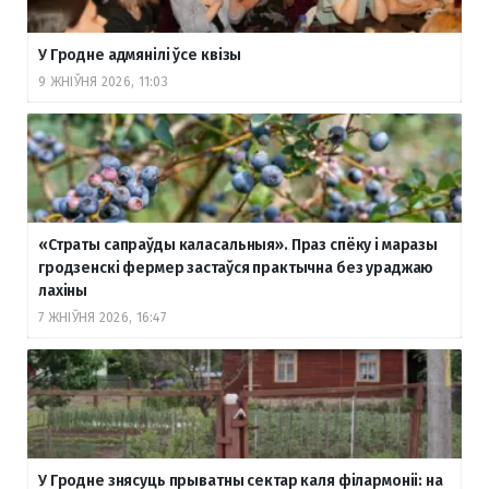
У Гродне адмянілі ўсе квізы
9 ЖНІЎНЯ 2026, 11:03
«Страты сапраўды каласальныя». Праз спёку і маразы
гродзенскі фермер застаўся практычна без ураджаю
лахіны
7 ЖНІЎНЯ 2026, 16:47
У Гродне знясуць прыватны сектар каля філармоніі: на