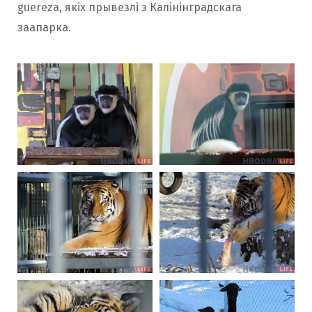
guereza, якіх прывезлі з Калінінградскага
заапарка.