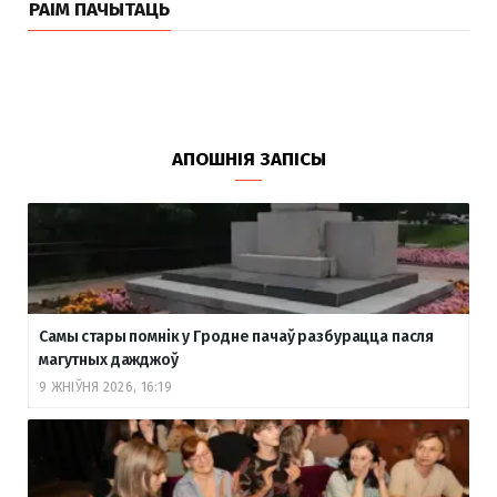
РАІМ ПАЧЫТАЦЬ
АПОШНІЯ ЗАПІСЫ
Самы стары помнік у Гродне пачаў разбурацца пасля
магутных дажджоў
9 ЖНІЎНЯ 2026, 16:19