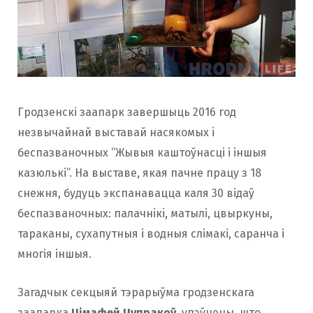
Гродзенскі заапарк завершыць 2016 год
незвычайнай выставай насякомых i
беспазваночных “Жывыя каштоўнасці і іншыя
казюлькі”. На выставе, якая пачне працу з 18
снежня, будуць экспанавацца каля 30 відаў
беспазваночных: палачнiкi, матылі, цвыркуны,
тараканы, сухапутныя і водныя слімакі, саранча і
многія іншыя.
Загадчык секцыяй тэрарыўма гродзенскага
заапарка
Цімафей Чупракоў
упэўнены, што