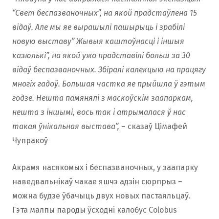
“Свет беспазваночных”, на якой прадстаўлена 15
відаў. Але мы яе вырашылі пашырыць і зрабілі
новую выставу” Жывыя каштоўнасці і іншыя
казюлькі”, на якой ужо прадставілі больш за 30
відаў беспазваночных. Збіралі калекцыю на працягу
многіх гадоў. Большая частка яе прыйшла ў гэтым
годзе. Нешта памянялі з маскоўскім заапаркам,
нешта з іншымі, вось так i атрымалася ў нас
такая ўнікальная выстава”,
– сказаў Цімафей
Чупракоў
Акрамя насякомых і беспазваночных, у заапарку
наведвальнікаў чакае яшчэ адзін сюрпрыз –
можна будзе ўбачыць двух новых пастаяльцаў.
Гэта малпы пароды ўсходні калобус Colobus