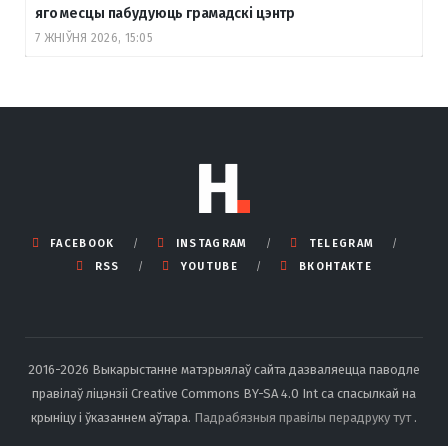
яго месцы пабудуюць грамадскі цэнтр
7 ЖНІЎНЯ 2026, 15:05
FACEBOOK
INSTAGRAM
TELEGRAM
RSS
YOUTUBE
ВКОНТАКТЕ
2016-2026 Выкарыстанне матэрыялаў сайта дазваляецца паводле
правілаў ліцэнзіі Creative Commons BY-SA 4.0 Int са спасылкай на
крыніцу і ўказаннем аўтара.
Падрабязныя правілы перадруку тут
.