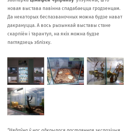
новая выстава павінна спадабаецца гродзенцам.
Да некаторых беспазваночных можна будзе нават
дакрануцца. А вось рызынкай выставы стане
скарпіён і тарантул, на якіх можна будзе
паглядзець зблізку.
“Нядаўна ў нас адкрылася пастаянная экспазіцыя