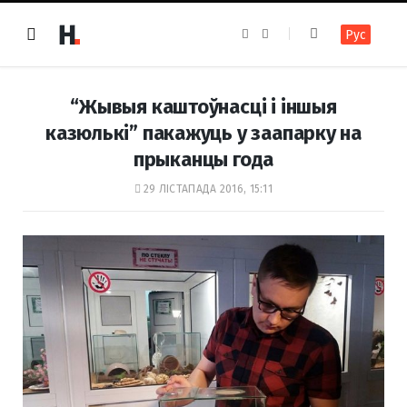
F
I
Рус
a
n
c
s
e
t
b
a
o
g
“Жывыя каштоўнасці і іншыя
o
r
k
a
казюлькі” пакажуць у заапарку на
m
прыканцы года
29 ЛІСТАПАДА 2016, 15:11