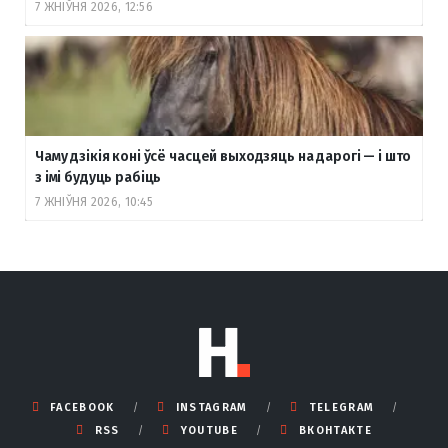
7 ЖНІЎНЯ 2026, 12:56
Чаму дзікія коні ўсё часцей выходзяць на дарогі — і што
з імі будуць рабіць
7 ЖНІЎНЯ 2026, 10:45
FACEBOOK
INSTAGRAM
TELEGRAM
RSS
YOUTUBE
ВКОНТАКТЕ