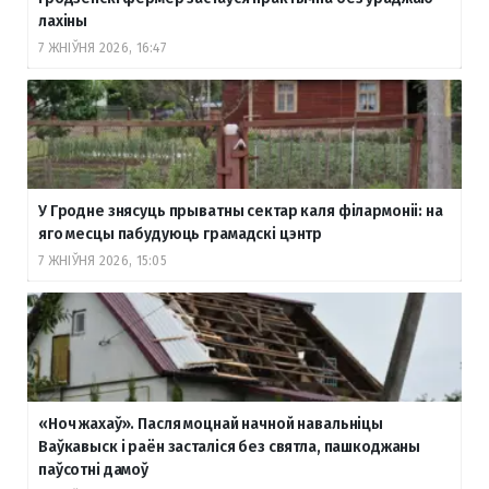
лахіны
7 ЖНІЎНЯ 2026, 16:47
У Гродне знясуць прыватны сектар каля філармоніі: на
яго месцы пабудуюць грамадскі цэнтр
7 ЖНІЎНЯ 2026, 15:05
«Ноч жахаў». Пасля моцнай начной навальніцы
Ваўкавыск і раён засталіся без святла, пашкоджаны
паўсотні дамоў