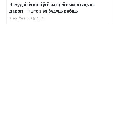
Чаму дзікія коні ўсё часцей выходзяць на
дарогі — і што з імі будуць рабіць
7 ЖНІЎНЯ 2026, 10:45