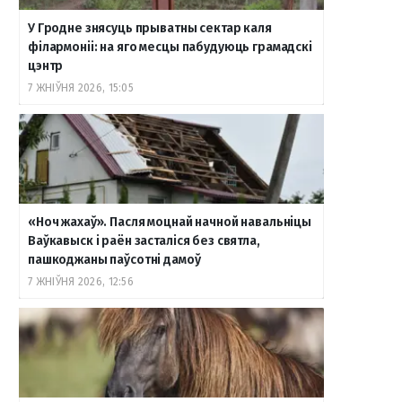
У Гродне знясуць прыватны сектар каля
філармоніі: на яго месцы пабудуюць грамадскі
цэнтр
7 ЖНІЎНЯ 2026, 15:05
«Ноч жахаў». Пасля моцнай начной навальніцы
Ваўкавыск і раён засталіся без святла,
пашкоджаны паўсотні дамоў
7 ЖНІЎНЯ 2026, 12:56