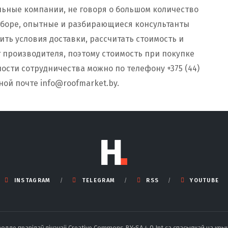
льные компании, не говоря о большом количество
ыборе, опытные и разбирающиеся консультанты
ить условия доставки, рассчитать стоимость и
 производителя, поэтому стоимость при покупке
ности сотрудничества можно по телефону +375 (44)
нной почте
info@roofmarket.by
.
INSTAGRAM
TELEGRAM
RSS
YOUTUBE
ле правілаў ліцэнзіі Creative Commons BY-SA 4.0 Int са спасылкай на крын