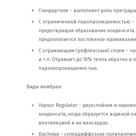
Стандартная – выполняет роль преграды
С ограниченной паропроницаемостью – 
предотвращая образование конденсата. 
предполагается постоянное проживание
С отражающим (рефлексным) слоем – час
и т.п. Отражает до 10% тепла обратно в
паронепроницаемостью.
Виды мембран:
Vapour Regulator – двухслойная и паро
конденсата, когда образуется водяной па
вентиляцией и на мансардах.
Dachowa – супердиффузная полипропил