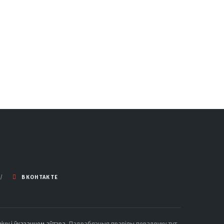
ВКОНТАКТЕ
іцу і ўказаннем аўтара.
Падрабязныя правілы перадруку тут
.