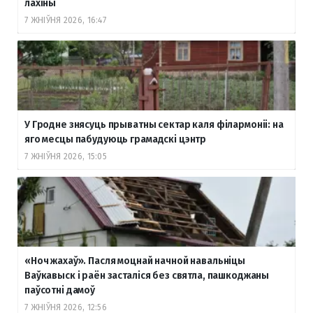
лахіны
7 ЖНІЎНЯ 2026, 16:47
У Гродне знясуць прыватны сектар каля філармоніі: на
яго месцы пабудуюць грамадскі цэнтр
7 ЖНІЎНЯ 2026, 15:05
«Ноч жахаў». Пасля моцнай начной навальніцы
Ваўкавыск і раён засталіся без святла, пашкоджаны
паўсотні дамоў
7 ЖНІЎНЯ 2026, 12:56