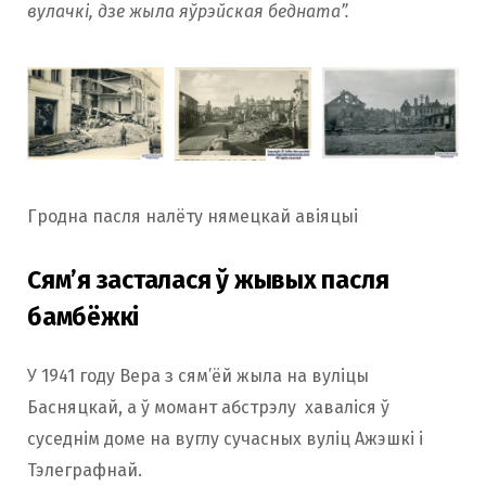
вулачкі, дзе жыла яўрэйская бедната”.
Гродна пасля налёту нямецкай авіяцыі
Сям’я засталася ў жывых пасля
бамбёжкі
У 1941 году Вера з сям’ёй жыла на вуліцы
Басняцкай, а ў момант абстрэлу хаваліся ў
суседнім доме на вуглу сучасных вуліц Ажэшкі і
Тэлеграфнай.