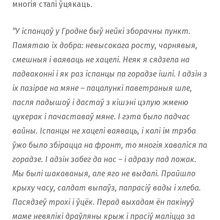
многія сталі ўцякаць.
“У іспанцаў у Гродне быў нейкі зборачны пункт.
Памятаю іх добра: невысокага росту, чарнявыя,
смешныя і ваяваць не хацелі. Неяк я сядзела на
падваконні і як раз іспанцы па горадзе ішлі. І адзін з
іх пазірае на мяне – пацалункі паветраныя шле,
пасля падышоў і дастаў з кішэні цэлую жменю
цукерак і пачаставаў мяне. I гэта было падчас
вайны. Іспанцы не хацелі ваяваць, і калі ім трэба
ўжо было збірацца на фронт, то многiя хаваліся па
горадзе. І адзін забег да нас – і адразу пад ложак.
Мы былі шакаваныя, але яго не выдалі. Прайшло
крыху часу, салдат выпаўз, папрасіў вады і хлеба.
Пасядзеў трохі і ўцёк. Перад выхадам ён пакінуў
маме невялікі драўляны крыж і прасіў маліцца за