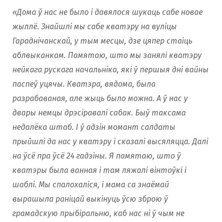
«Дома ў нас не было і давялося шукаць сабе новае
жыллё. Знайшлі мы сабе кватэру на вуліцы
Гараднічанскай, у тым месцы, дзе цяпер стаіць
аблвыканкам. Памятаю, што мы занялі кватэру
нейкага рускага начальніка, які ў першыя дні вайны
паспеў уцячы. Кватэра, вядома, была
разрабаваная, але жыць было можна. А ў нас у
двары немцы дрэсіравалі сабак. Быў таксама
недалёка штаб. І ў адзін момант салдаты
прыйшлі да нас у кватэру і сказалі высяляцца. Далі
на ўсё пра ўсё 24 гадзіны. Я памятаю, што ў
кватэры была ванная і там ляжалі вінтоўкі і
шаблі. Мы спалохаліся, і мама са знаёмай
вырашыла раніцай выкінуць ўсю зброю ў
грамадскую прыбіральню, каб нас ні ў чым не