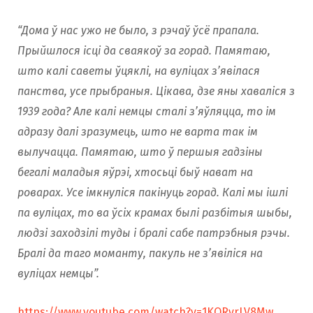
“Дома ў нас ужо не было, з рэчаў ўсё прапала.
Прыйшлося ісці да сваякоў за горад. Памятаю,
што калі саветы ўцяклі, на вуліцах з’явілася
панства, усе прыбраныя. Цікава, дзе яны хаваліся з
1939 года? Але калі немцы сталі з’яўляцца, то ім
адразу далі зразумець, што не варта так ім
вылучацца. Памятаю, што ў першыя гадзіны
бегалі маладыя яўрэі, хтосьці быў нават на
роварах. Усе імкнуліся пакінуць горад. Калі мы ішлі
па вулiцах, то ва ўсіх крамах былі разбітыя шыбы,
людзі заходзілі туды і бралі сабе патрэбныя рэчы.
Бралі да таго моманту, пакуль не з’явіліся на
вуліцах немцы”.
https://www.youtube.com/watch?v=1KQRvrLV8Mw