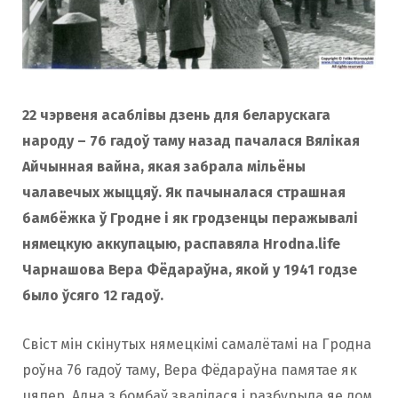
22 чэрвеня асаблівы дзень для беларускага
народу – 76 гадоў таму назад пачалася Вялікая
Айчынная вайна, якая забрала мільёны
чалавечых жыццяў. Як пачыналася страшная
бамбёжка ў Гродне і як гродзенцы перажывалі
нямецкую аккупацыю, распавяла Hrodna.life
Чарнашова Вера Фёдараўна, якой у 1941 годзе
было ўсяго 12 гадоў.
Свіст мін скінутых нямецкімі самалётамі на Гродна
роўна 76 гадоў таму, Вера Фёдараўна памятае як
цяпер. Адна з бомбаў звалілася і разбурыла яе дом