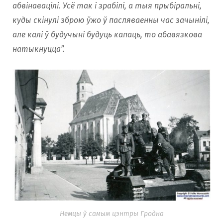
абвінавацілі. Усё так і зрабілі, а тыя прыбіральні,
куды скінулі зброю ўжо ў пасляваенны час зачынілі,
але калі ў будучыні будуць капаць, то абавязкова
натыкнуцца”.
Немцы ў самым цэнтры Гродна