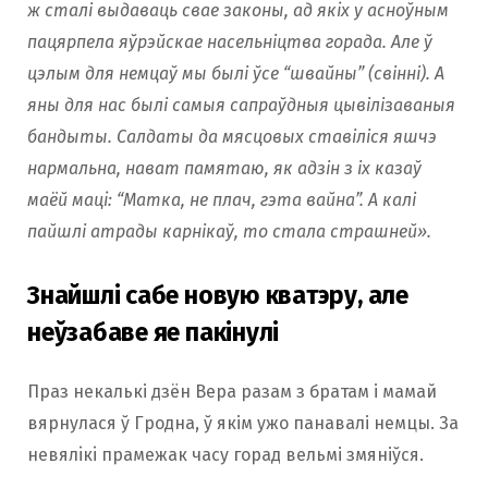
ж сталі выдаваць свае законы, ад якiх у асноўным
пацярпела яўрэйскае насельніцтва горада. Але ў
цэлым для немцаў мы былі ўсе “швайны” (свінні). А
яны для нас былі самыя сапраўдныя цывілізаваныя
бандыты. Салдаты да мясцовых ставіліся яшчэ
нармальна, нават памятаю, як адзін з іх казаў
маёй мацi: “Матка, не плач, гэта вайна”. А калі
пайшлі атрады карнікаў, то стала страшней».
Знайшлі сабе новую кватэру, але
неўзабаве яе пакінулі
Праз некалькі дзён Вера разам з братам і мамай
вярнулася ў Гродна, ў якім ужо панавалі немцы. За
невялiкi прамежак часу горад вельмі змяніўся.