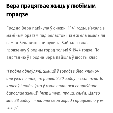
Вера працягвае жыць у любімым
горадзе
Гродна Вера пакінула ў снежні 1941 годы, з’ехала з
маміным братам пад Беласток і там жыла амаль ля
самай Белавежскай пушчы. Забрала сям’я
гродзенку ў родны горад толькі ў 1944 годзе. Па
вяртанню ў Гродна Вера пайшла ў шосты клас.
“Гродна аднаўлялi, жыццё ў горадзе біла ключом,
але ўжо не так, як раней. У 20 гадоў я скончыла 10
класаў і тады ўжо ў мяне пачалося сапраўднае
дарослае жыццё: інстытут, праца, сям’я. Цяпер
мне 88 гадоў і я люблю свой горад і працягваю у ім
жыць”.