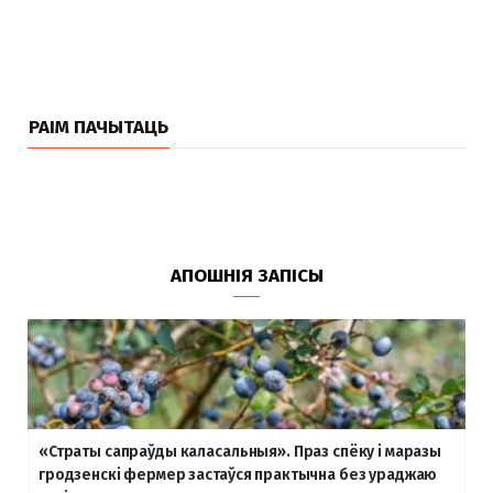
РАІМ ПАЧЫТАЦЬ
АПОШНІЯ ЗАПІСЫ
«Страты сапраўды каласальныя». Праз спёку і маразы
гродзенскі фермер застаўся практычна без ураджаю