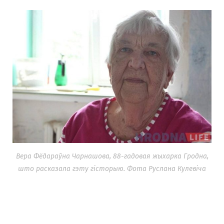
Вера Фёдараўна Чарнашова, 88-гадовая жыхарка Гродна,
што расказала гэту гісторыю. Фота Руслана Кулевіча