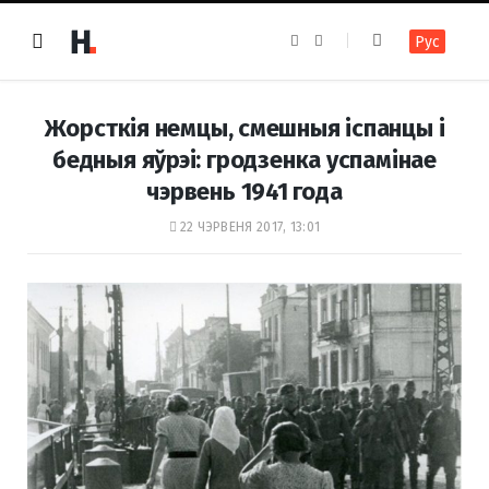
F
I
Рус
a
n
c
s
e
t
b
a
o
g
Жорсткія немцы, смешныя іспанцы і
o
r
k
a
бедныя яўрэі: гродзенка успамінае
m
чэрвень 1941 года
22 ЧЭРВЕНЯ 2017, 13:01