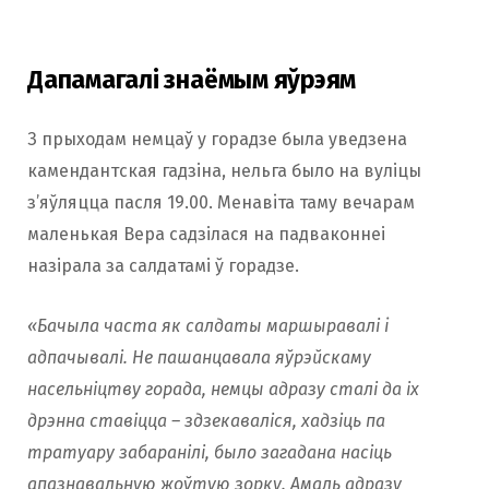
Дапамагалі знаёмым яўрэям
З прыходам немцаў у горадзе была уведзена
камендантская гадзіна, нельга было на вуліцы
з’яўляцца пасля 19.00. Менавiта таму вечарам
маленькая Вера садзілася на падваконнеі
назірала за салдатамі ў горадзе.
«Бачыла часта як салдаты маршыравалі i
адпачывалі. Не пашанцавала яўрэйскаму
насельніцтву горада, немцы адразу сталі да іх
дрэнна ставіцца – здзекаваліся, хадзіць па
тратуару забаранілі, было загадана насіць
апазнавальную жоўтую зорку. Амаль адразу