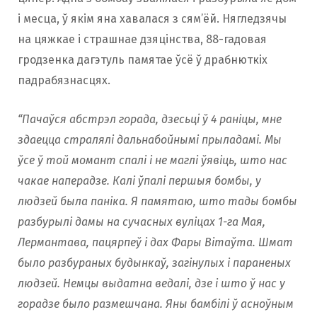
і месца, ў якім яна хавалася з сям’ёй. Нягледзячы
на цяжкае і страшнае дзяцінства, 88-гадовая
гродзенка дагэтуль памятае ўсё ў драбнюткіх
падрабязнасцях.
“Пачаўся абстрэл горада, дзесьцi ў 4 раніцы, мне
здаецца стралялі дальнабойнымі прыладамі. Мы
ўсе ў той момант спалі і не маглі ўявіць, што нас
чакае наперадзе. Калі ўпалі першыя бомбы, у
людзей была паніка. Я памятаю, што тады бомбы
разбурылі дамы на сучасных вуліцах 1-га Мая,
Лермантава, пацярпеў і дах Фары Вітаўта. Шмат
было разбураных будынкаў, загінулых і параненых
людзей. Немцы выдатна ведалі, дзе і што ў нас у
горадзе было размешчана. Яны бамбілі ў асноўным