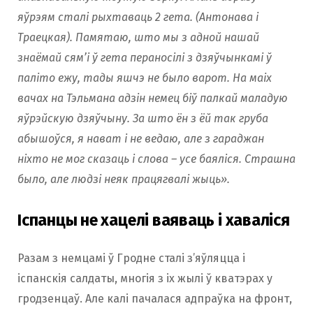
яўрэям сталі рыхтаваць 2 гета. (Антонава і
Траецкая). Памятаю, што мы з адной нашай
знаёмай сям’і ў гета пераносілі з дзяўчынкамі ў
паліто ежу, тады яшчэ не было варот. На маіх
вачах на Тэльмана адзін немец біў палкай маладую
яўрэйскую дзяўчыну. За што ён з ёй так груба
абышоўся, я нават і не ведаю, але з гараджан
ніхто не мог сказаць і слова – усе баяліся. Страшна
было, але людзі неяк працягвалі жыць».
Іспанцы не хацелі ваяваць і хаваліся
Разам з немцамі ў Гродне сталі з’яўляцца і
іспанскія салдаты, многія з іх жылі ў кватэрах у
гродзенцаў. Але калі пачалася адпраўка на фронт,