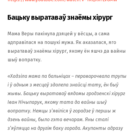
Бацьку выратаваў знаёмы хірург
Мама Веры пакінула дзяцей у вёсцы, а сама
адправілася на пошукі мужа. Як аказалася, яго
выратаваў знаёмы хірург, якому ён яшчэ да вайны
шыў вопратку.
«Хадзіла мама па бальніцах – пераварочвала трупы
і ў адным з месцаў здолела знайсці тату, ён быў
жывы. Бацьку выратаваў вядомы гродзенскі хірург
Іван Нічыпарук, якому тата да вайны шыў
вопратку. Немцы з’явіліся ў горадзе ў першы ж
дзень вайны, было гэта вечарам. Яны сталі
з’яўляцца на другім баку горада. Акупанты адразу