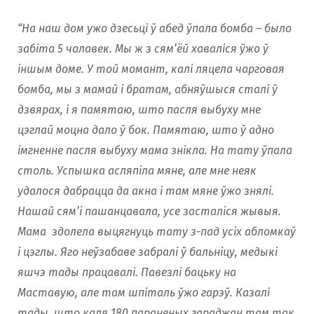
“На наш дом ужо дзесьці ў абед ўпала бомба – было
забіта 5 чалавек. Мы ж з сям’ёй хаваліся ўжо ў
іншым доме. У той момант, калі ляцела чарговая
бомба, мы з мамай і братам, абняўшыся сталі ў
дзвярах, і я памятаю, што пасля выбуху мне
цэглай моцна дало ў бок. Памятаю, што ў адно
імгненне пасля выбуху мама знікла. ​​На тату ўпала
столь. Успышка асляпіла мяне, але мне неяк
удалося дабрацца да акна і там мяне ўжо знялі.
Нашай сям’і пашанцавала, усе засталіся жывыя.
Мама здолела выцягнуць
тату
з-пад усіх абломкаў
і цэглы. Яго неўзабаве забралі ў бальніцу, медыкі
яшчэ тады працавалі. Павезлі бацьку на
Маставую, але там шпіталь ўжо гарэў. Казалі
тады, што каля 180 параненых гараджан там так