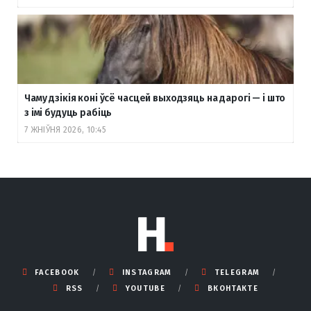
Чаму дзікія коні ўсё часцей выходзяць на дарогі — і што
з імі будуць рабіць
7 ЖНІЎНЯ 2026, 10:45
FACEBOOK
INSTAGRAM
TELEGRAM
RSS
YOUTUBE
ВКОНТАКТЕ