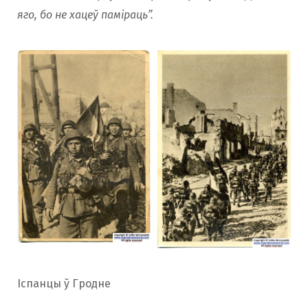
яго, бо не хацеў паміраць”.
Іспанцы ў Гродне