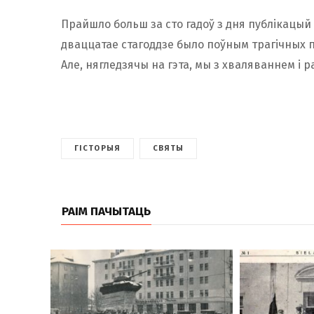
Прайшло больш за сто гадоў з дня публікацый
дваццатае стагоддзе было поўным трагічных па
Але, нягледзячы на ​​гэта, мы з хваляваннем і 
ГІСТОРЫЯ
СВЯТЫ
РАІМ ПАЧЫТАЦЬ