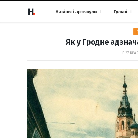
Навіны і артыкулы
Гульні
Як у Гродне адзнача
27 КРАС