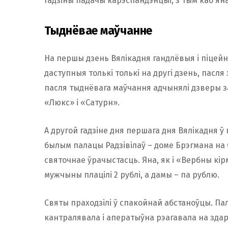
гадзіны падачы карэспандэнцыі, з тым каб яна
Тыднёвае маўчанне
На першы дзень Вялікадня гандлёвыя і піцейн
даступныя толькі толькі на другi дзень, пасля
пасля тыднёвага маўчання адчынялі дзверы за
«Люкс» і «Сатурн».
А другой гадзіне дня першага дня Вялікадня ў
былым палацы Радзівілаў – доме Брэгмана на
святочнае ўрачыстасць. Яна, як і «Вербны кі
мужчыны плацілі 2 рублі, а дамы – па рублю.
Святы праходзілі ў спакойнай абстаноўцы. Пал
кантралявала і аператыўна рэагавала на здар