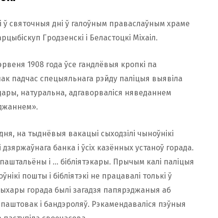
і ў святочныя дні ў галоўным праваслаўным храме
рцыбіскуп Гродзенскі і Беластоцкі Міхаіл.
эрвеня 1908 года ўсе гандлёвыя кропкі па
нак падчас спецыяльнага рэйду паліцыя выявіла
дары, натуральна, адгаворваліся няведаннем
джаннем».
дня, на тыднёвыя вакацыі сыходзілі чыноўнікі
 дзяржаўнага банка і ўсіх казённых устаноў горада.
 паштальёны і … бібліятэкары. Прычым калі паліцыя
нікі пошты і бібліятэкі не працавалі толькі ў
ыхары горада былі загадзя папярэджаныя аб
паштовак і бандэроляў. Рэкамендаваліся пэўныя