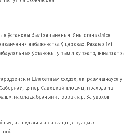
 паступіла своечасова.
ыя ўстановы былі зачыненыя. Яны станавіліся
 заканчэння набажэнства ў цэрквах. Разам з імі
баўляльныя ўстановы, у тым ліку тэатр, ікінатэатры
 гарадзенскім Шляхетным сходзе, які размяшчаўся ў
 Саборнай, цяпер Савецкай плошчы, праходзіла
рмаш», насіла дабрачынны характар. За ўваход
іцыя, нягледзячы на ​​вакацыі, сітуацыю
энні.