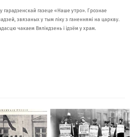
 у гарадзенскай газеце «Наше утро». Грознае
дзей, звязаных у тым ліку з ганеннямі на царкву.
радасцю чакаем Вялікдзень і ідзём у храм.