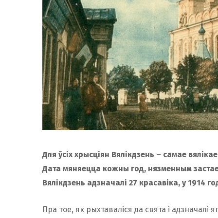
Для ўсіх хрысціян Вялікдзень – самае вялікае
Дата мяняецца кожны год, нязменным застае
Вялікдзень адзначалі 27 красавіка, у 1914 го
Пра тое, як рыхтаваліся да свята і адзначалі я