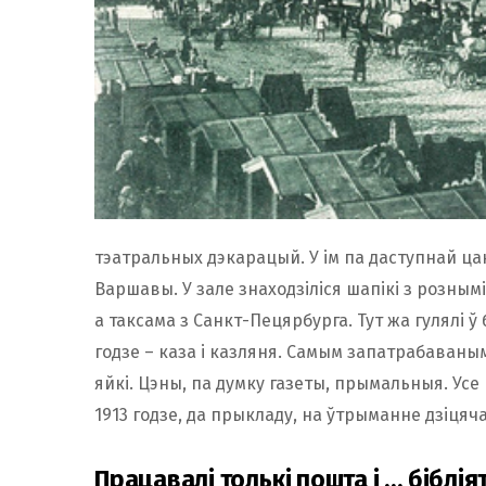
тэатральных дэкарацый. У ім па даступнай ца
Варшавы. У зале знаходзіліся шапікі з розным
а таксама з Санкт-Пецярбурга. Тут жа гулялі 
годзе – каза і казляня. Самым запатрабаваны
яйкі. Цэны, па думку газеты, прымальныя. У
1913 годзе, да прыкладу, на ўтрыманне дзіцяч
Працавалі толькі пошта і … бібліят