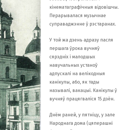
кінематаграфічныя відовішчы.
Перарывалася музычнае
суправаджэнне ў рэстаранах.
У той жа дзень адразу пасля
першага ўрока вучняў
сярэдніх і малодшых
навучальных устаноў
адпускалі на велікодныя
канікулы, або, як тады
называлі, вакацыі. Канікулы ў
вучняў працягваліся 15 дзён.
Днём раней, у пятніцу, у зале
Народнага дома (цяперашні