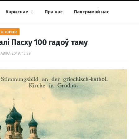
Карыснае
Пра нас
Падтрымай нас
ГІСТОРЫЯ
лі Пасху 100 гадоў таму
АВІКА 2019, 15:59