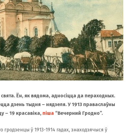
 свята. Ён, як вядома, адносіцца да пераходных.
цца дзень тыдня – нядзеля. У 1913 праваслаўны
ду – 19 красавіка,
піша
“Вечерний Гродно”.
го гродзенцы ў 1913-1914 гадах, знаходзячыся ў