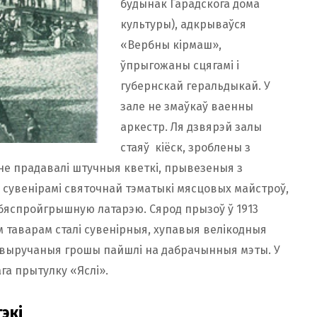
будынак Гарадскога дома
культуры), адкрываўся
«Вербны кірмаш»,
ўпрыгожаны сцягамі і
губернскай геральдыкай. У
зале не змаўкаў ваенны
аркестр. Ля дзвярэй залы
стаяў кіёск, зроблены з
не прадавалі штучныя кветкі, прывезеныя з
і сувенірамі святочнай тэматыкі мясцовых майстроў,
ў бяспройгрышную латарэю. Сярод прызоў ў 1913
м таварам сталі сувенірныя, хупавыя велікодныя
се выручаныя грошы пайшлі на дабрачынныя мэты. У
ага прытулку «Яслі».
экі