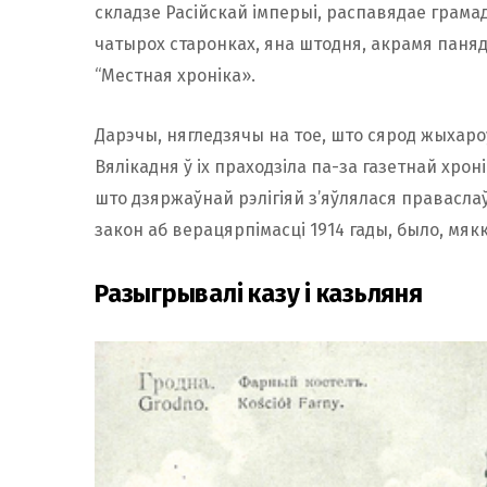
складзе Расійскай імперыі, распавядае грама
чатырох старонках, яна штодня, акрамя панядз
“Местная хроніка».
Дарэчы, нягледзячы на ​​тое, што сярод жыхар
Вялікадня ў іх праходзіла па-за газетнай хроні
што дзяржаўнай рэлігіяй з’яўлялася праваслаўе
закон аб верацярпімасці 1914 гады, было, мяк
Разыгрывалі казу і казьляня