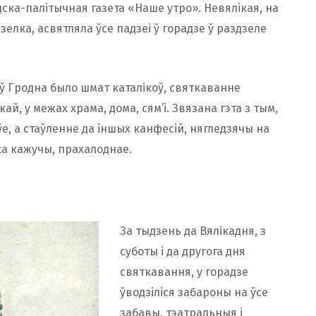
дска-палітычная газета «Наше утро». Невялікая, на
елка, асвятляла ўсе падзеі ў горадзе ў раздзеле
оў Гродна было шмат каталікоў, святкаванне
кай, у межах храма, дома, сям’і. Звязана гэта з тым,
, а стаўленне да іншых канфесій, нягледзячы на ​​
ка кажучы, прахалоднае.
За тыдзень да Вялікадня, з
суботы і да другога дня
святкавання, у горадзе
ўводзіліся забароны на ўсе
забавы, тэатральныя і