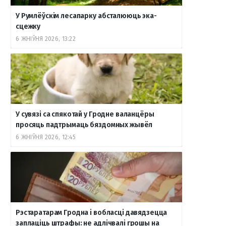
У Румлёўскім лесапарку абсталююць эка-
сцежку
6 ЖНІЎНЯ 2026, 13:22
У сувязі са спякотай у Гродне валанцёры
просяць падтрымаць бяздомных жывёл
6 ЖНІЎНЯ 2026, 12:45
Рэстаратарам Гродна і вобласці давядзецца
заплаціць штрафы: не адлічвалі грошы на