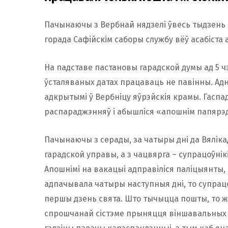
Пачынаючы з Вербнай нядзелі ўвесь тыдзень 
горада Сафійскім саборы службу вёў асабіста а
На падставе пастановы гарадской думы ад 5 ч
ўсталяваных датах працаваць не павінны. Ад
адкрытымі ў Вербніцу яўрэйскія крамы. Гаспа
распараджэнняў і абышліся «апошнім папярэ
Пачынаючы з серады, за чатыры дні да Вяліка
гарадской управы, а з чацвярга – супрацоўнікі
Апошнімі на вакацыі адправіліся паліцыянты,
адпачывала чатыры наступныя дні, то супрацоў
першы дзень свята. Што тычыцца пошты, то ж
спрошчанай сістэме прыняцця віншавальных 