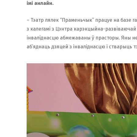
імі анлайн.
– Тэатр лялек “Праменьчык” працуе на базе га
з калегамі з Цэнтра карэкцыйна-развіваючай а
інваліднасцю абмежаваны ў прасторы. Яны не 
аб’яднаць дзяцей з інваліднасцю і стварыць т