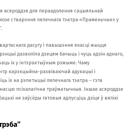
цыя асяроддзя для пераадолення сацыяльнай
амозе стварэння лялечнага тэатра «Праменьчык» у
.
вартаснага дасугу і павышэння якасці жыцця
рэнцыі дазволіла дзецям бачыць і чуць адзін аднаго,
ваць іх у інтэрактыўным рэжыме. Чаму
энтр карэкцыйна-развіваючай адукацыі і
іць іх на рэпетыцыі лялечнага тэатра – гэта
іднасцю псіхалагічна траўматычныя. Іншае асяроддзе
бацькі не заўсёды гатовыя адпусціць дзіця ў вялікі
 трэба”