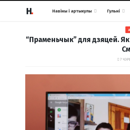
Навіны і артыкулы
Гульні
“Праменьчык” для дзяцей. Як
См
7 ЧЭР