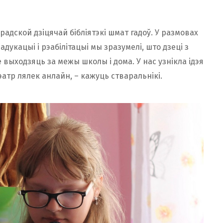
радской дзіцячай бібліятэкі шмат гадоў. У размовах
дукацыі і рэабілітацыі мы зразумелі, што дзеці з
выходзяць за межы школы і дома. У нас узнікла ідэя
эатр лялек анлайн, – кажуць стваральнікі.