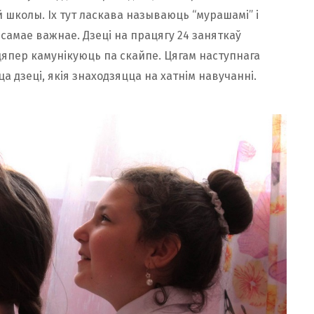
школы. Іх тут ласкава называюць “мурашамі” і
самае важнае. Дзеці на працягу 24 заняткаў
і цяпер камунікуюць па скайпе. Цягам наступнага
 дзеці, якія знаходзяцца на хатнім навучанні.