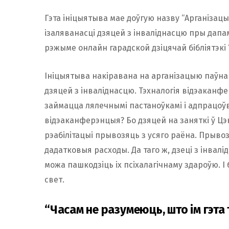
Гэта ініцыятыва мае доўгую назву “Арганіза
ізаляванасці дзяцей з інваліднасцю пры дап
рэжыме онлайн гарадской дзіцячай бібліятэкі “
Ініцыятыва накіравана на арганізацыю паўна
дзяцей з інваліднасцю. Тэхналогія відэаканфе
займацца лялечнымі пастаноўкамі і адпрацоў
відэаканферэнцыя? Бо дзяцей на заняткі ў Ц
рэабілітацыі прывозяць з усяго раёна. Прывоз
дадатковыя расходы. Да таго ж, дзеці з інвал
можа пашкодзіць іх псіхалагічнаму здароўю. І 
свет.
“Часам не разумеюць, што ім гэта