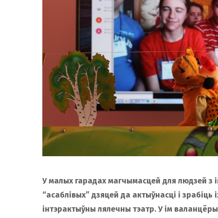
У малых гарадах магчымасцей для людзей з 
“асаблівых” дзяцей да актыўнасці і зрабіць 
інтэрактыўны лялечны тэатр. У ім валанцёры-