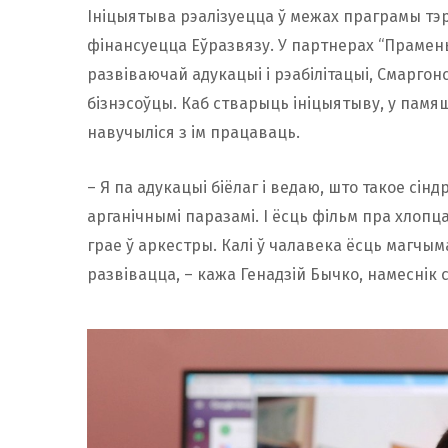
Ініцыятыва рэалізуецца ў межах праграмы тэ
фінансуецца Еўразвязу. У партнерах “Прамень
развіваючай адукацыі і рэабілітацыі, Смаргонс
бізнэсоўцы. Каб стварыць ініцыятыву, у памяш
навучыліся з ім працаваць.
– Я па адукацыі біёлаг і ведаю, што такое сі
арганічнымі паразамі. І ёсць фільм пра хлопца
грае ў аркестры. Калі ў чалавека ёсць магчым
развівацца, – кажа Генадзій Бычко, намеснік