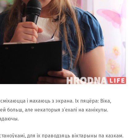
сміхаюцца і махаюць з экрана. Іх пяцёра: Віка,
цей больш, але некаторыя з’ехалі на канікулы.
адаючы.
станоўкамі, для іх праводзяць віктарыны па казкам.