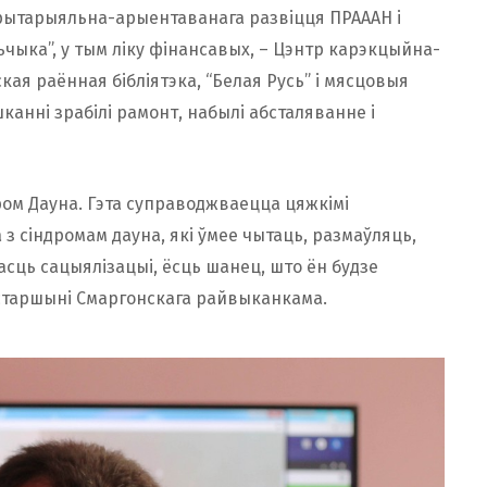
рытарыяльна-арыентаванага развіцця ПРАААН і
чыка”, у тым ліку фінансавых, – Цэнтр карэкцыйна-
кая раённая бібліятэка, “Белая Русь” і мясцовыя
канні зрабілі рамонт, набылі абсталяванне і
ндром Дауна. Гэта суправоджваецца цяжкімі
 з сіндромам дауна, які ўмее чытаць, размаўляць,
асць сацыялізацыі, ёсць шанец, што ён будзе
 старшыні Смаргонскага райвыканкама.