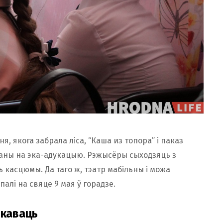
, якога забрала ліса, “Каша из топора” і паказ
аваны на эка-адукацыю. Рэжысёры сыходзяць з
ь касцюмы. Да таго ж, тэатр мабільны і можа
алі на свяце 9 мая ў горадзе.
ікаваць