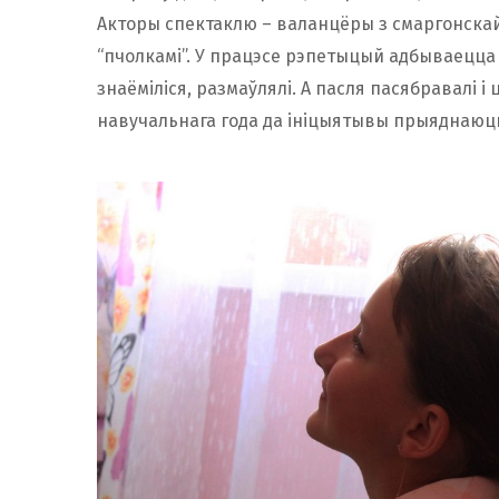
Акторы спектаклю – валанцёры з смаргонскай 
“пчолкамі”. У працэсе рэпетыцый адбываецца 
знаёміліся, размаўлялі. А пасля пасябравалі 
навучальнага года да ініцыятывы прыяднаюцца