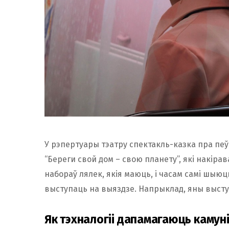
У рэпертуары тэатру спектакль-казка пра пеўня
“Береги свой дом – свою планету”, які накір
набораў лялек, якія маюць, і часам самі шыюц
выступаць на выяздзе. Напрыклад, яны выступ
Як тэхналогіі дапамагаюць камун