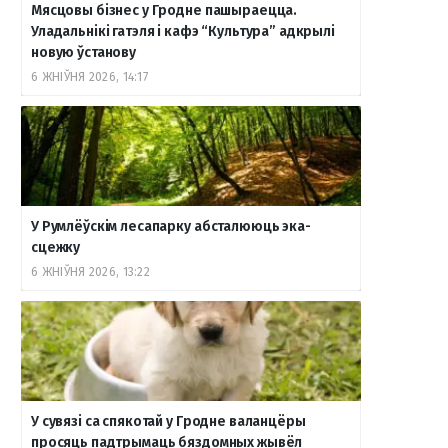
Мясцовы бізнес у Гродне пашыраецца.
Уладальнікі гатэля і кафэ “Культура” адкрылі
новую ўстанову
6 ЖНІЎНЯ 2026, 14:17
У Румлёўскім лесапарку абсталююць эка-
сцежку
6 ЖНІЎНЯ 2026, 13:22
У сувязі са спякотай у Гродне валанцёры
просяць падтрымаць бяздомных жывёл