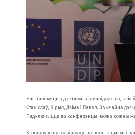
Нас знаёмяць з дзеткамі з інваліднасцю, якія ў
Станіслаў, Кірыл, Дзіма і Павел. Звычайна дзя
Падключыцца да канферэнцыі можа кожны ж
З экрану дзеці назіраюць за репетыцыямі і па