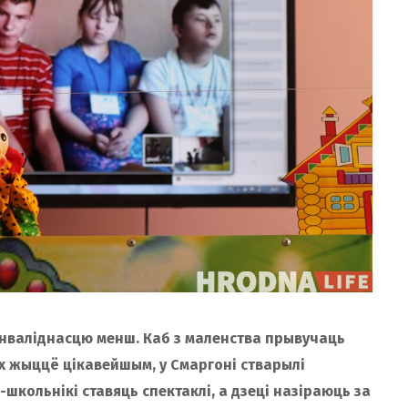
інваліднасцю менш. Каб з маленства прывучаць
іх жыццё цікавейшым, у Смаргоні стварылі
школьнікі ставяць спектаклі, а дзеці назіраюць за