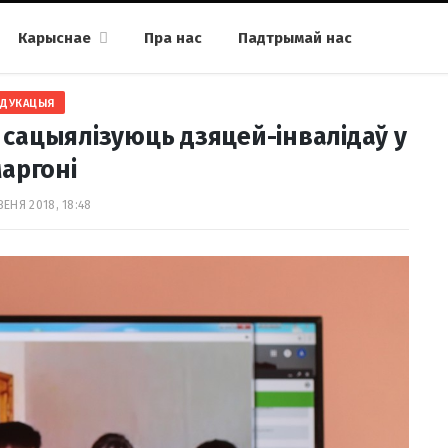
Карыснае
Пра нас
Падтрымай нас
АДУКАЦЫЯ
 сацыялізуюць дзяцей-інвалідаў у
аргоні
ВЕНЯ 2018, 18:48