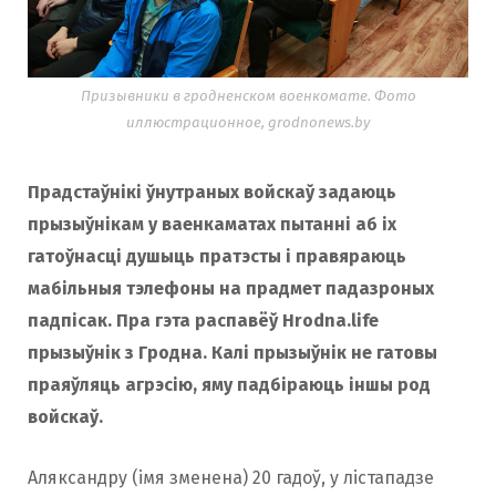
Призывники в гродненском военкомате. Фото
иллюстрационное, grodnonews.by
Прадстаўнікі ўнутраных войскаў задаюць
прызыўнікам у ваенкаматах пытанні аб іх
гатоўнасці душыць пратэсты і правяраюць
мабільныя тэлефоны на прадмет падазроных
падпісак. Пра гэта распавёў Hrodna.life
прызыўнік з Гродна. Калі прызыўнік не гатовы
праяўляць агрэсію, яму падбіраюць іншы род
войскаў.
Аляксандру (імя зменена) 20 гадоў, у лістападзе