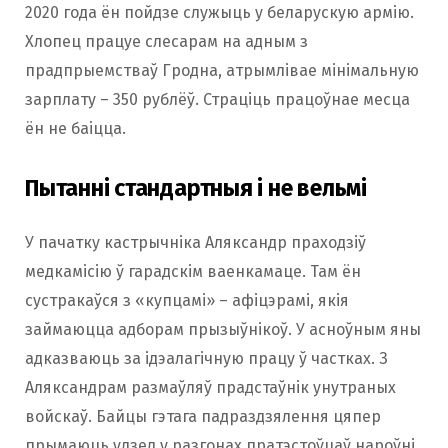
2020 года ён пойдзе служыць у беларускую армію.
Хлопец працуе слесарам на адным з
прадпрыемстваў Гродна, атрымлівае мінімальную
зарплату – 350 рублёў. Страціць працоўнае месца
ён не баіцца.
Пытанні стандартныя і не вельмі
У пачатку кастрычніка Аляксандр праходзіў
медкамісію ў гарадскім ваенкамаце. Там ён
сустракаўся з «купцамі» – афіцэрамі, якія
займаюцца адборам прызыўнікоў. У асноўным яны
адказваюць за ідэалагічную працу ў частках. З
Аляксандрам размаўляў прадстаўнік унутраных
войскаў. Байцы гэтага падраздзялення цяпер
прымаюць удзел у разгонах пратэстоўцаў нароўні