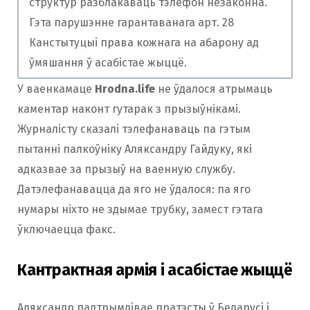
структур разблакаваць тэлефон незаконна.
Гэта парушэнне гарантаванага арт. 28
Канстытуцыі права кожнага на абарону ад
ўмяшання ў асабістае жыццё.
У ваенкамаце
Hrodna.life
не ўдалося атрымаць
каментар наконт гутарак з прызыўнікамі.
Журналісту сказалі тэлефанаваць па гэтым
пытанні палкоўніку Аляксандру Гайдуку, які
адказвае за прызыў на ваенную службу.
Датэлефанавацца да яго не ўдалося: па яго
нумары ніхто не здымае трубку, замест гэтага
ўключаецца факс.
Кантрактная армія і асабістае жыццё
Аляксандр падтрымлівае пратэсты ў Беларусі і