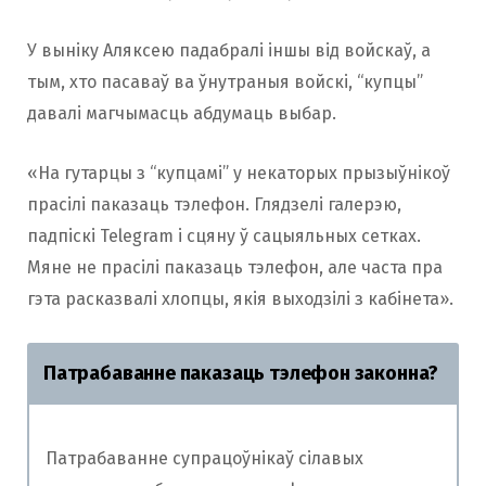
У выніку Аляксею падабралі іншы від войскаў, а
тым, хто пасаваў ва ўнутраныя войскі, “купцы”
давалі магчымасць абдумаць выбар.
«На гутарцы з “купцамі” у некаторых прызыўнікоў
прасілі паказаць тэлефон. Глядзелі галерэю,
падпіскі Telegram і сцяну ў сацыяльных сетках.
Мяне не прасілі паказаць тэлефон, але часта пра
гэта расказвалі хлопцы, якія выходзілі з кабінета».
Патрабаванне паказаць тэлефон законна?
Патрабаванне супрацоўнікаў сілавых