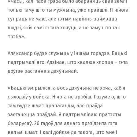
«Часы, калі табе трэба было абараняць свае землі
толькі таму што ты мужчына, ужо прайшлі. Я нічога
супраць не маю, але гэтым павінны займацца
людзі, якія самі гэтага хочуць, а не таму што так
трэба».
Аляксандр будзе служыць у іншым горадзе. Бацькі
падтрымалі яго. Адзінае, што хвалюе хлопца – гэта
доўгае растанне з дзяўчынай.
«Бацькі змірыліся, а вось дзяўчына не хоча, каб я
сыходзіў у войска. Нічога не зробіш. Разумею, што
там будзе шмат прапаганды, але праўда
застанецца праўдай. Я падтрымліваю пратэсты
беларусаў. 26 гадоў для аднаго прэзідэнта гэта
вельмі шмат. І калі дойдзе да такога, што мне і