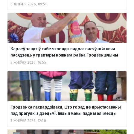
6 ЖНІЎНЯ 2026, 09:51
Караеў зладзіў сабе чэлендж падчас пасяўной: хоча
пасядзець у трактары кожнага раёна Гродзеншчыны
5 ЖНІЎНЯ 2026, 16:55
Гродзенка паскардзілася, што горад не прыстасаваны
пад прагулкі з дзецьмі. Іншыя мамы падказалі месцы
5 ЖНІЎНЯ 2026, 12:30