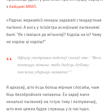
з
байцамі АМАП
.
«Падчас медкамісіі лекары задавалі стандартныя
пытанні. А вось у псіхіятра асноўнымі пытаннямі
былі: “Як ставішся да мітынгаў? Ходзіш на іх? Чаму
не ходзіш ці ходзіш?”
Афіцэр унутраных войскаў сказаў мне: “Вось
пачнецца мітынг, табе дадуць дубінку,
зможаш ударыць чалавека?”
Я адказаў, што ёсць больш мірныя спосабы, чым
біць бяззбройнага чалавека. Ён задаў яшчэ
некалькі пытанняў на гэтую тэму і патлумачыў,
што мне цяжка будзе служыць у іх частцы».