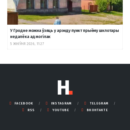
У Гродне можна ўзяць у арэнду пункт прыёму шклотары
недалёка ад могілак
5 ЖНІЎНЯ 2026, 11:27
FACEBOOK
INSTAGRAM
TELEGRAM
RSS
YOUTUBE
ВКОНТАКТЕ