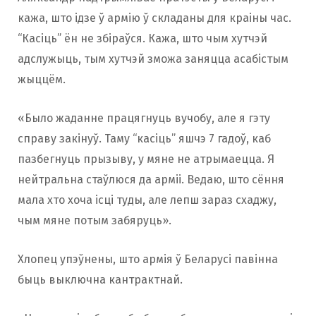
кажа, што ідзе ў армію ў складаны для краіны час.
“Касіць” ён не збіраўся. Кажа, што чым хутчэй
адслужыць, тым хутчэй зможа заняцца асабістым
жыццём.
«Было жаданне працягнуць вучобу, але я гэту
справу закінуў. Таму “касіць” яшчэ 7 гадоў, каб
пазбегнуць прызыву, у мяне не атрымаецца. Я
нейтральна стаўлюся да арміі. Ведаю, што сёння
мала хто хоча ісці туды, але лепш зараз схаджу,
чым мяне потым забяруць».
Хлопец упэўнены, што армія ў Беларусі павінна
быць выключна кантрактнай.