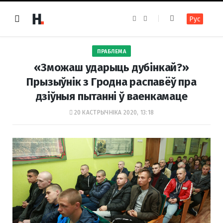
F
I
Рус
a
n
c
s
e
t
b
a
o
g
ПРАБЛЕМА
o
r
k
a
«Зможаш ударыць дубінкай?»
m
Прызыўнік з Гродна распавёў пра
дзіўныя пытанні ў ваенкамаце
20 КАСТРЫЧНІКА 2020, 13:18