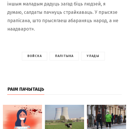
іншым маладым дадуць загад біць людзей, я
думаю, салдаты пачнуць страйкаваць. У прысязе
прапісана, што прысягаеш абараняць народ, а не
наадварот».
ВОЙСКА
ПАЛІТЫКА
УЛАДЫ
РАІМ ПАЧЫТАЦЬ