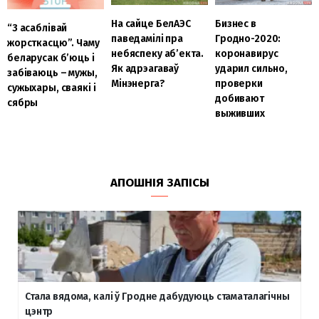
На сайце БелАЭС
Бизнес в
“З асаблівай
паведамілі пра
Гродно-2020:
жорсткасцю”. Чаму
небяспеку аб’екта.
коронавирус
беларусак б’юць і
Як адрэагаваў
ударил сильно,
забіваюць – мужы,
Мінэнерга?
проверки
сужыхары, сваякі і
добивают
сябры
выживших
АПОШНІЯ ЗАПІСЫ
Стала вядома, калі ў Гродне дабудуюць стаматалагічны
цэнтр