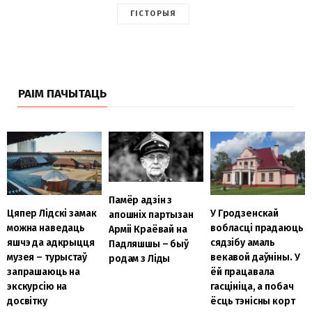
ГІСТОРЫЯ
РАІМ ПАЧЫТАЦЬ
Памёр адзін з
Цяпер Лідскі замак
У Гродзенскай
апошніх партызан
можна наведаць
вобласці прадаюць
Арміі Краёвай на
яшчэ да адкрыцця
сядзібу амаль
Падляшшы – быў
музея – турыстаў
векавой даўніны. У
родам з Ліды
запрашаюць на
ёй працавала
экскурсію на
гасцініца, а побач
досвітку
ёсць тэнісны корт