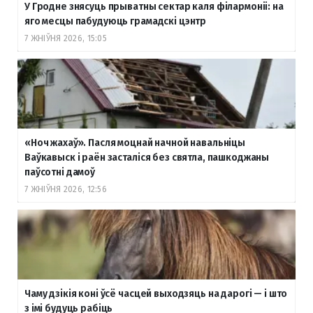
У Гродне знясуць прыватны сектар каля філармоніі: на
яго месцы пабудуюць грамадскі цэнтр
7 ЖНІЎНЯ 2026, 15:05
«Ноч жахаў». Пасля моцнай начной навальніцы
Ваўкавыск і раён засталіся без святла, пашкоджаны
паўсотні дамоў
7 ЖНІЎНЯ 2026, 12:56
Чаму дзікія коні ўсё часцей выходзяць на дарогі — і што
з імі будуць рабіць