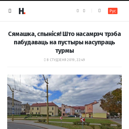
F
I
Рус
a
n
c
s
e
t
b
a
o
g
Сямашка, спыніся! Што насамрэч трэба
o
r
k
a
пабудаваць на пустыры насупраць
m
турмы
8 СТУДЗЕНЯ 2019, 22:49