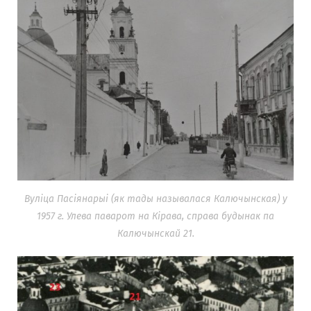
Вуліца Пасіянарыі (як тады называлася Калючынская) у
1957 г. Улева паварот на Кірава, справа будынак па
Калючынскай 21.