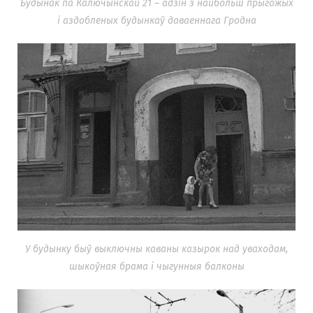
Будынак па Калючынскай 21 – адзін з найбольш прыгожых
і аздобленых будынкаў даваеннага Гродна
У будынку быў выключны каваны казырок над уваходам,
шыкоўная брама і чыгунныя балконы