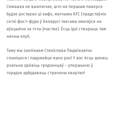
Сямашка не выключае, што на першым паверсе
будзе рэстаран ці кафэ, магчыма KFC (прадстаўнік
сеткі фаст-фуда ў Беларусі таксама змагаўся на
аўкцыёне за гэты ўчастак). Ёсць ідэі стварыць там
начны клуб.
Таму мы заклікаем Станіслава Людвікавіча:
спыніцеся і падумайце яшчэ раз! У вас ёсць шанец
рэальна здзівіць гродзенцаў – упершыню ў
горадзе адбудаваць страчаны квартал!