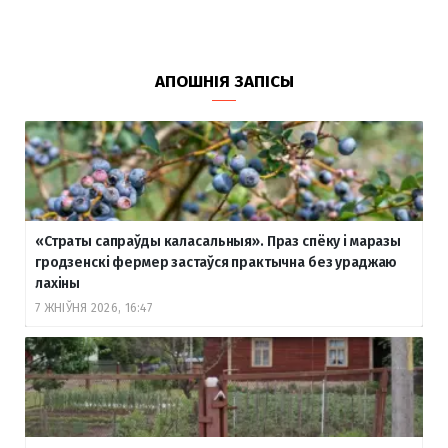
АПОШНІЯ ЗАПІСЫ
«Страты сапраўды каласальныя». Праз спёку і маразы
гродзенскі фермер застаўся практычна без ураджаю
лахіны
7 ЖНІЎНЯ 2026, 16:47