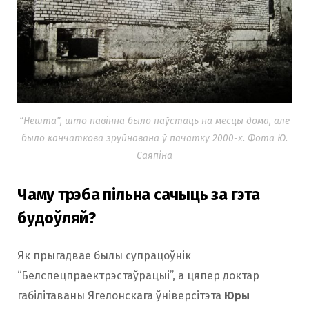
“Нешта”, што павінна было паўстаць на месцы дома, але
было канчаткова зруйнавана ў пачатку 2000-х. Фота Ю.
Саяпіна
Чаму трэба пільна сачыць за гэта
будоўляй?
Як прыгадвае былы супрацоўнік
“Белспецпраектрэстаўрацыі”, а цяпер доктар
габілітаваны Ягелонскага ўніверсітэта
Юры