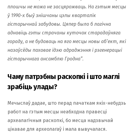
плошчы не можа не засцярожваць. На гэтым месцы
ў 1990-х быў знішчаны цэлы кварталік
гістарычнай забудовы. Цяпер было б лагічна
аднавіць гэты страчаны куточак старадаўняга
гораду, а не будаваць на яго месцы новы аб’ект, які
назаўсёды пахавае ідэю адраджэння і рэгенерацыі
гістарычнага ансамблю Гродна”
.
Чаму патрэбны раскопкі і што маглі
зрабіць улады?
Мечыслаў дадае, што перад пачаткам якіх-небудзь
работ на гэтым месцы неабходна правесці
археалагічныя раскопкі, бо месца надзвычай
цікавае для археолагаў і мала вывучалася.