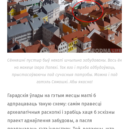
Сённяшні пустыр быў некалі шчыльна забудаваны. Вось ён
на макеце Ігара Лапехі. Так яго і трэба адбудоўваць,
прыстасоўваючы пад сучасныя патрэбы. Можна і пад
гатэль Сямашкі. Абы якасна!
Гарадскія ўлады на гэтым месцы маглі б
адпрацаваць такую схему: самім правесці
археалагічныя раскопкі і зрабіць хаця б эскізны
праект аднаўлення забудовы, а пасля
прапанаваць гэта інвестару. Той, ведаючы, што