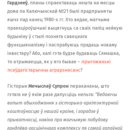
Гардзееў
, планы спраектаваць нешта на месцы
дома па Калючынскай №21 былі прадпрыняты
яшчэ пад канец 1980-х гг. Хто ведае, магчыма
праекціроўшчыкі выцягнуць са сваіх паліц нейкую
будыніну ў стылі позняга савецкага
функцыяналізму і паспрабуюць прадаць новаму
інвестару? Або, калі гэта будзе будаваць Сямашка,
то атрымаецца, як у яго бывае –
прыгожанькі
псеўдагістарычны аграрэнесанс
?
Гісторык
Мечыслаў Супрон
перакананы, што
гэтага не ў якім разе дапусціць нельга:
“Ведаючы
вопыт абыходжання з гicторыка-архітэктурнай
каштоўнасцю ў нашай краіне, і горадзе ў
прыватнасці, навіна пра магчымую пабудову
гандлёва-гасцінічнага комплексу ля самай галоўнай