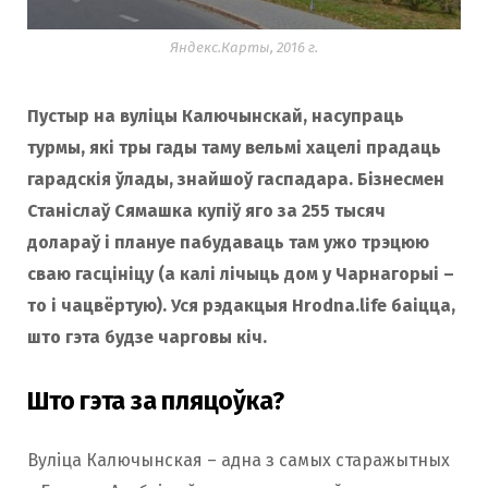
Яндекс.Карты, 2016 г.
Пустыр на вуліцы Калючынскай, насупраць
турмы, які тры гады таму вельмі хацелі прадаць
гарадскія ўлады, знайшоў гаспадара. Бізнесмен
Станіслаў Сямашка купіў яго за 255 тысяч
долараў і плануе пабудаваць там ужо трэцюю
сваю гасцініцу (а калі лічыць дом у Чарнагорыі –
то і чацвёртую). Уся рэдакцыя Hrodna.life баіцца,
што гэта будзе чарговы кіч.
Што гэта за пляцоўка?
Вуліца Калючынская – адна з самых старажытных