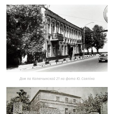
Дом па Калючынскай 21 на фота Ю. Саяпіна