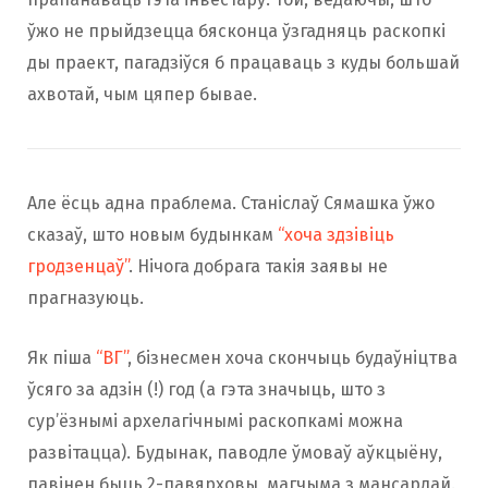
ўжо не прыйдзецца бясконца ўзгадняць раскопкі
ды праект, пагадзіўся б працаваць з куды большай
ахвотай, чым цяпер бывае.
Але ёсць адна праблема. Станіслаў Сямашка ўжо
сказаў, што новым будынкам
“хоча здзівіць
гродзенцаў”
. Нічога добрага такія заявы не
прагназуюць.
Як піша
“ВГ”
, бізнесмен хоча скончыць будаўніцтва
ўсяго за адзін (!) год (а гэта значыць, што з
сур’ёзнымі архелагічнымі раскопкамі можна
развітацца). Будынак, паводле ўмоваў аўкцыёну,
павінен быць 2-павярховы, магчыма з мансардай.