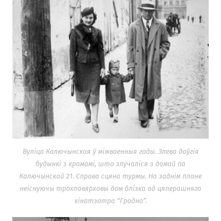
Вуліца Калючынская ў міжваенныя гады. Злева доўгія
будынкі з крамамі, што злучаліся з домай па
Калючынскай 21. Справа сцяна турмы. На заднім плане
неіснуючы трохпавярховы дом блізка ад цяперашняга
кінатэатра “Гродна”.