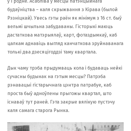
у Гродне. Асабліва ў месцы патэнцыйнага
будаўніцтва – каля скрыжвання з Кірава (былой
Рэзніцкай). Увесь гэты раён як мінімум з 16 ст. быў
вельмі шчыльна забудаваны. Гісторыкі маюць
дастаткова матэрыялаў, карт, фотаздымкаў, каб
цалкам аднавіць выгляд канчаткова зруйнаванага
толькі два дзесяцігоддзі таму квартала.
Дык чаму трэба прыдумваць кола і будаваць нейкі
сучасны будынак на гэтым месцы? Патрэба
рэнавацыі гістарычнага цэнтра патрабуе, каб
проста быў адноўлены прыгожы квартал, што
існаваў тут раней. Гэта закрые вялікую пустэчу
каля самага старога Рынка.