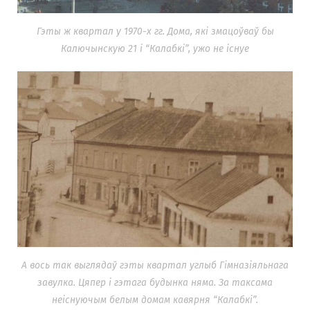
Гэты ж квартал у 1970-х гг. Дома, які змацоўваў бы
Калючынскую 21 і “Калабкі”, ужо не існуе
А вось так выглядаў гэты квартал углыб Гімназіяльнага
завулка. Цяпер і гэтага будынка няма. За таксама
неіснуючым белым домам кавярня “Калабкі”.