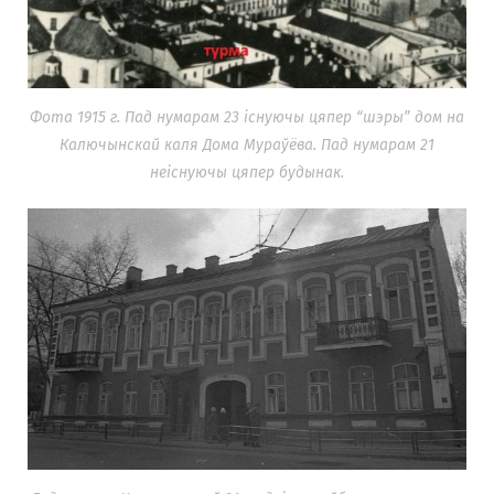
Фота 1915 г. Пад нумарам 23 існуючы цяпер “шэры” дом на
Калючынскай каля Дома Мураўёва. Пад нумарам 21
неіснуючы цяпер будынак.