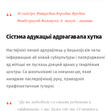
Пачалося ўсё з Масквы: у гандлёвым цэнтры
@yadolpo
#чвкредан
#гродно
#редан
«Авиапарк» адбылася масавая бойка.
#андеграунд
#альтуха
♬ нахуя – акияма
“Офнікі” — футбольныя хуліганы —
вырашылі збіць групу падлеткаў за знешні
Сістэма адукацыі адрэагавала хутка
выгляд: доўгія валасы і байкі з лагатыпам
руху — павуком. Ад хуліганаў пачалі
Настаўнікі пачалі адпраўляць у бацькоўскія чаты
адбівацца. Гэта знялі на відэа і выклалі ў
інфармацыю аб новай субкультуры і папярэджанні
TikTok. Падлеткі вырашылі аб’яднацца, каб
ад міліцыі не пускаць дзяцей адных у гандлёвыя
пастаяць за сябе. Літаральна за некалькі
цэнтры. Са школьнікамі са знешнасцю, якая
дзён субкультура прыйшла ў гарады Расіі,
нагадвае паслядоўнікаў руху, праводзілі
Украіны і Беларусі.
прафілактычныя гутаркі.
У Беларусі падлеткі ўпершыню сабраліся ў
“Да вы задолбали со своими реданами и
Гомелі. Тады затрымалі каля 200 чалавек,
оффниками. у нас даже где-то 10 ментов в
183 З якіх былі непаўналетнімі. Распачалі