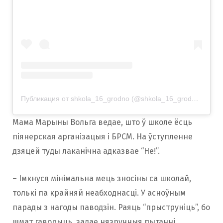
Публикация от shkola_16_grodno (@shkola_16_grodno_official)
Мама Марыны Вольга ведае, што ў школе ёсць
піянерская арганізацыя і БРСМ. На ўступленне
дзяцей туды лаканічна адказвае “Не!”.
– Імкнуся мінімальна мець зносіны са школай,
толькі па крайняй неабходнасці. У асноўным
парады з нагоды паводзін. Раяць “прыструніць”, бо
шмат гаворыць, задае нязручныя пытанні,