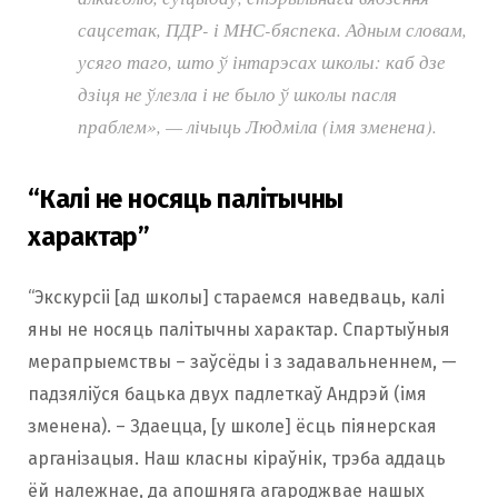
сацсетак, ПДР- і МНС-бяспека. Адным словам,
усяго таго, што ў інтарэсах школы: каб дзе
дзіця не ўлезла і не было ў школы пасля
праблем», — лічыць Людміла (імя зменена).
“Калі не носяць палітычны
характар”
“Экскурсіі [ад школы] стараемся наведваць, калі
яны не носяць палітычны характар. Спартыўныя
мерапрыемствы – заўсёды і з задавальненнем, —
падзяліўся бацька двух падлеткаў Андрэй (імя
зменена). – Здаецца, [у школе] ёсць піянерская
арганізацыя. Наш класны кіраўнік, трэба аддаць
ёй належнае, да апошняга агароджвае нашых