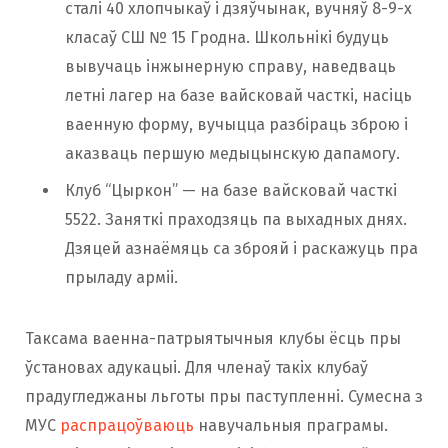
сталі 40 хлопчыкаў і дзяўчынак, вучняў 8-9-х
класаў СШ № 15 Гродна. Школьнікі будуць
вывучаць інжынерную справу, наведваць
летні лагер на базе вайсковай часткі, насіць
ваенную форму, вучыцца разбіраць зброю і
аказваць першую медыцынскую дапамогу.
Клуб “Цыркон” — на базе вайсковай часткі
5522. Заняткі праходзяць па выхадных днях.
Дзяцей азнаёмяць са зброяй і раскажуць пра
прыладу арміі.
Таксама ваенна-патрыятычныя клубы ёсць пры
ўстановах адукацыі. Для членаў такіх клубаў
прадугледжаны льготы пры паступленні. Сумесна з
МУС
распрацоўваюць
навучальныя праграмы.