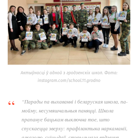
Актыўнасці ў адной з гродзенскіх школ. Фота:
instagram.com/school.11.grodno
“Парады па выхаванні і беларуская школа, па-
мойму, несумяшчальныя паняцці. Школа
прапануе бацькам выключна тое, што
спускаецца зверху: прафілактыка наркаманіі,
алкаголю, суіцыдаў, стэрыльнага вядзення