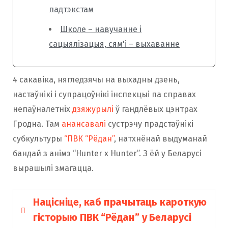
падтэкстам
Школе – навучанне і
сацыялізацыя, сям'і – выхаванне
4 сакавіка, нягледзячы на выхадны дзень,
настаўнікі і супрацоўнікі інспекцыі па справах
непаўналетніх
дзяжурылі
ў гандлёвых цэнтрах
Гродна. Там
анансавалі
сустрэчу прадстаўнікі
субкультуры
“ПВК “Рёдан”
, натхнёнай выдуманай
бандай з анімэ “Hunter x Hunter”. З ёй у Беларусі
вырашылі змагацца.
Націсніце, каб прачытаць кароткую
гісторыю ПВК “Рёдан” у Беларусі