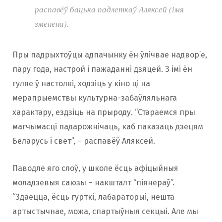
распавёў бацька падлеткаў Аляксей (імя
зменена).
Пры падрыхтоўцы адпачынку ён ўлічвае надвор’е,
пару года, настрой і пажаданні дзяцей. З імі ён
гуляе ў настолкі, ходзіць у кіно ці на
мерапрыемствы культурна-забаўляльнага
характару, ездзіць на прыроду. “Стараемся пры
магчымасці падарожнічаць, каб паказаць дзецям
Беларусь і свет”, – распавёў Аляксей.
Паводле яго слоў, у школе ёсць афіцыйныя
моладзевыя саюзы – накшталт “піянераў”.
“Здаецца, ёсць гурткі, лабараторыі, нешта
артыстычнае, можа, спартыўныя секцыі. Але мы