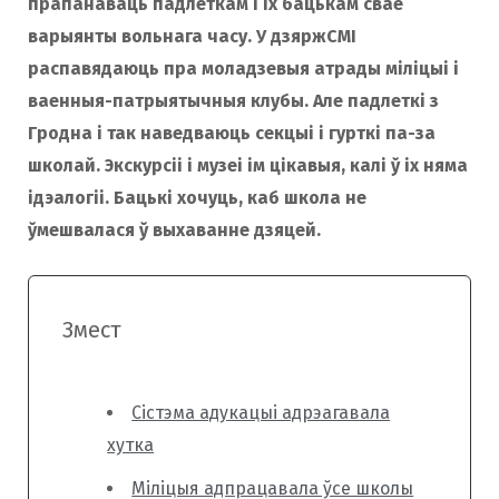
прапанаваць падлеткам і іх бацькам свае
варыянты вольнага часу. У дзяржСМІ
распавядаюць пра моладзевыя атрады міліцыі і
ваенныя-патрыятычныя клубы. Але падлеткі з
Гродна і так наведваюць секцыі і гурткі па-за
школай. Экскурсіі і музеі ім цікавыя, калі ў іх няма
ідэалогіі. Бацькі хочуць, каб школа не
ўмешвалася ў выхаванне дзяцей.
Змест
Сістэма адукацыі адрэагавала
хутка
Міліцыя адпрацавала ўсе школы