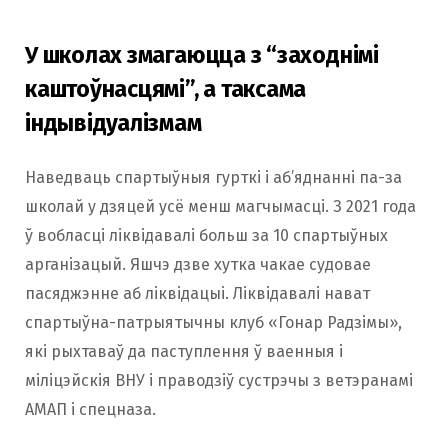
У школах змагаюцца з “заходнімі
каштоўнасцямі”, а таксама
індывідуалізмам
Наведваць спартыўныя гурткі і аб’яднанні па-за
школай у дзяцей усё менш магчымасці. З 2021 года
ў вобласці ліквідавалі больш за 10 спартыўных
арганізацый. Яшчэ дзве хутка чакае судовае
пасяджэнне аб ліквідацыі. Ліквідавалі нават
спартыўна-патрыятычны клуб «Гонар Радзімы»,
які рыхтаваў да паступлення ў ваенныя і
міліцэйскія ВНУ і праводзіў сустрэчы з ветэранамі
АМАП і спецназа.