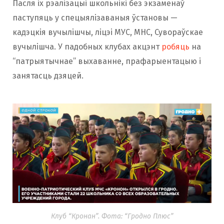
Пасля іх рэалізацыі школьнікі без экзаменаў
паступяць у спецыялізаваныя ўстановы —
кадэцкія вучылішчы, ліцэі МУС, МНС, Сувораўскае
вучылішча. У падобных клубах акцэнт
робяць
на
“патрыятычнае” выхаванне, прафарыентацыю і
занятасць дзяцей.
Клуб “Кронан”. Фота: “Гродно Плюс”