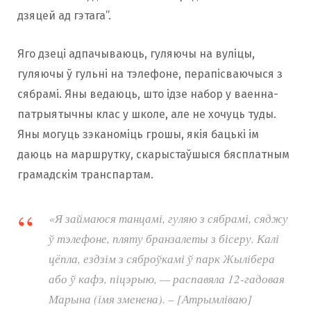
дзяцей ад гэтага”.
Яго дзеці адпачываюць, гуляючы на вуліцы,
гуляючы ў гульні на тэлефоне, перапісваючыся з
сябрамі. Яны ведаюць, што ідзе набор у ваенна-
патрыятычны клас у школе, але не хочуць туды.
Яны могуць зэканоміць грошы, якія бацькі ім
даюць на маршрутку, скарыстаўшыся бясплатным
грамадскім транспартам.
«Я займаюся танцамі, гуляю з сябрамі, сяджу
ў тэлефоне, пляту бранзалеты з бісеру. Калі
цёпла, ездзім з сяброўкамі ў парк Жылібера
або ў кафэ, піцэрыю, — распавяла 12-гадовая
Марына (імя зменена). – [Атрымліваю]