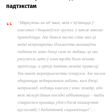
падтэкстам
“Мяркуючы па аб’явах, якія з’яўляюцца ў
класавых і бацькоўскіх групах, у школе многае
праводзіцца. Але даволі часта гэта мае ці
нейкі непрыкрыты ідэалагічна-выхаваўчы
падтэкст, што дзеці самі не любяць, ці мы
разумеем, што ў план трэба было нешта
прапісаць, а цяпер павінны нешта правесці.
Так такія мерапрыемствы ігнаруем. Але часам
здараюцца нейтральныя забавы, калі дзеці,
напрыклад, ходзяць класам у кіно, тэатр, або
якія экскурсійныя паездкі адбываюцца – тады
стараемся прыняць удзел дзеля пашырэння
кругагляду і дадатковай сацыялізацыі”, –