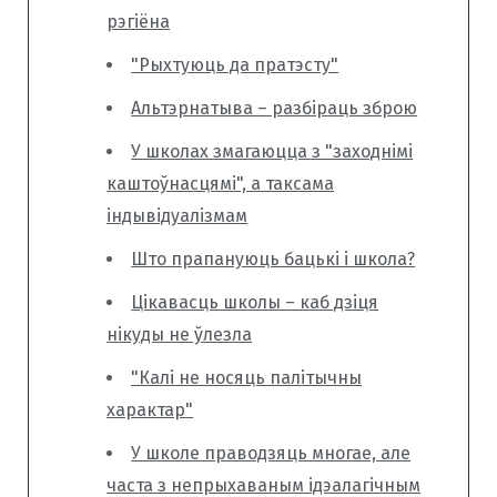
рэгіёна
"Рыхтуюць да пратэсту"
Альтэрнатыва – разбіраць зброю
У школах змагаюцца з "заходнімі
каштоўнасцямі", а таксама
індывідуалізмам
Што прапануюць бацькі і школа?
Цікавасць школы – каб дзіця
нікуды не ўлезла
"Калі не носяць палітычны
характар"
У школе праводзяць многае, але
часта з непрыхаваным ідэалагічным