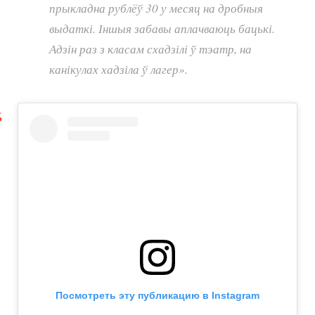
прыкладна рублёў 30 у месяц на дробныя
выдаткі. Іншыя забавы аплачваюць бацькі.
Адзін раз з класам схадзілі ў тэатр, на
канікулах хадзіла ў лагер».
Посмотреть эту публикацию в Instagram