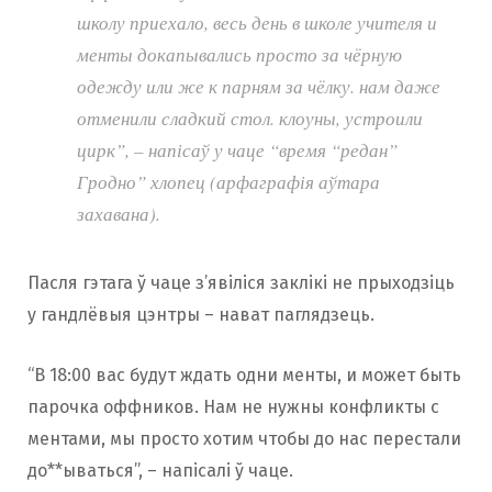
школу приехало, весь день в школе учителя и
крымінальную справу. Пасля гэтага пачалі
менты докапывались просто за чёрную
спыняць спробы сабрацца ў іншых гарадах.
одежду или же к парням за чёлку. нам даже
отменили сладкий стол. клоуны, устроили
На 14 сакавіка ў Telegram-канале «время
цирк”, – напісаў у чаце “время “редан”
„редан“ Гродно» 29 падпісчыкаў. Канал
Гродно” хлопец (арфаграфія аўтара
стварылі 27 лютага, каб распавядаць, што з
захавана).
рухам адбываецца ў Гродне, «бо цяпер
адбываецца піпец у Расіі з рэданамі і
скінамі». Згадкі пра рух былі і ў TikTok. У той
Пасля гэтага ў чаце з’явіліся заклікі не прыходзіць
жа дзень абвясцілі «забіў» ў ТРК «Трыніці»
у гандлёвыя цэнтры – нават паглядзець.
на 4 сакавіка.
“В 18:00 вас будут ждать одни менты, и может быть
Ужо тады карыстальнікі турбаваліся, што
парочка оффников. Нам не нужны конфликты с
тых, хто прыйшоў, будуць чакаць пераломы
ментами, мы просто хотим чтобы до нас перестали
або затрымання АМАПам. “Я разумею, што
до**ываться”, – напісалі ў чаце.