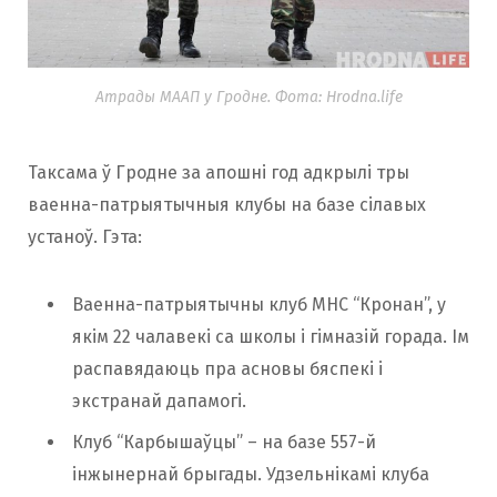
Атрады МААП у Гродне. Фота: Hrodna.life
Таксама ў Гродне за апошні год адкрылі тры
ваенна-патрыятычныя клубы на базе сілавых
устаноў. Гэта:
Ваенна-патрыятычны клуб МНС “Кронан”, у
якім 22 чалавекі са школы і гімназій горада. Ім
распавядаюць пра асновы бяспекі і
экстранай дапамогі.
Клуб “Карбышаўцы” – на базе 557-й
інжынернай брыгады. Удзельнікамі клуба