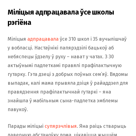
вы хочаце права голасу, але жыццё такое,
Міліцыя адпрацавала ўсе школы
што такія культуры і ЛГБТ-людзей
ўшчамляюць», — палічыў карыстальнікі
рэгіёна
Акім.
Міліцыя
адпрацавала
ўсе 310 школ і 35 вучылішчаў
у вобласці. Настаўнікі папярэдзілі бацькоў аб
небяспецы ўдзелу ў руху – нават у чатах. З 30
актыўнымі падлеткамі правялі прафілактычную
гутарку. Гэта дзеці з добрых поўных сем’яў. Вядомы
выпадак, калі мама прывяла дзіця ў райаддзел для
правядзення прафілактычнай гутаркі – яна
знайшла ў мабільным сына-падлетка эмблемы
павукоў.
Парады міліцыі
супярэчлівыя
. Яна раіць стварыць
даверную абстаноўку дома, цікавіцца жыццём