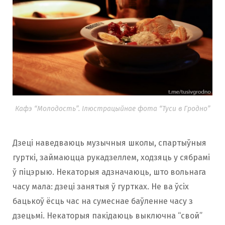
Кафэ “Молодость”. Ілюстрацыйнае фота “Туси в Гродно”
Дзеці наведваюць музычныя школы, спартыўныя
гурткі, займаюцца рукадзеллем, ходзяць у сябрамі
ў піцэрыю. Некаторыя адзначаюць, што вольнага
часу мала: дзеці занятыя ў гуртках. Не ва ўсіх
бацькоў ёсць час на сумеснае баўленне часу з
дзецьмі. Некаторыя пакідаюць выключна “свой”