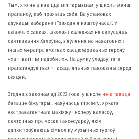
Тым, хто не цікавіцца мілітарызмам, у школы менш
прапаноў, каб праявіць сябе. Ва ўстановах
адукацыі забаранілі “заходнія каштоўнасці”. У
дзіцячых садках, школах і каледжах не дапусцяць
святкавання Хэлоўіна, з’яўлення на навагодніх і
іншых мерапрыемствах касцюміраваных герояў
«хагі-вагі і ім падобных». На думку ўладаў, гэта
прапагандуе гвалт і асацыяльныя паводзіны сярод
дзяцей.
Згодна з законам ад 2022 года, у школе
не вітаецца
багацце біжутэрыі, наяўнасць пірсінгу, яркага
экстравагантнага макіяжу і колеру валасоў,
святочных прычосак і аксесуараў, якія
адлюстроўваюць сімволіку музычных гуртоў і