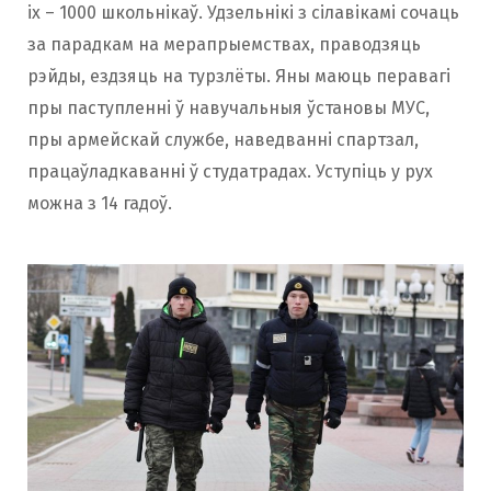
іх – 1000 школьнікаў. Удзельнікі з сілавікамі сочаць
за парадкам на мерапрыемствах, праводзяць
рэйды, ездзяць на турзлёты. Яны маюць перавагі
пры паступленні ў навучальныя ўстановы МУС,
пры армейскай службе, наведванні спартзал,
працаўладкаванні ў студатрадах. Уступіць у рух
можна з 14 гадоў.