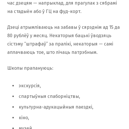
час дзецям — напрыклад, для прагулак з сябрамі
на стадыён або ў ГЦ на фуд-корт.
Дзеці атрымліваюць на забавы ў сярэднім ад 15 да
80 рублёў у месяц. Некаторыя бацькі ўводзяць
сістэму “штрафаў” за пралікі, некаторыя — самі
аплачваюць тое, што лічаць патрэбным.
Школы прапануюць:
экскурсія,
спартыўныя спаборніцтвы,
культурна-адукацыйныя паездкі,
кіно,
музей,