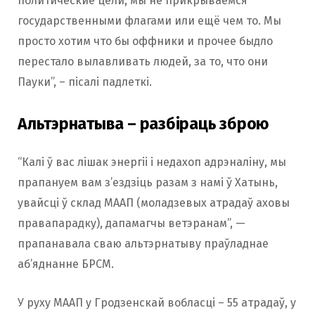
политические цели, мы не прикрываемся
государственными флагами или ещё чем то. Мы
просто хотим что бы оффники и прочее быдло
перестало вылавливать людей, за то, что они
Пауки”, – пісалі падлеткі.
Альтэрнатыва – разбіраць зброю
“Калі ў вас лішак энергіі і недахоп адрэналіну, мы
прапануем вам з’ездзіць разам з намі ў Хатынь,
увайсці ў склад МААП (моладзевых атрадаў аховы
правапарадку), дапамагчы ветэранам”, —
прапанавала сваю альтэрнатыву праўладнае
аб’яднанне БРСМ.
У руху МААП у Гродзенскай вобласці – 55 атрадаў, у