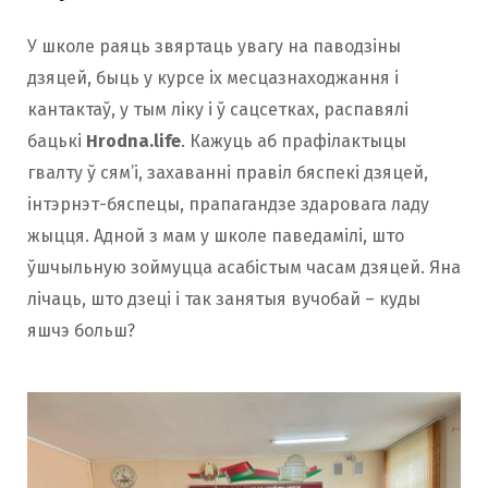
У школе раяць звяртаць увагу на паводзіны
дзяцей, быць у курсе іх месцазнаходжання і
кантактаў, у тым ліку і ў сацсетках, распавялі
бацькі
Hrodna.life
. Кажуць аб прафілактыцы
гвалту ў сям’і, захаванні правіл бяспекі дзяцей,
інтэрнэт-бяспецы, прапагандзе здаровага ладу
жыцця. Адной з мам у школе паведамілі, што
ўшчыльную зоймуцца асабістым часам дзяцей. Яна
лічаць, што дзеці і так занятыя вучобай – куды
яшчэ больш?