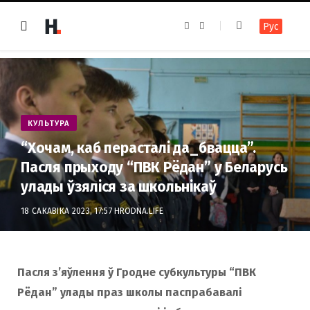
F
I
Рус
a
n
c
s
e
t
b
a
o
g
o
r
k
a
m
КУЛЬТУРА
“Хочам, каб перасталі да_бвацца”.
Пасля прыходу “ПВК Рёдан” у Беларусь
улады ўзяліся за школьнікаў
18 САКАВІКА 2023, 17:57
HRODNA.LIFE
Пасля з’яўлення ў Гродне субкультуры “ПВК
Рёдан” улады праз школы паспрабавалі