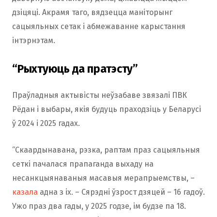
дзіцяці. Акрамя таго, вядзецца маніторынг
сацыяльных сетак і абмежаванне карыстання
інтэрнэтам.
“Рыхтуюць да пратэсту”
Праўладныя актывісты неўзабаве звязалі ПВК
Рёдан і выбары, якія будуць праходзіць у Беларусі
ў 2024 і 2025 гадах.
“Скаардынавана, рэзка, раптам праз сацыяльныя
сеткі пачалася прапаганда выхаду на
несанкцыянаваныя масавыя мерапрыемствы, –
казала
адна з іх. – Сярэдні ўзрост дзяцей – 16 гадоў.
Ужо праз два гады, у 2025 годзе, ім будзе па 18.