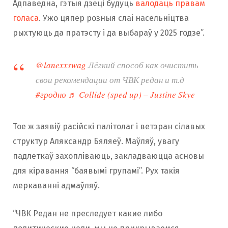
Адпаведна, гэтыя дзеці будуць
валодаць правам
голаса
. Ужо цяпер розныя слаі насельніцтва
рыхтуюць да пратэсту і да выбараў у 2025 годзе”.
@lanexxswag
Лёгкий способ как очистить
свои рекомендации от ЧВК редан и т.д
#гродно
♬ Collide (sped up) – Justine Skye
Тое ж заявіў расійскі палітолаг і ветэран сілавых
структур Аляксандр Бяляеў. Маўляў, увагу
падлеткаў захопліваюць, закладваюцца асновы
для кіравання “баявымі групамі”. Рух такія
меркаванні адмаўляў.
“ЧВК Редан не преследует какие либо