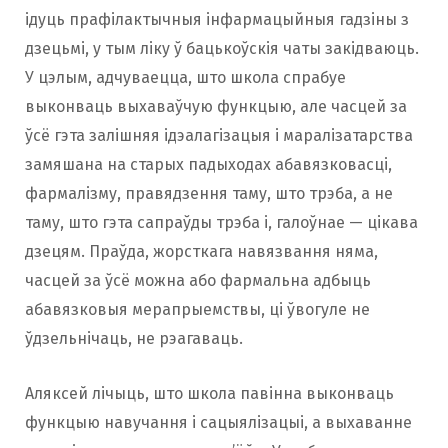
ідуць прафілактычныя інфармацыйныя гадзіны з
дзецьмі, у тым ліку ў бацькоўскія чаты закідваюць.
У цэлым, адчуваецца, што школа спрабуе
выконваць выхаваўчую функцыю, але часцей за
ўсё гэта залішняя ідэалагізацыя і маралізатарства
замяшана на старых падыходах абавязковасці,
фармалізму, правядзення таму, што трэба, а не
таму, што гэта сапраўды трэба і, галоўнае — цікава
дзецям. Праўда, жорсткага навязвання няма,
часцей за ўсё можна або фармальна адбыць
абавязковыя мерапрыемствы, ці ўвогуле не
ўдзельнічаць, не рэагаваць.
Аляксей лічыць, што школа павінна выконваць
функцыю навучання і сацыялізацыі, а выхаванне