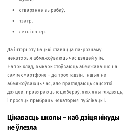
стварэнне вырабаў,
тэатр,
летні лагер.
Да інтэрнэту бацькі ставяцца па-рознаму:
некаторыя абмяжоўваюць час дзяцей у ім.
Напрыклад, выкарыстоўваюць абмежаванне на
самім смартфоне – да трох гадзін. Іншыя не
абмяжоўваюць час, але праглядаюць сацсеткі
дзяцей, правяраюць юцюбераў, якіх яны глядзяць,
і просяць прыбраць некаторыя публікацыі.
Цікавасць школы – каб дзіця нікуды
не ўлезла