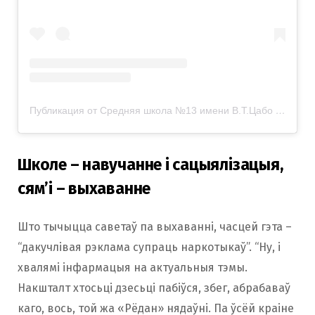
Публикация от Средняя школа №13 имени В.Т.Цабо г. Гродно (@school13_grodno)
Школе – навучанне і сацыялізацыя,
сям’і – выхаванне
Што тычыцца саветаў па выхаванні, часцей гэта –
“дакучлівая рэклама супраць наркотыкаў”. “Ну, і
хвалямі інфармацыя на актуальныя тэмы.
Накшталт хтосьці дзесьці пабіўся, збег, абрабаваў
каго, вось, той жа «Рёдан» нядаўні. Па ўсёй краіне