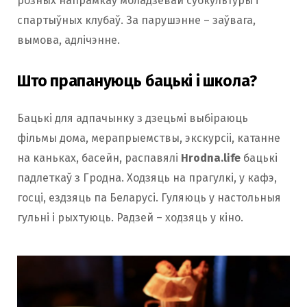
розных напрамкаў моладзевай субкультуры і
спартыўных клубаў. За парушэнне – заўвага,
вымова, адлічэнне.
Што прапануюць бацькі і школа?
Бацькі для адпачынку з дзецьмі выбіраюць
фільмы дома, мерапрыемствы, экскурсіі, катанне
на каньках, басейн, распавялі
Hrodna.life
бацькі
падлеткаў з Гродна. Ходзяць на прагулкі, у кафэ,
госці, ездзяць па Беларусі. Гуляюць у настольныя
гульні і рыхтуюць. Радзей – ходзяць у кіно.