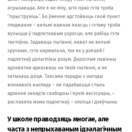
агрызаецца. Але я не лічу, што праз гэта трэба
“прыструніць”. Бо ўменне адстойваць свой пункт
гледжання – вельмі важная якасць і гэтаму трэба
вучыцца ў падлеткавым узросце, але рабіць гэта
тактоўна. Задаваць пытанні, нават не вельмі
зручныя, гэта нармальна, так як у дзяцей і
падлеткаў дапытлівы розум. Дарослыя павінны
адэкватна адказваць на такія пытанні, а не
затыкаць дзіця. Таксама парады з нагоды
вонкавага выгляду – не падабаецца стыль
адзення занадта свабодны і яркія аксэсуары, –
распавяла мама падлеткаў – хлопца і дзяўчыны.
У школе праводзяць многае, але
часта з непрыхаваным ідэалагічным