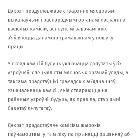
Дэкрэт прадугледжвае стварэнне мясцовымі
выканаўчымі і распарадчымі органамі пастаянна
дзеючых камісій, асноўнымі задачамі якіх
з’яўляюцца дапамога грамадзянам у пошуку
працы.
У склад камісій будуць уключацца дэпутаты ўсіх
узроўняў, спецыялісты мясцовых органаў улады, а
таксама прадстаўнікі грамадскіх аб’яднанняў.
Узначальваць камісіі, якія ствараюцца на
раённым узроўні, будуць, як правіла, старшыні
Саветаў дэпутатаў.
Дэкрэт прадастаўляе камісіям шырокія
паўнамоцтвы, у тым ліку па прыняцці рашэнняў аб