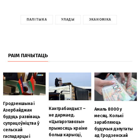
ПАЛІТЫКА
УЛАДЫ
ЭКАНОМІКА
РАІМ ПАЧЫТАЦЬ
Гродзеншына і
Кантрабандыст –
Амаль 8000 у
Азербайджан
не дармаед.
месяц. Колькі
будуць развіваць
«Цыгарэтавозы»
зарабляюць
супрацоўніцтва ў
прыносяць краіне
будучыя дэпутаты
сельскай
больш карысці,
ад Гродзенскай
гаспадарцы і