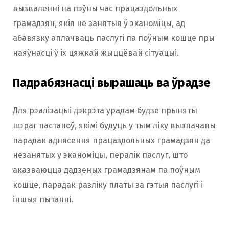
вызваленні на пэўны час працаздольных
грамадзян, якія не занятыя ў эканоміцы, ад
абавязку аплачваць паслугі па поўным кошце пры
наяўнасцi ў iх цяжкай жыццёвай сітуацыі.
Падрабязнасці вырашаць ва ўрадзе
Для рэалізацыі дэкрэта урадам будзе прыняты
шэраг пастаноў, якімі будуць у тым ліку вызначаны
парадак аднясення працаздольных грамадзян да
незанятых у эканоміцы, пералік паслуг, што
аказваюцца дадзеных грамадзянам па поўным
кошце, парадак разліку платы за гэтыя паслугі і
іншыя пытанні.