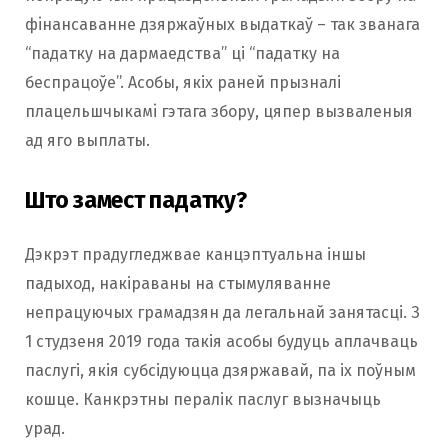
фiнансаванне дзяржаўных выдаткаў – так званага
“падатку на дармаедства” ці “падатку на
беспрацоўе”. Асобы, якіх раней прызналі
плацельшчыкамi гэтага збору, цяпер вызваленыя
ад яго выплаты.
Што замест падатку?
Дэкрэт прадугледжвае канцэптуальна іншы
падыход, накіраваны на стымуляванне
непрацуючых грамадзян да легальнай занятасці. З
1 студзеня 2019 года такія асобы будуць аплачваць
паслугі, якія субсідуюцца дзяржавай, па іх поўным
кошце. Канкрэтны пералік паслуг вызначыць
урад.