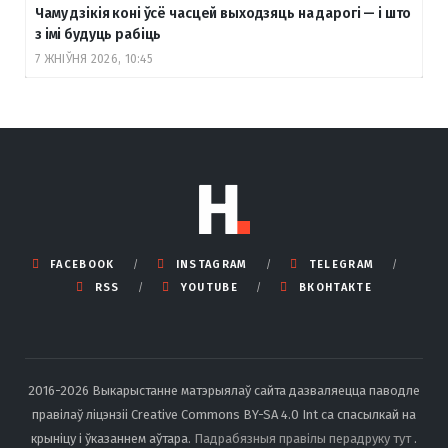
Чаму дзікія коні ўсё часцей выходзяць на дарогі — і што
з імі будуць рабіць
7 ЖНІЎНЯ 2026, 10:45
FACEBOOK
INSTAGRAM
TELEGRAM
RSS
YOUTUBE
ВКОНТАКТЕ
2016-2026 Выкарыстанне матэрыялаў сайта дазваляецца паводле
правілаў ліцэнзіі Creative Commons BY-SA 4.0 Int са спасылкай на
крыніцу і ўказаннем аўтара.
Падрабязныя правілы перадруку тут
.