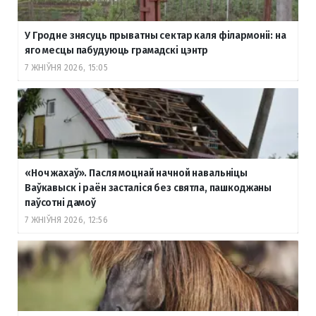
У Гродне знясуць прыватны сектар каля філармоніі: на
яго месцы пабудуюць грамадскі цэнтр
7 ЖНІЎНЯ 2026, 15:05
«Ноч жахаў». Пасля моцнай начной навальніцы
Ваўкавыск і раён засталіся без святла, пашкоджаны
паўсотні дамоў
7 ЖНІЎНЯ 2026, 12:56