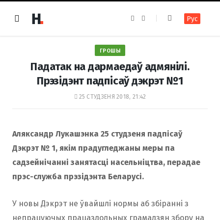
F
I
Рус
a
n
c
s
e
t
b
a
o
g
ГРОШЫ
o
r
k
a
Падатак на дармаедаў адмянілі.
m
Прэзідэнт падпісаў дэкрэт №1
25 СТУДЗЕНЯ 2018, 21:42
Аляксандр Лукашэнка 25 студзеня падпісаў
Дэкрэт № 1, якім прадугледжаны меры па
садзейнічанні занятасці насельніцтва, перадае
прэс-служба прэзідэнта Беларусі.
У новы Дэкрэт не ўвайшлі нормы аб збіранні з
непрацуючых працаздольных грамадзян збору на