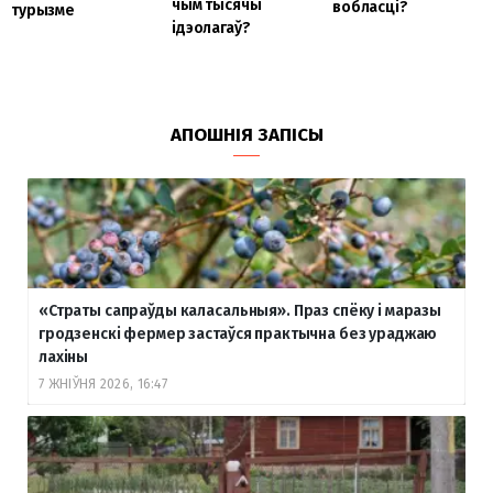
чым тысячы
вобласці?
турызме
ідэолагаў?
АПОШНІЯ ЗАПІСЫ
«Страты сапраўды каласальныя». Праз спёку і маразы
гродзенскі фермер застаўся практычна без ураджаю
лахіны
7 ЖНІЎНЯ 2026, 16:47