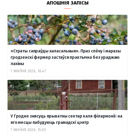
АПОШНІЯ ЗАПІСЫ
«Страты сапраўды каласальныя». Праз спёку і маразы
гродзенскі фермер застаўся практычна без ураджаю
лахіны
7 ЖНІЎНЯ 2026, 16:47
У Гродне знясуць прыватны сектар каля філармоніі: на
яго месцы пабудуюць грамадскі цэнтр
7 ЖНІЎНЯ 2026, 15:05