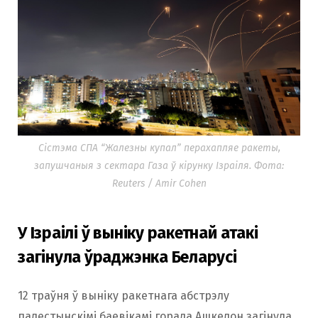
Сістэма СПА “Жалезны купал” перахапляе ракеты,
запушчаныя з сектара Газа ў кірунку Ізраіля. Фота:
Reuters / Amir Cohen
У Ізраілі ў выніку ракетнай атакі
загінула ўраджэнка Беларусі
12 траўня ў выніку ракетнага абстрэлу
палестынскімі баевікамі горада Ашкелон загінула