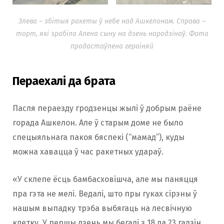
Злева – збітыя ракеты ў небе над Ашкелонам. Справа –
торт, які зрабіла Алена сыну на дзень народзінаў. Фота
прадастаўлена гераіняй
Пераехалі да брата
Пасля пераезду гродзенцы жылі ў добрым раёне
горада Ашкелон. Але ў старым доме не было
спецыяльнага пакоя бяспекі (“мамад”), куды
можна хавацца ў час ракетных удараў.
«У склепе ёсць бамбасховішча, але мы паняцця
пра гэта не мелі. Ведалі, што пры гуках сірэны ў
нашым выпадку трэба выбягаць на лесвічную
клетку. У першы дзень мы бегалі з 18 да 23 гадзін