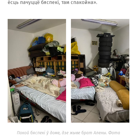
ёсць пачуццё бяспекі, там спакойна».
Пакой бяспекі ў доме, дзе жыве брат Алены. Фота