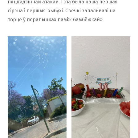
пяцігадзіннай атакай. Гэта была наша першая
сірэна і першыя выбухі. Свечкі запальвалі на
торце ў перапынках паміж бамбёжкай».