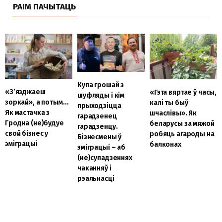
РАІМ ПАЧЫТАЦЬ
Купа грошай з
«З’язджаеш
«Гэта вяртае ў часы,
шуфляды і кім
зоркай», а потым…
калі ты быў
прыходзіцца
Як мастачка з
шчаслівы». Як
гарадзенец
Гродна (не)будуе
беларусы за мяжой
гарадзенцу.
свой бізнес у
робяць агароды на
Бізнесмены ў
эміграцыі
балконах
эміграцыі – аб
(не)супадзеннях
чаканняў і
рэальнасці