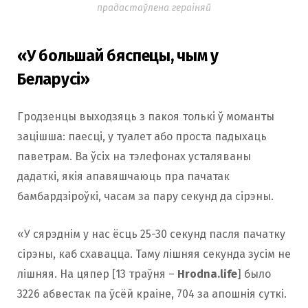
прадастаўлена гераіняй
«У большай бяспецы, чым у
Беларусі»
Гродзенцы выходзяць з пакоя толькі ў моманты
зацішша: паесці, у туалет або проста падыхаць
паветрам. Ва ўсіх на тэлефонах усталяваны
дадаткі, якія апавяшчаюць пра пачатак
бамбардзіроўкі, часам за пару секунд да сірэны.
«У сярэднім у нас ёсць 25-30 секунд пасля пачатку
сірэны, каб схавацца. Таму лішняя секунда зусім не
лішняя. На цяпер [13 траўня –
Hrodna.life
] было
3226 абвестак па ўсёй краіне, 704 за апошнія суткі.