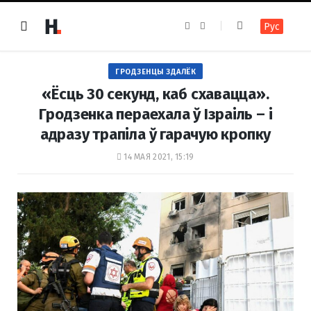
F
I
Рус
a
n
c
s
e
t
b
a
o
g
ГРОДЗЕНЦЫ ЗДАЛЁК
o
r
k
a
«Ёсць 30 секунд, каб схавацца».
m
Гродзенка пераехала ў Ізраіль – і
адразу трапіла ў гарачую кропку
14 МАЯ 2021, 15:19