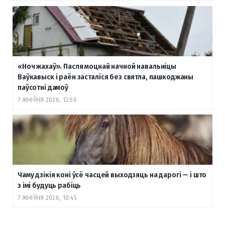
«Ноч жахаў». Пасля моцнай начной навальніцы
Ваўкавыск і раён засталіся без святла, пашкоджаны
паўсотні дамоў
7 ЖНІЎНЯ 2026, 12:56
Чаму дзікія коні ўсё часцей выходзяць на дарогі — і што
з імі будуць рабіць
7 ЖНІЎНЯ 2026, 10:45