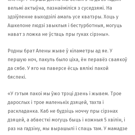
вельмі актыўна, пазнаёміліся з суседзямі. На
здзіўленне выходзілі амаль усе кватэры. Хоць у
Ашкелоне людзі звыклыя і бестурботныя, могуць
нават з ложка не ўстаць пры гуках сірэны».
Родны брат Алены жыве ў кіламетры ад яе. У
першую ноч, пакуль было ціха, ён перавёз сваякоў
да сябе. У яго на паверсе ёсць вялікі пакой
бяспекі.
«У гэтым пакоі мы ўжо трэці дзень і жывем. Трое
дарослых і трое маленькіх дзяцей, тахта і
раскладанка. Каб не будзіць ноччу пры сірэнах
дзяцей, а абвесткі могуць быць і кожныя 5 хвілін, і
раз на гадзіну, мы вырашылі і спаць там. У мамадзе