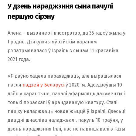
У дзень нараджэння сына пачулі
першую сірэну
Алена – дызайнер і ілюстратар, да 35 гадоў жыла ў
Гродне. Дзякуючы яўрэйскім караням
рэпатрыявалася ў Ізраіль з сынам 11 красавіка
2021 года.
«Я даўно хацела пераязджаць, але вырашылася
пасля
падзей у Беларусі
ў 2020-м. Адседзеўшы 10
дзён у карантыне, пачалі афармляць дакументы і
толькі пераехалі ў арандаваную кватэру. Сталі
паціху наладжваць новае жыццё ў Ізраілі. Дзесьці
два дні шчасліва наладжвалі, пакуль 10 траўня, у
дзень нараджэння Іллі, нас не павіншавалі з Газы