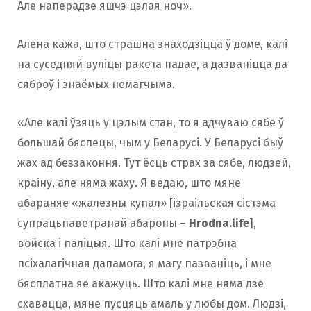
Але наперадзе яшчэ цэлая ноч».
Алена кажа, што страшна знаходзіцца ў доме, калі
на суседняй вуліцы ракета падае, а дазваніцца да
сяброў і знаёмых немагчыма.
«Але калі ўзяць у цэлым стан, то я адчуваю сябе ў
большай бяспецы, чым у Беларусі. У Беларусі быў
жах ад беззаконня. Тут ёсць страх за сябе, людзей,
краіну, але няма жаху. Я ведаю, што мяне
абараняе «жалезны купал» [ізраільская сістэма
супрацьпаветранай абароны –
Hrodna.life
],
войска і паліцыя. Што калі мне патрэбна
псіхалагічная дапамога, я магу пазваніць, і мне
бясплатна яе акажуць. Што калі мне няма дзе
схавацца, мяне пусцяць амаль у любы дом. Людзі,