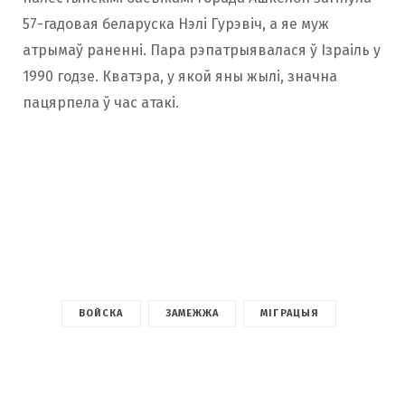
57-гадовая беларуска Нэлі Гурэвіч, а яе муж
атрымаў раненні. Пара рэпатрыявалася ў Ізраіль у
1990 годзе. Кватэра, у якой яны жылі, значна
пацярпела ў час атакі.
ВОЙСКА
ЗАМЕЖЖА
МІГРАЦЫЯ