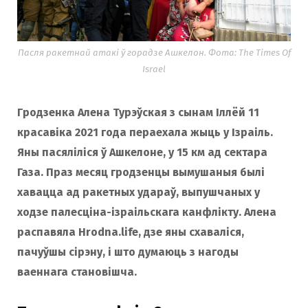
Пасля ракетнай атакі ў горадзе Ашкелон. Фота: The Times Of
Israel
Гродзенка Алена Турэўская з сынам Іллёй 11
красавіка 2021 года пераехала жыць у Ізраіль.
Яны пасяліліся ў Ашкелоне, у 15 км ад сектара
Газа. Праз месяц гродзенцы вымушаныя былі
хавацца ад ракетных удараў, выпушчаных у
ходзе палесціна-ізраільскага канфлікту. Алена
распавяла Hrodna.life, дзе яны схаваліся,
пачуўшы сірэну, і што думаюць з нагоды
ваеннага становішча.