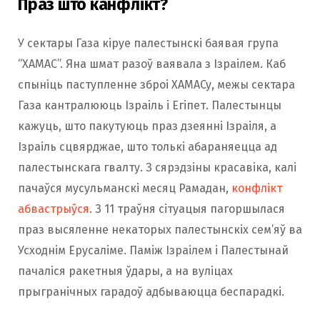
Праз што канфлікт?
У сектары Газа кіруе палестынскі баявая група
“ХАМАС”. Яна шмат разоў ваявала з Ізраілем. Каб
спыніць паступленне зброі ХАМАСу, межы сектара
Газа кантралююць Ізраіль і Егіпет. Палестынцы
кажуць, што пакутуюць праз дзеянні Ізраіля, а
Ізраіль сцвярджае, што толькі абараняецца ад
палестынскага гвалту. З сярэдзіны красавіка, калі
пачаўся мусульманскі месяц Рамадан,
конфлікт
абвастрыўся
. З 11 траўня сітуацыя пагоршылася
праз высяленне некаторых палестынскіх сем’яў ва
Усходнім Ерусаліме. Паміж Ізраілем і Палестынай
пачаліся ракетныя ўдары, а на вуліцах
прыгранічных гарадоў адбываюцца беспарадкі.