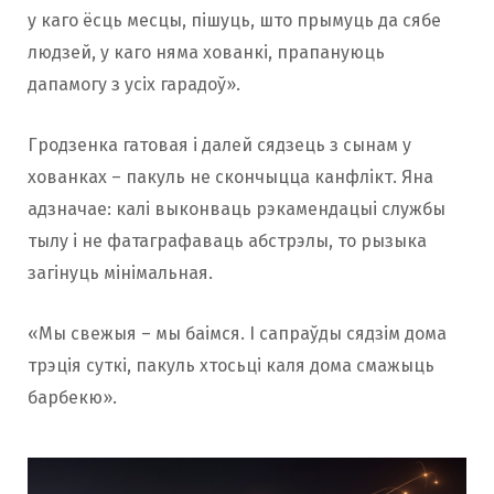
у каго ёсць месцы, пішуць, што прымуць да сябе
людзей, у каго няма хованкі, прапануюць
дапамогу з усіх гарадоў».
Гродзенка гатовая і далей сядзець з сынам у
хованках – пакуль не скончыцца канфлікт. Яна
адзначае: калі выконваць рэкамендацыі службы
тылу і не фатаграфаваць абстрэлы, то рызыка
загінуць мінімальная.
«Мы свежыя – мы баімся. І сапраўды сядзім дома
трэція суткі, пакуль хтосьці каля дома смажыць
барбекю».