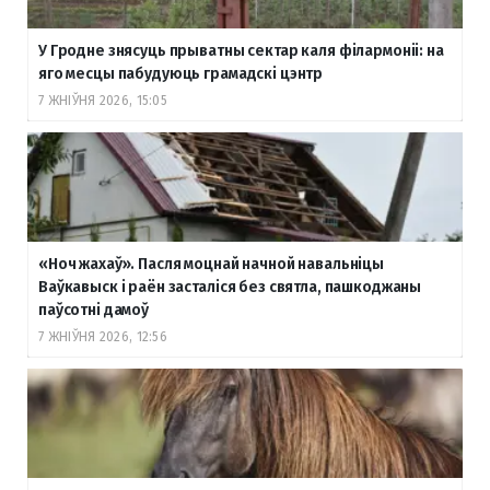
У Гродне знясуць прыватны сектар каля філармоніі: на
яго месцы пабудуюць грамадскі цэнтр
7 ЖНІЎНЯ 2026, 15:05
«Ноч жахаў». Пасля моцнай начной навальніцы
Ваўкавыск і раён засталіся без святла, пашкоджаны
паўсотні дамоў
7 ЖНІЎНЯ 2026, 12:56