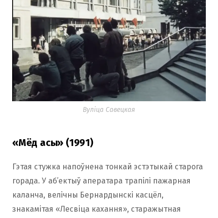
Вуліца Савецкая
«Мёд асы» (1991)
Гэтая стужка напоўнена тонкай эстэтыкай старога
горада. У аб’ектыў аператара трапілі пажарная
каланча, велічны Бернардынскі касцёл,
знакамітая «Лесвіца кахання», старажытная