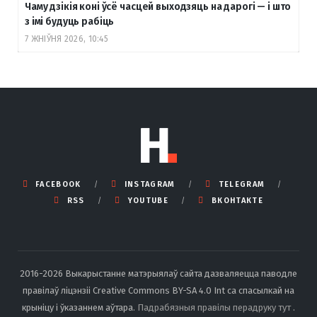
Чаму дзікія коні ўсё часцей выходзяць на дарогі — і што
з імі будуць рабіць
7 ЖНІЎНЯ 2026, 10:45
FACEBOOK
INSTAGRAM
TELEGRAM
RSS
YOUTUBE
ВКОНТАКТЕ
2016-2026 Выкарыстанне матэрыялаў сайта дазваляецца паводле
правілаў ліцэнзіі Creative Commons BY-SA 4.0 Int са спасылкай на
крыніцу і ўказаннем аўтара.
Падрабязныя правілы перадруку тут
.