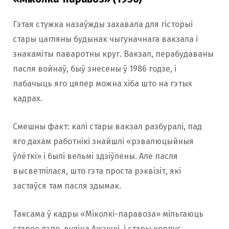
Гэтая стужка назаўжды захавала для гісторыі
стары цагляны будынак чыгуначнага вакзала і
знакаміты паваротны круг. Вакзал, перабудаваны
пасля войнаў, быў знесены ў 1986 годзе, і
пабачыць яго цяпер можна хіба што на гэтых
кадрах.
Смешны факт: калі стары вакзал разбуралі, пад
яго дахам работнікі знайшлі «рэвалюцыйныя
ўлёткі» і былі вельмі здзіўлены. Але пасля
высветлілася, што гэта проста рэквізіт, які
застаўся там пасля здымак.
Таксама ў кадры «Міколкі-паравоза» мільгаюць
старое дэпо, вуліца Ажэшкі, і стары корпус