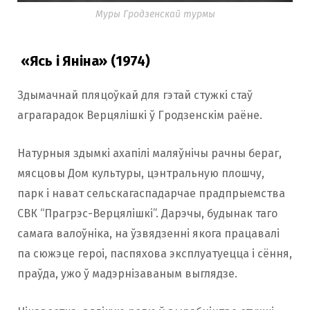
Муры Гродзенскай турмы
«Ясь і Яніна» (1974)
Здымачнай пляцоўкай для гэтай стужкі стаў
аграгарадок Верцялішкі ў Гродзенскім раёне.
Натурныя здымкі ахапілі маляўнічы рачны бераг,
мясцовы Дом культуры, цэнтральную плошчу,
парк і нават сельскагаспадарчае прадпрыемства
СВК “Прагрэс-Верцялішкі”. Дарэчы, будынак таго
самага валоўніка, на ўзвядзенні якога працавалі
па сюжэце героі, паспяхова эксплуатуецца і сёння,
праўда, ужо ў мадэрнізаваным выглядзе.