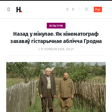
F
I
Рус
a
n
c
s
e
t
b
a
o
g
КУЛЬТУРА
o
r
k
a
Назад у мінулае. Як кінематограф
m
захаваў гістарычнае аблічча Гродна
17 ЧЭРВЕНЯ 2026, 06:21