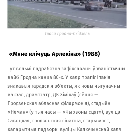
Траса Гродна-Скідзель
«Мяне клічуць Арлекіна» (1988)
Тут вельмі падрабязна зафіксаваны ўрбаністычны
вайб Гродна канца 80-х. У кадр трапілі такія
знакавыя гарадскія аб’екты, як новы чыгуначны
вакзал, драмтэатр, ДК Хімікаў (сёння —
Гродзенская абласная філармонія), стадыён
«Нёман» (у тыя часы — «Чырвоны сцяг»), вуліца
Савецкая, гродзенская сінагога, стары мост,
каларытныя падворкі вуліцы Калючынскай каля