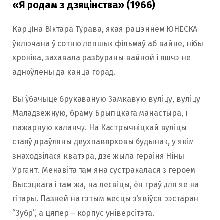
«Я родам з дзяцінства» (1966)
Карціна Віктара Турава, якая рашэннем ЮНЕСКА
ўключана ў сотню лепшых фільмаў аб вайне, нібы
хроніка, захавала разбураны вайной і яшчэ не
адноўлены да канца горад.
Вы ўбачыце брукаваную Замкавую вуліцу, вуліцу
Маладзёжную, браму Брыгіцкага манастыра, і
пажарную каланчу. На Кастрычніцкай вуліцы
стаяў драўляны двухпавярховы будынак, у якім
знаходзілася кватэра, дзе жыла гераіня Ніны
Ургант. Менавіта там яна сустракалася з героем
Высоцкага і там жа, на лесвіцы, ён граў для яе на
гітары. Пазней на гэтым месцы з’явіўся рэстаран
“Зубр”, а цяпер – корпус універсітэта.