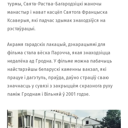
турмы, Свята-Раства-Багародзіцкі жаночы
манастыр і нават касцёл Святога Францыска
Ксаверыя, які падчас здымак знаходзіўся на
рэстаўрацыі.
Акрамя гарадскіх лакацый, дэкарацыямі для
фільма стала вёска Парэчча, якая знаходзіцца
недалёка ад Гродна. У фільме можна пабачыць
найстарэйшы беларускі каменны вакзал, які
працуе і дагэтуль, праўда, даўно страціў сваю
значнасць у сувязі з закрыццём скразнога руху
паміж Гроднам і Вільняй ў 2001 годзе.