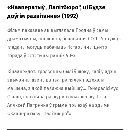
«Кааператыў „Палітбюро“, ці Будзе
доўгім развітанне» (1992)
Фільм паказвае як выглядала Гродна ў самы
драматычны, апошні год існавання СССР. У стужцы
гледачы могуць пабачыць гістарычны цэнтр
горада ў эстэтыцы ранніх 90-х.
Кінаанекдот: гродзенцы былі ў шоку, калі ў адзін
звычайны дзень да тэатра лялек пад’ехала
машына, з якой паважна выйшаў… Генералісімус
Сталін, спакойна раскурваючы люльку. Гэта
Аляксей Пятрэнка ў грыме прыехаў на здымкі
«Кааператыву “Палітбюро”».