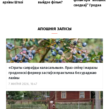
фільм пра “апошніх
архівы Штазі
выйдзе фільм?
сведкаў” Гродна
АПОШНІЯ ЗАПІСЫ
«Страты сапраўды каласальныя». Праз спёку і маразы
гродзенскі фермер застаўся практычна без ураджаю
лахіны
7 ЖНІЎНЯ 2026, 16:47