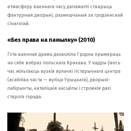
атмасферу ваеннага часу дапамаглі стварыць
фактурныя дворыкі, размешчаныя за гродзенскай
сінагогай.
«Без права на памылку» (2010)
Гэта ваенная драма дазволіла Гродна прымераць
на сябе вобраз польскага Кракава. У кадры ўвесь
час мільгаюць вузкія вулачкі гістарычнага цэнтра
(асабліва часта — вуліца Урыцкага), дворыкі-
лабірынты, каталіцкія касцёлы і стромкія дахі
старога горада.