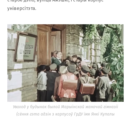
універсітэта.
Уваход у будынак былой Марыінскай жаночай гімназіі
(сёння гэта адзін з карпусоў ГрДУ імя Янкі Купалы