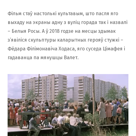
Фільм стаў настолькі культавым, што пасля яго
выхаду на экраны адну з вуліц горада так і назвалі
– Белыя Росы. А ў 2018 годзе на месцы здымак
з’явіліся скульптуры каларытных герояў стужкі –
Фёдара Філімонавіча Ходаса, яго суседа Цімафея і
гадаванца па мянушцы Валет.