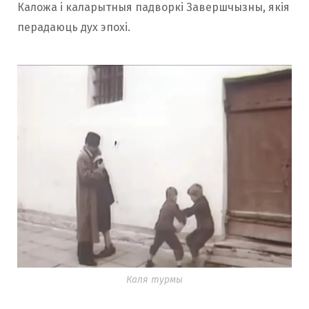
Каложа і каларытныя падворкі Завершчызны, якія
перадаюць дух эпохі.
Каля турмы