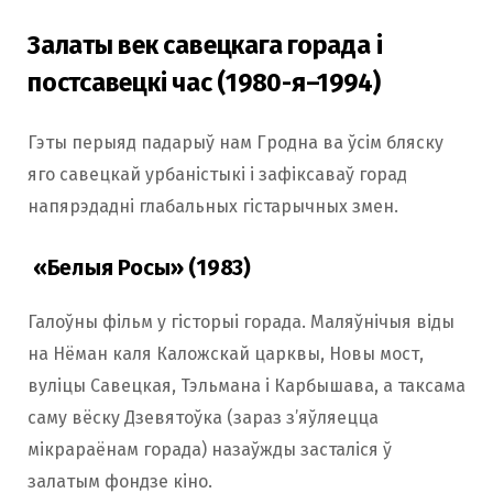
Залаты век савецкага горада і
постсавецкі час (1980-я–1994)
Гэты перыяд падарыў нам Гродна ва ўсім бляску
яго савецкай урбаністыкі і зафіксаваў горад
напярэдадні глабальных гістарычных змен.
«Белыя Росы» (1983)
Галоўны фільм у гісторыі горада. Маляўнічыя віды
на Нёман каля Каложскай царквы, Новы мост,
вуліцы Савецкая, Тэльмана і Карбышава, а таксама
саму вёску Дзевятоўка (зараз з’яўляецца
мікрараёнам горада) назаўжды засталіся ў
залатым фондзе кіно.