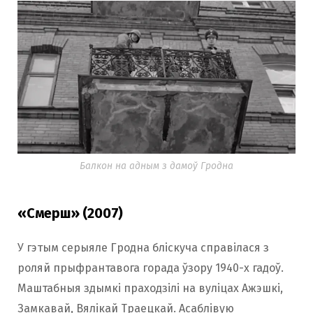
Балкон на адным з дамоў Гродна
«Смерш» (2007)
У гэтым серыяле Гродна бліскуча справілася з
роляй прыфрантавога горада ўзору 1940-х гадоў.
Маштабныя здымкі праходзілі на вуліцах Ажэшкі,
Замкавай, Вялікай Траецкай. Асаблівую