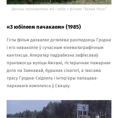
Досыць пазнавальны від і кадр з фільма “Белыя Росы”
«З юбілеем пачакаем» (1985)
Гэты фільм дазваляе дэталёва разгледзець Гродна
і яго наваколле ў сучасным кінематаграфічным
кантэксце. Аператар падрабязна зафіксаваў
прыгажосць вуліцы Ажэшкі, гістарычнае пажарнае
дэпо на Замкавай, будынак сінагогі, а таксама
трасу Гродна-Скідзель і інтэр’еры палацава-
паркавага комплекса ў Свяцку.