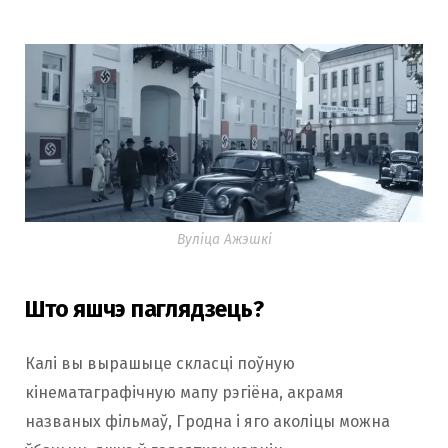
Вуліца Ажэшкі
Што яшчэ паглядзець?
Калі вы вырашыце скласці поўную
кінематаграфічную мапу рэгіёна, акрамя
названых фільмаў, Гродна і яго аколіцы можна