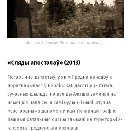
Могілкі ў фільме “Без права на памылку”
«Сляды апосталаў» (2013)
Гістарычны дэтэктыў, у якім Гродна ненадоўга
ператварылася ў Берлін. Каб дасягнуць гэтага,
сучасныя шыльды на вуліцы Ажэшкі замянілі на
нямецкія надпісы, а самі будынкі былі штучна
«састараны» з дапамогай камп’ютарнай графікі.
Важныя батальныя сцэны здымалі на тэрыторыі 2-
га форта Гродзенскай крэпасці.