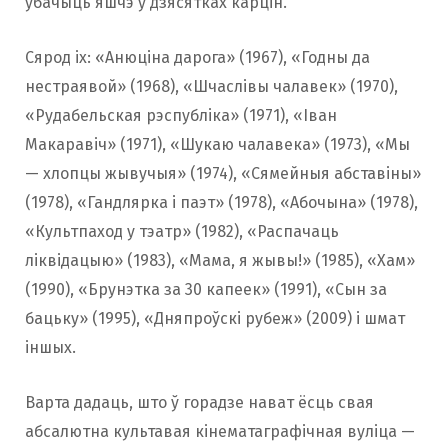
ўбачыць яшчэ ў дзясятках карцін.
Сярод іх: «Анюціна дарога» (1967), «Годны да
нестраявой» (1968), «Шчаслівы чалавек» (1970),
«Рудабельская рэспубліка» (1971), «Іван
Макаравіч» (1971), «Шукаю чалавека» (1973), «Мы
— хлопцы жывучыя» (1974), «Сямейныя абставіны»
(1978), «Гандлярка і паэт» (1978), «Абочына» (1978),
«Культпаход у тэатр» (1982), «Распачаць
ліквідацыю» (1983), «Мама, я жывы!» (1985), «Хам»
(1990), «Брунэтка за 30 капеек» (1991), «Сын за
бацьку» (1995), «Дняпроўскі рубеж» (2009) і шмат
іншых.
Варта дадаць, што ў горадзе нават ёсць свая
абсалютна культавая кінематаграфічная вуліца —