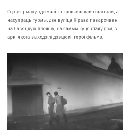
Сцэны рынку здымалі за гродзенскай сінагогай, а
насупраць турмы, дзе вуліца Кірава паварочвае
на Савецкую плошчу, на самым куце стаяў дом, з
аркі якога выходзілі дзецюкі, героі фільма.