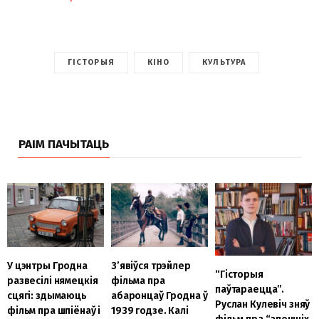
ГІСТОРЫЯ
КІНО
КУЛЬТУРА
РАІМ ПАЧЫТАЦЬ
У цэнтры Гродна
З’явіўся трэйлер
“Гісторыя
развесілі нямецкія
фільма пра
паўтараецца”.
сцягі: здымаюць
абаронцаў Гродна ў
Руслан Кулевіч зняў
фільм пра шпіёнаў і
1939 годзе. Калі