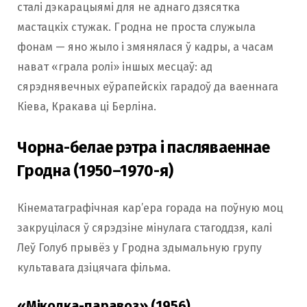
сталі дэкарацыямі для не аднаго дзясятка
мастацкіх стужак. Гродна не проста служыла
фонам — яно жыло і змянялася ў кадры, а часам
нават «грала ролі» іншых месцаў: ад
сярэднявечных еўрапейскіх гарадоў да ваеннага
Кіева, Кракава ці Берліна.
Чорна-белае рэтра і пасляваеннае
Гродна (1950–1970-я)
Кінематаграфічная кар’ера горада на поўную моц
закруцілася ў сярэдзіне мінулага стагоддзя, калі
Леў Голуб прывёз у Гродна здымальную групу
культавага дзіцячага фільма.
«Міколка-паравоз» (1956)