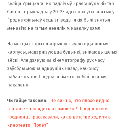
вуліца Урыцкага. Як падлічыў краязнаўца Віктар
Саяпін, прыкладна у 20–25 адсотках усіх знятых у
Гродне фільмаў ёсць эпізоды, якія былі знятыя
менавіта на гэтым невялікім кавалку зямлі.
На месцы старых дворыкаў з’яўляюцца новыя
карпусы, мадэрнізуюцца будынкі, знікаюць цэлыя
вёскі. Але дзякуючы кінематографу рух часу
заўсёды можна адкруціць назад, каб зноў
пабачыць тое Гродна, якім яго любілі розныя
пакаленні.
Чытайце таксама
:
“Не важно, что плохо видно.
Главное – посидеть в самолёте!” Гродненки и
гродненцы рассказали, как в детстве ходили в
кинотеатр “Полёт”