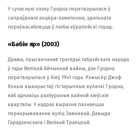
У сучасную эпоху Гродна ператварылася ў
сапраўднага акцёра-хамелеона, здольнага
пераўвасабляцца ў любы еўрапейскі горад.
«Бабін яр» (2003)
Драма, прысвечаная трагедыі габрэйскага народа
ў гады Вялікай Айчыннай вайны, дзе Гродна
ператварылася ў Кіеў 1941 года. Рэжысёр Джэф
Кэнью выкарыстаў гістарычныя вулачкі Гродна,
каб аднавіць разбураныя вайной кіеўскія
кварталы. У кадрах выразна пазнаецца
перакрыжаванне вуліц Замкавай, Давыда
Гарадзенскага і Вялікай Траецкай.