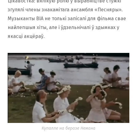
Цікавостка: вялікую ролю ў вырабніцтве стужкі
згулялі члены знакамітага ансамбля «Песняры».
Музыканты ВІА не толькі запісалі для фільма свае
найлепшыя хіты, але і ўдзельнічалі ў здымках у
якасці акцёраў.
Купалле на беразе Немана