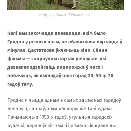
Кадр з фільма "Белыя Росы"
Калі вам захочацца даведацца, якім было
Гродна ў розныя часы, не абавязкова вяртацца ў
мінулае. Дастаткова ўключыць кіно. Сёння
фільмы — сапраўдны партал у мінулае, які
дазваляе здзейсніць падарожжа ў часе і
пабачыць, як выглядаў наш горад 30, 50 ці 70
гадоў таму.
Гродна лічыцца адным з самых здыманых гарадоў
Беларусі, сапраўдным «беларускім Галівудам».
Пачынаючы з 1950-х гадоў, утульныя гарадскія
вулачкі, каралеўскія замкі і нёманскія краявіды