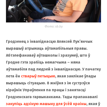
Фота: sb.by
Гродзенец з інваліднасцю Аляксей Лук’янчык
вырашыў атрымаць аўтамабільныя правы.
Абтэлефанаваў аўташколы і зразумеў, што ў
Гродне гэта зрабіць немагчыма – няма
аўтамабіля пад людзей з інваліднасцю. У пачатку
лета ён
стварыў петыцыю
, якая заклікае ўлады
вырашыць сітуацыю. 8 жніўня з ім сустрэўся
кіраўнік Упраўлення па працы і занятасці
Гродзенскага гарвыканкама. Тады прапанавалі
закупіць адзіную машыну для ўсёй краіны
, якая ў