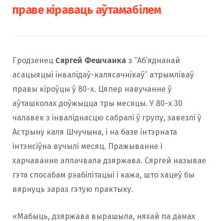
праве кіраваць аўтамабілем
Гродзенец
Сяргей Фешчанка
з “Аб’яднанай
асацыяцыі інвалідаў-калясачнікаў” атрымліваў
правы кіроўцы ў 80-х. Цяпер навучанне ў
аўташколах доўжыцца тры месяцы. У 80-х 30
чалавек з інваліднасцю сабралі ў групу, завезлі ў
Астрыну каля Шчучына, і на базе інтэрната
інтэнсіўна вучылі месяц. Пражыванне і
харчаванне аплачвала дзяржава. Сяргей называе
гэта спосабам рэабілітацыі і кажа, што хацеў бы
вярнуць зараз гэтую практыку.
«Мабыць, дзяржава вырашыла, няхай па дамах