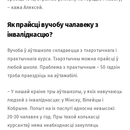
– кажа Аляксей.
Як прайсці вучобу чалавеку з
інваліднасцю?
Вучоба ў аўташколе складаецца з тэарэтычнага і
практычнага курса. Тэарэтычны можна прайсці ў
любой школе. Праблема з практычным – 50 гадзін
трэба праездзіць на аўтамабілі.
– У нашай краіне тры аўташколы, у якіх навучаюць
людзей з інваліднасцю: у Мінску, Вілейцы і
Кобрыне. Попыт на іх паслугі адносна невысокі:
20-30 чалавек у год. Пры такой колькасці
курсантаў няма неабходнасці закупляць