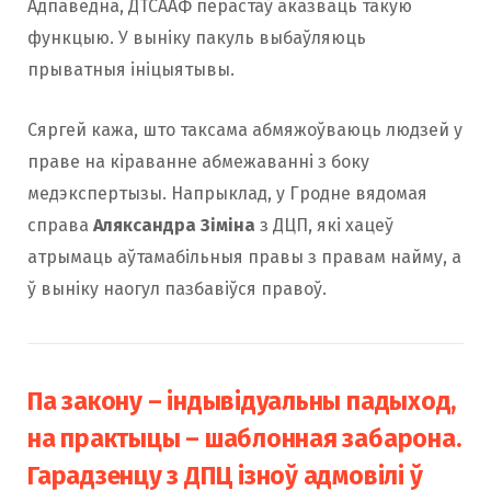
Адпаведна, ДТСААФ перастаў аказваць такую ​​
функцыю. У выніку пакуль выбаўляюць
прыватныя ініцыятывы.
Сяргей кажа, што таксама абмяжоўваюць людзей у
праве на кіраванне абмежаванні з боку
медэкспертызы. Напрыклад, у Гродне вядомая
справа
Аляксандра Зіміна
з ДЦП, які хацеў
атрымаць аўтамабільныя правы з правам найму, а
ў выніку наогул пазбавіўся правоў.
Па закону – індывідуальны падыход,
на практыцы – шаблонная забарона.
Гарадзенцу з ДПЦ ізноў адмовілі ў