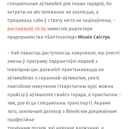
спецыяльныя аўтамабілі для іншых гарадоў, бо
затраты на абсталяванне не акупяцца, а
працаваць сабе ў страту ніхто не зацікаўлены, –
распавядаў sb.by
намеснік дырэктара
прадпрыемства «Белтэхагляд»
Міхаіл Свістун
.
– Каб павысіць даступнасць навучання, мы ўнеслі
змены ў праграму падрыхтоўкі людзей з
інваліднасцю: дазволілі практыкавацца на
аўтамабілях з скрынкай-аўтаматам, увялі
паасобнае навучанне (тэарэтычны курс можна
прайсці ў аўташколе свайго горада, а практычны –
там, дзе ёсць спецыяльны транспарт). Акрамя
таго, заключылі дагавор з Вілейскім дзяржаўным
прафесійна-
тэхнічным ліцэем, які навучае ваджэнню, а