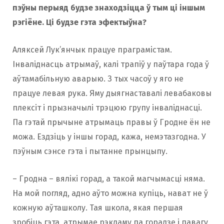
пэўны перыяд будзе знаходзіцца ў тым ці іншым
рэгіёне. Ці будзе гэта эфектыўна?
Аляксей Лук’янчык працуе праграмістам.
Інваліднасць атрымаў, калі трапіў у паўтара года ў
аўтамабільную аварыю. З тых часоў у яго не
працуе левая рука. Яму дыягнаставалі левабаковы
плексіт і прызначылі трэцюю групу інваліднасці.
Па гэтай прычыне атрымаць правы ў Гродне ён не
можа. Ездзіць у іншы горад, кажа, немэтазгодна. У
пэўным сэнсе гэта і пытанне прынцыпу.
– Гродна – вялікі горад, а такой магчымасці няма.
На мой погляд, адно аўто можна купіць, нават не ў
кожную аўташколу. Тая школа, якая першая
зробіць гэта, атрымае рэкламу па горадзе і павагу,