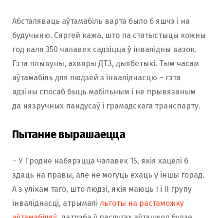
Абсталяваць аўтамабіль варта было б яшчэ і на
будучыню. Сяргей кажа, што па статыстыцы кожны
год каля 350 чалавек садзіцца ў інвалідны вазок.
Гэта плывуны, ахвяры ДТЗ, дыябетыкі. Тым часам
аўтамабіль для людзей з інваліднасцю – гэта
адзіны спосаб быць мабільным і не прывязаным
да нязручных пандусаў і грамадскага транспарту.
Пытанне вырашаецца
– У Гродне набярэцца чалавек 15, якія хацелі б
здаць на правы, але не могуць ехаць у іншы горад.
А з улікам таго, што людзі, якія маюць I і II групу
інваліднасці, атрымалі
льготы на растаможку
аўтамабіляў
, патрэба ў паслугах аўташкол будзе