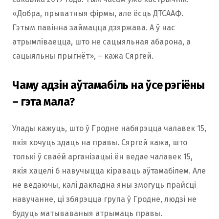
«Добра, прыватныя фірмы, але ёсць ДТСААФ.
Гэтым павінна займацца дзяржава. А ў нас
атрымліваецца, што не сацыяльная абарона, а
сацыяльны прыгнёт», – кажа Сяргей.
Чаму адзін аўтамабіль на ўсе рэгіёны
– гэта мала?
Улады кажуць, што ў Гродне набярэцца чалавек 15,
якія хочуць здаць на правы. Сяргей кажа, што
толькі ў сваёй арганізацыі ён ведае чалавек 15,
якія хацелі б навучыцца кіраваць аўтамабілем. Але
не ведаючы, калі дакладна яны змогуць прайсці
навучанне, ці збярэцца група ў Гродне, людзі не
будуць матываваныя атрымаць правы.