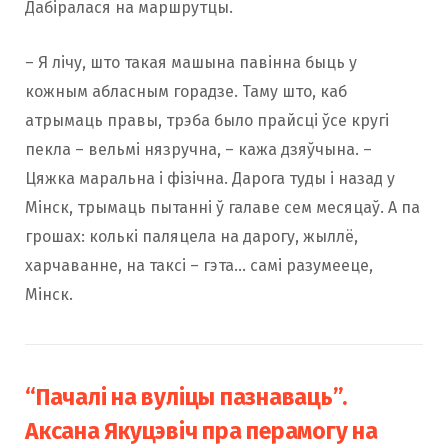
Дабіралася на маршрутцы.
– Я лічу, што такая машына павінна быць у
кожным абласным горадзе. Таму што, каб
атрымаць правы, трэба было прайсці ўсе кругі
пекла – вельмі нязручна, – кажа дзяўчына. –
Цяжка маральна і фізічна. Дарога туды і назад у
Мінск, трымаць пытанні ў галаве сем месяцаў. А па
грошах: колькі паляцела на дарогу, жыллё,
харчаванне, на таксі – гэта… самі разумееце,
Мінск.
“Пачалі на вуліцы пазнаваць”.
Аксана Якуцэвіч пра перамогу на