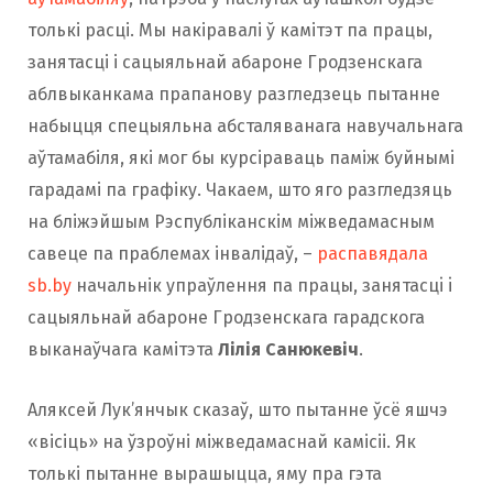
толькі расці. Мы накіравалі ў камітэт па працы,
занятасці і сацыяльнай абароне Гродзенскага
аблвыканкама прапанову разгледзець пытанне
набыцця спецыяльна абсталяванага навучальнага
аўтамабіля, які мог бы курсіраваць паміж буйнымі
гарадамі па графіку. Чакаем, што яго разгледзяць
на бліжэйшым Рэспубліканскім міжведамасным
савеце па праблемах інвалідаў, –
распавядала
sb.by
начальнік упраўлення па працы, занятасцi i
сацыяльнай абароне Гродзенскага гарадскога
выканаўчага камітэта
Лілія Санюкевіч
.
Аляксей Лук’янчык сказаў, што пытанне ўсё яшчэ
«вісіць» на ўзроўні міжведамаснай камісіі. Як
толькі пытанне вырашыцца, яму пра гэта