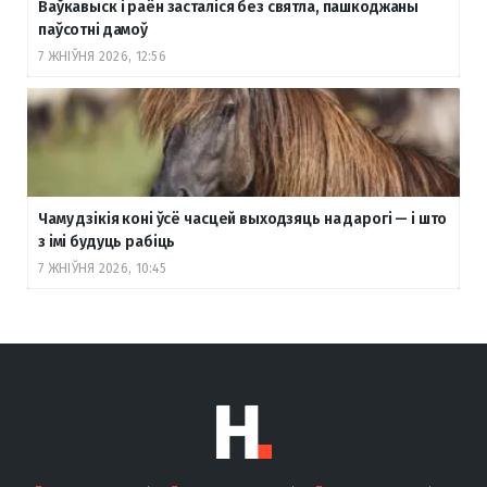
Ваўкавыск і раён засталіся без святла, пашкоджаны
паўсотні дамоў
7 ЖНІЎНЯ 2026, 12:56
Чаму дзікія коні ўсё часцей выходзяць на дарогі — і што
з імі будуць рабіць
7 ЖНІЎНЯ 2026, 10:45