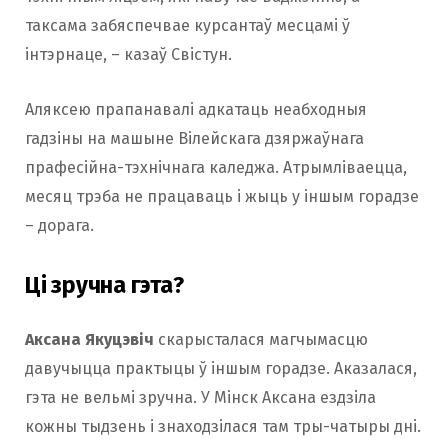
таксама забяспечвае курсантаў месцамі ў
інтэрнаце, – казаў Свістун.
Аляксею прапанавалі адкатаць неабходныя
гадзіны на машыне Вілейскага дзяржаўнага
прафесійна-тэхнічнага каледжа. Атрымліваецца,
месяц трэба не працаваць і жыць у іншым горадзе
– дорага.
Ці зручна гэта?
Аксана Якуцэвіч
скарысталася магчымасцю
давучыцца практыцы ў іншым горадзе. Аказалася,
гэта не вельмі зручна. У Мінск Аксана ездзіла
кожны тыдзень і знаходзілася там тры-чатыры дні.