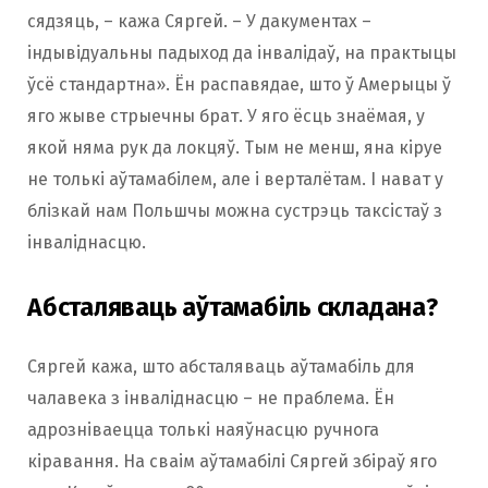
сядзяць, – кажа Сяргей. – У дакументах –
індывідуальны падыход да інвалідаў, на практыцы
ўсё стандартна». Ён распавядае, што ў Амерыцы ў
яго жыве стрыечны брат. У яго ёсць знаёмая, у
якой няма рук да локцяў. Тым не менш, яна кіруе
не толькі аўтамабілем, але і верталётам. І нават у
блізкай нам Польшчы можна сустрэць таксістаў з
інваліднасцю.
Абсталяваць аўтамабіль складана?
Сяргей кажа, што абсталяваць аўтамабіль для
чалавека з інваліднасцю – не праблема. Ён
адрозніваецца толькі наяўнасцю ручнога
кіравання. На сваім аўтамабілі Сяргей збіраў яго