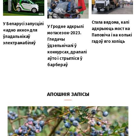
Стала вядома, калі
У Беларусі запусцілі
У Гродне адкрылі
адкрыюць мост на
«адно акно» для
мотасезон-2023.
Паповіча і на колькі
ўладальнікаў
Гледачы
гадоў яго хопіць
электрамабіляў
ўдзельнічалі ў
конкурсах, драпалі
аўто і стрыгліся ў
барбераў
АПОШНІЯ ЗАПІСЫ