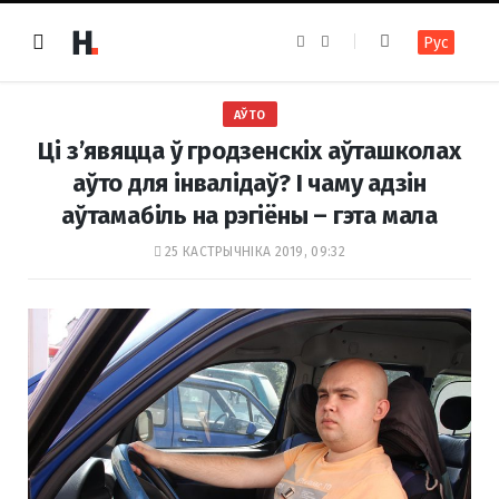
F
I
Рус
a
n
c
s
e
t
b
a
o
g
АЎТО
o
r
k
a
Ці з’явяцца ў гродзенскіх аўташколах
m
аўто для інвалідаў? І чаму адзін
аўтамабіль на рэгіёны – гэта мала
25 КАСТРЫЧНІКА 2019, 09:32