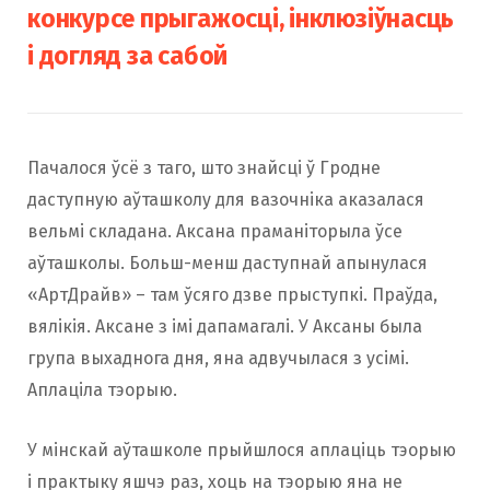
конкурсе прыгажосці, інклюзіўнасць
і догляд за сабой
Пачалося ўсё з таго, што знайсці ў Гродне
даступную аўташколу для вазочніка аказалася
вельмі складана. Аксана праманіторыла ўсе
аўташколы. Больш-менш даступнай апынулася
«АртДрайв» – там ўсяго дзве прыступкі. Праўда,
вялікія. Аксане з імі дапамагалі. У Аксаны была
група выхаднога дня, яна адвучылася з усімі.
Аплаціла тэорыю.
У мінскай аўташколе прыйшлося аплаціць тэорыю
і практыку яшчэ раз, хоць на тэорыю яна не