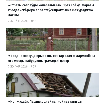
«Страты сапраўды каласальныя». Праз спёку і маразы
гродзенскі фермер застаўся практычна без ураджаю
лахіны
7 ЖНІЎНЯ 2026, 16:47
У Гродне знясуць прыватны сектар каля філармоніі: на
яго месцы пабудуюць грамадскі цэнтр
7 ЖНІЎНЯ 2026, 15:05
«Ноч жахаў». Пасля моцнай начной навальніцы