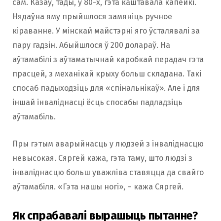
сам. Казаў, тады, у 80-х, гэта каштавала капейкі.
Нядаўна яму прыйшлося замяніць ручное
кіраванне. У мінскай майстэрні яго ўсталявалі за
пару гадзін. Абыйшлося ў 200 долараў. На
аўтамабілі з аўтаматычнай каробкай перадач гэта
прасцей, з механікай крыху больш складана. Такі
спосаб падыходзіць для «спінальнікаў». Але і для
іншай інваліднасці ёсць спосабы падладзіць
аўтамабіль.
Пры гэтым аварыйнасць у людзей з інваліднасцю
невысокая. Сяргей кажа, гэта таму, што людзі з
інваліднасцю больш уважліва ставяцца да свайго
аўтамабіля. «Гэта нашы ногі», – кажа Сяргей.
Як спрабавалі вырашыць пытанне?