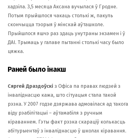
хадзіла. 3,5 месяца Аксана вучылася ў Гродне.
Потым прыйшлося чакаць столькі ж, пакуль
скончыцца тэорыя ў мінскай аўташколе.
Прыйшлося яшчэ раз здаць унутраны экзамен і ў
ДАІ. Трымаць у галаве пытанні столькі часу было
цяжка.
Раней было інакш
Сяргей Драздоўскі
з Офіса па правах людзей з
інваліднасцю кажа, што сітуацыя стала такой
рэзка. У 2007 годзе дзяржава адмовілася ад такога
віду рэабілітацыі – аўтамабіля з ручным
кіраваннем. Гэты факт рэзка скараціў колькасць
абітурыентаў з інваліднасцю ў школах кіравання.