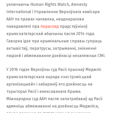
уключаючы Human Rights Watch, Amnesty
International і Управленне Вярхоўнага камісара
ААН па правах чалавека, неаднаразова
паведамлялі пра
пераслед
прадстаўнікоў
крымскататарскай абшчыны пасля 2014 года.
Гаворка ідзе пра крымінальныя справы супраць
актывістаў, ператрусы, затрыманні, знікненні
людзей і абмежаванне дзейнасці незалежных СМІ.
У 2016 годзе Вярхоўны суд Расіі прызнаў Меджліс
крымскататарскага народа «экстрэмісцкай
арганізацыяй» і забараніў яго дзейнасць на
тэрыторыі Расіі і анексаванага Крыма.
Міжнародны суд ААН пасля запатрабаваў ад Расіі
адмяніць абмежаванні на дзейнасць Меджліса,