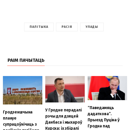
ПАЛІТЫКА
РАСІЯ
УЛАДЫ
РАІМ ПАЧЫТАЦЬ
“Паведамяць
У Гродне перадалі
Гродзеншчына
дадаткова”.
рэчы для дзяцей
плануе
Прыезд Пуціна ў
Данбаса і жыхароў
супрацоўнічаць з
Гродна пад
Курска: іх збіралі