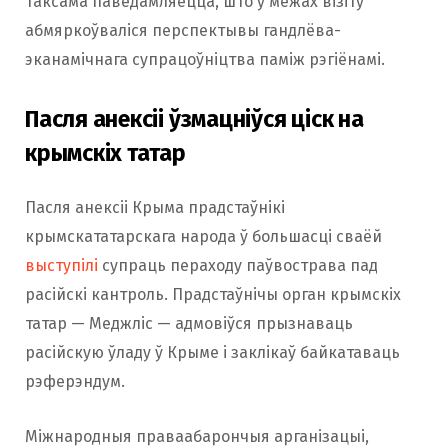
Таксама паведамляецца, што ў межах візіту
абмяркоўваліся перспектывы гандлёва-
эканамічнага супрацоўніцтва паміж рэгіёнамі.
Пасля анексіі ўзмацніўся ціск на
крымскіх татар
Пасля анексіі Крыма прадстаўнікі
крымскататарскага народа ў большасці сваёй
выступілі
супраць пераходу паўвострава пад
расійскі кантроль. Прадстаўнічы орган крымскіх
татар — Меджліс — адмовіўся прызнаваць
расійскую ўладу ў Крыме і заклікаў байкатаваць
рэферэндум.
Міжнародныя праваабарончыя арганізацыі,