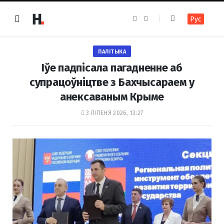
F
I
Рус
a
n
c
s
e
t
b
a
o
g
ПАЛІТЫКА
o
r
k
a
Іўе падпісала пагадненне аб
m
супрацоўніцтве з Бахчысараем у
анексаваным Крыме
3 ЛІПЕНЯ 2026, 13:27