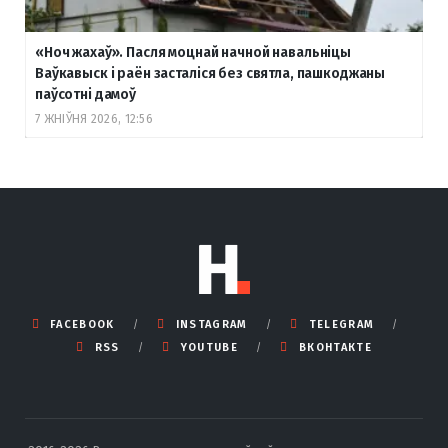
«Ноч жахаў». Пасля моцнай начной навальніцы
Ваўкавыск і раён засталіся без святла, пашкоджаны
паўсотні дамоў
7 ЖНІЎНЯ 2026, 12:56
FACEBOOK
INSTAGRAM
TELEGRAM
RSS
YOUTUBE
ВКОНТАКТЕ