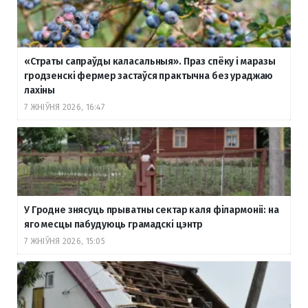
«Страты сапраўды каласальныя». Праз спёку і маразы
гродзенскі фермер застаўся практычна без ураджаю
лахіны
7 ЖНІЎНЯ 2026, 16:47
У Гродне знясуць прыватны сектар каля філармоніі: на
яго месцы пабудуюць грамадскі цэнтр
7 ЖНІЎНЯ 2026, 15:05