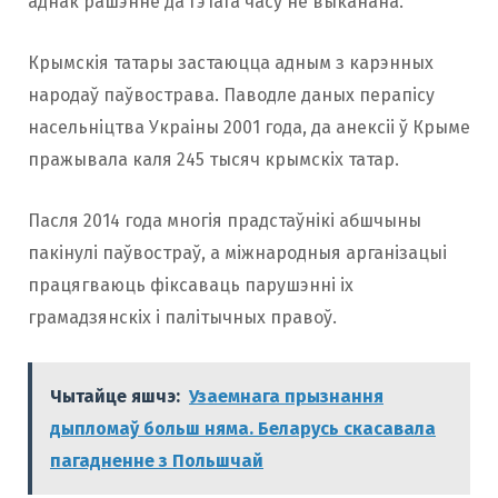
аднак рашэнне да гэтага часу не выканана.
Крымскія татары застаюцца адным з карэнных
народаў паўвострава. Паводле даных перапісу
насельніцтва Украіны 2001 года, да анексіі ў Крыме
пражывала каля 245 тысяч крымскіх татар.
Пасля 2014 года многія прадстаўнікі абшчыны
пакінулі паўвостраў, а міжнародныя арганізацыі
працягваюць фіксаваць парушэнні іх
грамадзянскіх і палітычных правоў.
Чытайце яшчэ:
Узаемнага прызнання
дыпломаў больш няма. Беларусь скасавала
пагадненне з Польшчай