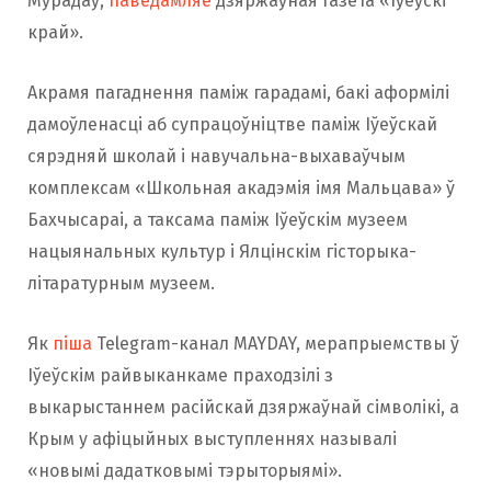
Мурадаў,
паведамляе
дзяржаўная газета «Іўеўскі
край».
Акрамя пагаднення паміж гарадамі, бакі аформілі
дамоўленасці аб супрацоўніцтве паміж Іўеўскай
сярэдняй школай і навучальна-выхаваўчым
комплексам «Школьная акадэмія імя Мальцава» ў
Бахчысараі, а таксама паміж Іўеўскім музеем
нацыянальных культур і Ялцінскім гісторыка-
літаратурным музеем.
Як
піша
Telegram-канал MAYDAY, мерапрыемствы ў
Іўеўскім райвыканкаме праходзілі з
выкарыстаннем расійскай дзяржаўнай сімволікі, а
Крым у афіцыйных выступленнях называлі
«новымі дадатковымі тэрыторыямі».