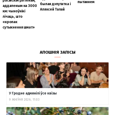
расійскім рэгіёнам,
пытаннем
былая дэпутатка і
аддаленым на 3000
Аляксей Талай
км: чыноўнікі
лічаць, што
«кропак
сутыкнення шмат»
АПОШНІЯ ЗАПІСЫ
У Гродне адмянілі ўсе квізы
9 ЖНІЎНЯ 2026, 11:03