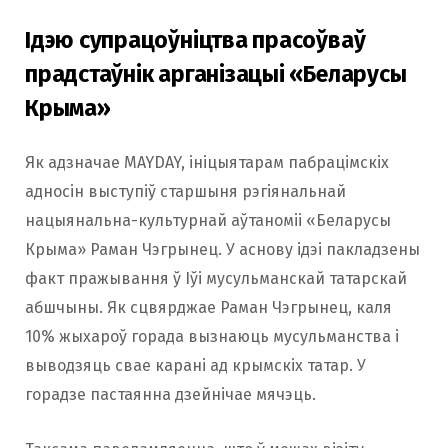
Ідэю супрацоўніцтва прасоўваў
прадстаўнік арганізацыі «Беларусы
Крыма»
Як адзначае MAYDAY, ініцыятарам пабрацімскіх
адносін выступіў старшыня рэгіянальнай
нацыянальна-культурнай аўтаноміі «Беларусы
Крыма» Раман Чэгрынец. У аснову ідэі пакладзены
факт пражывання ў Іўі мусульманскай татарскай
абшчыны. Як сцвярджае Раман Чэгрынец, каля
10% жыхароў горада вызнаюць мусульманства і
выводзяць свае карані ад крымскіх татар. У
горадзе пастаянна дзейнічае мячэць.