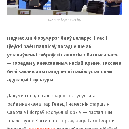
Фота: ivyenews.by
Падчас XIII Форуму рэгіёнаў Беларусі і Расіі
Іўеўскі раён падпісаў пагадненне аб
устанаўленні сяброўскіх адносін з Бахчысараем
— горадам у анексаваным Расіяй Крыме. Таксама
былі заключаны пагадненні паміж установамі
адукацыі і культуры.
Дакумент падпісалі старшыня Іўеўскага
райвыканкама Ігар Генец і намеснік старшыні
Савета міністраў Рэспублікі Крым — пастаянны
прадстаўнік Крыма пры прэзідэнце Расіі Георгій