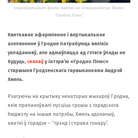
Ілюстратыўнае фота. Кветкі на Старым мосце. Фота:
"Гродна Плюс"
Кветкавае афармленне і вертыкальнае
азеляненне ў Гродне патрабуюць вялікіх
укладанняў, але адмаўляцца ад гэтага ўлады не
будуць,
сказа
ў
у інтэрв’ю «Гродно Плюс»
старшыня Гродзенскага гарвыканкама Андрэй
Хмель.
Рэагуючы на ​​крытыку некаторых жыхароў Гродна,
якія прапаноўвалі пусціць грошы з гарадскога
бюджэту на іншыя патрэбы, Хмель адзначыў,
кветкі ў горадзе – “трэнд і справа гонару”.