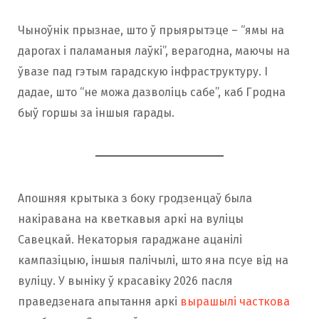
Чыноўнік прызнае, што ў прыярытэце – “ямы на
дарогах і паламаныя лаўкі”, верагодна, маючы на ​​
ўвазе пад гэтым гарадскую інфраструктуру. І
дадае, што “не можа дазволіць сабе”, каб Гродна
быў горшы за іншыя гарады.
Апошняя крытыка з боку гродзенцаў была
накіравана на кветкавыя аркі на вуліцы
Савецкай. Некаторыя гараджане ацанілі
кампазіцыю, іншыя палічылі, што яна псуе від на
вуліцу. У выніку ў красавіку 2026 пасля
праведзенага апытання аркі
вырашылі часткова