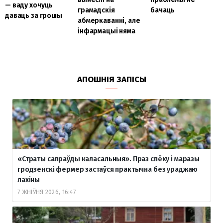
— ваду хочуць
бачаць
грамадскія
даваць за грошы
абмеркаванні, але
інфармацыі няма
АПОШНІЯ ЗАПІСЫ
«Страты сапраўды каласальныя». Праз спёку і маразы
гродзенскі фермер застаўся практычна без ураджаю
лахіны
7 ЖНІЎНЯ 2026, 16:47