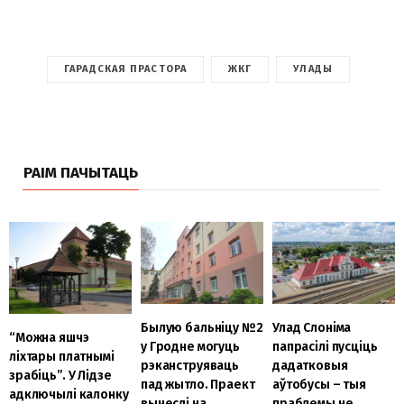
ГАРАДСКАЯ ПРАСТОРА
ЖКГ
УЛАДЫ
РАІМ ПАЧЫТАЦЬ
Улад Слоніма
Былую бальніцу №2
“Можна яшчэ
папрасілі пусціць
у Гродне могуць
ліхтары платнымі
дадатковыя
рэканструяваць
зрабіць”. У Лідзе
аўтобусы – тыя
пад жытло. Праект
адключылі калонку
праблемы не
вынеслі на