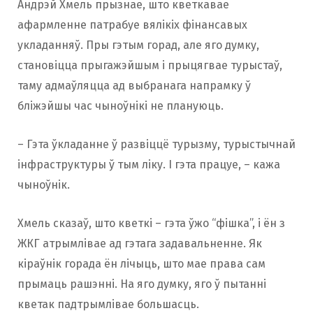
Андрэй Хмель прызнае, што кветкавае
афармленне патрабуе вялікіх фінансавых
укладанняў. Пры гэтым горад, але яго думку,
становіцца прыгажэйшым і прыцягвае турыстаў,
таму адмаўляцца ад выбранага напрамку ў
бліжэйшы час чыноўнікі не плануюць.
– Гэта ўкладанне ў развіццё турызму, турыстычнай
інфраструктуры ў тым ліку. І гэта працуе, – кажа
чыноўнік.
Хмель сказаў, што кветкі – гэта ўжо “фішка”, і ён з
ЖКГ атрымлівае ад гэтага задавальненне. Як
кіраўнік горада ён лічыць, што мае права сам
прымаць рашэнні. На яго думку, яго ў пытанні
кветак падтрымлівае большасць.