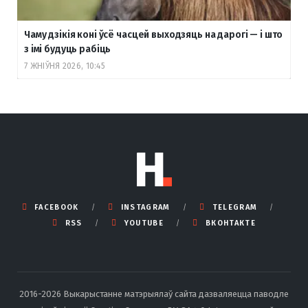
Чаму дзікія коні ўсё часцей выходзяць на дарогі — і што
з імі будуць рабіць
7 ЖНІЎНЯ 2026, 10:45
FACEBOOK
INSTAGRAM
TELEGRAM
RSS
YOUTUBE
ВКОНТАКТЕ
2016-2026 Выкарыстанне матэрыялаў сайта дазваляецца паводле