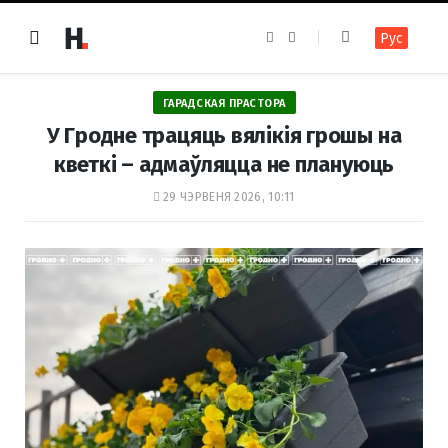
F
I
Рус
a
n
c
s
e
t
b
a
o
g
ГАРАДСКАЯ ПРАСТОРА
o
r
k
a
У Гродне трацяць вялікія грошы на
m
кветкі – адмаўляцца не плануюць
29 ЧЭРВЕНЯ 2026, 10:11