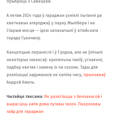
прыбраць з Савецкай.
А летам 2024 года ў гараджан узніклі пытанні да
кветкавых агароджаў у парку Жылібера і на
Старым мосце — ідэю запазычылі ў кітайскага
горада Гуанчжоу.
Канцэпцыю перанеслі і ў Гродна, але не ўлічылі
некаторых нюансаў: кропельны паліў, угнаенні,
падбор кветак і замену іх па сезоне. Тады для
рэалізацыі задуманага не хапіла часу,
прызнаваў
Андрэй Хмель.
Чытайце таксама:
Як развітацца з бензакасой і
вырасціць каля дома лугавы газон. Пакрокавы
гайд для гараджан