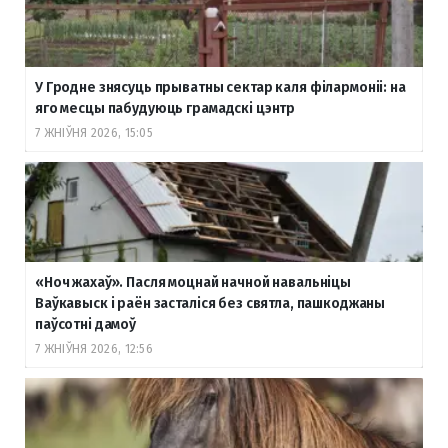
У Гродне знясуць прыватны сектар каля філармоніі: на
яго месцы пабудуюць грамадскі цэнтр
7 ЖНІЎНЯ 2026, 15:05
«Ноч жахаў». Пасля моцнай начной навальніцы
Ваўкавыск і раён засталіся без святла, пашкоджаны
паўсотні дамоў
7 ЖНІЎНЯ 2026, 12:56