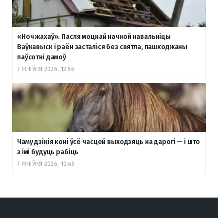
«Ноч жахаў». Пасля моцнай начной навальніцы
Ваўкавыск і раён засталіся без святла, пашкоджаны
паўсотні дамоў
7 ЖНІЎНЯ 2026, 12:56
Чаму дзікія коні ўсё часцей выходзяць на дарогі — і што
з імі будуць рабіць
7 ЖНІЎНЯ 2026, 10:45