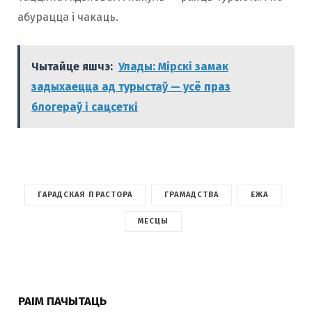
абурацца і чакаць.
Чытайце яшчэ:
Улады: Мірскі замак
задыхаецца ад турыстаў — усё праз
блогераў і сацсеткі
ГАРАДСКАЯ ПРАСТОРА
ГРАМАДСТВА
ЕЖА
МЕСЦЫ
РАІМ ПАЧЫТАЦЬ