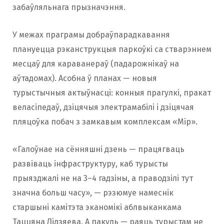
забаўляльнага прызначэння.
У межах праграмы добраўпарадкавання
плануецца рэканструкцыя паркоўкі са стварэннем
месцаў для караванераў (падарожнікаў на
аўтадомах). Асобна ў планах — новыя
турыстычныя актыўнасці: конныя прагулкі, пракат
веласіпедаў, дзіцячыя электрамабілі і дзіцячая
пляцоўка побач з замкавым комплексам «Мір».
«Галоўнае на сённяшні дзень — працягваць
развіваць інфраструктуру, каб турысты
прыязджалі не на 3–4 гадзіны, а праводзілі тут
значна больш часу», — рэзюмуе намеснік
старшыні камітэта эканомікі аблвыканкама
Таццяна Лідзяева. А пакуль — раяць турыстам не