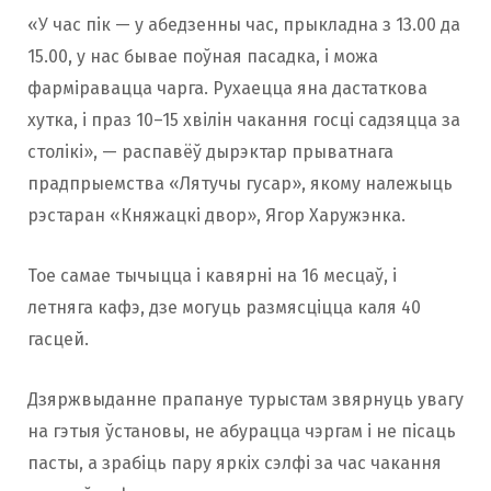
«У час пік — у абедзенны час, прыкладна з 13.00 да
15.00, у нас бывае поўная пасадка, і можа
фарміравацца чарга. Рухаецца яна дастаткова
хутка, і праз 10–15 хвілін чакання госці садзяцца за
столікі», — распавёў дырэктар прыватнага
прадпрыемства «Лятучы гусар», якому належыць
рэстаран «Княжацкі двор», Ягор Харужэнка.
Тое самае тычыцца і кавярні на 16 месцаў, і
летняга кафэ, дзе могуць размясціцца каля 40
гасцей.
Дзяржвыданне прапануе турыстам звярнуць увагу
на гэтыя ўстановы, не абурацца чэргам і не пісаць
пасты, а зрабіць пару яркіх сэлфі за час чакання