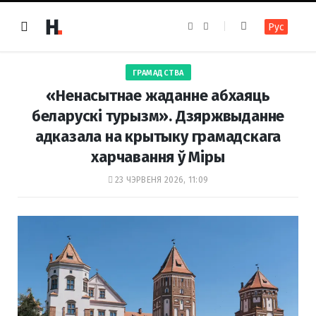
F
I
Рус
a
n
c
s
e
t
b
a
o
g
ГРАМАДСТВА
o
r
k
a
«Ненасытнае жаданне абхаяць
m
беларускі турызм». Дзяржвыданне
адказала на крытыку грамадскага
харчавання ў Міры
23 ЧЭРВЕНЯ 2026, 11:09