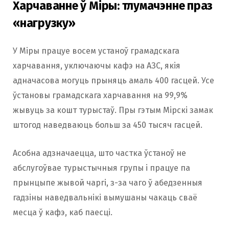
Харчаванне ў Міры: тлумачэнне праз
«нагрузку»
У Міры працуе восем устаноў грамадскага
харчавання, уключаючы кафэ на АЗС, якія
адначасова могуць прыняць амаль 400 гасцей. Усе
ўстановы грамадскага харчавання на 99,9%
жывуць за кошт турыстаў. Пры гэтым Мірскі замак
штогод наведваюць больш за 450 тысяч гасцей.
Асобна адзначаецца, што частка ўстаноў не
абслугоўвае турыстычныя групы і працуе па
прынцыпе жывой чаргі, з-за чаго ў абедзенныя
гадзіны наведвальнікі вымушаны чакаць сваё
месца ў кафэ, каб паесці.