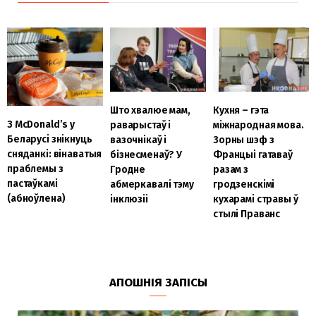
Што хвалюе мам,
Кухня – гэта
З McDonald’s у
раварыстаў і
міжнародная мова.
Беларусі знікнуць
вазочнікаў і
Зорны шэф з
сняданкі: вінаватыя
бізнесменаў? У
Францыі гатаваў
праблемы з
Гродне
разам з
пастаўкамі
абмеркавалі тэму
гродзенскімі
(абноўлена)
інклюзіі
кухарамі стравы ў
стылі Праванс
АПОШНІЯ ЗАПІСЫ