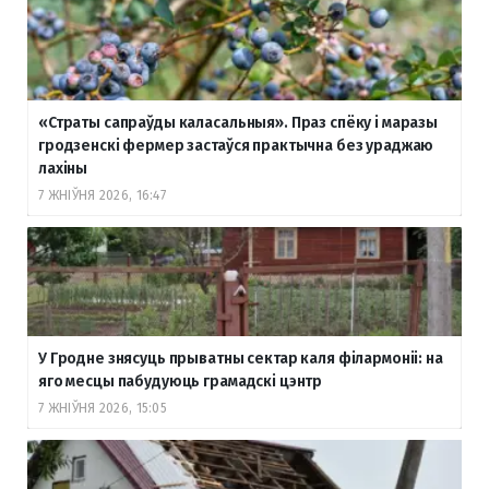
«Страты сапраўды каласальныя». Праз спёку і маразы
гродзенскі фермер застаўся практычна без ураджаю
лахіны
7 ЖНІЎНЯ 2026, 16:47
У Гродне знясуць прыватны сектар каля філармоніі: на
яго месцы пабудуюць грамадскі цэнтр
7 ЖНІЎНЯ 2026, 15:05