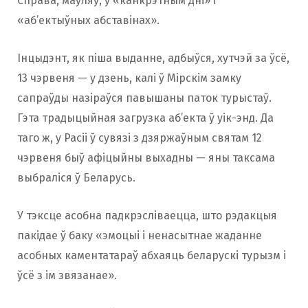
Справа, маўляў, у «канкрэтным дні» і
«аб’ектыўных абставінах».
Інцыдэнт, як піша выданне, адбыўся, хутчэй за ўсё,
13 чэрвеня — у дзень, калі ў Мірскім замку
сапраўды назіраўся павышаны паток турыстаў.
Гэта традыцыйная загрузка аб’екта ў уік-энд. Да
таго ж, у Расіі ў сувязі з дзяржаўным святам 12
чэрвеня быў афіцыйны выхадны — яны таксама
выбраліся ў Беларусь.
У тэксце асобна падкрэсліваецца, што рэдакцыя
пакідае ў баку «эмоцыі і ненасытнае жаданне
асобных каментатараў абхаяць беларускі турызм і
ўсё з ім звязанае».