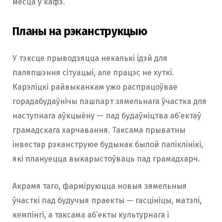
месца ў кафэ.
Планы на рэканструкцыю
У тэксце прыводзяцца некалькі ідэй для
паляпшэння сітуацыі, але працэс не хуткі.
Карэліцкі райвыканкам ужо распрацоўвае
горадабудаўнічы пашпарт зямельнага ўчастка для
наступнага аўкцыёну — пад будаўніцтва аб’ектаў
грамадскага харчавання. Таксама прыватны
інвестар рэканструюе будынак былой паліклінікі,
які плануецца выкарыстоўваць пад грамадхарч.
Акрамя таго, фарміруюцца новыя зямельныя
ўчасткі пад будучыя праекты — гасцініцы, матэлі,
кемпінгі, а таксама аб’екты культурнага і