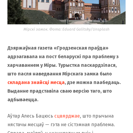
Мірскі замок. Фота: Eduard Galitsky/Unsplash
Дзяржаўная газета «Гродзенская праўда»
адрэагавала на пост беларускі пра праблему з
харчаваннем у Міры. Турыстка паскардзілася,
што пасля наведвання Мірскага замка было
складана знайсці месца
, дзе можна паабедаць.
Выданне прадставіла сваю версію таго, што
адбываецца.
Аўтар Алесь Бацюсь
сцвярджае
, што прычына
нястачы месцаў — гэта не сістэмная праблема.