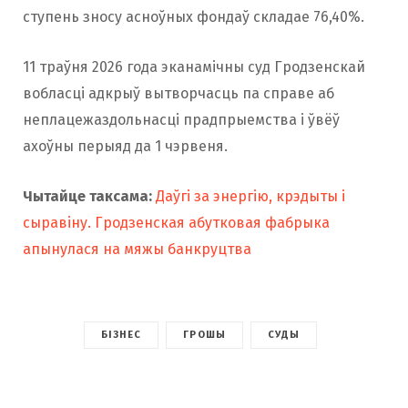
ступень зносу асноўных фондаў складае 76,40%.
11 траўня 2026 года эканамічны суд Гродзенскай
вобласці адкрыў вытворчасць па справе аб
неплацежаздольнасці прадпрыемства і ўвёў
ахоўны перыяд да 1 чэрвеня.
Чытайце таксама:
Даўгі за энергію, крэдыты і
сыравіну. Гродзенская абутковая фабрыка
апынулася на мяжы банкруцтва
БІЗНЕС
ГРОШЫ
СУДЫ