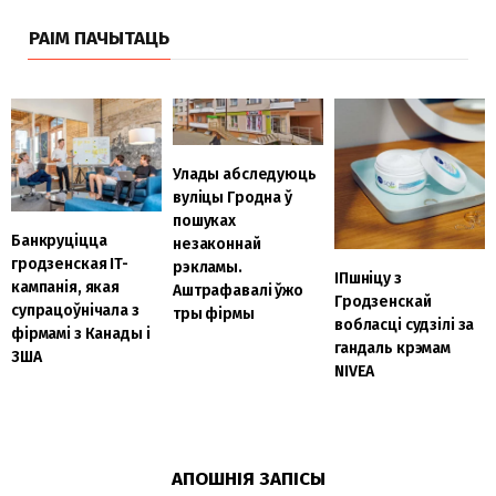
РАІМ ПАЧЫТАЦЬ
Улады абследуюць
вуліцы Гродна ў
пошуках
Банкруціцца
незаконнай
гродзенская IT-
рэкламы.
ІПшніцу з
кампанія, якая
Аштрафавалі ўжо
Гродзенскай
супрацоўнічала з
тры фірмы
вобласці судзілі за
фірмамі з Канады і
гандаль крэмам
ЗША
NIVEA
АПОШНІЯ ЗАПІСЫ