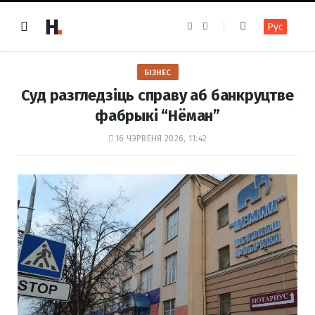
F
I
Рус
a
n
c
s
e
t
b
a
o
g
БІЗНЕС
o
r
k
a
Суд разгледзіць справу аб банкруцтве
m
фабрыкі “Нёман”
16 ЧЭРВЕНЯ 2026, 11:42