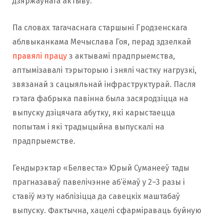
дзяржаўнага актыву.
Па словах тагачаснага старшыні Гродзенскага
аблвыканкама Мечыслава Гоя, перад здзелкай
правялі працу
з актывамі прадпрыемства,
аптымізавалі тэрыторыю і знялі частку нагрузкі,
звязанай з сацыяльнай інфраструктурай. Пасля
гэтага фабрыка павінна была засяродзіцца на
выпуску дзіцячага абутку, які карыстаецца
попытам і які традыцыйна выпускалі на
прадпрыемстве.
Гендырэктар «Белвеста» Юрый Суманееў тады
прагназаваў павелічэнне аб’ёмаў у 2–3 разы і
ставіў мэту наблізіцца да савецкіх маштабаў
выпуску. Фактычна, хацелі сфарміраваць буйную