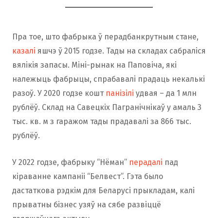
Пра тое, што фабрыка ў перадбанкрутным стане,
казалі
яшчэ ў 2015 годзе. Тады на складах сабраліся
вялікія запасы. Міні-рынак на Паповіча, які
належыць фабрыцы, спрабавалі прадаць некалькі
разоў. У 2020 годзе кошт
панізілі
удвая – да 1 млн
рублёў. Склад на Савецкіх Пагранічнікаў у амаль 3
тыс. кв. м з гаражом тады прадавалі за 866 тыс.
рублёў.
У 2022 годзе, фабрыку “Нёман”
пер
ад
алі
пад
кіраванне кампаніі “Белвест”. Гэта было
дастаткова рэдкім для Беларусі прыкладам, калі
прыватны бізнес узяў на сябе развіццё