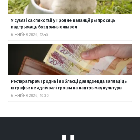
У сувязі са спякотай у Гродне валанцёры просяць
падтрымаць бяздомных жывёл
6 ЖНІЎНЯ 2026, 12:45
Рэстаратарам Гродна і вобласці давядзецца заплаціць
штрафы: не адлічвалі грошы на падтрымку культуры
6 ЖНІЎНЯ 2026, 10:30