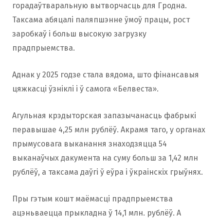
горадаўтваральную вытворчасць для Гродна.
Таксама абяцалі паляпшэнне ўмоў працы, рост
заробкаў і больш высокую загрузку
прадпрыемства.
Аднак у 2025 годзе стала вядома, што фінансавыя
цяжкасці ўзніклі і ў самога «Белвеста».
Агульная крэдыторская запазычанасць фабрыкі
перавышае 4,25 млн рублёў. Акрамя таго, у органах
прымусовага выканання знаходзяцца 54
выканаўчых дакумента на суму больш за 1,42 млн
рублёў, а таксама даўгі ў еўра і ўкраінскіх грыўнях.
Пры гэтым кошт маёмасці прадпрыемства
ацэньваецца прыкладна ў 14,1 млн. рублёў. А