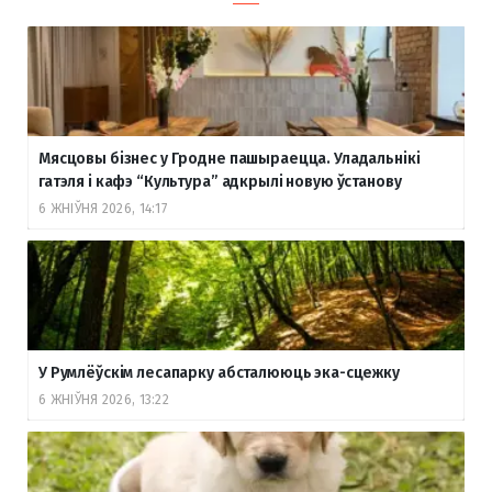
Мясцовы бізнес у Гродне пашыраецца. Уладальнікі
гатэля і кафэ “Культура” адкрылі новую ўстанову
6 ЖНІЎНЯ 2026, 14:17
У Румлёўскім лесапарку абсталююць эка-сцежку
6 ЖНІЎНЯ 2026, 13:22