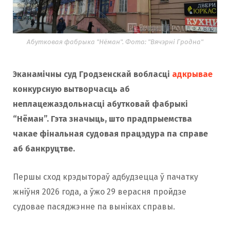
Абутковая фабрыка "Нёман". Фота: "Вячэрні Гродна"
Эканамічны суд Гродзенскай вобласці
адкрывае
конкурсную вытворчасць аб
неплацежаздольнасці абутковай фабрыкі
“Нёман”. Гэта значыць, што прадпрыемства
чакае фінальная судовая працэдура па справе
аб банкруцтве.
Першы сход крэдытораў адбудзецца ў пачатку
жніўня 2026 года, а ўжо 29 верасня пройдзе
судовае пасяджэнне па выніках справы.