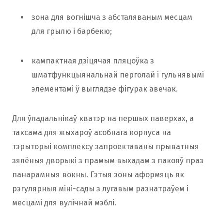
зона для вогнішча з абсталяваным месцам
для грылю і барбекю;
кампактная дзіцячая пляцоўка з
шматфункцыянальнай перголай і гульнявымі
элементамі ў выглядзе фігурак авечак.
Для ўладальнікаў кватэр на першых паверхах, а
таксама для жыхароў асобнага корпуса на
тэрыторыі комплексу запроектаваны прыватныя
зялёныя дворыкі з прамым выхадам з пакояў праз
панарамныя вокны. Гэтыя зоны аформяць як
рэгулярныя міні-сады з лугавым разнатраўем і
месцамі для вулічнай мэблі.