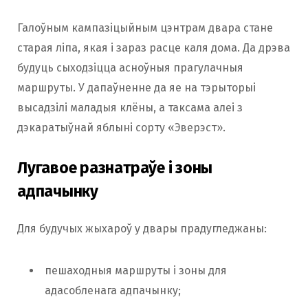
Галоўным кампазіцыйным цэнтрам двара стане
старая ліпа, якая і зараз расце каля дома. Да дрэва
будуць сыходзіцца асноўныя прагулачныя
маршруты. У дапаўненне да яе на тэрыторыі
высадзілі маладыя клёны, а таксама алеі з
дэкаратыўнай яблыні сорту «Эверэст».
Лугавое разнатраўе і зоны
адпачынку
Для будучых жыхароў у двары прадугледжаны:
пешаходныя маршруты і зоны для
адасобленага адпачынку;