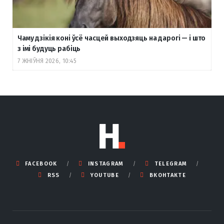
Чаму дзікія коні ўсё часцей выходзяць на дарогі — і што
з імі будуць рабіць
7 ЖНІЎНЯ 2026, 10:45
FACEBOOK
INSTAGRAM
TELEGRAM
RSS
YOUTUBE
ВКОНТАКТЕ