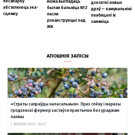
лесапарку
можа выглядаць
дзесяткі новых
абсталююць эка-
былая бальніца №2
дрэў — камунальнікі
сцежку
пасля
паабяцалі іх
рэканструкцыі пад
замяніць
ЖК
АПОШНІЯ ЗАПІСЫ
«Страты сапраўды каласальныя». Праз спёку і маразы
гродзенскі фермер застаўся практычна без ураджаю
лахіны
7 ЖНІЎНЯ 2026, 16:47