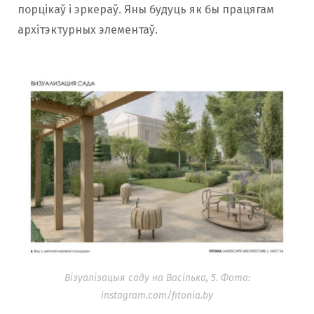
порцікаў і эркераў. Яны будуць як бы працягам
архітэктурных элементаў.
Візуалізацыя саду на Васілька, 5. Фота:
instagram.com/fitonia.by