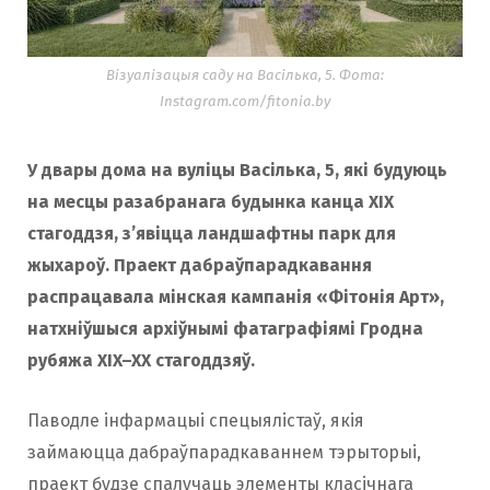
Візуалізацыя саду на Васілька, 5. Фота:
Instagram.com/fitonia.by
У двары дома на вуліцы Васілька, 5, які будуюць
на месцы разабранага будынка канца XIX
стагоддзя, з’явіцца ландшафтны парк для
жыхароў. Праект дабраўпарадкавання
распрацавала мінская кампанія «Фітонія Арт»,
натхніўшыся архіўнымі фатаграфіямі Гродна
рубяжа XIX–XX стагоддзяў.
Паводле інфармацыі спецыялістаў, якія
займаюцца дабраўпарадкаваннем тэрыторыі,
праект будзе спалучаць элементы класічнага