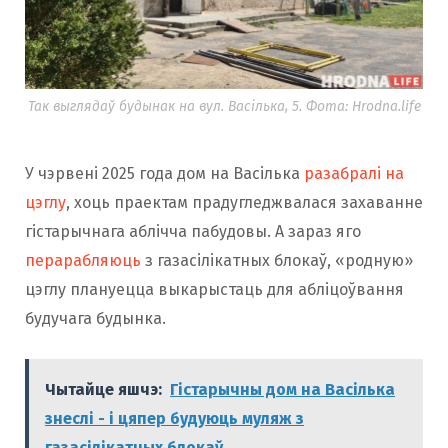
Так выглядаў будынак на вул. Васілька, 5. Фота: Hrodna.life
У чэрвені 2025 года дом на Васілька
разабралі на
цэглу
, хоць праектам прадугледжвалася захаванне
гістарычнага аблічча пабудовы. А зараз яго
перарабляюць
з газасілікатных блокаў, «родную»
цэглу плануецца выкарыстаць для абліцоўвання
будучага будынка.
Чытайце яшчэ:
Гістарычны дом на Васілька
знеслі - і цяпер будуюць муляж з
газасілікатных блокаў