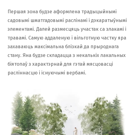
Першая зона будзе аформлена традыцыйнымі
садовымі шматгадовымі раслінамі і дэкаратыўнымі
элементамі. Далей размесцяць участак са злакамі і
травамі. Самую аддаленую і вільготную частку яра
захаваюць максімальна блізкай да прыроднага
стану. Яна будзе складацца з некалькіх лакальных
біятопаў з характэрнай для гэтай мясцовасці
расліннасцю і існуючымі вербамі.