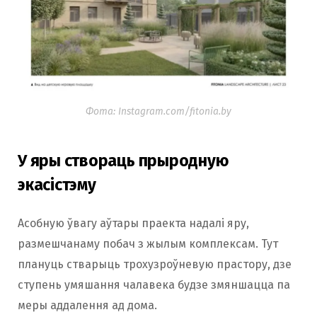
Фота: Instagram.com/fitonia.by
У яры створаць прыродную
экасістэму
Асобную ўвагу аўтары праекта надалі яру,
размешчанаму побач з жылым комплексам. Тут
плануць стварыць трохузроўневую прастору, дзе
ступень умяшання чалавека будзе змяншацца па
меры аддалення ад дома.