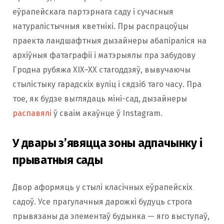
еўрапейскага партэрнага саду і сучасныя
натуралістычныя кветнікі. Пры распрацоўцы
праекта ландшафтныя дызайнеры абапіраліся на
архіўныя фатаграфіі і матэрыялы пра забудову
Гродна рубяжа XIX–XX стагоддзяў, вывучаючы
стылістыку гарадскіх вуліц і сядзіб таго часу. Пра
тое, як будзе выглядаць міні-сад, дызайнеры
распавялі
ў сваім акаўнце ў Instagram.
У двары з’явяцца зоны адпачынку і
прыватныя сады
Двор аформяць у стылі класічных еўрапейскіх
садоў. Усе прагулачныя дарожкі будуць строга
прывязаны да элементаў будынка — яго выступаў,