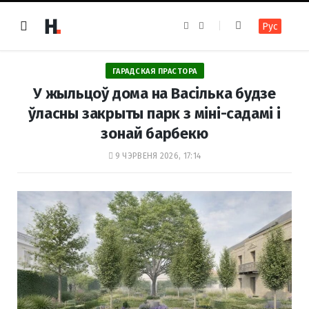
F
I
Рус
a
n
c
s
e
t
b
a
o
g
ГАРАДСКАЯ ПРАСТОРА
o
r
k
a
У жыльцоў дома на Васілька будзе
m
ўласны закрыты парк з міні-садамі і
зонай барбекю
9 ЧЭРВЕНЯ 2026, 17:14