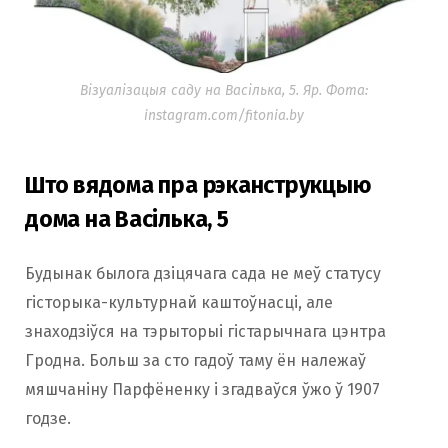
Візуалізацыя саду на Васілька, 5. Яр. Фота:
instagram.com/fitonia.by
Што вядома пра рэканструкцыю
дома на Васілька, 5
Будынак былога дзіцячага сада не меў статусу
гісторыка-культурнай каштоўнасці, але
знаходзіўся на тэрыторыі гістарычнага цэнтра
Гродна. Больш за сто гадоў таму ён належаў
мяшчаніну Парфёненку і згадваўся ўжо ў 1907
годзе.