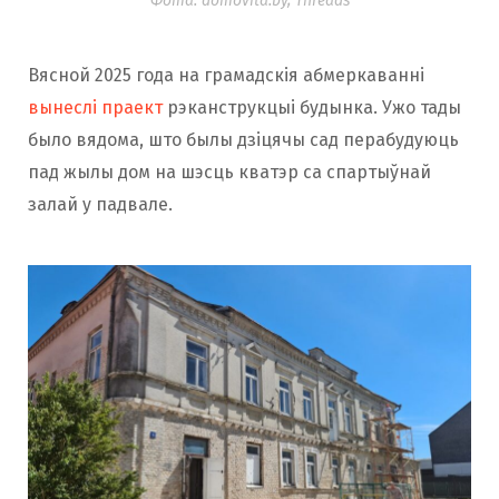
Фота: domovita.by, Threads
Вясной 2025 года на грамадскія абмеркаванні
вынеслі праект
рэканструкцыі будынка. Ужо тады
было вядома, што былы дзіцячы сад перабудуюць
пад жылы дом на шэсць кватэр са спартыўнай
залай у падвале.