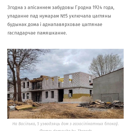
Згодна з апісаннем забудовы Гродна 1924 года,
уладанне пад нумарам №5 уключала цагляны
будынак дома і аднапавярховае цаглянае
гаспадарчае памяшканне.
На Васілька, 5 узводзяць дом з газасілікатных блокаў.