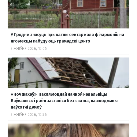
У Гродне знясуць прыватны сектар каля філармоніі: на
яго месцы пабудуюць грамадскі цэнтр
7 ЖНІЎНЯ 2026, 15:05
«Ноч жахаў». Пасля моцнай начной навальніцы
Ваўкавыск і раён засталіся без святла, пашкоджаны
паўсотні дамоў
7 ЖНІЎНЯ 2026, 12:56