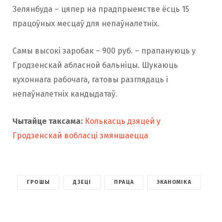
Зелянбуда – цяпер на прадпрыемстве ёсць 15
працоўных месцаў для непаўналетніх.
Самы высокі заробак – 900 руб. – прапануюць у
Гродзенскай абласной бальніцы. Шукаюць
кухоннага рабочага, гатовы разглядаць і
непаўналетніх кандыдатаў.
Чытайце таксама:
Колькасць дзяцей у
Гродзенскай вобласці змяншаецца
ГРОШЫ
ДЗЕЦІ
ПРАЦА
ЭКАНОМІКА