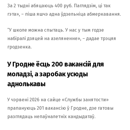
За 2 тыдні абяцаюць 400 руб. Паглядзім, ці так
гэта», – піша яшчэ адна ўдзельніца абмеркавання.
“У школе можна спытаць. У нас у тым годзе
набіралі дзяцей на азеляненне», – дадае трэцяя
гродзенка.
У Гродне ёсць 200 вакансій для
моладзі, а заробак усюды
аднолькавы
У чэрвені 2026 на сайце «Службы занятости»
прапануюць 201 вакансію ў Гродне, дзе гатовы
разглядаць непаўналетніх кандыдатаў.