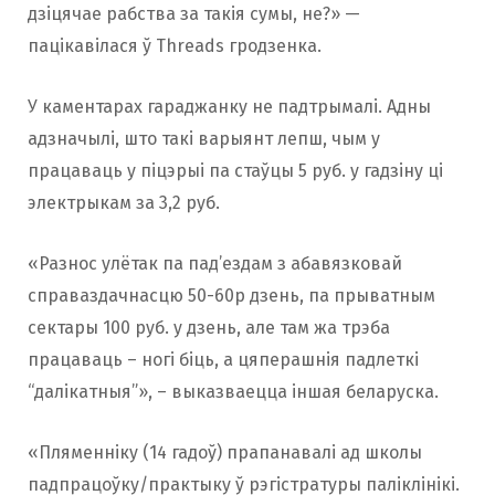
дзіцячае рабства за такія сумы, не?» —
пацікавілася ў Threads гродзенка.
У каментарах гараджанку не падтрымалі. Адны
адзначылі, што такі варыянт лепш, чым у
працаваць у піцэрыі па стаўцы 5 руб. у гадзіну ці
электрыкам за 3,2 руб.
«Разнос улётак па пад’ездам з абавязковай
справаздачнасцю 50-60р дзень, па прыватным
сектары 100 руб. у дзень, але там жа трэба
працаваць – ногі біць, а цяперашнія падлеткі
“далікатныя”», – выказваецца іншая беларуска.
«Пляменніку (14 гадоў) прапанавалі ад школы
падпрацоўку/практыку ў рэгістратуры паліклінікі.