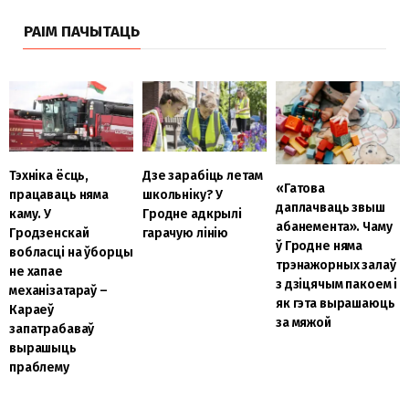
РАІМ ПАЧЫТАЦЬ
Тэхніка ёсць,
Дзе зарабіць летам
«Гатова
працаваць няма
школьніку? У
даплачваць звыш
каму. У
Гродне адкрылі
абанемента». Чаму
Гродзенскай
гарачую лінію
ў Гродне няма
вобласці на ўборцы
трэнажорных залаў
не хапае
з дзіцячым пакоем і
механізатараў –
як гэта вырашаюць
Караеў
за мяжой
запатрабаваў
вырашыць
праблему