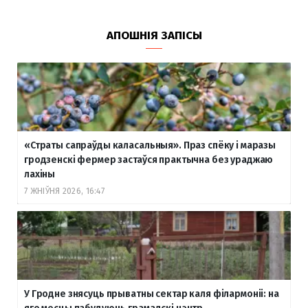
АПОШНІЯ ЗАПІСЫ
«Страты сапраўды каласальныя». Праз спёку і маразы
гродзенскі фермер застаўся практычна без ураджаю
лахіны
7 ЖНІЎНЯ 2026, 16:47
У Гродне знясуць прыватны сектар каля філармоніі: на