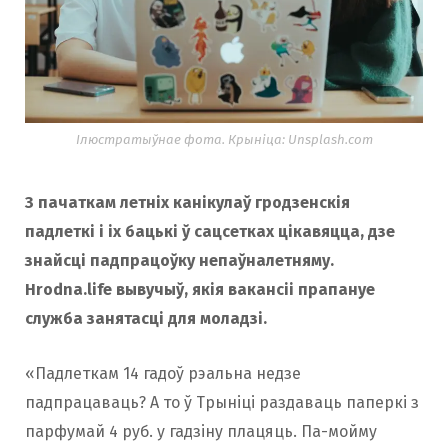
Ілюстратыўнае фота. Крыніца: Unsplash.com
З пачаткам летніх канікулаў гродзенскія
падлеткі і іх бацькі ў сацсетках цікавяцца, дзе
знайсці падпрацоўку непаўналетняму.
Hrodna.life вывучыў, якія вакансіі прапануе
служба занятасці для моладзі.
«Падлеткам 14 гадоў рэальна недзе
падпрацаваць? А то ў Трыніці раздаваць паперкі з
парфумай 4 руб. у гадзіну плацяць. Па-мойму