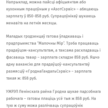
Напрыклад, можна пайсці афіцыянтам або
кухонным працоўным у «АзотСэрвіс» – абяцаюць
зарплату ў 850-858 руб. Супрацоўнікаў шукаюць
менавіта на летнія месяцы.
Маладых гродзенцаў гатова ўладкаваць і
прадпрыемства “Малочны Мір”. Трэба працаваць
прадаўцом-кансультатам, а таксама раскладваць і
фасаваць тавар – зарплата складзе 858 руб. Яшчэ
адну вакансію для прадаўцоў-кансультантаў
размясціў «ГроднаГандальСэрвіс» – зарплата
такая ж: 858 руб.
УЖРЭП Ленінскага раёна Гродна шукае падсобнага
рабочага – гатовы плаціць усё тыя ж 858 руб. На
тую ж суму можа разлічваць супрацоўнік