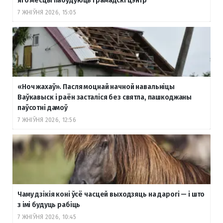
яго месцы пабудуюць грамадскі цэнтр
7 ЖНІЎНЯ 2026, 15:05
«Ноч жахаў». Пасля моцнай начной навальніцы
Ваўкавыск і раён засталіся без святла, пашкоджаны
паўсотні дамоў
7 ЖНІЎНЯ 2026, 12:56
Чаму дзікія коні ўсё часцей выходзяць на дарогі — і што
з імі будуць рабіць
7 ЖНІЎНЯ 2026, 10:45