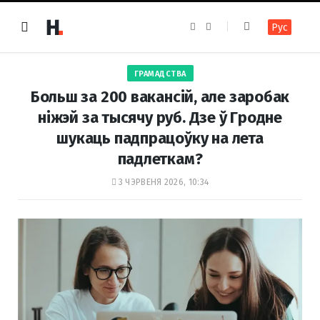
F
I
Рус
a
n
c
s
e
t
b
a
o
g
ГРАМАДСТВА
o
r
k
a
Больш за 200 вакансій, але заробак
m
ніжэй за тысячу руб. Дзе ў Гродне
шукаць падпрацоўку на лета
падлеткам?
3 ЧЭРВЕНЯ 2026, 10:34