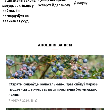
Цяпер тая шукае
пасля змены закона
Драгуну
эсперта ў дапамогу
могуць заклікаць у
войска. Ён
паскардзіўся на
ваенкамат у суд
АПОШНІЯ ЗАПІСЫ
«Страты сапраўды каласальныя». Праз спёку і маразы
гродзенскі фермер застаўся практычна без ураджаю
лахіны
7 ЖНІЎНЯ 2026, 16:47