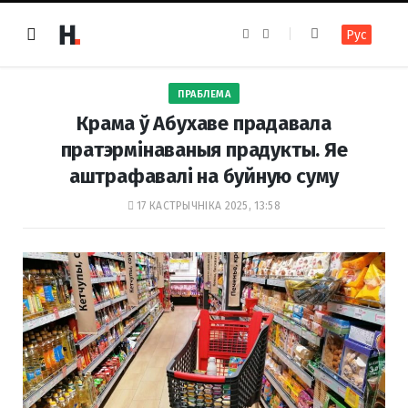
F
I
Рус
a
n
c
s
e
t
b
a
o
g
ПРАБЛЕМА
o
r
k
a
Крама ў Абухаве прадавала
m
пратэрмінаваныя прадукты. Яе
аштрафавалі на буйную суму
17 КАСТРЫЧНІКА 2025, 13:58