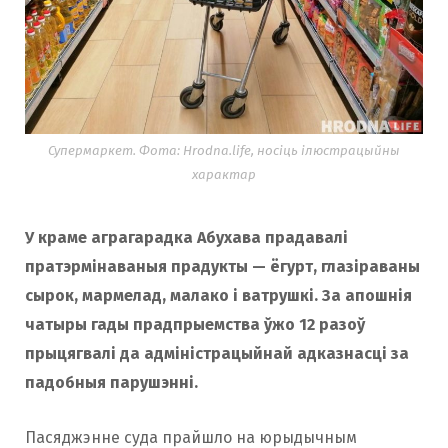
Супермаркет. Фота: Hrodna.life, носіць ілюстрацыйны
характар
У краме аграгарадка Абухава прадавалі
пратэрмінаваныя прадукты — ёгурт, глазіраваны
сырок, мармелад, малако і ватрушкі. За апошнія
чатыры гады прадпрыемства ўжо 12 разоў
прыцягвалі да адміністрацыйнай адказнасці за
падобныя парушэнні.
Пасяджэнне суда прайшло на юрыдычным