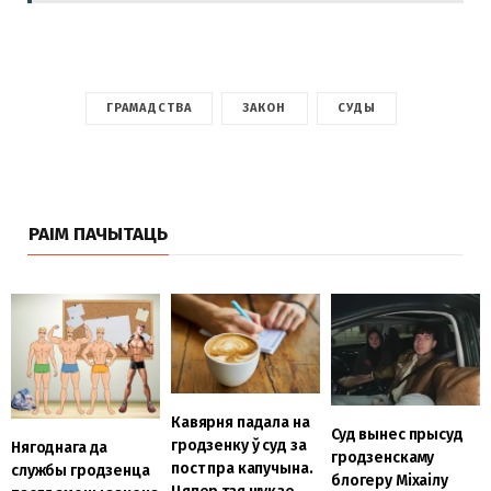
ГРАМАДСТВА
ЗАКОН
СУДЫ
РАІМ ПАЧЫТАЦЬ
Кавярня падала на
Суд вынес прысуд
гродзенку ў суд за
Нягоднага да
гродзенскаму
пост пра капучына.
службы гродзенца
блогеру Міхаілу