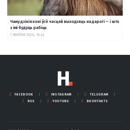
Чаму дзікія коні ўсё часцей выходзяць на дарогі — і што
з імі будуць рабіць
7 ЖНІЎНЯ 2026, 10:45
FACEBOOK
INSTAGRAM
TELEGRAM
RSS
YOUTUBE
ВКОНТАКТЕ