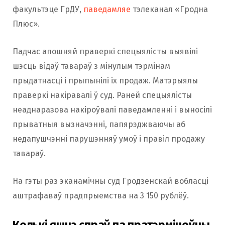
факультэце ГрДУ,
паведамляе
тэлеканал «Гродна
Плюс».
Падчас апошняй праверкі спецыялісты выявілі
шэсць відаў тавараў з мінулым тэрмінам
прыдатнасці і прыпынілі іх продаж. Матэрыялы
праверкі накіравалі ў суд. Раней спецыялісты
неаднаразова накіроўвалі паведамленні і выносілі
прыватныя вызначэнні, папярэджваючы аб
недапушчэнні парушэнняў умоў і правіл продажу
тавараў.
На гэты раз эканамічны суд Гродзенскай вобласці
аштрафаваў прадпрыемства на 3 150 рублёў.