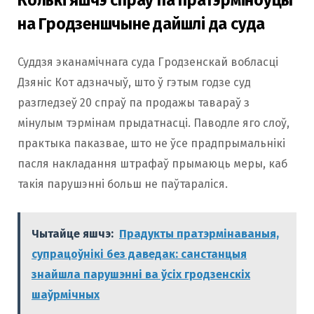
Колькі яшчэ спраў па пратэрміноўцы
на Гродзеншчыне дайшлі да суда
Суддзя эканамічнага суда Гродзенскай вобласці
Дзяніс Кот адзначыў, што ў гэтым годзе суд
разгледзеў 20 спраў па продажы тавараў з
мінулым тэрмінам прыдатнасці. Паводле яго слоў,
практыка паказвае, што не ўсе прадпрымальнікі
пасля накладання штрафаў прымаюць меры, каб
такія парушэнні больш не паўтараліся.
Чытайце яшчэ:
Прадукты пратэрмінаваныя,
супрацоўнікі без даведак: санстанцыя
знайшла парушэнні ва ўсіх гродзенскіх
шаўрмічных