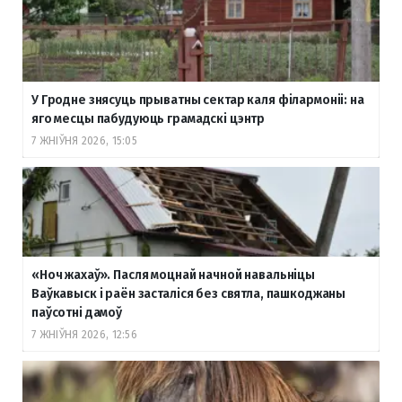
У Гродне знясуць прыватны сектар каля філармоніі: на
яго месцы пабудуюць грамадскі цэнтр
7 ЖНІЎНЯ 2026, 15:05
«Ноч жахаў». Пасля моцнай начной навальніцы
Ваўкавыск і раён засталіся без святла, пашкоджаны
паўсотні дамоў
7 ЖНІЎНЯ 2026, 12:56