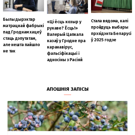
Былы дырэктар
Стала вядома, калі
«Ці ёсць козыр у
матрацнай фабрыкі
пройдуць выбары
рукаве? Ёсць!»
пад Гроднам хацеў
прэзідэнта Беларусі
Валерый Цапкала
стаць дэпутатам,
ў 2025 годзе
казаў у Гродне пра
але нешта пайшло
каранавірус,
не так
фальсіфікацыі і
адносіны з Расіяй
АПОШНІЯ ЗАПІСЫ