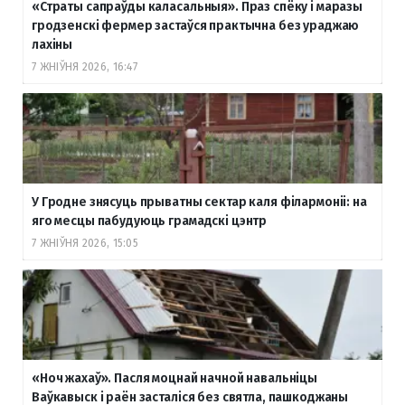
«Страты сапраўды каласальныя». Праз спёку і маразы
гродзенскі фермер застаўся практычна без ураджаю
лахіны
7 ЖНІЎНЯ 2026, 16:47
У Гродне знясуць прыватны сектар каля філармоніі: на
яго месцы пабудуюць грамадскі цэнтр
7 ЖНІЎНЯ 2026, 15:05
«Ноч жахаў». Пасля моцнай начной навальніцы
Ваўкавыск і раён засталіся без святла, пашкоджаны