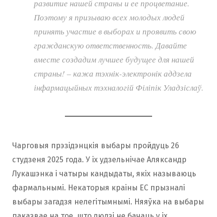
развитие нашей страны и ее процветание.
Поэтому я призываю всех молодых людей
принять участие в выборах и проявить свою
гражданскую ответственность. Давайте
вместе создадим лучшее будущее для нашей
страны! – кажа тэхнік-электронік аддзела
інфармацыйных тэхналогій Філіпік Уладзіслаў.
Чарговыя прэзідэнцкія выбары пройдуць 26
студзеня 2025 года. У іх удзельнічае Аляксандр
Лукашэнка і чатыры кандыдаты, якіх называюць
фармальнымі. Некаторыя краіны ЕС прызналі
выбары загадзя нелегітымнымі. Няяўка на выбары
паказвае на тое, што людзі не бачаць у іх