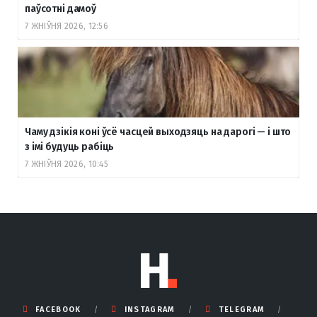
паўсотні дамоў
7 ЖНІЎНЯ 2026, 12:56
Чаму дзікія коні ўсё часцей выходзяць на дарогі — і што
з імі будуць рабіць
7 ЖНІЎНЯ 2026, 10:45
FACEBOOK
INSTAGRAM
TELEGRAM