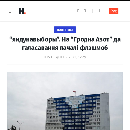
F
I
Рус
a
n
c
s
e
t
b
a
o
g
ПАЛІТЫКА
o
r
k
a
“яидунавыборы”. На “Гродна Азот” да
m
галасавання пачалі флэшмоб
15 СТУДЗЕНЯ 2025, 17:29