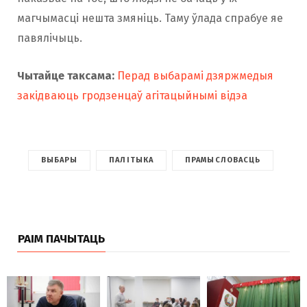
магчымасці нешта змяніць. Таму ўлада спрабуе яе
павялічыць.
Чытайце таксама:
Перад выбарамі дзяржмедыя
закідваюць гродзенцаў агітацыйнымі відэа
ВЫБАРЫ
ПАЛІТЫКА
ПРАМЫСЛОВАСЦЬ
РАІМ ПАЧЫТАЦЬ