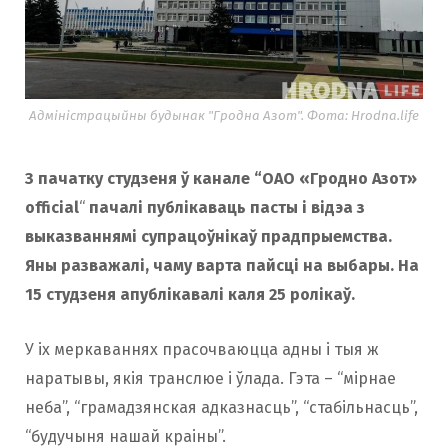
Адміністрацыйны будынак "Гродна Азот". Фота: Hrodna.life
З пачатку студзеня ў канале “ОАО «Гродно Азот»
official
“
пачалі публікаваць пасты і відэа з
выказваннямі супрацоўнікаў прадпрыемства.
Яны разважалі, чаму варта пайсці на выбары. На
15 студзеня апублікавалі каля 25 ролікаў.
У іх меркаваннях прасочваюцца адны і тыя ж
наратывы, якія транслюе і ўлада. Гэта – “мірнае
неба”, “грамадзянская адказнасць”, “стабільнасць”,
“будучыня нашай краіны”.