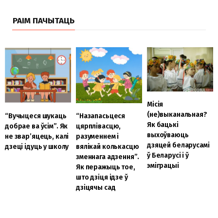
РАІМ ПАЧЫТАЦЬ
Місія
(не)выканальная?
“Вучыцеся шукаць
“Назапасьцеся
Як бацькі
добрае ва ўсім”. Як
цярплівасцю,
выхоўваюць
не звар’яцець, калі
разуменнем і
дзяцей беларусамі
дзеці ідуць у школу
вялікай колькасцю
ў Беларусі і ў
зменнага адзення”.
эміграцыі
Як перажыць тое,
што дзіця ідзе ў
дзіцячы сад