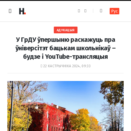
F
I
Рус
a
n
c
s
e
t
b
a
o
g
АДУКАЦЫЯ
o
r
k
a
У ГрДУ ўпершыню раскажуць пра
m
ўніверсітэт бацькам школьнікаў –
будзе і YouTube-трансляцыя
22 КАСТРЫЧНІКА 2024, 09:33