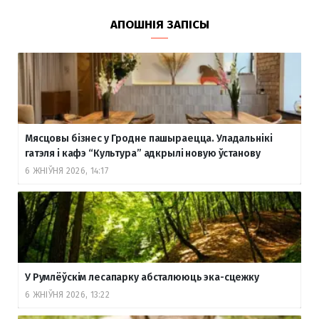
АПОШНІЯ ЗАПІСЫ
Мясцовы бізнес у Гродне пашыраецца. Уладальнікі
гатэля і кафэ “Культура” адкрылі новую ўстанову
6 ЖНІЎНЯ 2026, 14:17
У Румлёўскім лесапарку абсталююць эка-сцежку
6 ЖНІЎНЯ 2026, 13:22