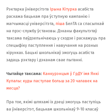
Рэктарка ўніверсітэта
Ірына Кітурка
асабіста
раскажа бацькам пра ўступную кампанію і
магчымасці універсітэта,
піша
БелТА са спасылкай
на прэс-службу ўстановы. Дэканы факультэтаў
таксама паўдзельнічаюць у сходзе і раскажуць пра
спецыфіку паступлення і навучання на розных
кірунках. Бацькі школьнікаў змогуць асабіста
задаць рэктару і дэканам свае пытанні.
Чытайце таксама:
Канкурэнцыя ў ГрДУ імя Янкі
Купалы: куды паступае больш за 20 чалавек на
месца?
Пра тое, якімі шляхамі іх дзеці змогуць паступіць
ва ўніверсітэт, бацькам школьнікаў 9-10 класаў