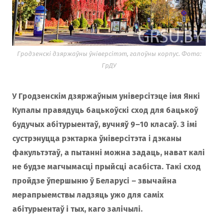
Гродзенскі дзяржаўны ўніверсітэт, галоўны корпус. Фота:
ГрДУ
У Гродзенскім дзяржаўным універсітэце імя Янкі
Купалы правядуць бацькоўскі сход для бацькоў
будучых абітурыентаў, вучняў 9–10 класаў. З імі
сустрэнуцца рэктарка ўніверсітэта і дэканы
факультэтаў, а пытанні можна задаць, нават калі
не будзе магчымасці прыйсці асабіста. Такі сход
пройдзе ўпершыню ў Беларусі – звычайна
мерапрыемствы ладзяць ужо для саміх
абітурыентаў і тых, каго залічылі.