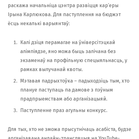
раскажа начальніца цэнтра развіцця кар’еры
Ірына Карлюкова. Для паступлення на бюджэт
ёсць некалькі варыянтаў:
Калі дзіця перамагае на ўніверсітэцкай
алімпіядзе, яно можа быць залічана без
экзаменаў на профільную спецыяльнасць, у
рамках вылучанай квоты.
Мэтавая падрыхтоўка – падыходзіць тым, хто
плануе паступаць па дамове з пэўным
прадпрыемствам або арганізацыяй.
Паступленне праз агульны конкурс.
Для тых, хто не зможа прысутнічаць асабіста, будзе
арганізавана анлайн-трансляцыя на YouTube-