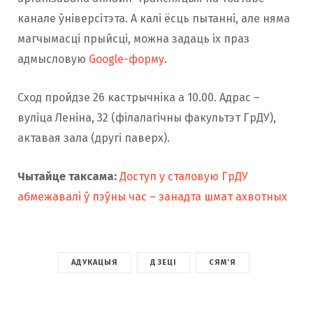
канале ўніверсітэта. А калі ёсць пытанні, але няма
магчымасці прыйсці, можна задаць іх праз
адмысловую
Google-форму
.
Сход пройдзе 26 кастрычніка а 10.00. Адрас –
вуліца Леніна, 32 (філалагічны факультэт ГрДУ),
актавая зала (другі паверх).
Чытайце таксама:
Доступ у сталовую ГрДУ
абмежавалі ў пэўны час – занадта шмат ахвотных
АДУКАЦЫЯ
ДЗЕЦІ
СЯМ'Я