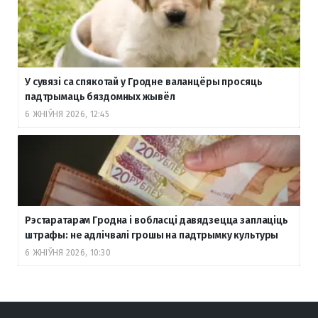
У сувязі са спякотай у Гродне валанцёры просяць
падтрымаць бяздомных жывёл
6 ЖНІЎНЯ 2026, 12:45
Рэстаратарам Гродна і вобласці давядзецца заплаціць
штрафы: не адлічвалі грошы на падтрымку культуры
6 ЖНІЎНЯ 2026, 10:30