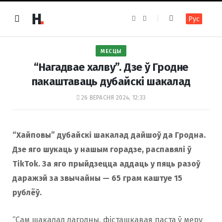
F
I
Рус
a
n
c
s
e
t
b
a
o
g
МЕСЦЫ
o
r
k
a
“Нагадвае халву”. Дзе ў Гродне
m
пакаштаваць дубайскі шакалад
26 ВЕРАСНЯ 2024, 12:33
“Хайповы” дубайскі шакалад дайшоў да Гродна.
Дзе яго шукаць у нашым горадзе, распавялі ў
TikTok. За яго прыйдзецца аддаць у пяць разоў
даражэй за звычайны — 65 грам каштуе 15
рублёў.
“Сам шакалад лагодны, фісташкавая паста ў меру