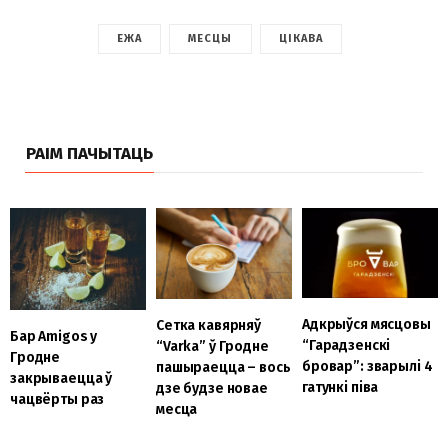
ЕЖА
МЕСЦЫ
ЦІКАВА
РАІМ ПАЧЫТАЦЬ
Адкрыўся мясцовы
Сетка кавярняў
Бар Amigos у
“Гарадзенскі
“Varka” ў Гродне
Гродне
бровар”: зварылі 4
пашыраецца – вось
закрываецца ў
гатункі піва
дзе будзе новае
чацвёрты раз
месца