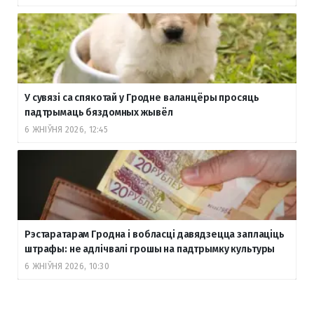
У сувязі са спякотай у Гродне валанцёры просяць
падтрымаць бяздомных жывёл
6 ЖНІЎНЯ 2026, 12:45
Рэстаратарам Гродна і вобласці давядзецца заплаціць
штрафы: не адлічвалі грошы на падтрымку культуры
6 ЖНІЎНЯ 2026, 10:30