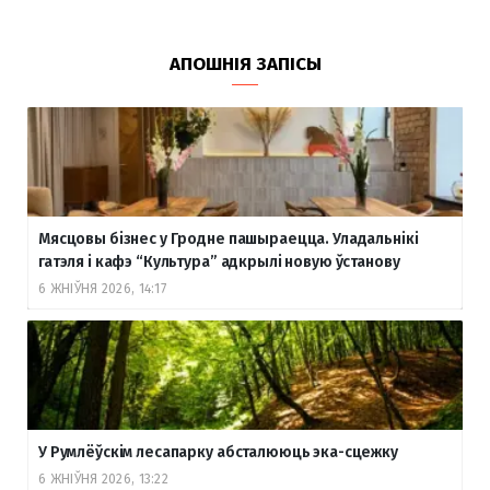
АПОШНІЯ ЗАПІСЫ
Мясцовы бізнес у Гродне пашыраецца. Уладальнікі
гатэля і кафэ “Культура” адкрылі новую ўстанову
6 ЖНІЎНЯ 2026, 14:17
У Румлёўскім лесапарку абсталююць эка-сцежку
6 ЖНІЎНЯ 2026, 13:22