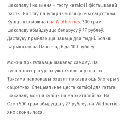
шакаладу і начыння – тэсту катаіфі і фісташкавай
пасты. Ён стаў папулярным дзякуючы сацсеткам.
Купіць яго можна і
на Wildberries
. 300 грам
шакаладу абыйдзуцца беларусу ў 77 рублёў.
Дастаўку прыйдзецца чакаць два тыдні. Больш
варыянтаў на Ozon – ад 6 да 100 рублёў.
Можна прыгатаваць шакалад самому. На
кулінарных рэсурсах ужо з’явіліся рэцэпты.
Таксама пакрокавы рэцэпт паказваюць блогеры ў
сацсетках. Спецыяльнае цеста катаіфі для гэтага
шакаладу можна купіць на маркетплейсах. На
Ozon 500 грам абыдуцца ў 27 рублёў, на Wildberries
яно скончылася.