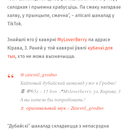
салодкая і прыемна храбусціць. Па смаку нагадвае
халву, у прынцыпе, смачна”, – апісалі шакалад у
TikTok.
Знайшлі яго ў кавярні
MyLoverBerry
па адрасе
Кірава, 3. Раней у той кавярні ўвялі
кубачкі для
тых
, хто не можа вызначыцца.
@zatestil_grodno
Хайповый дубайский шоколад уже в Гродно!
🍫 💸65г – 15 byn 📍Myloverberry, ул. Кирова, 3
А вы хотели бы попробовать?
♬ оригинальный звук – Zatestil_grodno
“Дубайскі” шакалад складаецца з непасрэдна