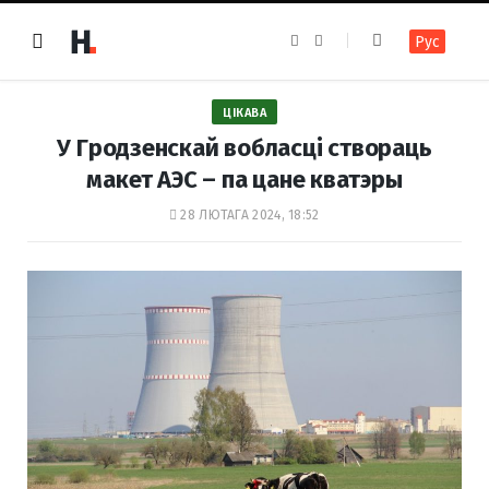
F
I
Рус
a
n
c
s
e
t
b
a
o
g
ЦІКАВА
o
r
k
a
У Гродзенскай вобласці створаць
m
макет АЭС – па цане кватэры
28 ЛЮТАГА 2024, 18:52