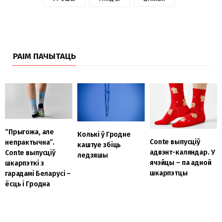
РАІМ ПАЧЫТАЦЬ
“Прыгожа, але
Колькі ў Гродне
Conte выпусціў
непрактычна”.
каштуе збіць
адвэнт-каляндар. У
Conte выпусціў
ледзяшы
ячэйцы – па адной
шкарпэткі з
шкарпэтцы
гарадамі Беларусі –
ёсць і Гродна