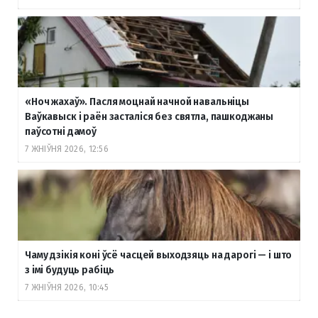
«Ноч жахаў». Пасля моцнай начной навальніцы
Ваўкавыск і раён засталіся без святла, пашкоджаны
паўсотні дамоў
7 ЖНІЎНЯ 2026, 12:56
Чаму дзікія коні ўсё часцей выходзяць на дарогі — і што
з імі будуць рабіць
7 ЖНІЎНЯ 2026, 10:45