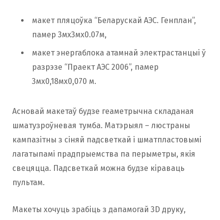
макет пляцоўка “Беларускай АЭС. Генплан”,
памер 3мх3мх0.07м,
макет энергаблока атамнай электрастанцыі ў
разрэзе “Праект АЭС 2006”, памер
3мх0,18мх0,070 м.
Асновай макетаў будзе геаметрычна складаная
шматузроўневая тумба. Матэрыял – люстраны
кампазітны з сіняй падсветкай і шматпластовымі
лагатыпамі прадпрыемства па перыметры, якія
свецяцца. Падсветкай можна будзе кіраваць
пультам.
Макеты хочуць зрабіць з дапамогай 3D друку,