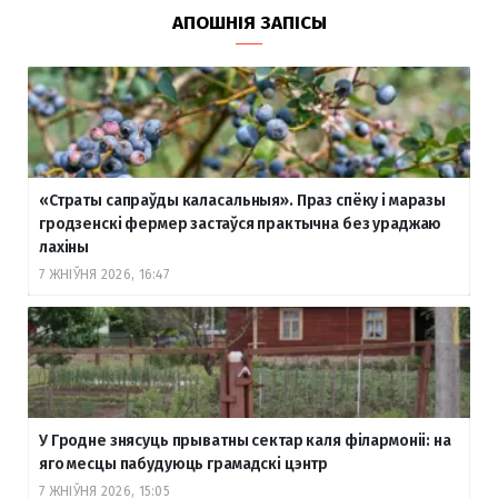
АПОШНІЯ ЗАПІСЫ
«Страты сапраўды каласальныя». Праз спёку і маразы
гродзенскі фермер застаўся практычна без ураджаю
лахіны
7 ЖНІЎНЯ 2026, 16:47
У Гродне знясуць прыватны сектар каля філармоніі: на
яго месцы пабудуюць грамадскі цэнтр
7 ЖНІЎНЯ 2026, 15:05