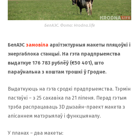
БелАЭС. Фота: Hrodna.life
БелАЭС
замовіла
архітэктурныя макеты пляцоўкі і
энергаблока станцыі. На гэта прадпрыемства
выдаткуе 176 783 рублёў (€50 401), што
параўнальна з коштам трошкі ў Гродне.
Выдаткуюць на гэта сродкі прадпрыемства. Тэрмін
пастаўкі – з 25 сакавіка па 21 ліпеня. Перад гэтым
трэба распрацаваць 3D дызайн-праект макета з
апісаннем матэрыялаў і функцыяналу.
У планах – два макеты: