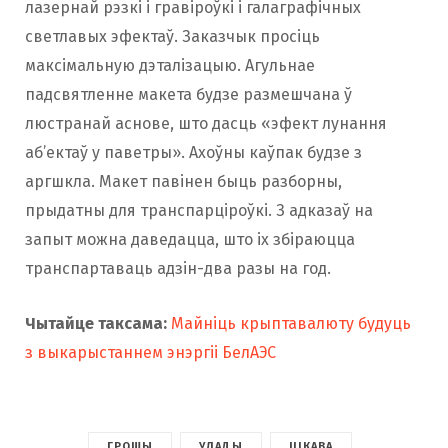
лазернай рэзкі і гравіроўкі і галаграфічных
светлавых эфектаў. Заказчык просіць
максімальную дэталізацыю. Агульнае
падсвятленне макета будзе размешчана ў
люстранай аснове, што дасць «эфект лунання
аб’ектаў у паветры». Ахоўны каўпак будзе з
аргшкла. Макет павінен быць разборны,
прыдатны для транспарціроўкі. З адказаў на
запыт можна даведацца, што іх збіраюцца
транспартаваць адзін-два разы на год.
Чытайце таксама:
Майніць крыптавалюту будуць
з выкарыстаннем энэргіі БелАЭС
ГРОШЫ
УЛАДЫ
ЦІКАВА