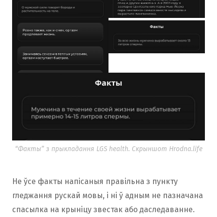
“Факты” з прыкладання LGS health. Скрыншот Hrodna.life
Не ўсе факты напісаныя правільна з пункту
гледжання рускай мовы, і ні ў адным не пазначана
спасылка на крыніцу звестак або даследаванне.