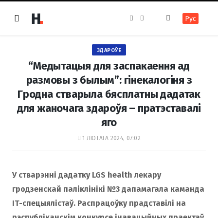
F
I
Рус
a
n
c
s
e
t
b
a
o
g
ЗДАРОЎЕ
o
r
k
a
“Медытацыя для заспакаення ад
m
размовы з былым”: гінекалогіня з
Гродна стварыла бясплатны дадатак
для жаночага здароўя – пратэставалі
яго
1 ЛЮТАГА 2024, 07:02
У стварэнні дадатку LGS health лекару
гродзенскай паліклінікі №3 дапамагала каманда
IT-спецыялістаў. Распрацоўку прадставілі на
рэспубліканскім конкурсе інавацыйных праектаў.