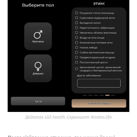
Дадатак LGS health. Скрыншот Hrodna.life