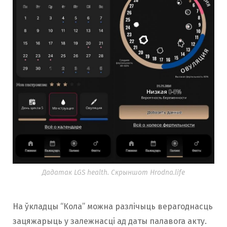
Дадатак LGS health. Скрыншот Hrodna.life
На ўкладцы “Кола” можна разлічыць верагоднасць
зацяжарыць у залежнасці ад даты палавога акту.