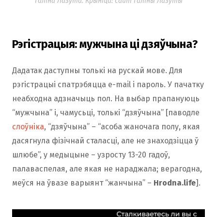
Галіна Лазута. Крыніца: сайт Галіны Лазуты
можна знайсці ў расійскіх інтэрнет-СМІ.
Сайт “Звезды.ру”
называе
яе “адной з самых
вядомых урачоў акушэр-гінеколагаў у
Рэгістрацыя: мужчына ці дзяўчына?
Беларусі і СНД”.
Дадатак даступны толькі на рускай мове. Для
Распрацоўку Галіны Лазуты прадставілі на
рэгістрацыі спатрэбяцца e-mail і пароль. У пачатку
рэспубліканскім конкурсе інавацыйных
неабходна адзначыць пол. На выбар прапануюць
праектаў. Арганізатар конкурсу –
“мужчына” і, чамусьці, толькі “дзяўчына” [паводле
Дзяржаўны камітэт па навуцы і тэхналогіях з
слоўніка
, “дзяўчына” – “асоба жаночага полу, якая
удзелам Міністэрства адукацыі,
дасягнула фізічнай сталасці, але не знаходзіцца ў
Нацыянальнай акадэміі навук, Беларускага
шлюбе”, у медыцыне – узросту 13-20 гадоў,
інавацыйнага фонду і БРСМ.
палаваспелая, але якая не нараджала; верагодна,
меўся на ўвазе варыянт “жанчына” –
Hrodna.life
].