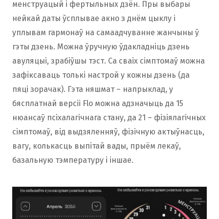
менструацый і фертыльных дзён. Пры выбары
нейкай даты ўсплывае акно з днём цыклу і
уплывам гармонаў на самаадчуванне жанчыны ў
гэты дзень. Можна ўручную ўдакладніць дзень
авуляцыі, зрабіўшы тэст. Са сваіх сімптомаў можна
зафіксаваць толькі настрой у кожны дзень (да
пяці зорачак). Гэта няшмат – напрыклад, у
бясплатнай версіі Flo можна адзначыць да 15
нюансаў псіхалагічнага стану, да 21 – фізіялагічных
сімптомаў, від выдзяленняў, фізічную актыўнасць,
вагу, колькасць выпітай вады, прыём лекаў,
базальную тэмпературу і іншае.