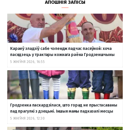
АПОШНІЯ ЗАПІСЫ
Караеў зладзіў сабе чэлендж падчас пасяўной: хоча
пасядзець у трактары кожнага раёна Гродзеншчыны
5 ЖНІЎНЯ 2026, 16:55
Гродзенка паскардзілася, што горад не прыстасаваны
пад прагулкі з дзецьмі. Іншыя мамы падказалі месцы
5 ЖНІЎНЯ 2026, 12:30