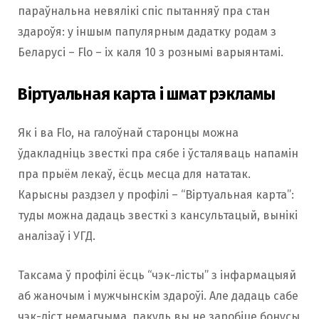
параўнальна невялікі спіс пытанняў пра стан
здароўя: у іншым папулярным дадатку родам з
Беларусі – Flo – іх каля 10 з рознымі варыянтамі.
Віртуальная карта і шмат рэкламы
Як і ва Flo, на галоўнай старонцы можна
ўдакладніць звесткі пра сябе і ўсталяваць напамін
пра прыём лекаў, ёсць месца для нататак.
Карысны раздзел у профілі – “Віртуальная карта”:
туды можна дадаць звесткі з кансультацый, вынікі
аналізаў і УГД.
Таксама ў профілі ёсць “чэк-лісты” з інфармацыяй
аб жаночым і мужчынскім здароўі. Але дадаць сабе
чэк-ліст немагчыма, пакуль вы не заробіце бонусы