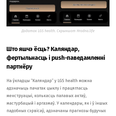
Дадатак LGS health. Скрыншот Hrodna.life
Што яшчэ ёсць? Каляндар,
фертыльнасць і push-паведамленні
партнёру
На ўкладцы “Каляндар” у LGS health можна
адзначыць пачатак цыклу і працягласць
менструацыі, колькасць палавых актаў,
мастурбацый і аргазмаў. У календары, як і ў іншых
падобных сэрвісаў, адзначаны прагнозы будучых