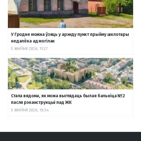
У Гродне можна ўзяць у арэнду пункт прыёму шклотары
недалёка ад могілак
5 ЖНІЎНЯ 2026, 11:27
Стала вядома, як можа выглядаць былая бальніца №2
пасля рэканструкцыі пад ЖК
5 ЖНІЎНЯ 2026, 10:34