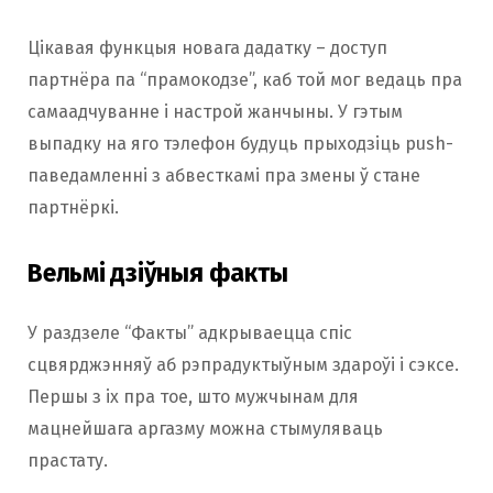
Цікавая функцыя новага дадатку – доступ
партнёра па “прамокодзе”, каб той мог ведаць пра
самаадчуванне і настрой жанчыны. У гэтым
выпадку на яго тэлефон будуць прыходзіць push-
паведамленні з абвесткамі пра змены ў стане
партнёркі.
Вельмі дзіўныя факты
У раздзеле “Факты” адкрываецца спіс
сцвярджэнняў аб рэпрадуктыўным здароўі і сэксе.
Першы з іх пра тое, што мужчынам для
мацнейшага аргазму можна стымуляваць
прастату.