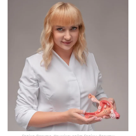
гінеколаг Галіна Лазута, урач першай
катэгорыі са стажам 14 гадоў, спецыялізацыі
– дзіцячая гінекалагіня, сэксалогія і
псіхалогія. У 2009 годзе скончыла Гродзенскі
дзяржаўны медыцынскі ўніверсітэт, у 2016 —
Мінскі дзяржаўны медыцынскі ўніверсітэт.
Аўтарка артыкулаў і патэнта «Трэнажор
вагінальны для ўмацавання цягліц тазавага
дна» (вядзе
курс
у Telegram), стваральніцай
геля для інтымнай гігіены Lgel і суіскальніца
навуковай ступені па тэме «Пралапс
органаў малога таза». Вядзе блог у Instagram
з 37,1 тыс. падпісантаў. Супрацоўніца
гродзенскай гарадской паліклінікі №3 і
медыцынскага цэнтра “Биар”. Яе каментарыі