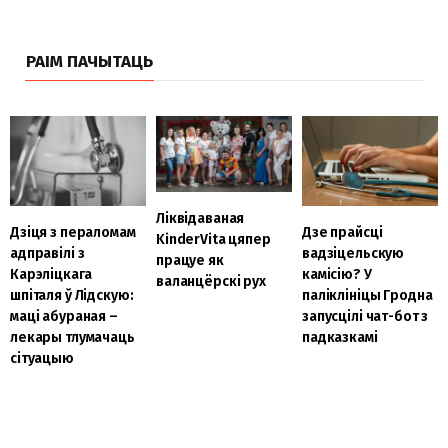
РАІМ ПАЧЫТАЦЬ
Ліквідаваная
Дзіця з пераломам
Дзе прайсці
KinderVita цяпер
адправілі з
вадзіцельскую
працуе як
Карэліцкага
камісію? У
валанцёрскі рух
шпіталя ў Лідскую:
паліклініцы Гродна
маці абураная –
запусцілі чат-бот з
лекары тлумачаць
падказкамі
сітуацыю