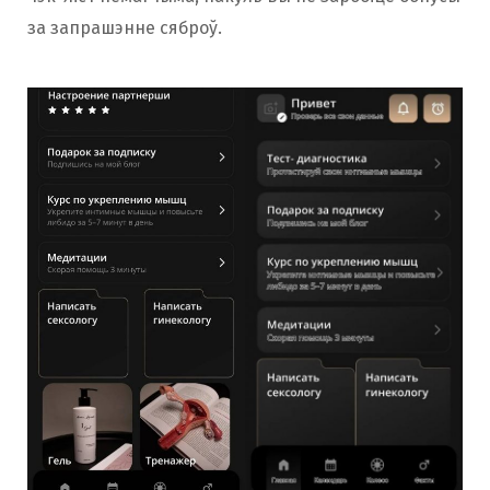
за запрашэнне сяброў.