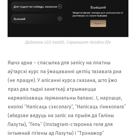
Дадатак LGS health. Скрыншот Hrodna.life
Яшчэ адна – спасылка для запісу на платны
аўтарскі курс па ўмацаванні цягліц тазавага дна
(не працуе). У апісанні курса сказана, што ўжо
праз два тыдні заняткаў атрымаецца
нармалізаваць гарманальны баланс. І, нарэшце,
кнопкі “Напісаць сэксолагу”, “Напісаць гінеколага”
(абедзве вядуць на запіс на прыём да Галіны
Лазуты), “Гель” (Instagram-старонка геля для
інтымнай гігіены ад Лазуты) і “Трэнажор”