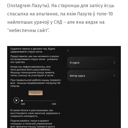
(Instagram Лазуты). На старонцы для запісу ёсць
спасылка на апытанне, па якім Лазута ў топе-10
найлепшых урачоў у СНД – але яна вядзе на
“небяспечны сайт”.