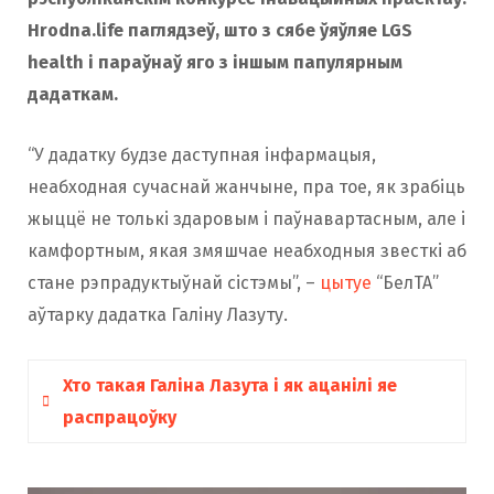
Hrodna.life паглядзеў, што з сябе ўяўляе LGS
health і параўнаў яго з іншым папулярным
дадаткам.
“У дадатку будзе даступная інфармацыя,
неабходная сучаснай жанчыне, пра тое, як зрабіць
жыццё не толькі здаровым і паўнавартасным, але і
камфортным, якая змяшчае неабходныя звесткі аб
стане рэпрадуктыўнай сістэмы”, –
цытуе
“БелТА”
аўтарку дадатка Галіну Лазуту.
Хто такая Галіна Лазута і як ацанілі яе
распрацоўку
Аўтарка LGS health – гродзенская акушэрка-