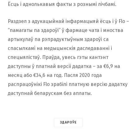
Ёсць і аднолькавыя факты з рознымі лічбамі.
Раздзел з адукацыйнай інфармацыяй ёсць і ў Flo –
“памагаты па здароўі” ў фармаце чата і мноства
артыкулаў па рэпрадуктыўным здароўі са
спасылкамі на медыцынскія даследаванні і
спецыялістаў. Праўда, увесь гэты кантэнт
даступны ў платнай версіі дадатка – за €6,9 на
месяц або €34,6 на год. Пасля 2020 года
распрацоўнікі Flo зрабілі платную версію дадатку
даступнай беларускам без аплаты.
ЗДАРОЎЕ