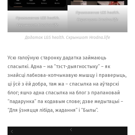
Приложение LGS health.
Приложение LGS health.
Скриншот Hrodna.life
Скриншот Hrodna.life
Дадатак LGS health. Скрыншот Hrodna.life
Усю галоўную старонку дадатка займаюць
спасылкі. Адна – на “тэст-дыягностыку” – як
знайсці лабкова-копчыкавую мышцу і праверыць,
ці ўсё з ёй добра, там жа – спасылка на аўтарскі
блог; яшчэ адна спасылка на блог з прапановай
“падарунка” па кодавым слове; дзве медытацыі –
“Для ўзняцця лібіда, жадання” і “Былы”.