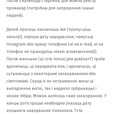
Пасля з’яўляецца старонка, дзе можна ўвесці
промакод (патрэбны для запрашэння іншых
людзей).
Далей просяць пазначыць імя (прапусціць
нельга!), поўную дату нараджэння, чамусьці
Instagram або нумар тэлефона (ні на e-mail, ні на
тэлефон не прыходзіць ніякіх апавяшчэнняў).
Пасля жанчыне (ці гэта толькі для дзяўчат?) трэба
адзначыць, ці нараджала яна, і адзначыць, ці
сутыкаецца з некаторымі захворваннямі або
сімптомамі. Сярод іх як нетрыманне мачы ці
выпадзенне маткі, так і недахоп лубрыкацыі і
нізкае лібіда. Можна напісаць сваё захворванне. У
канцы рэгістрацыі неабходна ўказаць дату
апошняга наведвання гінеколага. Гэта