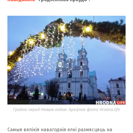
Гродна перад Новым годам. Архіўнае фота Hrodna.life
Самыя вялікія навагоднія елкі размясцяць на