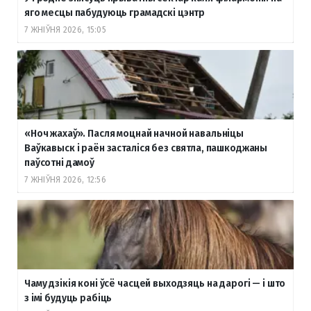
яго месцы пабудуюць грамадскі цэнтр
7 ЖНІЎНЯ 2026, 15:05
«Ноч жахаў». Пасля моцнай начной навальніцы
Ваўкавыск і раён засталіся без святла, пашкоджаны
паўсотні дамоў
7 ЖНІЎНЯ 2026, 12:56
Чаму дзікія коні ўсё часцей выходзяць на дарогі — і што
з імі будуць рабіць