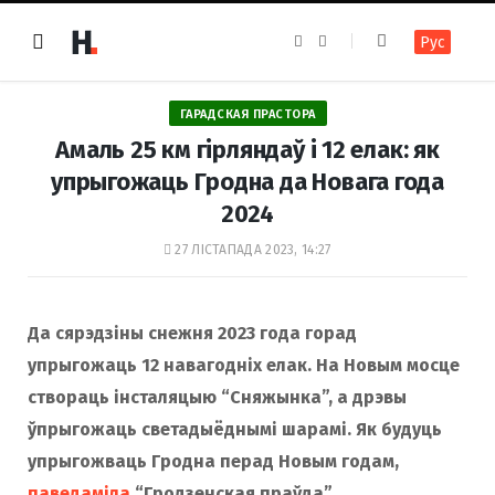
F
I
Рус
a
n
c
s
e
t
b
a
o
g
ГАРАДСКАЯ ПРАСТОРА
o
r
k
a
Амаль 25 км гірляндаў і 12 елак: як
m
упрыгожаць Гродна да Новага года
2024
27 ЛІСТАПАДА 2023, 14:27
Да сярэдзіны снежня 2023 года горад
упрыгожаць 12 навагодніх елак. На Новым мосце
створаць інсталяцыю “Сняжынка”, а дрэвы
ўпрыгожаць светадыёднымі шарамі. Як будуць
упрыгожваць Гродна перад Новым годам,
паведаміла
“Гродзенская праўда”.