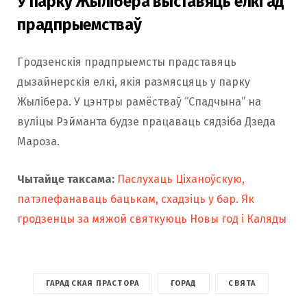
У парку Жылібера выставяць елкі ад
прадпрыемстваў
Гродзенскія прадпрыемсты прадставяць
дызайнерскія елкі, якія размясцяць у парку
Жылібера. У цэнтры рамёстваў “Спадчына” на
вуліцы Рэйманта будзе працаваць сядзіба Дзеда
Мароза.
Чытайце таксама:
Паслухаць Ціханоўскую,
патэлефанаваць бацькам, схадзіць у бар. Як
гродзенцы за мяжой святкуюць Новы год і Каляды
ГАРАДСКАЯ ПРАСТОРА
ГОРАД
СВЯТА