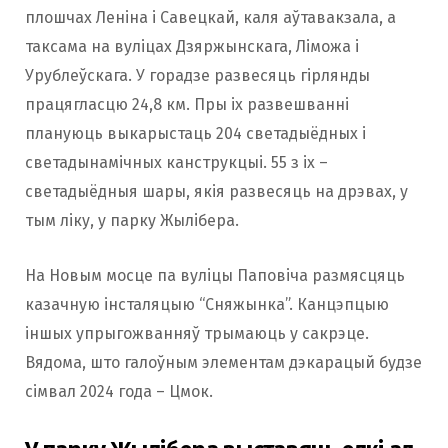
плошчах Леніна і Савецкай, каля аўтавакзала, а
таксама на вуліцах Дзяржынскага, Ліможа і
Урублеўскага. У горадзе развесяць гірлянды
працягласцю 24,8 км. Пры іх развешванні
плануюць выкарыстаць 204 светадыёдных і
светадынамічных канструкцыі. 55 з іх –
светадыёдныя шары, якія развесяць на дрэвах, у
тым ліку, у парку Жылібера.
На Новым мосце па вуліцы Паповіча размясцяць
казачную інсталяцыю “Сняжынка”. Канцэпцыю
іншых упрыгожванняў трымаюць у сакрэце.
Вядома, што галоўным элементам дэкарацый будзе
сімвал 2024 года – Цмок.