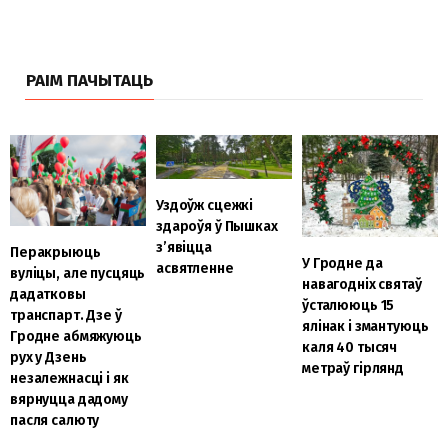
РАІМ ПАЧЫТАЦЬ
Уздоўж сцежкі
здароўя ў Пышках
з’явіцца
Перакрыюць
У Гродне да
асвятленне
вуліцы, але пусцяць
навагодніх святаў
дадатковы
ўсталююць 15
транспарт. Дзе ў
ялінак і змантуюць
Гродне абмяжуюць
каля 40 тысяч
рух у Дзень
метраў гірлянд
незалежнасці і як
вярнуцца дадому
пасля салюту