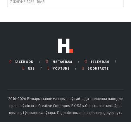
7 ЖНІЎНЯ 2026, 10:45
FACEBOOK
INSTAGRAM
TELEGRAM
RSS
YOUTUBE
ВКОНТАКТЕ
2016-2026 Выкарыстанне матэрыялаў сайта дазваляецца паводле
правілаў ліцэнзіі Creative Commons BY-SA 4.0 Int са спасылкай на
крыніцу і ўказаннем аўтара.
Падрабязныя правілы перадруку тут
.