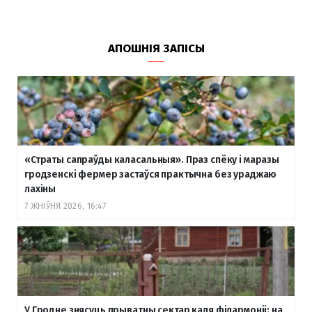
АПОШНІЯ ЗАПІСЫ
«Страты сапраўды каласальныя». Праз спёку і маразы
гродзенскі фермер застаўся практычна без ураджаю
лахіны
7 ЖНІЎНЯ 2026, 16:47
У Гродне знясуць прыватны сектар каля філармоніі: на