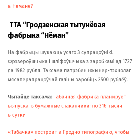
в Немане?
ТТА “Гродзенская тытунёвая
фабрыка “Нёман”
На фабрыцы шукаюць усяго 3 супрацоўнікі.
Фрэзероўшчыка і шліфоўшчыка з заробкамі ад 1727
да 1982 рубля. Таксама патрэбен нжынер-тэхнолаг
мясаперапрацоўчай галіны заробіць 2500 рублёў.
Чытайце таксама:
Табачная фабрика планирует
выпускать бумажные стаканчики: по 316 тысяч
в сутки
«Табачка» построит в Гродно типографию, чтобы