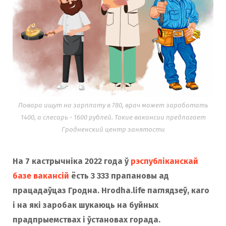
Повара ищут на зарплату в 780, врач может заработать
1400, а слесарь - 1600 рублей. Такие вакансии предлагает
Гродненский центр занятости
На 7 кастрычніка 2022 года ў
рэспубліканскай
базе вакансій
ёсть 3 333 прапановы ад
працадаўцаз Гродна. Hrodha.life паглядзеў, каго
і на які заробак шукаюць на буйных
прадпрыемствах і ўстановах горада.