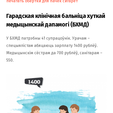
печатать обертки для пачек сигарет
Гарадская клінічная бальніца хуткай
медыцынскай дапамогі (БХМД)
У БХМД патрэбны 41 супрацоўнік. Урачам –
спецыялістам абяцаюць зарплату 1400 рублёў.
Медыцынскім сёстрам да 700 рублёў, санітарам –
550.