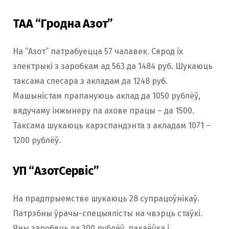
ТАА “Гродна Азот”
На “Азот” патрабуецца 57 чалавек. Сярод іх
электрыкі з заробкам ад 563 да 1484 руб. Шукаюць
таксама слесара з акладам да 1248 руб.
Машыністам прапануюць аклад да 1050 рублёў,
вядучаму інжынеру па ахове працы – да 1500.
Таксама шукаюць карэспандэнта з акладам 1071 –
1200 рублёў.
УП “АзотСервіс
”
На прадпрыемстве шукаюць 28 супрацоўнікаў.
Патрэбны ўрачы-спецыялісты на чвэрць стаўкі.
Яны заробяць да 300 рублёў, пакаёўка і