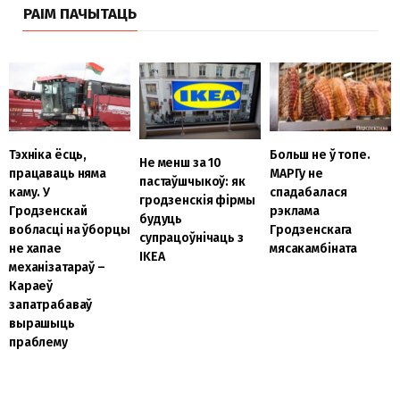
РАІМ ПАЧЫТАЦЬ
Тэхніка ёсць,
Больш не ў топе.
Не менш за 10
працаваць няма
МАРГу не
пастаўшчыкоў: як
каму. У
спадабалася
гродзенскія фірмы
Гродзенскай
рэклама
будуць
вобласці на ўборцы
Гродзенскага
супрацоўнічаць з
не хапае
мясакамбіната
IKEA
механізатараў –
Караеў
запатрабаваў
вырашыць
праблему