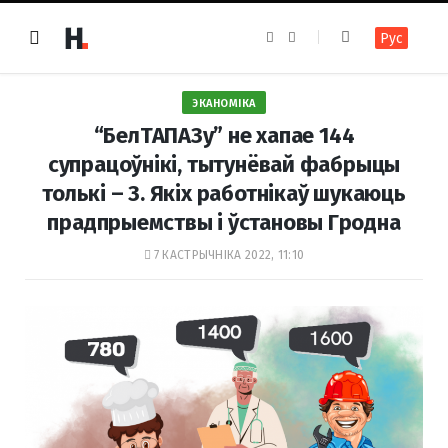
F
I
Рус
a
n
c
s
e
t
b
a
o
g
ЭКАНОМІКА
o
r
k
a
“БелТАПАЗу” не хапае 144
m
супрацоўнікі, тытунёвай фабрыцы
толькі – 3. Якіх работнікаў шукаюць
прадпрыемствы і ўстановы Гродна
7 КАСТРЫЧНІКА 2022, 11:10