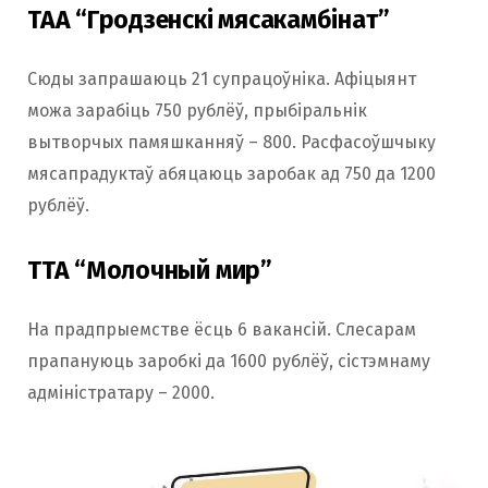
ТАА “Гродзенскі мясакамбінат”
Сюды запрашаюць 21 супрацоўніка. Афіцыянт
можа зарабіць 750 рублёў, прыбіральнік
вытворчых памяшканняў – 800. Расфасоўшчыку
мясапрадуктаў абяцаюць заробак ад 750 да 1200
рублёў.
ТТА “Молочный мир”
На прадпрыемстве ёсць 6 вакансій. Слесарам
прапануюць заробкі да 1600 рублёў, сістэмнаму
адміністратару – 2000.