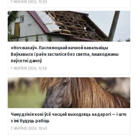
7 ЖНІЎНЯ 2026, 15:05
«Ноч жахаў». Пасля моцнай начной навальніцы
Ваўкавыск і раён засталіся без святла, пашкоджаны
паўсотні дамоў
7 ЖНІЎНЯ 2026, 12:56
Чаму дзікія коні ўсё часцей выходзяць на дарогі — і што
з імі будуць рабіць
7 ЖНІЎНЯ 2026, 10:45