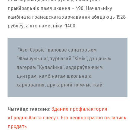
прыбіральнік памяшкання – 490. Начальніку
камбіната грамадскага харчавання абяцаюць 1528
рублёў, а яго намесніку -1400.
“АзотСэрвіс” валодае санаторыем
“Жамчужына”, турбазай “Хімік”, дзіцячым
лагерам “Купалінка”, аздараўленчым
цэнтрам, камбінатам школьнага
харчавання, друкарняй і хімчысткай.
Чытайце таксама:
Здание профилактория
«Гродно Азот» снесут. Его неоднократно пытались
продать