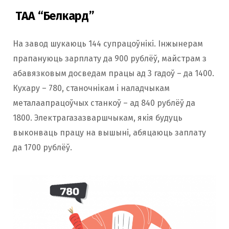
ТАА “Белкард”
На завод шукаюць 144 супрацоўнікі. Інжынерам
прапануюць зарплату да 900 рублёў, майстрам з
абавязковым досведам працы ад 3 гадоў – да 1400.
Кухару – 780, станочнікам і наладчыкам
металаапрацоўчых станкоў – ад 840 рублёў да
1800. Электрагазазваршчыкам, якія будуць
выконваць працу на вышыні, абяцаюць заплату
да 1700 рублёў.