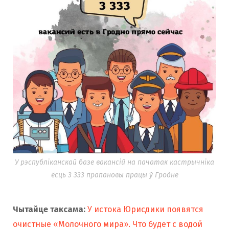
У рэспубліканскай базе вакансій на пачатак кастрычніка
ёсць 3 333 прапановы працы ў Гродне
Чытайце таксама:
У истока Юрисдики появятся
очистные «Молочного мира». Что будет с водой