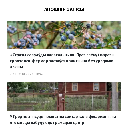
АПОШНІЯ ЗАПІСЫ
«Страты сапраўды каласальныя». Праз спёку і маразы
гродзенскі фермер застаўся практычна без ураджаю
лахіны
7 ЖНІЎНЯ 2026, 16:47
У Гродне знясуць прыватны сектар каля філармоніі: на
яго месцы пабудуюць грамадскі цэнтр