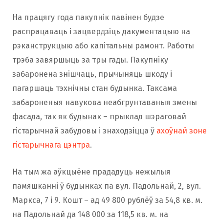
На працягу года пакупнік павінен будзе
распрацаваць і зацвердзіць дакументацыю на
рэканструкцыю або капітальны рамонт. Работы
трэба завяршыць за тры гады. Пакупніку
забаронена знішчаць, прычыняць шкоду і
пагаршаць тэхнічны стан будынка. Таксама
забароненыя навукова неабгрунтаваныя змены
фасада, так як будынак – прыклад шэраговай
гістарычнай забудовы і знаходзіцца ў
ахоўнай зоне
гістарычнага цэнтра
.
На тым жа аўкцыёне прададуць нежылыя
памяшканні ў будынках па вул. Падольнай, 2, вул.
Маркса, 7 і 9. Кошт – ад 49 800 рублёў за 54,8 кв. м.
на Падольнай да 148 000 за 118,5 кв. м. на