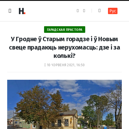
F
I
Рус
a
n
c
s
e
t
b
a
o
g
ГАРАДСКАЯ ПРАСТОРА
o
r
k
a
У Гродне ў Старым горадзе і ў Новым
m
свеце прадаюць нерухомасць: дзе і за
колькі?
10 ЧЭРВЕНЯ 2021, 16:50