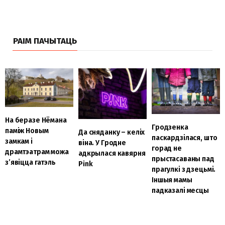
РАІМ ПАЧЫТАЦЬ
На беразе Нёмана
Гродзенка
паміж Новым
Да сняданку – келіх
паскардзілася, што
замкам і
віна. У Гродне
горад не
драмтэатрам можа
адкрылася кавярня
прыстасаваны пад
з’явіцца гатэль
Pink
прагулкі з дзецьмі.
Іншыя мамы
падказалі месцы