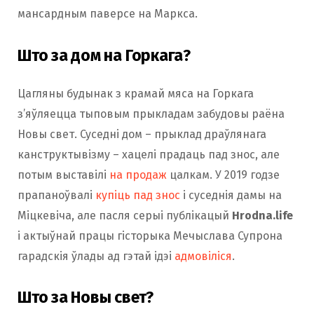
мансардным паверсе на Маркса.
Што за дом на Горкага?
Цагляны будынак з крамай мяса на Горкага
з’яўляецца тыповым прыкладам забудовы раёна
Новы свет. Суседні дом – прыклад драўлянага
канструктывізму – хацелі прадаць пад знос, але
потым выставілі
на продаж
цалкам. У 2019 годзе
прапаноўвалі
купіць пад знос
і суседнія дамы на
Міцкевіча, але пасля серыі публікацый
Hrodna.life
і актыўнай працы гісторыка Мечыслава Супрона
гарадскія ўлады ад гэтай ідэі
адмовіліся
.
Што за Новы свет?