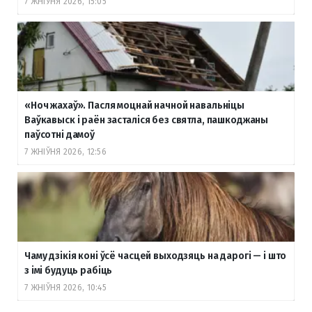
7 ЖНІЎНЯ 2026, 15:05
«Ноч жахаў». Пасля моцнай начной навальніцы
Ваўкавыск і раён засталіся без святла, пашкоджаны
паўсотні дамоў
7 ЖНІЎНЯ 2026, 12:56
Чаму дзікія коні ўсё часцей выходзяць на дарогі — і што
з імі будуць рабіць
7 ЖНІЎНЯ 2026, 10:45