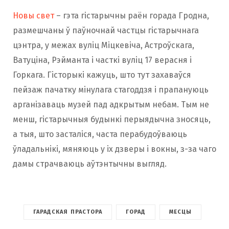
Новы свет
– гэта гістарычны раён горада Гродна,
размешчаны ў паўночнай частцы гістарычнага
цэнтра, у межах вуліц Міцкевіча, Астроўскага,
Ватуціна, Рэйманта і часткі вуліц 17 верасня і
Горкага. Гісторыкі кажуць, што тут захаваўся
пейзаж пачатку мінулага стагоддзя і прапануюць
арганізаваць музей пад адкрытым небам. Тым не
менш, гістарычныя будынкі перыядычна зносяць,
а тыя, што засталіся, часта перабудоўваюць
ўладальнікі, мяняюць у іх дзверы і вокны, з-за чаго
дамы страчваюць аўтэнтычны выгляд.
ГАРАДСКАЯ ПРАСТОРА
ГОРАД
МЕСЦЫ