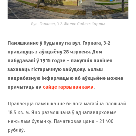
Вул. Горкага, 3-2. Фота: Яндекс.Карты
Памяшканне ў будынку па вул. Горкага, 3-2
прададуць з аўкцыёну 28 чэрвеня. Дом
пабудавалі ў 1915 годзе – пакупнік павінен
захаваць гістарычную забудову. Больш
падрабязную інфармацыю аб аўкцыёне можна
прачытаць на
сайце гарвыканкама
.
Прадаецца памяшканне былога магазіна плошчай
18,5 кв. м. Яно размешчана ў аднапавярховым
нежылым будынку. Пачатковая цана – 21 400
рублёў.