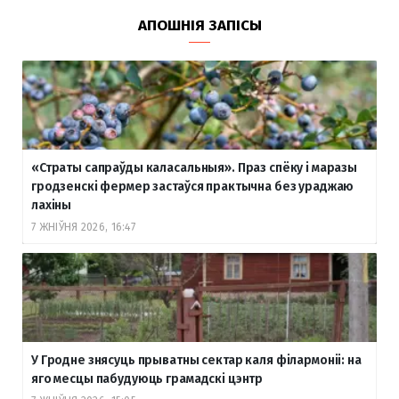
АПОШНІЯ ЗАПІСЫ
«Страты сапраўды каласальныя». Праз спёку і маразы
гродзенскі фермер застаўся практычна без ураджаю
лахіны
7 ЖНІЎНЯ 2026, 16:47
У Гродне знясуць прыватны сектар каля філармоніі: на
яго месцы пабудуюць грамадскі цэнтр