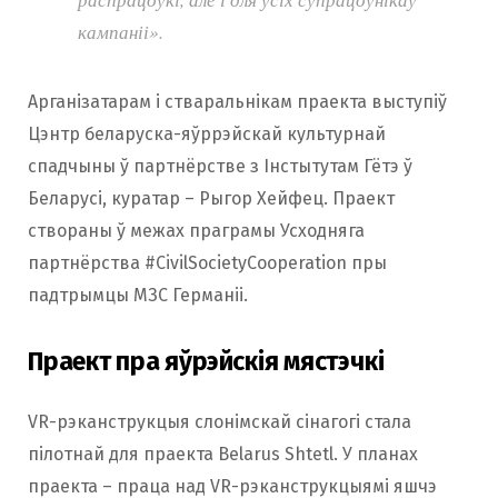
кампаніі».
Арганізатарам і стваральнікам праекта выступіў
Цэнтр беларуска-яўррэйскай культурнай
спадчыны ў партнёрстве з Інстытутам Гётэ ў
Беларусі, куратар – Рыгор Хейфец. Праект
створаны ў межах праграмы Усходняга
партнёрства #CivilSocietyCooperation пры
падтрымцы МЗС Германіі.
Праект пра яўрэйскія мястэчкі
VR-рэканструкцыя слонімскай сінагогі стала
пілотнай для праекта Belarus Shtetl. У планах
праекта – праца над VR-рэканструкцыямі яшчэ