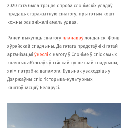
2020 гэта была трэцяя спроба слонімскіх уладаў
прадаць старажытную сінагогу, пры гэтым кошт
кожны раз зніжалі амаль удвая.
Раней выкупіць сінагогу
планаваў
лонданскі Фонд
яўрэйскай спадчыны. Да гэтага прадстаўнікі гэтай
арганізацыі
ўнеслі
сінагогу ў Слоніме ў спіс самых
значных аб’ектаў яўрэйскай сусветнай спадчыны,
якім патрэбна дапамога. Будынак уваходзіць у
Дзяржаўны спіс гісторыка-культурных
каштоўнасцяў Беларусі.