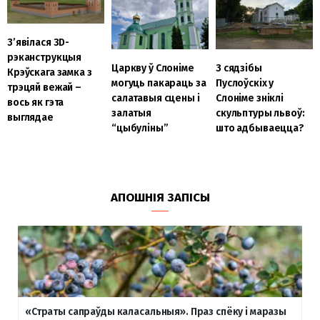
З’явілася 3D-
рэканструкцыя
Царкву ў Слоніме
З сядзібы
Крэўскага замка з
могуць пакараць за
Пуслоўскіх у
трэцяй вежай –
салатавыя сцены і
Слоніме зніклі
вось як гэта
залатыя
скульптуры львоў:
выглядае
“цыбуліны”
што адбываецца?
АПОШНІЯ ЗАПІСЫ
«Страты сапраўды каласальныя». Праз спёку і маразы