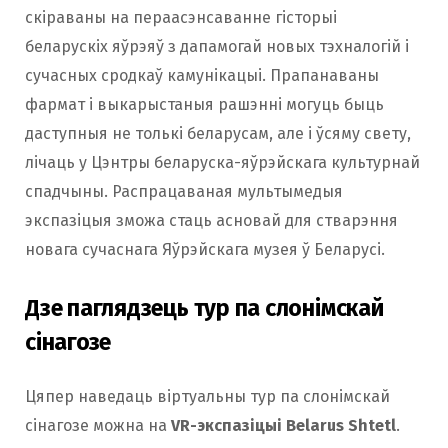
скіраваны на пераасэнсаванне гісторыі
беларускіх яўрэяў з дапамогай новых тэхналогій і
сучасных сродкаў камунікацыі. Прапанаваны
фармат і выкарыстаныя рашэнні могуць быць
даступныя не толькі беларусам, але і ўсяму свету,
лічаць у Цэнтры беларуска-яўрэйскага культурнай
спадчыны. Распрацаваная мультымедыя
экспазіцыя зможа стаць асновай для стварэння
новага сучаснага Яўрэйскага музея ў Беларусі.
Дзе паглядзець тур па слонімскай
сінагозе
Цяпер наведаць віртуальны тур па слонімскай
сінагозе можна на
VR-экспазіцыі Belarus Shtetl
.