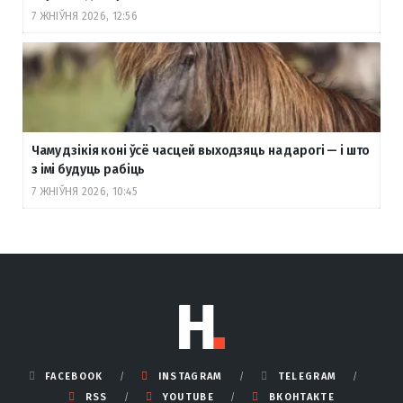
7 ЖНІЎНЯ 2026, 12:56
Чаму дзікія коні ўсё часцей выходзяць на дарогі — і што
з імі будуць рабіць
7 ЖНІЎНЯ 2026, 10:45
FACEBOOK
INSTAGRAM
TELEGRAM
RSS
YOUTUBE
ВКОНТАКТЕ