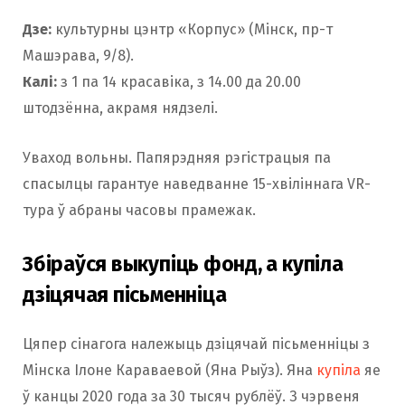
Дзе:
культурны цэнтр «Корпус» (Мінск, пр-т
Машэрава, 9/8).
Калі:
з 1 па 14 красавіка, з 14.00 да 20.00
штодзённа, акрамя нядзелі.
Уваход вольны. Папярэдняя рэгістрацыя па
спасылцы гарантуе наведванне 15-хвіліннага VR-
тура ў абраны часовы прамежак.
Збіраўся выкупіць фонд, а купіла
дзіцячая пісьменніца
Цяпер сінагога належыць дзіцячай пісьменніцы з
Мінска Ілоне Караваевой (Яна Рыўз). Яна
купіла
яе
ў канцы 2020 года за 30 тысяч рублёў. З чэрвеня