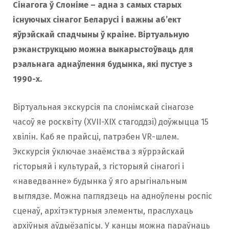
Сінагога ў Слоніме – адна з самых старых
існуючых сінагог Беларусі і важны аб’ект
яўрэйскай спадчыны ў краіне. Віртуальную
рэканструкцыю можна выкарыстоўваць для
рэальнага аднаўлення будынка, які пустуе з
1990-х.
Віртуальная экскурсія па слонімскай сінагозе
часоў яе росквіту (XVII-XIX стагоддзі) доўжыцца 15
хвілін. Каб яе прайсці, патрэбен VR-шлем.
Экскурсія ўключае знаёмства з яўррэйскай
гісторыяй і культурай, з гісторыяй сінагогі і
«наведванне» будынка ў яго арыгінальным
выглядзе. Можна паглядзець на адноўлены роспіс
сценаў, архітэктурныя элементы, праслухаць
архіўныя аўдыёзапісы. У канцы можна параўнаць