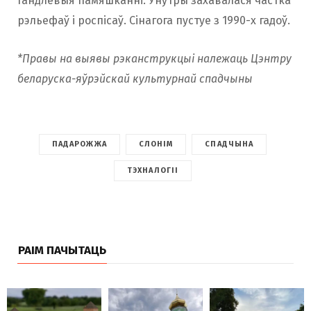
гандлёвыя памяшканні. Унутры захавалася частка
рэльефаў і роспісаў. Сінагога пустуе з 1990-х гадоў.
*Правы на выявы рэканструкцыі належаць Цэнтру
беларуска-яўрэйскай культурнай спадчыны
ПАДАРОЖЖА
СЛОНІМ
СПАДЧЫНА
ТЭХНАЛОГІІ
РАІМ ПАЧЫТАЦЬ