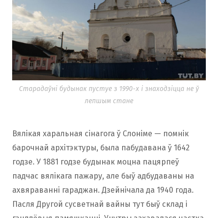
Старадаўні будынак пустуе з 1990-х і знаходзіцца не ў
лепшым стане
Вялікая харальная сінагога ў Слоніме — помнік
барочнай архітэктуры, была пабудавана ў 1642
годзе. У 1881 годзе будынак моцна пацярпеў
падчас вялікага пажару, але быў адбудаваны на
ахвяраванні гараджан. Дзейнічала да 1940 года.
Пасля Другой сусветнай вайны тут быў склад і