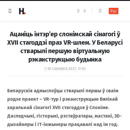
F
I
Рус
a
n
c
s
e
t
b
a
o
g
Ацаніць інтэр’ер слонімскай сінагогі ў
o
r
k
a
XVII стагоддзі праз VR-шлем. У Беларусі
m
стварылі першую віртуальную
рэканструкцыю будынка
18 САКАВІКА 2021, 17:03
Беларускія адмыслоўцы стварылі першы ў сваім
родзе праект – VR-тур і рэканструкцыю Вялікай
харальнай сінагогі XVII стагоддзя ў Слоніме.
Даследчыкі, гісторыкі, рэстаўратары, мастакі, 3D-
дызайнеры і IT-інжынеры працавалі над ім год.