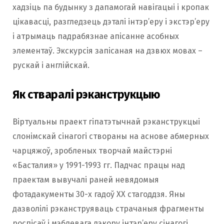
хадзіць па будынку з дапамогай навігацыі і кропак
цікавасці, разгледзець дэталі інтэр’еру і экстэр’еру
і атрымаць падрабязнае апісанне асобных
элементаў. Экскурсія запісаная на дзвюх мовах –
рускай і англійскай.
Як стваралі рэканструкцыю
Віртуальны праект гіпатэтычнай рэканструкцыі
слонімскай сінагогі створаны на аснове абмерных
чарцяжоў, зробленых творчай майстэрні
«Басталия» у 1991-1993 гг. Падчас працы над
праектам вывучалі раней невядомыя
фотадакументы 30-х гадоў ХХ стагоддзя. Яны
дазволілі рэканструяваць страчаныя фрагменты
роспісаў і мэблевага дэкору інтэр’еру сінагогі.