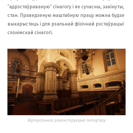
“адрэстаўраваную” сінагогу і яе сучасны, закінуты,
стан. Праведзеную маштабную працу можна будзе
выкарыстаць і для рэальнай фізічнай рэстаўрацыі
слонімскай сінагогі.
Віртуальная рэканструкцыя інтэр’еру