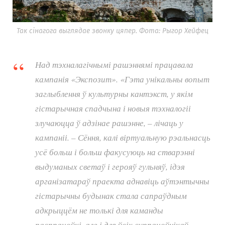
Так сінагога выглядае звонку цяпер. Фота: Рыгор Хейфец
Над тэхналагічнымі рашэннямі працавала
кампанія «Экспозит». «Гэта унікальны вопыт
заглыблення ў культурны кантэкст, у якім
гістарычная спадчына і новыя тэхналогіі
злучаюцца ў адзінае рашэнне, – лічаць у
кампаніі. – Сёння, калі віртуальную рэальнасць
усё больш і больш факусуюць на стварэнні
выдуманых светаў і герояў гульняў, ідэя
арганізатараў праекта аднавіць аўтэнтычны
гістарычны будынак стала сапраўдным
адкрыццём не толькі для каманды
распрацоўкі, але і для ўсіх супрацоўнікаў