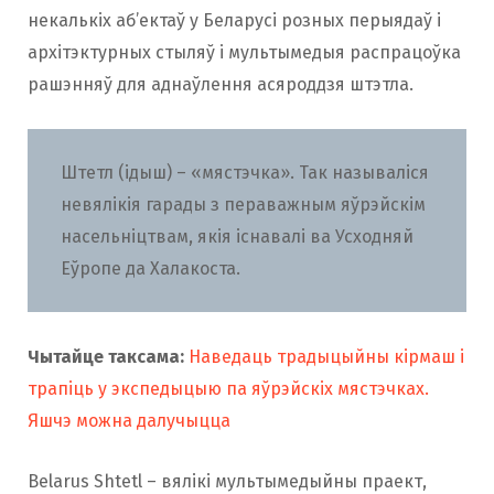
некалькіх аб’ектаў у Беларусі розных перыядаў і
архітэктурных стыляў і мультымедыя распрацоўка
рашэнняў для аднаўлення асяроддзя штэтла.
Штетл (ідыш) – «мястэчка». Так называліся
невялікія гарады з пераважным яўрэйскім
насельніцтвам, якія існавалі ва Усходняй
Еўропе да Халакоста.
Чытайце таксама:
Наведаць традыцыйны кірмаш і
трапіць у экспедыцыю па яўрэйскіх мястэчках.
Яшчэ можна далучыцца
Belarus Shtetl – вялікі мультымедыйны праект,