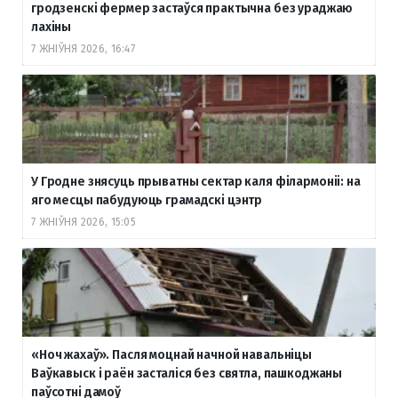
гродзенскі фермер застаўся практычна без ураджаю
лахіны
7 ЖНІЎНЯ 2026, 16:47
У Гродне знясуць прыватны сектар каля філармоніі: на
яго месцы пабудуюць грамадскі цэнтр
7 ЖНІЎНЯ 2026, 15:05
«Ноч жахаў». Пасля моцнай начной навальніцы
Ваўкавыск і раён засталіся без святла, пашкоджаны
паўсотні дамоў