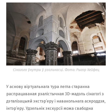
Сінагога ўнутры ў рэальнасці. Фота: Рыгор Хейфец
У аснову віртуальнага тура легла старанна
распрацаваная рэалістычная 3D-мадэль сінагогі з
дэталізацыяй экстэр’еру і навакольнага асяроддзя,
інтэр’еру. Удзельнік экскурсіі можа свабодна