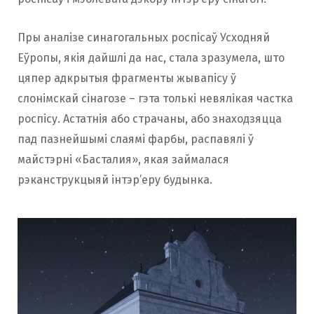
Пры аналізе синагогальных роспісаў Усходняй
Еўропы, якія дайшлі да нас, стала зразумела, што
цяпер адкрытыя фрагменты жывапісу ў
слонімскай сінагозе – гэта толькі невялікая частка
роспісу. Астатнія або страчаны, або знаходзяцца
пад пазнейшымі слаямі фарбы, распавялі ў
майстэрні «Басталия», якая займалася
рэканструкцыяй інтэр’еру будынка.