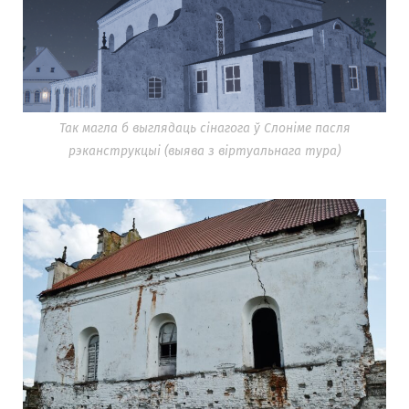
Так магла б выглядаць сінагога ў Слоніме пасля
рэканструкцыі (выява з віртуальнага тура)