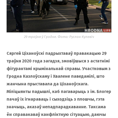
29 траўня ў Гродне. Фота: Руслан Кулевіч
Сяргей Ціханоўскі падрыхтаваў правакацыю 29
траўня 2020 года загадзя, змовіўшыся з астатнімі
фігурантамі крымінальнай справы. Участковым з
Гродна Казлоўскаму і Хвалене паведамілі, што
жанчына прыставала да Ціханоўскага.
Міліцыянты падышлі, каб пагаварыць з ім. Блогер
пачаў іх ігнараваць і сыходзіць з плошчы, гэта
значыць, аказаў непадпарадкаванне. Таксама
ён справакаваў канфліктную сітуацыю, даючы