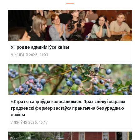
У Гродне адмянілі ўсе квізы
9 ЖНІЎНЯ 2026, 11:03
«Страты сапраўды каласальныя». Праз спёку і маразы
гродзенскі фермер застаўся практычна без ураджаю
лахіны
7 ЖНІЎНЯ 2026, 16:47