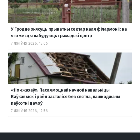
У Гродне знясуць прыватны сектар каля філармоніі: на
яго месцы пабудуюць грамадскі цэнтр
7 ЖНІЎНЯ 2026, 15:05
«Ноч жахаў». Пасля моцнай начной навальніцы
Ваўкавыск і раён засталіся без святла, пашкоджаны
паўсотні дамоў
7 ЖНІЎНЯ 2026, 12:56