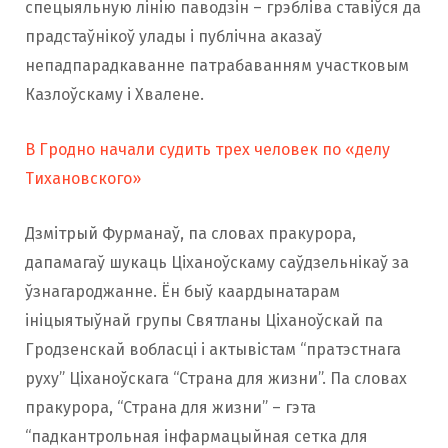
спецыяльную лінію паводзін – грэбліва ставіўся да
прадстаўнікоў улады і публічна аказаў
непадпарадкаванне патрабаванням участковым
Казлоўскаму і Хвалене.
В Гродно начали судить трех человек по «делу
Тихановского»
Дзмітрый Фурманаў, па словах пракурора,
дапамагаў шукаць Ціханоўскаму саўдзельнікаў за
ўзнагароджанне. Ён быў каардынатарам
ініцыятыўнай групы Святланы Ціханоўскай па
Гродзенскай вобласці і актывістам “пратэстнага
руху” Ціханоўскага “Страна для жизни”. Па словах
пракурора, “Страна для жизни” – гэта
“падкантрольная інфармацыйная сетка для