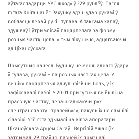
аўтагаспадарцы УУС шкоду ў 229 рублёў. Пасля
гэтага Кніга нанёс Рахунку адзін удар рукамі ў
вобласць левай рукі і тулава. А таксама хапаў,
здушваў і ўтрымліваў пацярпелага за форму і
розныя часткі цела, у тым ліку шыю, адцягваючы
ад Ціханоўскага.
Прысутныя нанеслі Будніку не менш аднаго ўдару
ў тулава, рукамі – па розных частках цела. У
выніку пацярпелыя адчулі фізічны боль, у іх
зафіксавалі пабоі. У 20.01 прысутныя выйшлі на
праезную частку, перашкаджаючы рух
спецтранспарту і тралейбусу, пакуль іх не спынілі
сілавікі. Усё гэта здымалі на відэа аператары
Ціханоўскага Арцём Сакаў і Вяргілій Ушак (іх
затрымалі 29 траўня, пазней іх прызналі