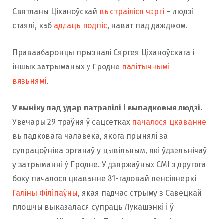
Святланы Ціханоўскай
выстраіліся чэргі
– людзі
стаялі, каб
аддаць подпіс
, нават пад дажджом.
Праваабаронцы прызналі Сяргея Ціханоўскага і
іншых затрыманых у Гродне
палітычнымі
вязьнямі
.
У выніку пад удар патрапілі і выпадковыя людзі.
Увечары 29 траўня ў сацсетках
пачалося цкаванне
выпадковага чалавека, якога прынялі за
супрацоўніка органаў у цывільным, які ўдзельнічаў
у затрыманні ў Гродне. У дзяржаўных СМІ з другога
боку пачалося цкаванне 81-гадовай пенсіянеркі
Галіны Філіпаўны
, якая падчас стрыму з Савецкай
плошчы выказалася супраць Лукашэнкі і ў