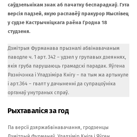
саўдзельнікам знак аб пачатку беспарадкаў. Гэта
версія падзей, якую распавёў пракурор Мыслівец
у судзе Кастрычніцкага раёна Гродна 18
студзеня.
Дзмітрыя Фурманава прызналі абвінавачаным
паводле ч. 1 арт. 342 – удзел у групавых дзеяннях,
якія груба парушаюць грамадскі парадак. Яўгена
Разнічэнка і Уладзіміра Кнігу – па тым жа артыкуле
і арт.364 – гвалт у дачыненні да супрацоўніка
органаў унутраных спраў.
Рыхтаваліся за год
Па версіі дзяржабвінавачання, гродзенцы
Дзмітрый Фурманаў, Уладзімір Кніга і Яўген