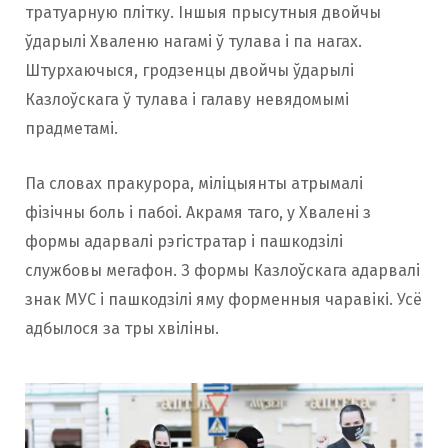
тратуарную плітку. Іншыя прысутныя двойчы
ўдарылі Хваленю нагамі ў тулава і па нагах.
Штурхаючыся, гродзенцы двойчы ўдарылі
Казлоўскага ў тулава і галаву невядомымі
прадметамі.
Па словах пракурора, міліцыянты атрымалі
фізічны боль і пабоі. Акрамя таго, у Хвалені з
формы адарвалі рэгістратар і пашкодзілі
службовы мегафон. З формы Казлоўскага адарвалі
знак МУС і пашкодзілі яму форменныя чаравікі. Усё
адбылося за тры хвіліны.