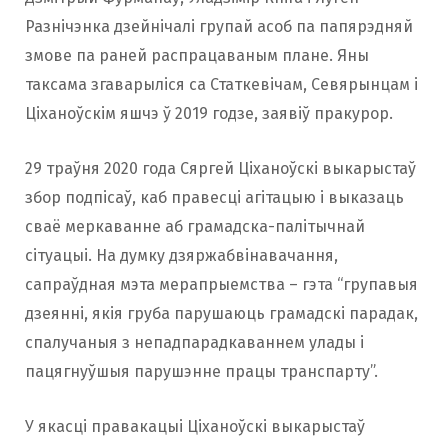
Разнічэнка дзейнічалі групай асоб па папярэдняй
змове па раней распрацаваным плане. Яны
таксама згаварыліся са Статкевічам, Севярынцам і
Ціханоўскім яшчэ ў 2019 годзе, заявіў пракурор.
29 траўня 2020 года Сяргей Ціханоўскі выкарыстаў
збор подпісаў, каб правесці агітацыю і выказаць
сваё меркаванне аб грамадска-палітычнай
сітуацыі. На думку дзяржабвінавачання,
сапраўдная мэта мерапрыемства – гэта “групавыя
дзеянні, якія груба парушаюць грамадскі парадак,
спалучаныя з непадпарадкаваннем улады і
пацягнуўшыя парушэнне працы транспарту”.
У якасці правакацыі Ціханоўскі выкарыстаў