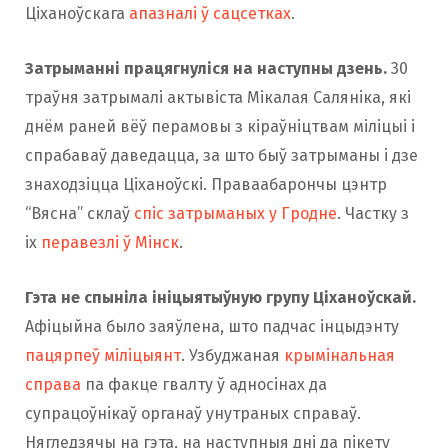
Ціханоўскага
апазналі ў сацсетках
.
Затрыманні працягнуліся на наступны дзень.
30
траўня затрымалі актывіста Мікалая Саляніка, які
днём раней вёў перамовы з кіраўніцтвам міліцыі і
спрабаваў даведацца, за што быў затрыманы і дзе
знаходзіцца Ціханоўскі. Праваабарончы цэнтр
“Вясна” склаў
спіс затрыманых у Гродне
. Частку з
іх
перавезлі ў Мінск
.
Гэта не спыніла ініцыятыўную групу Ціханоўскай.
Афіцыйна было заяўлена, што падчас інцыдэнту
пацярпеў міліцыянт
. Узбуджаная
крымінальная
справа
па факце гвалту ў адносінах да
супрацоўнікаў органаў унутраных справаў.
Нягледзячы на ​​гэта, на наступныя дні да пікету