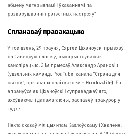
абмену матэрыяламі і ўказаннямі па
разварушванні пратэстных настрояў”.
Спланаваў правакацыю
У той дзень, 29 траўня, Сяргей Ціханоўскі прыехаў
на Савецкую плошчу, выкарыстоўваючы
канспірацыю. З ім прыехаў Аляксандр Арановіч
(удзельнік каманды YouTube-канала “Страна для
жизни”, прызнаны палітвязнем –
Hrodna.life)
. Ён
апрануўся як Ціханоўскі і суправаджаў яго,
ахоўваючы і дапамагаючы, распавёў пракурор у
судзе.
Нехта сказаў міліцыянтам Казлоўскаму і Хвалене,
што жанчына прыстае да Ціханоўскага. У 19.54 яны