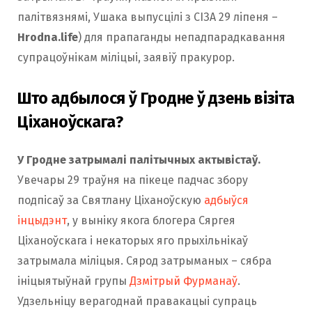
палітвязнямі, Ушака выпусцілі з СІЗА 29 ліпеня –
Hrodna.life
) для прапаганды непадпарадкавання
супрацоўнікам міліцыі, заявіў пракурор.
Што адбылося ў Гродне ў дзень візіта
Ціханоўскага?
У Гродне затрымалі палітычных актывістаў.
Увечары 29 траўня на пікеце падчас збору
подпісаў за Святлану Ціханоўскую
адбыўся
інцыдэнт
, у выніку якога блогера Сяргея
Ціханоўскага і некаторых яго прыхільнікаў
затрымала міліцыя. Сярод затрыманых – сябра
ініцыятыўнай групы
Дзмітрый Фурманаў
.
Удзельніцу верагоднай правакацыі супраць