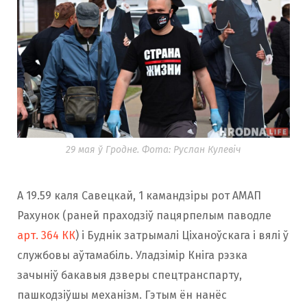
29 мая ў Гродне. Фота: Руслан Кулевіч
А 19.59 каля Савецкай, 1 камандзіры рот АМАП
Рахунок (раней праходзіў пацярпелым паводле
арт. 364 КК
) і Буднік затрымалі Ціханоўскага і вялі ў
службовы аўтамабіль. Уладзімір Кніга рэзка
зачыніў бакавыя дзверы спецтранспарту,
пашкодзіўшы механізм. Гэтым ён нанёс