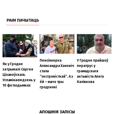
РАІМ ПАЧЫТАЦЬ
Пенсіянерка
У Гродне прайшоў
Як у Гродне
Аляксандра Ханевіч
ператрус у
затрымалі Сяргея
стала
грамадскага
Ціханоўскага.
“экстрэмісткай”. А з
актывіста Алега
Успамінаем дзень у
ёй – яшчэ тры
Калінкова
10 фотаздымках
гродзенкі
АПОШНІЯ ЗАПІСЫ