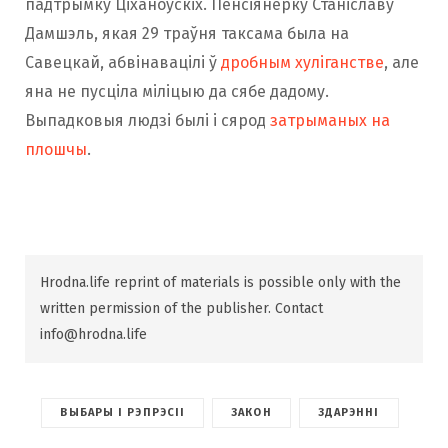
падтрымку Ціханоўскіх. Пенсіянерку Станіславу
Дамшэль, якая 29 траўня таксама была на
Савецкай, абвінавацілі ў
дробным хуліганстве
, але
яна не пусціла міліцыю да сябе дадому.
Выпадковыя людзі былі і сярод
затрыманых на
плошчы
.
Hrodna.life reprint of materials is possible only with the
written permission of the publisher. Contact
info@hrodna.life
ВЫБАРЫ І РЭПРЭСІІ
ЗАКОН
ЗДАРЭННІ