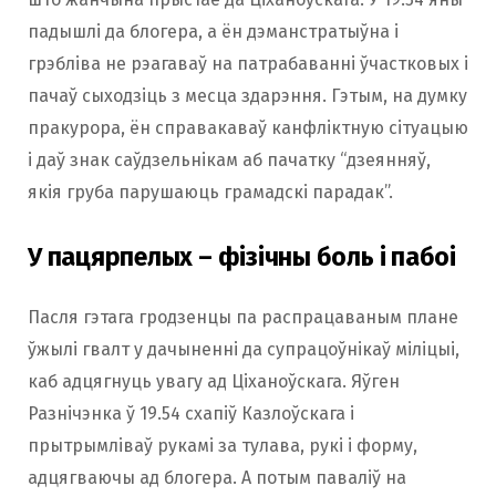
падышлі да блогера, а ён дэманстратыўна і
грэбліва не рэагаваў на патрабаванні ўчастковых і
пачаў сыходзіць з месца здарэння. Гэтым, на думку
пракурора, ён справакаваў канфліктную сітуацыю
і даў знак саўдзельнікам аб пачатку “дзеянняў,
якія груба парушаюць грамадскі парадак”.
У пацярпелых – фізічны боль і пабоі
Пасля гэтага гродзенцы па распрацаваным плане
ўжылі гвалт у дачыненні да супрацоўнікаў міліцыі,
каб адцягнуць увагу ад Ціханоўскага. Яўген
Разнічэнка ў 19.54 схапіў Казлоўскага і
прытрымліваў рукамі за тулава, рукі і форму,
адцягваючы ад блогера. А потым паваліў на