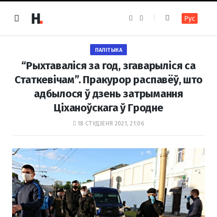
F
I
Рус
a
n
c
s
e
t
b
a
o
g
ПАЛІТЫКА
o
r
k
a
“Рыхтаваліся за год, згаварыліся са
m
Статкевічам”. Пракурор распавёў, што
адбылося ў дзень затрымання
Ціханоўскага ў Гродне
18 СТУДЗЕНЯ 2021, 21:06