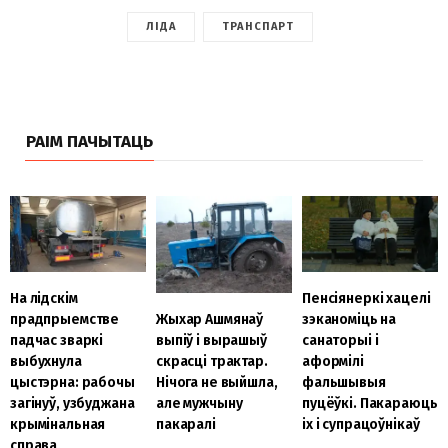
ЛІДА
ТРАНСПАРТ
РАІМ ПАЧЫТАЦЬ
На лідскім
Пенсіянеркі хацелі
Жыхар Ашмянаў
прадпрыемстве
зэканоміць на
выпіў і вырашыў
падчас зваркі
санаторыі і
скрасці трактар.
выбухнула
аформілі
Нічога не выйшла,
цыстэрна: рабочы
фальшывыя
але мужчыну
загінуў, узбуджана
пуцёўкі. Пакараюць
пакаралі
крымінальная
іх і супрацоўнікаў
справа