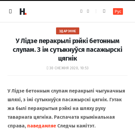
F
I
Рус
a
n
c
s
e
t
b
a
o
g
ЗДАРЭННЕ
o
r
k
a
У Лідзе перакрылі рэйкі бетонным
m
слупам. З ім сутыкнуўся пасажырскі
цягнік
30 СНЕЖНЯ 2020, 10:53
У Лідзе бетонным слупам перакрылі чыгуначныя
шляхі, з імі сутыкнуўся пасажырскі цягнік. Гэтак
жа былі перакрытыя рэйкі на шляху руху
таварнага цягніка. Распачата крымінальная
справа,
паведамляе
Следчы камітэт.