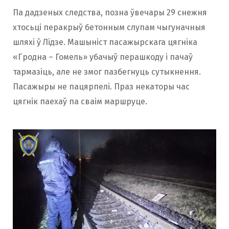
Па дадзеных следства, позна ўвечары 29 снежня
хтосьці перакрыў бетонным слупам чыгуначныя
шляхі ў Лідзе. Машыніст пасажырскага цягніка
«Гродна – Гомель» убачыў перашкоду і пачаў
тармазіць, але не змог пазбегнуць сутыкнення.
Пасажыры не пацярпелі. Праз некаторы час
цягнік паехаў па сваім маршруце.