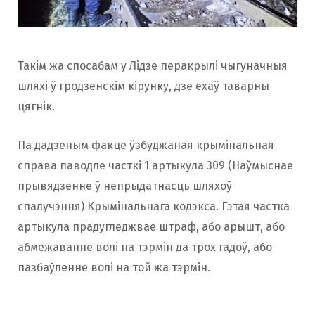
Такім жа спосабам у Лідзе перакрылі чыгуначныя
шляхі ў гродзенскім кірунку, дзе ехаў таварны
цягнік.
Па дадзеным факце ўзбуджаная крымінальная
справа паводле часткі 1 артыкула 309 (Наўмыснае
прывядзенне ў непрыдатнасць шляхоў
спалучэння) Крымінальнага кодэкса. Гэтая частка
артыкула прадугледжвае штраф, або арышт, або
абмежаванне волі на тэрмін да трох гадоў, або
пазбаўленне волі на той жа тэрмін.