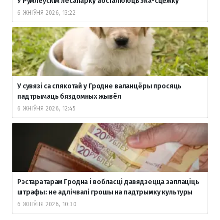
У Румлёўскім лесапарку абсталююць эка-сцежку
6 ЖНІЎНЯ 2026, 13:22
У сувязі са спякотай у Гродне валанцёры просяць
падтрымаць бяздомных жывёл
6 ЖНІЎНЯ 2026, 12:45
Рэстаратарам Гродна і вобласці давядзецца заплаціць
штрафы: не адлічвалі грошы на падтрымку культуры
6 ЖНІЎНЯ 2026, 10:30