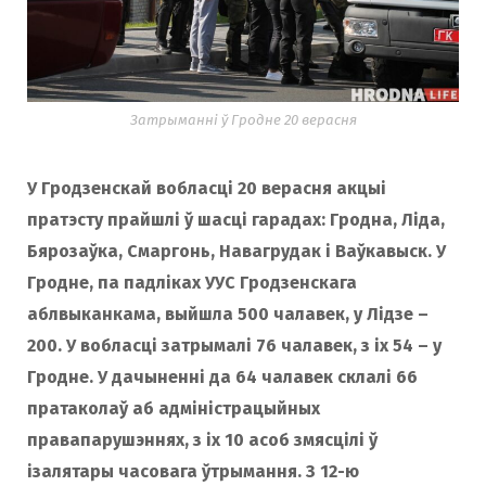
Затрыманні ў Гродне 20 верасня
У Гродзенскай вобласці 20 верасня акцыі
пратэсту прайшлі ў шасці гарадах: Гродна, Ліда,
Бярозаўка, Смаргонь, Навагрудак і Ваўкавыск. У
Гродне, па падліках УУС Гродзенскага
аблвыканкама, выйшла 500 чалавек, у Лідзе –
200. У вобласці затрымалі 76 чалавек, з іх 54 – у
Гродне. У дачыненні да 64 чалавек склалі 66
пратаколаў аб адміністрацыйных
правапарушэннях, з іх 10 асоб змясцілі ў
ізалятары часовага ўтрымання. З 12-ю