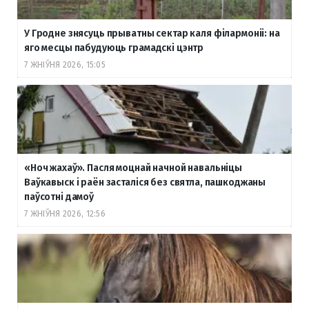
У Гродне знясуць прыватны сектар каля філармоніі: на
яго месцы пабудуюць грамадскі цэнтр
7 ЖНІЎНЯ 2026, 15:05
«Ноч жахаў». Пасля моцнай начной навальніцы
Ваўкавыск і раён засталіся без святла, пашкоджаны
паўсотні дамоў
7 ЖНІЎНЯ 2026, 12:56