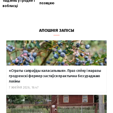
тыдзень у Гродне і
позицию
вобласці
АПОШНІЯ ЗАПІСЫ
«Страты сапраўды каласальныя». Праз спёку і маразы
гродзенскі фермер застаўся практычна без ураджаю
лахіны
7 ЖНІЎНЯ 2026, 16:47