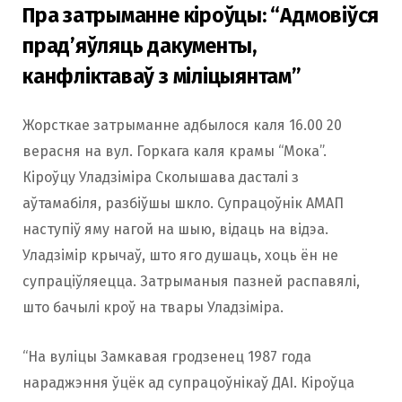
Пра затрыманне кіроўцы: “Адмовіўся
прад’яўляць дакументы,
канфліктаваў з міліцыянтам”
Жорсткае затрыманне адбылося каля 16.00 20
верасня на вул. Горкага каля крамы “Мока”.
Кіроўцу Уладзіміра Сколышава дасталі з
аўтамабіля, разбіўшы шкло. Супрацоўнік АМАП
наступіў яму нагой на шыю, відаць на відэа.
Уладзімір крычаў, што яго душаць, хоць ён не
супраціўляецца. Затрыманыя пазней распавялі,
што бачылі кроў на твары Уладзіміра.
“На вуліцы Замкавая гродзенец 1987 года
нараджэння ўцёк ад супрацоўнікаў ДАІ. Кіроўца