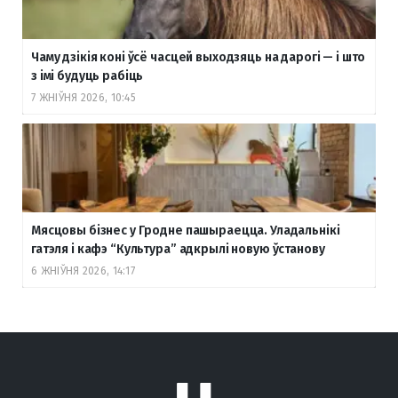
Чаму дзікія коні ўсё часцей выходзяць на дарогі — і што
з імі будуць рабіць
7 ЖНІЎНЯ 2026, 10:45
Мясцовы бізнес у Гродне пашыраецца. Уладальнікі
гатэля і кафэ “Культура” адкрылі новую ўстанову
6 ЖНІЎНЯ 2026, 14:17