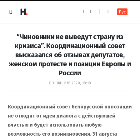
F
I
Рус
a
n
c
s
e
t
b
a
o
g
“Чиновники не выведут страну из
o
r
k
a
кризиса”. Координационный совет
m
высказался об отзывах депутатов,
женском протесте и позиции Европы и
России
31 ЖНІЎНЯ 2020, 18:18
Координационный совет белорусской оппозиции
не отходит от идеи диалога с действующей
властью и будет использовать любую
возможность его возникновения.
31 августа