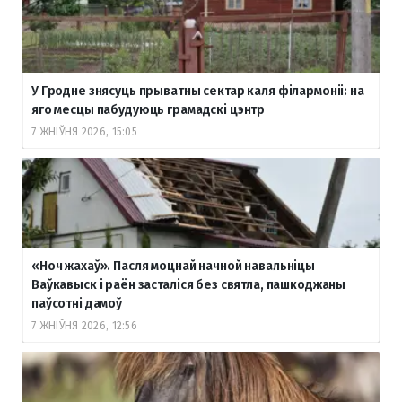
У Гродне знясуць прыватны сектар каля філармоніі: на
яго месцы пабудуюць грамадскі цэнтр
7 ЖНІЎНЯ 2026, 15:05
«Ноч жахаў». Пасля моцнай начной навальніцы
Ваўкавыск і раён засталіся без святла, пашкоджаны
паўсотні дамоў
7 ЖНІЎНЯ 2026, 12:56