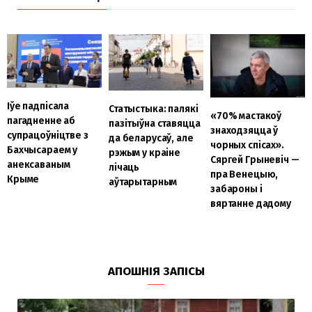
Іўе падпісала
Статыстыка: палякі
«70% мастакоў
пагадненне аб
пазітыўна ставяцца
знаходзяцца ў
супрацоўніцтве з
да беларусаў, але
чорных спісах».
Бахчысараем у
рэжым у краіне
Сяргей Грыневіч —
анексаваным
лічаць
пра Венецыю,
Крыме
аўтарытарным
забароны і
вяртанне дадому
АПОШНІЯ ЗАПІСЫ