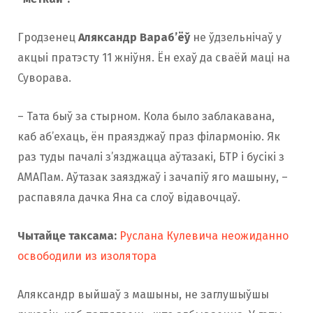
Гродзенец
Аляксандр Вараб’ёў
не ўдзельнічаў у
акцыі пратэсту 11 жніўня. Ён ехаў да сваёй маці на
Суворава.
– Тата быў за стырном. Кола было заблакавана,
каб аб’ехаць, ён праязджаў праз філармонію. Як
раз туды пачалі з’язджацца аўтазакі, БТР і бусікі з
АМАПам. Аўтазак заязджаў і зачапіў яго машыну, –
распавяла дачка Яна са слоў відавочцаў.
Чытайце таксама:
Руслана Кулевича неожиданно
освободили из изолятора
Аляксандр выйшаў з машыны, не заглушыўшы