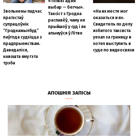
«Толькі адзін
выбар — бегчы».
Звольнены падчас
«На их месте мог
Таксіст з Гродна
пратэстаў
оказаться и я».
распавёў, чаму не
супрацоўнік
Свидетель по делу
прыйшоў у суд і як
“Гроднажылбуд”
избитого таксиста
апынуўся ў Літве
паўгода судзіцца з
уехал за границу и
прадпрыемствам.
хотел выступить в
Даведаліся,
суде по видеосвязи
навошта яму гэта
трэба
АПОШНІЯ ЗАПІСЫ