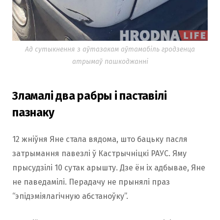
Ад сутыкнення з аўтазакам аўтамабіль гродзенца
атрымаў пашкоджанні
Зламалі два рабры і паставілі
пазнаку
12 жніўня Яне стала вядома, што бацьку пасля
затрымання павезлі ў Кастрычніцкі РАУС. Яму
прысудзілі 10 сутак арышту. Дзе ён іх адбывае, Яне
не паведамілі. Перадачу не прынялі праз
“эпідэміялагічную абстаноўку”.