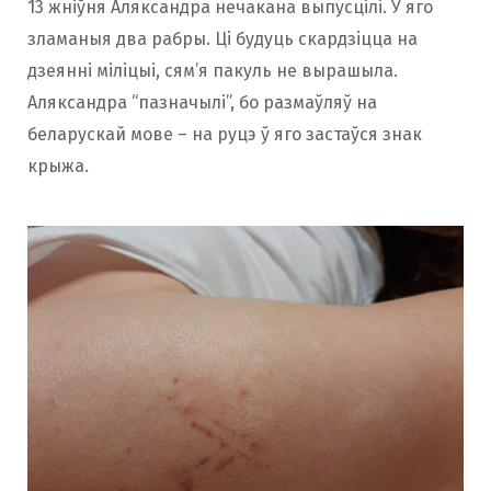
13 жніўня Аляксандра нечакана выпусцілі. У яго
зламаныя два рабры. Ці будуць скардзіцца на
дзеянні міліцыі, сям’я пакуль не вырашыла.
Аляксандра “пазначылі”, бо размаўляў на
беларускай мове – на руцэ ў яго застаўся знак
крыжа.