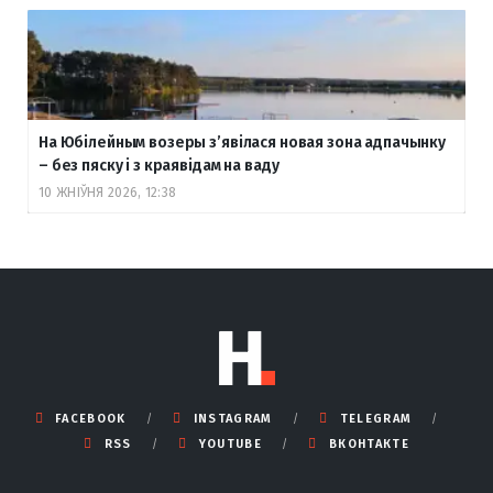
На Юбілейным возеры з’явілася новая зона адпачынку
– без пяску і з краявідам на ваду
10 ЖНІЎНЯ 2026, 12:38
FACEBOOK
INSTAGRAM
TELEGRAM
RSS
YOUTUBE
ВКОНТАКТЕ