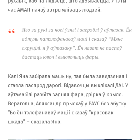
рухавік, каб паглядзець, што адбываецца. У гэты
час АМАП пачаў затрымліваць людзей.
Яго за рукі за ногі ўзялі і загрэблі ў аўтазак. Ён
адтуль патэлефанаваў маці і сказаў “Мяне
скруцілі, я ў аўтазаку”. Ён нават не паспеў
дастаць ключ і выключыць фары.
Калі Яна забірала машыну, тая была заведзеная і
стаяла пасярод дарогі. Відавочцы выклікалі ДАІ. У
аўтамабілі разбіта задняя фара, дзірка ў крыле.
Верагодна, Аляксандр прыехаў у РАУС без абутку.
“Бо ён тэлефанаваў маці і сказаў “красовак
шкада”, – сказала Яна.