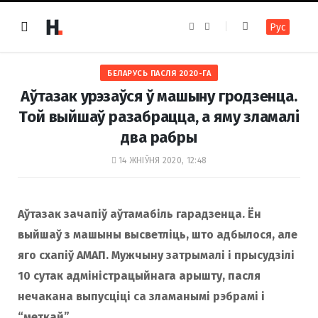
F
I
Рус
a
n
c
s
e
t
b
a
o
g
БЕЛАРУСЬ ПАСЛЯ 2020-ГА
o
r
k
a
Аўтазак урэзаўся ў машыну гродзенца.
m
Той выйшаў разабрацца, а яму зламалі
два рабры
14 ЖНІЎНЯ 2020, 12:48
Аўтазак зачапіў аўтамабіль гарадзенца. Ён
выйшаў з машыны высветліць, што адбылося, але
яго схапіў АМАП. Мужчыну затрымалі і прысудзілі
10 сутак адміністрацыйнага арышту, пасля
нечакана выпусціці са зламанымі рэбрамі і
“меткай”.