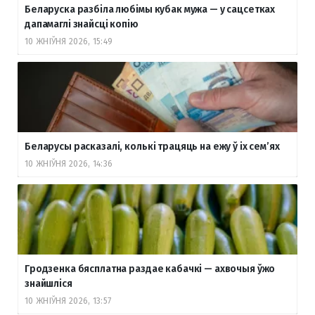
Беларуска разбіла любімы кубак мужа — у сацсетках
дапамаглі знайсці копію
10 ЖНІЎНЯ 2026, 15:49
Беларусы расказалі, колькі трацяць на ежу ў іх сем’ях
10 ЖНІЎНЯ 2026, 14:36
Гродзенка бясплатна раздае кабачкі — ахвочыя ўжо
знайшліся
10 ЖНІЎНЯ 2026, 13:57