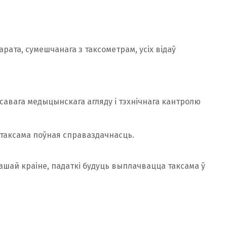
рата, сумешчанага з таксометрам, усіх відаў
авага медыцынскага агляду і тэхнічнага кантролю
 таксама поўная справаздачнасць.
нашай краіне, падаткі будуць выплачвацца таксама ў