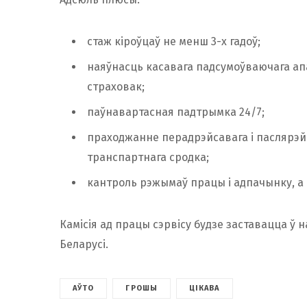
стаж кіроўцаў не менш 3-х гадоў;
наяўнасць касавага падсумоўваючага апа
страховак;
паўнавартасная падтрымка 24/7;
праходжанне перадрэйсавага і паслярэйс
транспартнага сродка;
кантроль рэжымаў працы і адпачынку, а
Камісія ад працы сэрвісу будзе заставацца ў 
Беларусі.
АЎТО
ГРОШЫ
ЦІКАВА