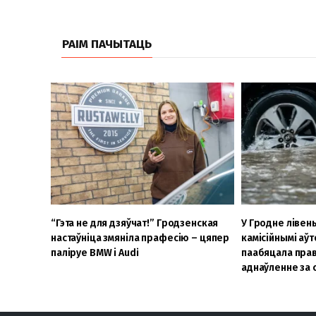
РАІМ ПАЧЫТАЦЬ
“Гэта не для дзяўчат!” Гродзенская
У Гродне лівень
настаўніца змяніла прафесію – цяпер
камісійнымі аўт
паліруе BMW і Audi
паабяцала прав
аднаўленне за 