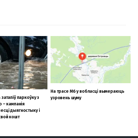
На трасе М6 у вобласці вымераюць
 затапіў паркоўку з
узровень шуму
о – кампанія
есці дыягностыку і
свой кошт