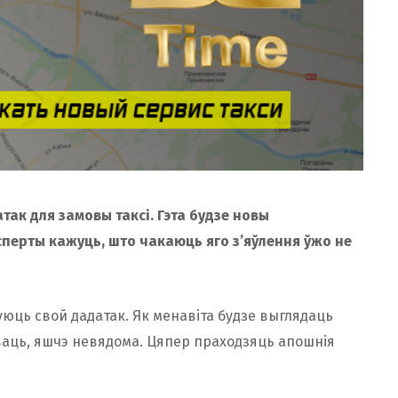
так для замовы таксі. Гэта будзе новы
сперты кажуць, што чакаюць яго з’яўлення ўжо не
уюць свой дадатак. Як менавіта будзе выглядаць
ваць, яшчэ невядома. Цяпер праходзяць апошнія