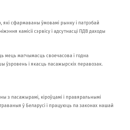
, які сфармаваны ўмовамі рынку і патрэбай
іжэння камісіі сэрвісу і адсутнасці ПДВ даходы
ць мець магчымасць своечасова і годна
шы ўзровень і якасць пасажырскіх перавозак.
ны з пасажырамі, кіроўцамі і правяральнымі
істраваныя ў Беларусі і працуюць па законах нашай