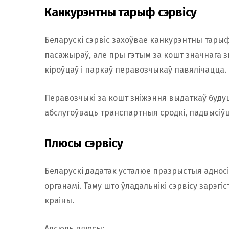
Канкурэнтны тарыф сэрвісу
Беларускі сэрвіс захоўвае канкурэнтны тарыф
пасажыраў, але пры гэтым за кошт значнага зн
кіроўцаў і паркаў перавозчыкаў павялічацца.
Перавозчыкі за кошт зніжэння выдаткаў буду
абслугоўваць транспартныя сродкі, падвысіў
Плюсы сэрвісу
Беларускі дадатак усталюе празрыстыя адносі
органамі. Таму што ўладальнікі сэрвісу зарэг
краіны.
Адсюль плюсы: