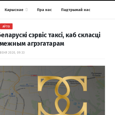
Карыснае
Пра нас
Падтрымай нас
АЎТО
арускі сэрвіс таксі, каб скласці
межным агрэгатарам
ВЕНЯ 2020, 09:33