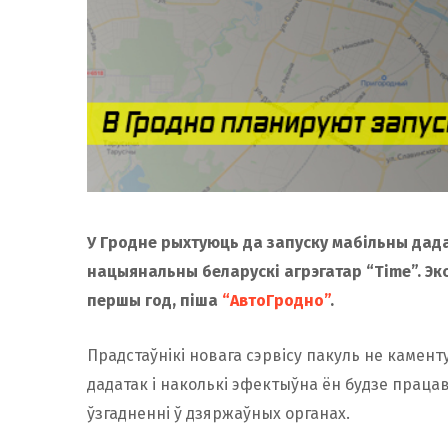
У Гродне рыхтуюць да запуску мабільны дада
нацыянальны беларускі агрэгатар “Time”. Эк
першы год, піша
“АвтоГродно”
.
Прадстаўнікі новага сэрвісу пакуль не камент
дадатак і наколькі эфектыўна ён будзе праца
ўзгадненні ў дзяржаўных органах.