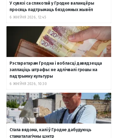
У сувязі са спякотай у Гродне валанцёры
просяць падтрымаць бяздомных жывёл
6 ЖНІЎНЯ 2026, 12:45
Рэстаратарам Гродна і вобласці давядзецца
заплаціць штрафы: не адлічвалі грошы на
падтрымку культуры
6 ЖНІЎНЯ 2026, 10:30
Стала вядома, калі ў Гродне дабудуюць
стаматалагічны цэнтр