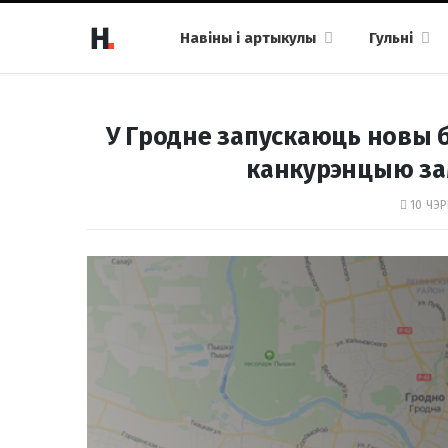
Навіны і артыкулы
Гульні
У Гродне запускаюць новы бел
канкурэнцыю за
10 ЧЭР