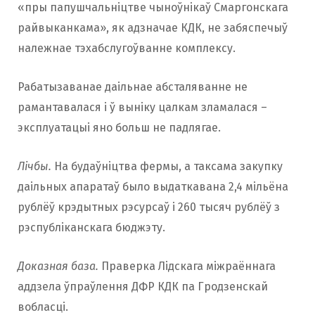
«пры папушчальніцтве чыноўнікаў Смаргонскага
райвыканкама», як адзначае КДК, не забяспечыў
належнае тэхабслугоўванне комплексу.
Рабатызаванае даільнае абсталяванне не
рамантавалася і ў выніку цалкам зламалася –
эксплуатацыі яно больш не падлягае.
Лічбы.
На будаўніцтва фермы, а таксама закупку
даільных апаратаў было выдаткавана 2,4 мільёна
рублёў крэдытных рэсурсаў і 260 тысяч рублёў з
рэспубліканскага бюджэту.
Доказная база.
Праверка Лідскага міжраённага
аддзела ўпраўлення ДФР КДК па Гродзенскай
вобласці.