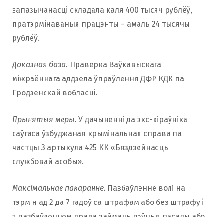
запазычанасці складала каля 400 тысяч рублёў,
пратэрмінаваныя працэнты – амаль 24 тысячы
рублёў.
Доказная база.
Праверка Ваўкавыскага
міжраённага аддзела ўпраўлення ДФР КДК па
Гродзенскай вобласці.
Прынятыя меры.
У дачыненні да экс-кіраўніка
саўгаса ўзбуджаная крымінальная справа па
частцы 3 артыкула 425 КК «Бяздзейнасць
службовай асобы».
Максімальнае пакаранне.
Пазбаўленне волі на
тэрмін ад 2 да 7 гадоў са штрафам або без штрафу i
з пазбаўленнем права займаць пэўныя пасады або