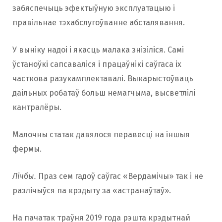
забяспечыць эфектыўную эксплуатацыю і
правільнае тэхабслугоўванне абсталявання.
У выніку надоі і якасць малака знізіліся. Самі
ўстаноўкі сапсаваліся і працаўнікі саўгаса іх
часткова разукамплектавалі. Выкарыстоўваць
даільных робатаў больш немагчыма, высветлілі
кантралёры.
Малочны статак давялося перавесці на іншыя
фермы.
Лічбы.
Праз сем гадоў саўгас «Вердамічы» так і не
разлічыўся па крэдыту за «астранаўтаў».
На пачатак траўня 2019 года рэшта крэдытнай