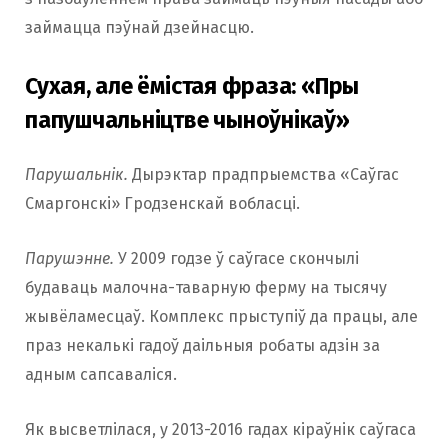
займацца пэўнай дзейнасцю.
Сухая, але ёмістая фраза: «Пры
папушчальніцтве чыноўнікаў»
Парушальнік.
Дырэктар прадпрыемства «Саўгас
Смаргонскі» Гродзенскай вобласці.
Парушэнне.
У 2009 годзе ў саўгасе скончылі
будаваць малочна-таварную ферму на тысячу
жывёламесцаў. Комплекс прыступіў да працы, але
праз некалькі гадоў даільныя робаты адзін за
адным сапсаваліся.
Як высветлілася, у 2013-2016 гадах кіраўнік саўгаса