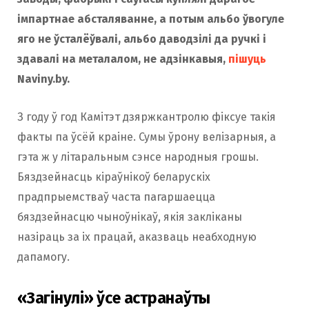
імпартнае абсталяванне, а потым альбо ўвогуле
яго не ўсталёўвалі, альбо даводзілі да ручкі і
здавалі на металалом, не адзінкавыя,
пішуць
Naviny.by.
З году ў год Камітэт дзяржкантролю фіксуе такія
факты па ўсёй краіне. Сумы ўрону велізарныя, а
гэта ж у літаральным сэнсе народныя грошы.
Бяздзейнасць кіраўнікоў беларускіх
прадпрыемстваў часта пагаршаецца
бяздзейнасцю чыноўнікаў, якія закліканы
назіраць за іх працай, аказваць неабходную
дапамогу.
«Загінулі» ўсе астранаўты