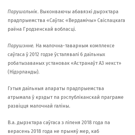
Парушальнік
. Выконваючы абавязкі дырэктара
прадпрыемства «Саўгас «Вердамічы» Свіслацкага
раёна Гродзенскай вобласці.
Парушэнне.
На малочна-таварным комплексе
саўгаса ў 2012 годзе ўсталявалі 6 даільных
робатызаваных установак «Астранаўт А3 некст»
(Нідэрланды).
Гэтыя даільныя апараты прадпрыемства
атрымала ў крэдыт па рэспубліканскай праграме
развіцця малочнай галіны.
В.а. дырэктара саўгаса з ліпеня 2018 года па
верасень 2018 года не прыняў мер, каб