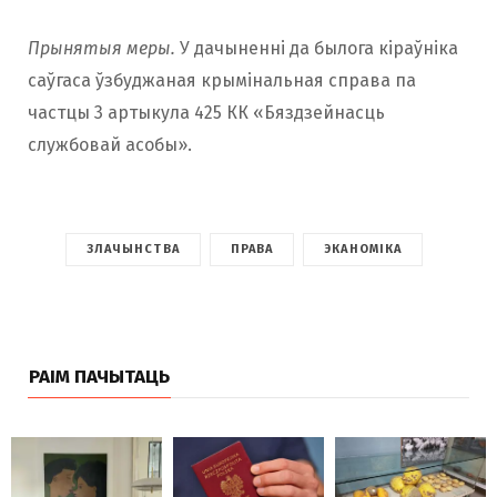
Прынятыя меры.
У дачыненні да былога кіраўніка
саўгаса ўзбуджаная крымінальная справа па
частцы 3 артыкула 425 КК «Бяздзейнасць
службовай асобы».
ЗЛАЧЫНСТВА
ПРАВА
ЭКАНОМІКА
РАІМ ПАЧЫТАЦЬ