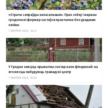
«Страты сапраўды каласальныя». Праз спёку і маразы
гродзенскі фермер застаўся практычна без ураджаю
лахіны
7 ЖНІЎНЯ 2026, 16:47
У Гродне знясуць прыватны сектар каля філармоніі: на
яго месцы пабудуюць грамадскі цэнтр
7 ЖНІЎНЯ 2026, 15:05