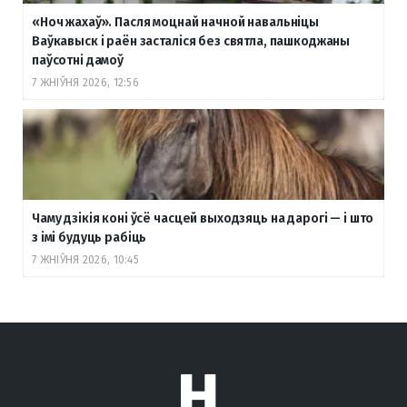
«Ноч жахаў». Пасля моцнай начной навальніцы
Ваўкавыск і раён засталіся без святла, пашкоджаны
паўсотні дамоў
7 ЖНІЎНЯ 2026, 12:56
Чаму дзікія коні ўсё часцей выходзяць на дарогі — і што
з імі будуць рабіць
7 ЖНІЎНЯ 2026, 10:45