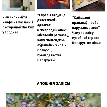
“Справы вядуцца
Чым скончыўся
“Каб музей
дзясяткамі”.
канфлікт мастачкі і
працаваў, трэба
Адвакат-
рэстарацыі The Cult
парушаць закон”.
міжнароднік Алесь
у Гродне?
Чаму крызіс у
Міхалевіч расказаў,
музейнай справе
чаму спецслужбы
Беларусі не мінае
еўрапейскіх краін
блакуюць
грамадзянства
беларусам
АПОШНІЯ ЗАПІСЫ