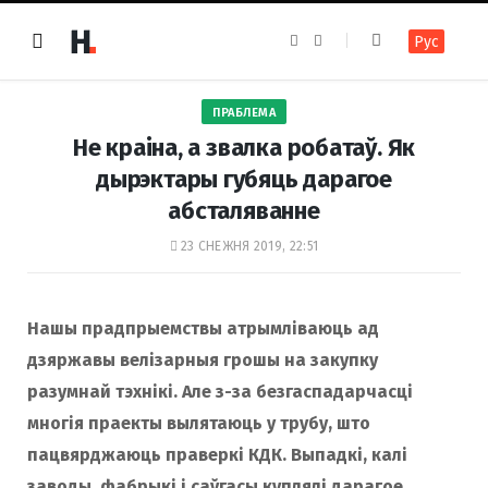
F
I
Рус
a
n
c
s
e
t
b
a
o
g
ПРАБЛЕМА
o
r
k
a
Не краіна, а звалка робатаў. Як
m
дырэктары губяць дарагое
абсталяванне
23 СНЕЖНЯ 2019, 22:51
Нашы прадпрыемствы атрымліваюць ад
дзяржавы велізарныя грошы на закупку
разумнай тэхнікі. Але з-за безгаспадарчасці
многія праекты вылятаюць у трубу, што
пацвярджаюць праверкі КДК. Выпадкі, калі
заводы, фабрыкі і саўгасы куплялі дарагое