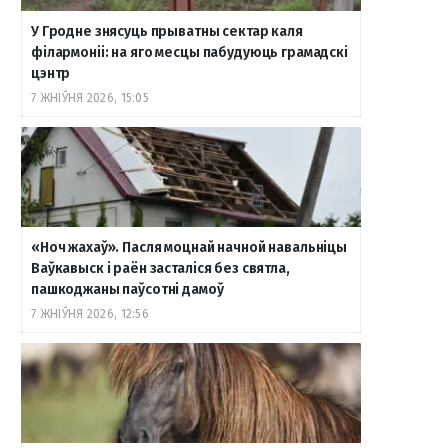
У Гродне знясуць прыватны сектар каля
філармоніі: на яго месцы пабудуюць грамадскі
цэнтр
7 ЖНІЎНЯ 2026, 15:05
«Ноч жахаў». Пасля моцнай начной навальніцы
Ваўкавыск і раён засталіся без святла,
пашкоджаны паўсотні дамоў
7 ЖНІЎНЯ 2026, 12:56