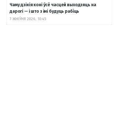
Чаму дзікія коні ўсё часцей выходзяць на
дарогі — і што з імі будуць рабіць
7 ЖНІЎНЯ 2026, 10:45