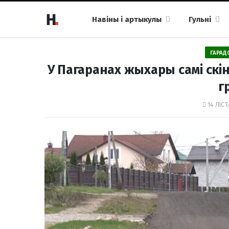
Навіны і артыкулы
Гульні
ГАРАД
У Пагаранах жыхары самі скін
г
14 ЛІСТ