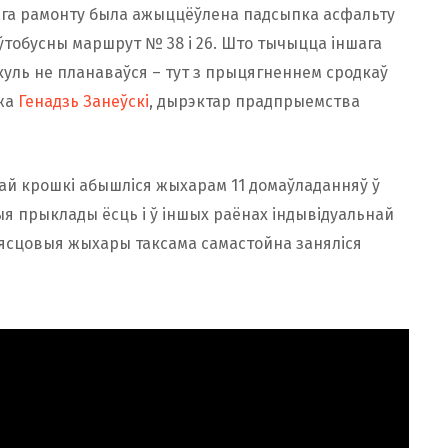
ага рамонту была ажыццёўлена падсыпка асфальту
ўтобусны маршрут № 38 і 26. Што тычыцца іншага
акуль не планаваўся – тут з прыцягненнем сродкаў
ажа
Генадзь Занеўскі
, дырэктар прадпрыемства
ай крошкі абышліся жыхарам 11 домаўладанняў ў
ныя прыклады ёсць і ў іншых раёнах індывідуальнай
мясцовыя жыхары таксама самастойна заняліся