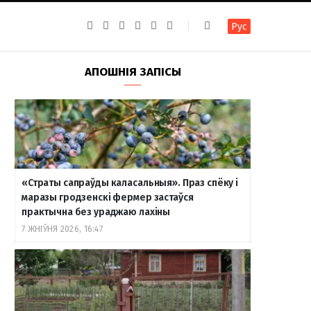
F
I
T
R
Y
В
Рус
a
n
e
S
o
к
c
s
l
S
u
о
e
t
e
T
н
b
a
g
u
т
АПОШНІЯ ЗАПІСЫ
o
g
r
b
а
o
r
a
e
к
k
a
m
т
m
е
«Страты сапраўды каласальныя». Праз спёку і
маразы гродзенскі фермер застаўся
практычна без ураджаю лахіны
7 ЖНІЎНЯ 2026, 16:47