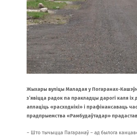
Жыхары вуліцы Маладая у Погаранах-Кашэўні
з’явіцца радок па пракладцы дарогі каля іх д
аплаціць «расходнікі» і прафінансаваць час
прадпрыемства «Рамбудаўтадар» прадаставі
– Што тычыцца Пагаранаў – ад былога канца