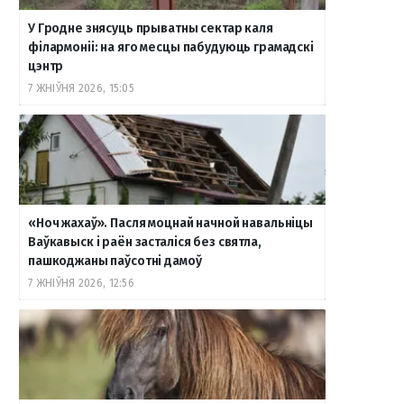
У Гродне знясуць прыватны сектар каля
філармоніі: на яго месцы пабудуюць грамадскі
цэнтр
7 ЖНІЎНЯ 2026, 15:05
«Ноч жахаў». Пасля моцнай начной навальніцы
Ваўкавыск і раён засталіся без святла,
пашкоджаны паўсотні дамоў
7 ЖНІЎНЯ 2026, 12:56