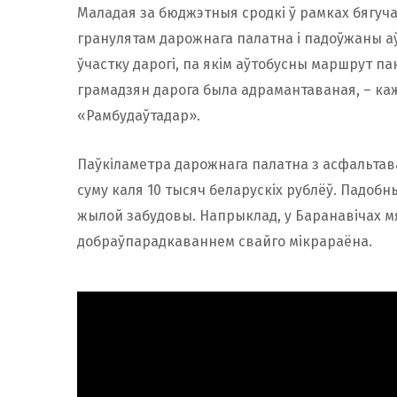
Маладая за бюджэтныя сродкі ў рамках бягуч
гранулятам дарожнага палатна і падоўжаны а
ўчастку дарогі, па якім аўтобусны маршрут п
грамадзян дарога была адрамантаваная, – к
«Рамбудаўтадар».
Паўкіламетра дарожнага палатна з асфальтав
суму каля 10 тысяч беларускіх рублёў. Падоб
жылой забудовы. Напрыклад, у Баранавічах 
добраўпарадкаваннем свайго мікрараёна.