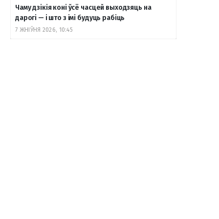
Чаму дзікія коні ўсё часцей выходзяць на
дарогі — і што з імі будуць рабіць
7 ЖНІЎНЯ 2026, 10:45