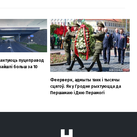
мантуюць пуцеправод
найшлі больш за 10
Феерверк, адмыты танк і тысячы
сцягоў. Як у Гродне рыхтуюцца да
Першамаю і Дню Перамогі