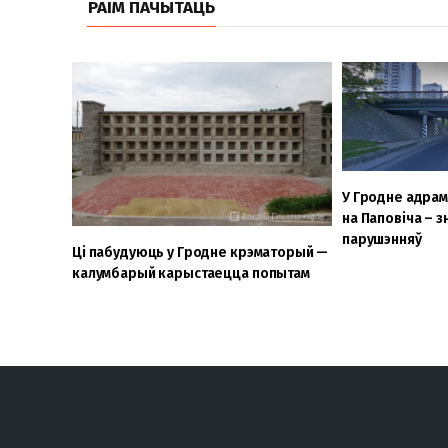
РАІМ ПАЧЫТАЦЬ
У Гродне адра
на Паповіча – з
парушэнняў
Ці пабудуюць у Гродне крэматорый —
калумбарый карыстаецца попытам