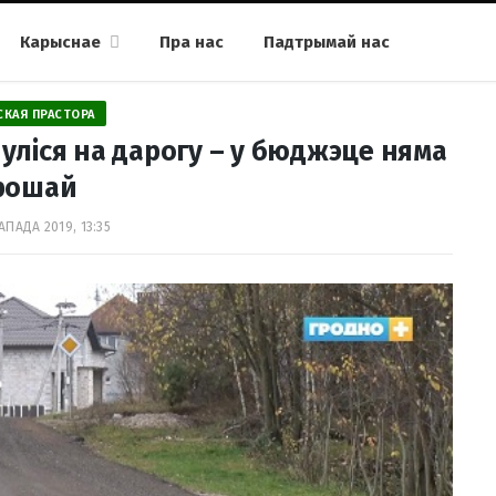
Карыснае
Пра нас
Падтрымай нас
СКАЯ ПРАСТОРА
уліся на дарогу – у бюджэце няма
рошай
АПАДА 2019, 13:35