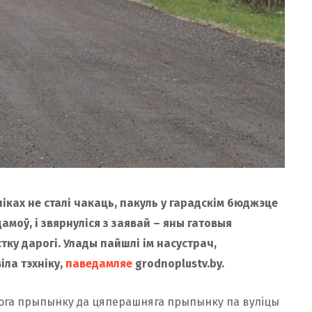
ках не сталі чакаць, пакуль у гарадскім бюджэце
амоў, і звярнуліся з заявай – яны гатовыя
тку дарогі. Улады пайшлі ім насустрач,
ла тэхніку,
паведамляе
grodnoplustv.by.
вога прыпынку да цяперашняга прыпынку па вуліцы