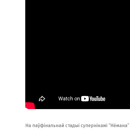
На паўфінальнай стадыі супернікамі “Нёмана”