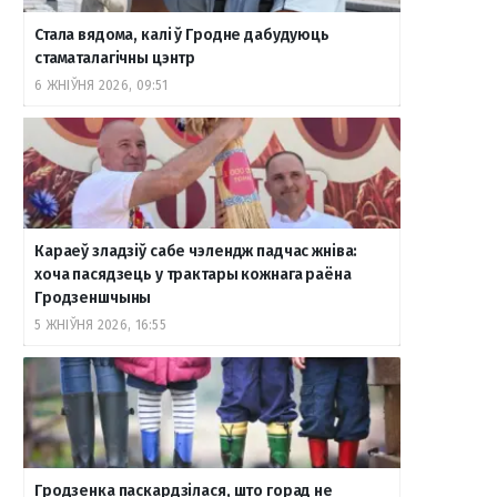
Стала вядома, калі ў Гродне дабудуюць
стаматалагічны цэнтр
6 ЖНІЎНЯ 2026, 09:51
Караеў зладзіў сабе чэлендж падчас жніва:
хоча пасядзець у трактары кожнага раёна
Гродзеншчыны
5 ЖНІЎНЯ 2026, 16:55
Гродзенка паскардзілася, што горад не