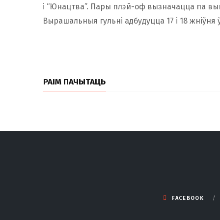
і “Юнацтва”. Пары плэй-оф вызначацца па вын
Вырашальныя гульні адбудуцца 17 і 18 жніўня 
РАІМ ПАЧЫТАЦЬ
FACEBOOK