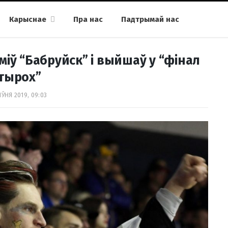
Карыснае
Пра нас
Падтрымай нас
міў “Бабруйск” і выйшаў у “фінал
тырох”
ІЎНЯ 2019, 09:03