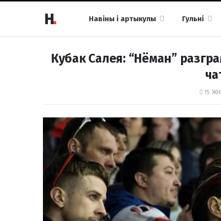
Навіны і артыкулы
Гульні
Кубак Салея: “Нёман” разгра
ча
15 ЖН