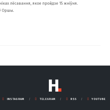
іках лёсавання, якое пройдзе 15 жніўня.
ў Оршы.
INSTAGRAM
TELEGRAM
RSS
YOUTUBE