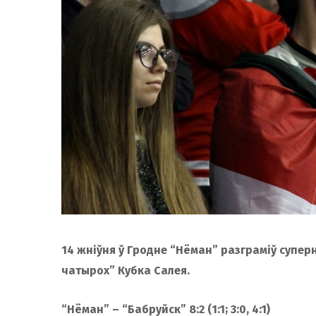
14 жніўня ў Гродне “Нёман” разграміў суперні
чатырох” Кубка Салея.
“Нёман” – “Бабруйск” 8:2 (1:1; 3:0, 4:1)