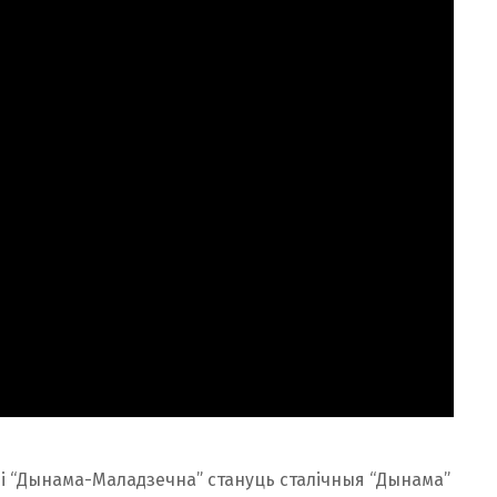
 і “Дынама-Маладзечна” стануць сталічныя “Дынама”