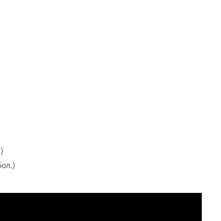
)
ол.)