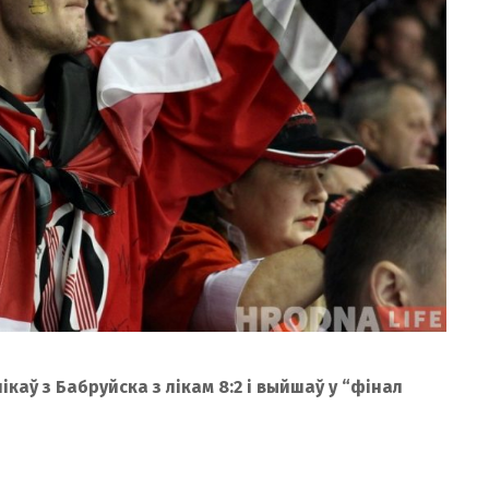
каў з Бабруйска з лікам 8:2 і выйшаў у “фінал